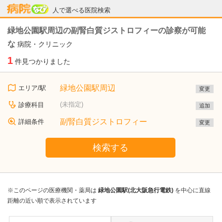
病院なび
人で選べる医院検索
緑地公園駅周辺の副腎白質ジストロフィーの診察が可能
な
病院・クリニック
1
件見つかりました
緑地公園駅周辺
エリア/駅
変更
(未指定)
診療科目
追加
副腎白質ジストロフィー
詳細条件
変更
検索する
※このページの医療機関・薬局は
緑地公園駅(北大阪急行電鉄)
を中心に直線
距離の近い順で表示されています