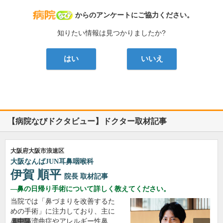
病院なび
からのアンケートにご協力ください。
知りたい情報は見つかりましたか?
はい
いいえ
【病院なびドクタビュー】ドクター取材記事
大阪府大阪市浪速区
大阪なんばJUN耳鼻咽喉科
伊賀 順平
院長
取材記事
鼻の日帰り手術について詳しく教えてください。
当院では「鼻づまりを改善するた
めの手術」に注力しており、主に
鼻中隔湾曲症やアレルギー性鼻