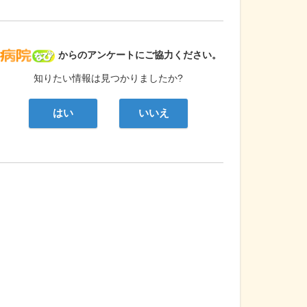
病院なび
からのアンケートにご協力ください。
知りたい情報は見つかりましたか?
はい
いいえ