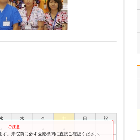
水
木
金
土
日
祝
●
●
●
ります。来院前に必ず医療機関に直接ご確認ください。
●
●