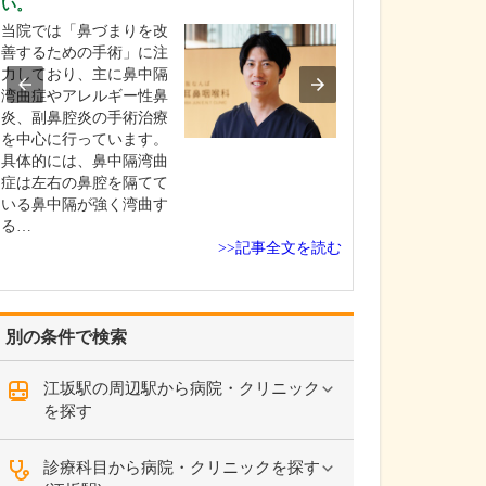
い。
うですね。この
い。
当院では「鼻づまりを改
自分の健康につ
善するための手術」に注
しがちな若い世
力しており、主に鼻中隔
ちにも、がんな
湾曲症やアレルギー性鼻
のリスクがある
炎、副鼻腔炎の手術治療
って、積極的に
を中心に行っています。
内視鏡検査を受
具体的には、鼻中隔湾曲
だきいという想
症は左右の鼻腔を隔てて
この場所を選び
いる鼻中隔が強く湾曲す
若いときは元気
る…
>>記事全文を読む
検…
別の条件で検索
江坂駅の周辺駅から病院・クリニック
を探す
診療科目から病院・クリニックを探す