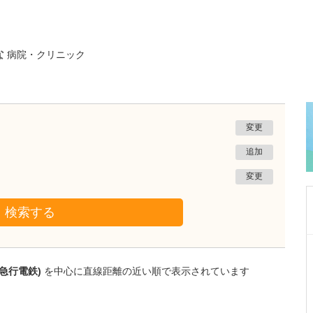
な
病院・クリニック
変更
追加
変更
検索する
大阪府吹田市
千里北在宅クリニック
急行電鉄)
を中心に直線距離の近い順で表示されています
菅 泰彦
院長
取材記事
どのような患者さんが貴院を利用されています