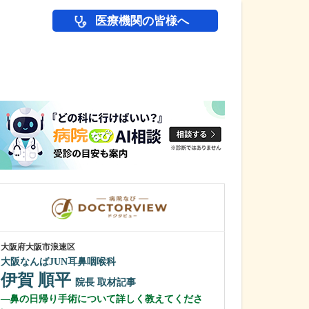
医療機関の皆様へ
医師(ドクター)の
大阪府大阪市浪速区
大阪府大阪市西区
大阪なんばJUN耳鼻咽喉科
ありずみ消化器
伊賀 順平
有住 忠晃
院長
取材記事
鼻の日帰り手術について詳しく教えてくださ
貴院がある場所