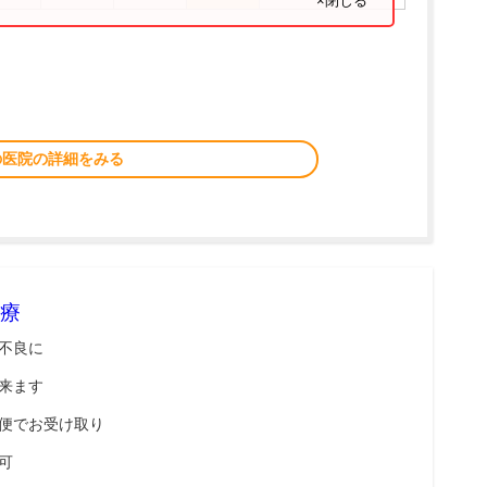
×閉じる
。
の医院の詳細をみる
療
不良に
来ます
便でお受け取り
可