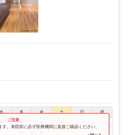
水
木
金
土
日
祝
●
●
●
●
ります。来院前に必ず医療機関に直接ご確認ください。
●
●