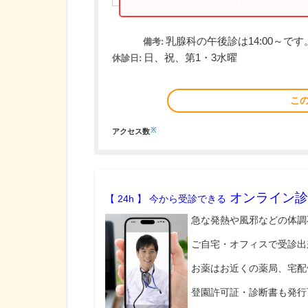
乳腺科の午後診は14:00～です
備考:
日、祝、第1・3水曜
休診日:
こ
※
アクセス数
オンライン診
【 24h 】 今から受診できる
急な発熱や風邪などの体調
ご自宅・オフィスで受診出
お薬はお近くの薬局、宅配
登園許可証・診断書も発行