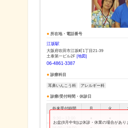
所在地・電話番号
江坂駅
大阪府吹田市江坂町1丁目21-39
土泰第一ビル2F
[地図]
06-4861-3387
診療科目
耳鼻いんこう科
アレルギー科
診療/受付時間・休診日
外来受付時間
月
火
9:30～13:00
●
●
お盆(8月中旬)は休診・休業の場合があ
16:00～19:00
●
●