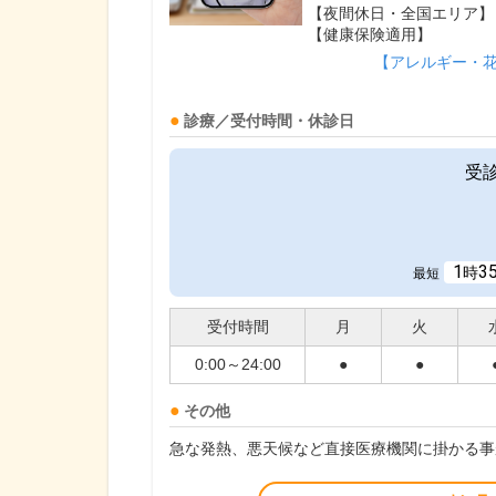
【夜間休日・全国エリア】
【健康保険適用】
【アレルギー・
診療／受付時間・休診日
受
1
3
時
最短
受付時間
月
火
0:00～24:00
●
●
その他
急な発熱、悪天候など直接医療機関に掛かる事