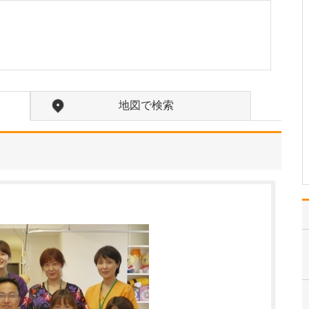
か?
訪問診療の対象となるの
は、主に通院が困難にな
った方々です。ご高齢で
寝たきりの方や認知症の
方に加え、がんの終末期
や間質性肺炎の末期で大
学病院や基幹病院での治
地図で検索
療を終え、緩和ケアを必
要とされる患者さんも多
く…
>>記事全文を読む