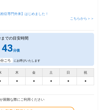
花粉症専門外来】はじめました！
こちらから＞＞
診までの目安時間
43
分後
5
分ごろ
にお呼びいたします
水
木
金
土
日
祝
●
●
●
●
●
●
が困難な際にご利用ください