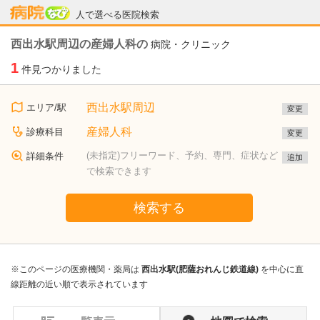
病院なび
人で選べる医院検索
西出水駅周辺の産婦人科の
病院・クリニック
1
件見つかりました
西出水駅周辺
エリア/駅
変更
産婦人科
診療科目
変更
(未指定)フリーワード、予約、専門、症状など
詳細条件
追加
で検索できます
検索する
※このページの医療機関・薬局は
西出水駅(肥薩おれんじ鉄道線)
を中心に直
線距離の近い順で表示されています