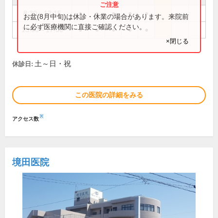
8:30～12:15
●
●
●
●
●
お盆(8月中旬)は休診・休業の場合があります。来院前
に必ず医療機関に直接ご確認ください。
13:00～17:00
●
●
●
●
●
×閉じる
土～日・祝
休診日:
この医院の詳細をみる
※
アクセス数
境田医院