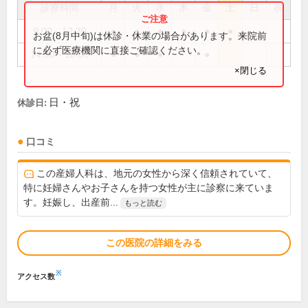
診療時間
月
火
水
木
金
土
日
祝
9:00～12:30
●
●
●
●
●
●
お盆(8月中旬)は休診・休業の場合があります。来院前
に必ず医療機関に直接ご確認ください。
14:30～18:00
●
●
●
●
×閉じる
日・祝
休診日:
口コミ
この産婦人科は、地元の女性から深く信頼されていて、
特に妊婦さんやお子さんを持つ女性が主に診察に来ていま
す。妊娠し、出産前...
もっと読む
この医院の詳細をみる
※
アクセス数