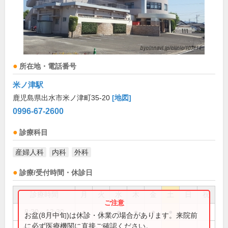
所在地・電話番号
米ノ津駅
鹿児島県出水市米ノ津町35-20
[地図]
0996-67-2600
診療科目
産婦人科
内科
外科
診療/受付時間・休診日
診療時間
月
火
水
木
金
土
日
祝
8:30～12:30
●
●
●
●
●
●
お盆(8月中旬)は休診・休業の場合があります。来院前
に必ず医療機関に直接ご確認ください。