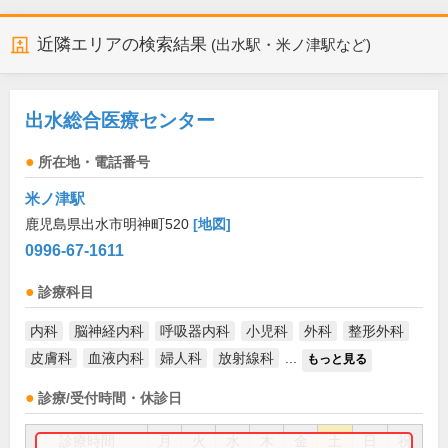
近隣エリアの検索結果
(出水駅・米ノ津駅など)
出水総合医療センター
所在地・電話番号
米ノ津駅
鹿児島県出水市明神町520
[地図]
0996-67-1611
診療科目
内科
脳神経内科
呼吸器内科
小児科
外科
整形外科
皮膚科
血液内科
婦人科
放射線科
...
もっと見る
診療/受付時間・休診日
診療時間
月
火
水
木
金
土
日
祝