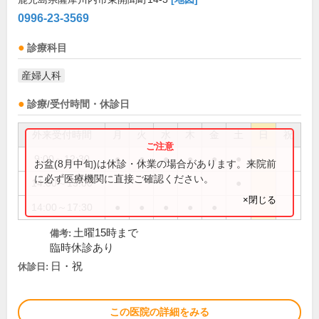
0996-23-3569
診療科目
産婦人科
診療/受付時間・休診日
外来受付時間
月
火
水
木
金
土
日
祝
9:00～12:30
●
●
●
●
●
●
お盆(8月中旬)は休診・休業の場合があります。来院前
に必ず医療機関に直接ご確認ください。
14:00～15:00
●
×閉じる
14:00～17:30
●
●
●
●
●
土曜15時まで
備考:
臨時休診あり
日・祝
休診日:
この医院の詳細をみる