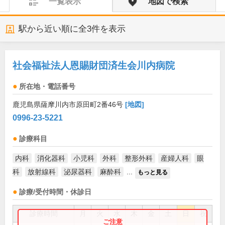
一覧表示
地図で検索
駅から近い順に全
3
件を表示
社会福祉法人恩賜財団済生会川内病院
所在地・電話番号
鹿児島県薩摩川内市原田町2番46号
[地図]
0996-23-5221
診療科目
内科
消化器科
小児科
外科
整形外科
産婦人科
眼
科
放射線科
泌尿器科
麻酔科
...
もっと見る
診療/受付時間・休診日
診療時間
月
火
水
木
金
土
日
祝