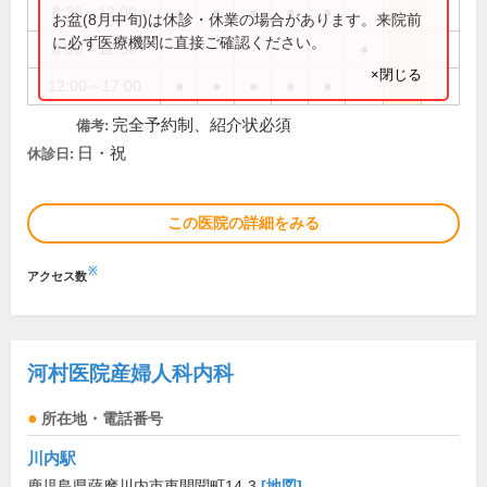
8:30～12:00
●
●
●
●
●
お盆(8月中旬)は休診・休業の場合があります。来院前
に必ず医療機関に直接ご確認ください。
8:30～12:30
●
×閉じる
12:00～17:00
●
●
●
●
●
完全予約制、紹介状必須
備考:
日・祝
休診日:
この医院の詳細をみる
※
アクセス数
河村医院産婦人科内科
所在地・電話番号
川内駅
鹿児島県薩摩川内市東開聞町14-3
[地図]