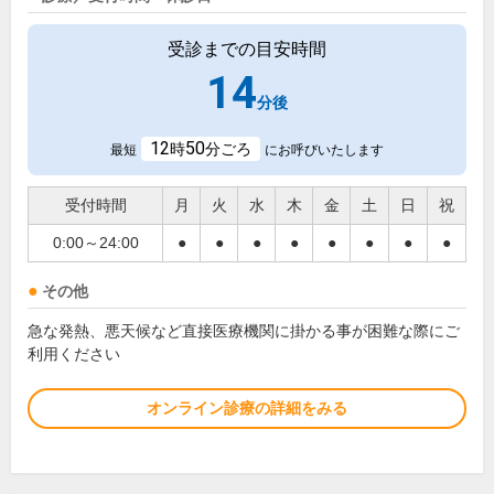
受診までの目安時間
14
分後
12
50
時
分ごろ
最短
にお呼びいたします
受付時間
月
火
水
木
金
土
日
祝
0:00～24:00
●
●
●
●
●
●
●
●
その他
急な発熱、悪天候など直接医療機関に掛かる事が困難な際にご
利用ください
オンライン診療の詳細をみる