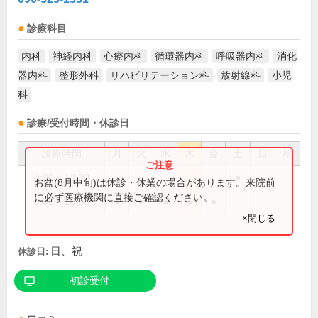
診療科目
内科
神経内科
心療内科
循環器内科
呼吸器内科
消化
器内科
整形外科
リハビリテーション科
放射線科
小児
科
診療/受付時間・休診日
診療時間
月
火
水
木
金
土
日
祝
9:00～13:00
●
お盆(8月中旬)は休診・休業の場合があります。来院前
に必ず医療機関に直接ご確認ください。
9:00～18:00
●
●
●
●
●
×閉じる
日、祝
休診日:
初診受付