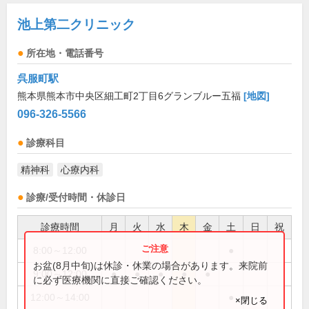
池上第二クリニック
所在地・電話番号
呉服町駅
熊本県熊本市中央区細工町2丁目6グランブルー五福
[地図]
096-326-5566
診療科目
精神科
心療内科
診療/受付時間・休診日
診療時間
月
火
水
木
金
土
日
祝
8:00～12:00
●
お盆(8月中旬)は休診・休業の場合があります。来院前
9:00～12:00
●
●
●
●
●
に必ず医療機関に直接ご確認ください。
12:00～14:00
●
×閉じる