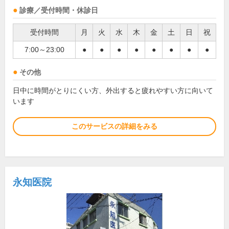
診療／受付時間・休診日
受付時間
月
火
水
木
金
土
日
祝
7:00～23:00
●
●
●
●
●
●
●
●
その他
日中に時間がとりにくい方、外出すると疲れやすい方に向いて
います
このサービスの詳細をみる
永知医院