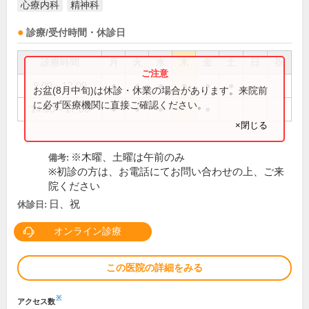
心療内科
精神科
診療/受付時間・休診日
診療時間
月
火
水
木
金
土
日
祝
9:00～12:00
●
●
●
●
●
●
お盆(8月中旬)は休診・休業の場合があります。来院前
に必ず医療機関に直接ご確認ください。
14:00～17:00
●
●
●
●
×閉じる
※木曜、土曜は午前のみ
備考:
※初診の方は、お電話にてお問い合わせの上、ご来
院ください
日、祝
休診日:
オンライン診療
この医院の詳細をみる
※
アクセス数