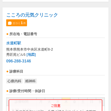
こころの元気クリニック
1
口コミ
件
所在地・電話番号
水道町駅
熊本県熊本市中央区水道町8-2
秀匠苑ビル5
[地図]
096-288-3146
診療科目
心療内科
精神科
診療/受付時間・休診日
診療時間
月
火
水
木
金
土
日
祝
9:30～13:00
●
●
●
●
●
●