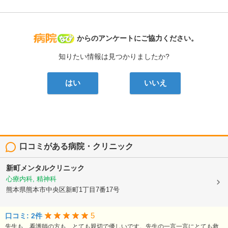
病院なび
からのアンケートにご協力ください。
知りたい情報は見つかりましたか?
はい
いいえ
口コミがある病院・クリニック
新町メンタルクリニック
心療内科, 精神科
熊本県熊本市中央区新町1丁目7番17号
5
口コミ: 2件
先生も、看護師の方も、とても親切で優しいです。先生の一言一言にとても救