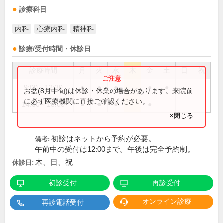
診療科目
内科
心療内科
精神科
診療/受付時間・休診日
診療時間
月
火
水
木
金
土
日
祝
9:00～12:30
●
●
●
●
●
お盆(8月中旬)は休診・休業の場合があります。来院前
に必ず医療機関に直接ご確認ください。
14:00～18:00
●
●
●
●
×閉じる
初診はネットから予約が必要。
備考:
午前中の受付は12:00まで。午後は完全予約制。
木、日、祝
休診日:
初診受付
再診受付
オンライン診療
再診電話受付