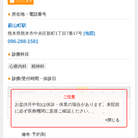
2
口コミ
件
所在地・電話番号
蔚山町駅
熊本県熊本市中央区新町1丁目7番17号
[地図]
096-288-1581
診療科目
心療内科
精神科
診療/受付時間・休診日
診療時間
月
火
水
木
金
土
日
祝
9:00～12:00
●
●
●
●
●
●
お盆(8月中旬)は休診・休業の場合があります。来院前
に必ず医療機関に直接ご確認ください。
13:00～17:00
●
●
●
●
●
×閉じる
予約制
備考: