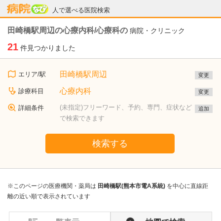
病院なび
人で選べる医院検索
田崎橋駅周辺の心療内科/心療科の
病院・クリニック
21
件見つかりました
田崎橋駅周辺
エリア/駅
変更
心療内科
診療科目
変更
(未指定)フリーワード、予約、専門、症状など
詳細条件
追加
で検索できます
検索する
※このページの医療機関・薬局は
田崎橋駅(熊本市電A系統)
を中心に直線距
離の近い順で表示されています