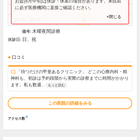
お盆(8月中旬)は休診・休業の場合があります。来院前
に必ず医療機関に直接ご確認ください。
15:00～18:00
●
●
●
×閉じる
15:00～20:00
●
木曜夜間診療
備考:
日、祝
休診日:
口コミ
「待つだけの甲斐あるクリニック」 どこの心療内科・精
神科も、初診は予約段階から実際の診察までに時間がかかり
ます。私も数週...
もっと読む
この医院の詳細をみる
※
アクセス数