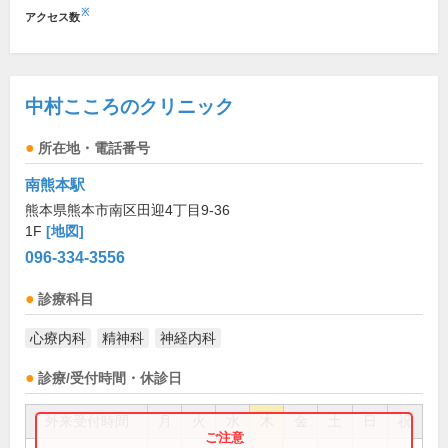
※
アクセス数
中村こころのクリニック
所在地・電話番号
南熊本駅
熊本県熊本市南区田迎4丁目9-36
1F
[地図]
096-334-3556
診療科目
心療内科
精神科
神経内科
診療/受付時間・休診日
外来受付時間
月
火
水
木
金
土
日
祝