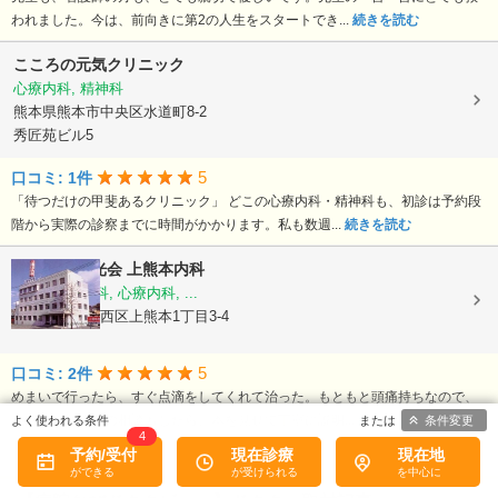
われました。今は、前向きに第2の人生をスタートでき...
続きを読む
こころの元気クリニック
心療内科, 精神科
熊本県熊本市中央区水道町8-2
秀匠苑ビル5
5
口コミ: 1件
「待つだけの甲斐あるクリニック」 どこの心療内科・精神科も、初診は予約段
階から実際の診察までに時間がかかります。私も数週...
続きを読む
医療法人陽光会
上熊本内科
内科, 神経内科, 心療内科, ...
熊本県熊本市西区上熊本1丁目3-4
5
口コミ: 2件
めまいで行ったら、すぐ点滴をしてくれて治った。もともと頭痛持ちなので、
ついでにそちらの相談もしたら、本を見せて丁寧に説明...
続きを読む
条件変更
4
予約/受付
現在診療
現在地