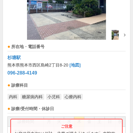
所在地・電話番号
杉塘駅
熊本県熊本市西区島崎2丁目8-20
[地図]
096-288-4149
診療科目
内科
糖尿病内科
小児科
心療内科
診療/受付時間・休診日
診療時間
月
火
水
木
金
土
日
祝
7:00～12:30
●
●
●
●
●
●