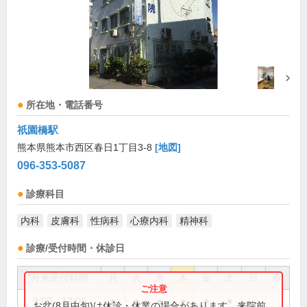
所在地・電話番号
祇園橋駅
熊本県熊本市西区春日1丁目3-8
[地図]
096-353-5087
診療科目
内科
皮膚科
性病科
心療内科
精神科
診療/受付時間・休診日
外来受付時間
月
火
水
木
金
土
日
祝
9:00～13:00
●
●
●
●
●
●
お盆(8月中旬)は休診・休業の場合があります。来院前