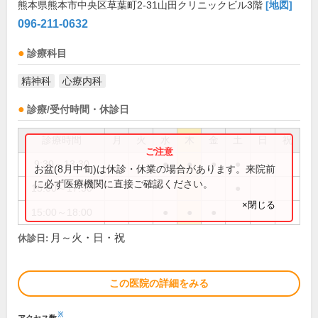
熊本県熊本市中央区草葉町2-31山田クリニックビル3階
[地図]
096-211-0632
診療科目
精神科
心療内科
診療/受付時間・休診日
診療時間
月
火
水
木
金
土
日
祝
9:30～13:30
●
●
●
●
お盆(8月中旬)は休診・休業の場合があります。来院前
に必ず医療機関に直接ご確認ください。
15:00～17:30
●
×閉じる
15:00～18:00
●
●
●
月～火・日・祝
休診日:
この医院の詳細をみる
※