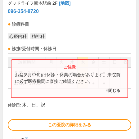
グッドライフ熊本駅前 2F
[地図]
096-354-8720
診療科目
心療内科
精神科
診療/受付時間・休診日
診療時間
月
火
水
木
金
土
日
祝
9:30～12:00
●
●
●
●
●
お盆(8月中旬)は休診・休業の場合があります。来院前
に必ず医療機関に直接ご確認ください。
13:30～17:30
●
●
●
●
●
×閉じる
木、日、祝
休診日:
この医院の詳細をみる
※