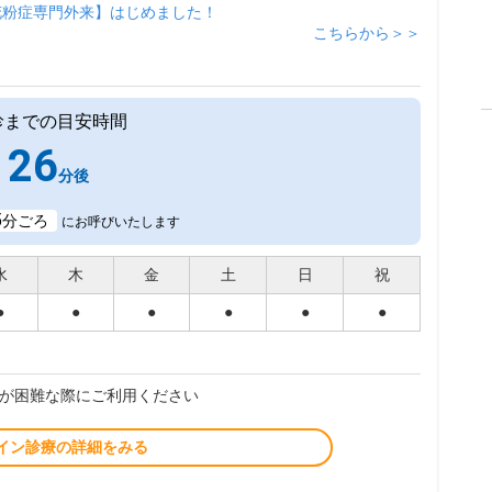
花粉症専門外来】はじめました！
こちらから＞＞
診までの目安時間
26
分後
5
分ごろ
にお呼びいたします
水
木
金
土
日
祝
●
●
●
●
●
●
が困難な際にご利用ください
イン診療の詳細をみる