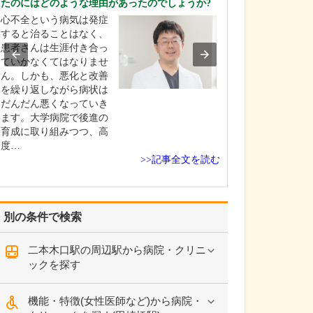
たのにはどのような理由があったのでしょうか?
えてください。
心不全という病気は発症
当院では、でき
すると治ることはなく、
者さんの苦痛が
患者さんは生涯付き合っ
に、細心の注意
ていかなくてはなりませ
がら検査を実施
ん。しかも、悪化と改善
す。胃カメラは
を繰り返しながら病状は
鼻に対応してお
だんだん悪くなっていき
時は挿入箇所に
ます。大学病院で後進の
を使用しますが
育成に取り組みつつ、高
に応じて鎮静剤
度…
て…
>>記事全文を読む
別の条件で検索
二本木口駅の周辺駅から病院・クリニ
ックを探す
機能・特徴(女性医師など)から病院・