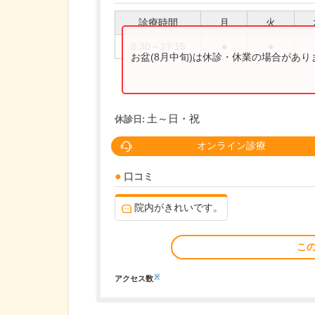
診療時間
月
火
8:30～17:15
●
●
お盆(8月中旬)は休診・休業の場合があ
土～日・祝
休診日:
オンライン診療
口コミ
院内がきれいです。
こ
※
アクセス数