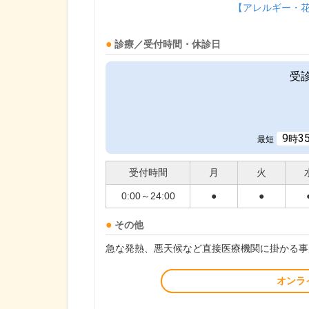
【アレルギー・
診療／受付時間・休診日
受
9
3
時
最短
受付時間
月
火
0:00～24:00
●
●
その他
急な発熱、悪天候など直接医療機関に掛かる事
オンラ