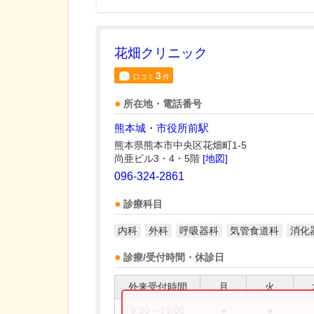
花畑クリニック
3
口コミ
件
所在地・電話番号
熊本城・市役所前駅
熊本県熊本市中央区花畑町1-5
尚亜ビル3・4・5階
[地図]
096-324-2861
診療科目
内科
外科
呼吸器科
気管食道科
消化
診療/受付時間・休診日
外来受付時間
月
火
8:30～13:00
●
●