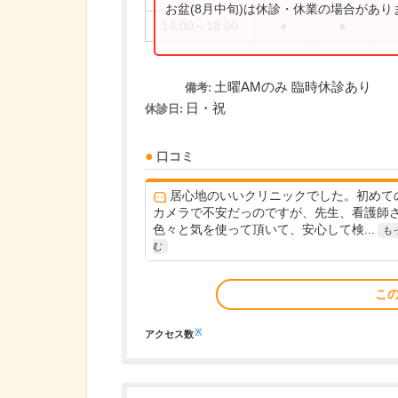
お盆(8月中旬)は休診・休業の場合があ
14:00～18:00
●
●
土曜AMのみ 臨時休診あり
備考:
日・祝
休診日:
口コミ
居心地のいいクリニックでした。初めて
カメラで不安だっのですが、先生、看護師
色々と気を使って頂いて、安心して検...
も
む
こ
※
アクセス数