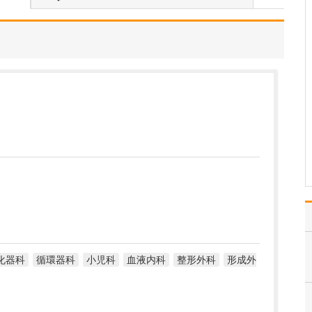
一人ひとりの患者さんに
真摯に向き合い、ていね
いに診療することを心が
けています。特に、病気
や検査結果の説明につい
ては「わかりやすさ」が
何よりも重要だと考えて
います。というのも、当
院を受診される患者さん
の…
>>記事全文を読む
化器科
循環器科
小児科
血液内科
整形外科
形成外