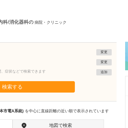
内科/消化器科の
病院・クリニック
変更
変更
門、症状などで検索できます
追加
検索する
新潟県新潟市西区
五十川内科医院
本市電A系統)
を中心に直線距離の近い順で表示されています
五十川 正人
院長
取材記事
日々の診療で心がけていることはありますか?
地図で検索