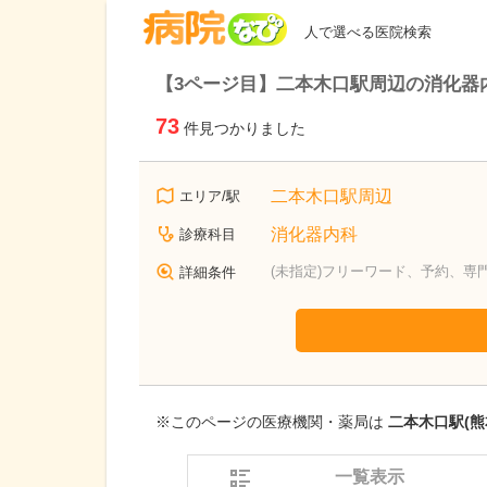
病院なび
人で選べる医院検索
【3ページ目】二本木口駅周辺の消化器
73
件見つかりました
二本木口駅周辺
エリア/駅
消化器内科
診療科目
(未指定)フリーワード、予約、専
詳細条件
※このページの医療機関・薬局は
二本木口駅(熊
一覧表示