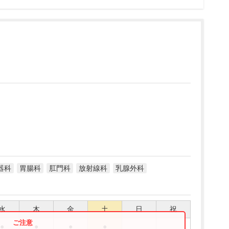
器科
胃腸科
肛門科
放射線科
乳腺外科
水
木
金
土
日
祝
●
●
●
●