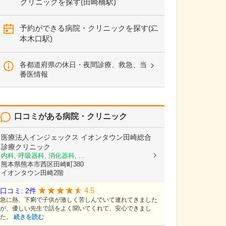
クリニックを探す(田崎橋駅)
予約ができる病院・クリニックを探す(二
本木口駅)
各都道府県の休日・夜間診療、救急、当
番医情報
口コミがある病院・クリニック
医療法人インジェックス
イオンタウン田崎総合
診療クリニック
内科, 呼吸器科, 消化器科, ...
熊本県熊本市西区田崎町380
イオンタウン田崎2階
4.5
口コミ: 2件
急に熱、下痢で子供が激しく苦しんでいて連れてきました
が、優しい先生で話をよく聞いてくれて、安心できまし
た。
続きを読む