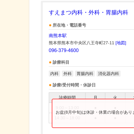
すえまつ内科・外科・胃腸内科
所在地・電話番号
南熊本駅
熊本県熊本市中央区八王寺町27-11
[地図]
096-379-4600
診療科目
内科
外科
胃腸内科
消化器内科
診療/受付時間・休診日
診療時間
月
火
9:00～13:00
●
●
お盆(8月中旬)は休診・休業の場合があ
14:30～18:00
●
●