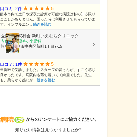
5
口コミ: 2件
熊本市内で土日や深夜に診療が可能な病院は私の知る限り
ここしかありません。困った時は利用させてもらっていま
す。インフルエン...
続きを読む
医療法人家村会
新町いえむらクリニック
内科, 消化器科, 小児科
熊本県熊本市中央区新町1丁目7-15
5
口コミ: 1件
当番医で受診しました。スタッフの皆さんが、すごく感じ
良かったです。病院内も落ち着いてて綺麗でした。先生
も、柔らかく感じが...
続きを読む
病院なび
からのアンケートにご協力ください。
知りたい情報は見つかりましたか?