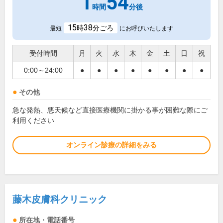
1
54
時間
分後
15
38
時
分ごろ
最短
にお呼びいたします
受付時間
月
火
水
木
金
土
日
祝
0:00～24:00
●
●
●
●
●
●
●
●
その他
急な発熱、悪天候など直接医療機関に掛かる事が困難な際にご
利用ください
オンライン診療の詳細をみる
藤木皮膚科クリニック
所在地・電話番号