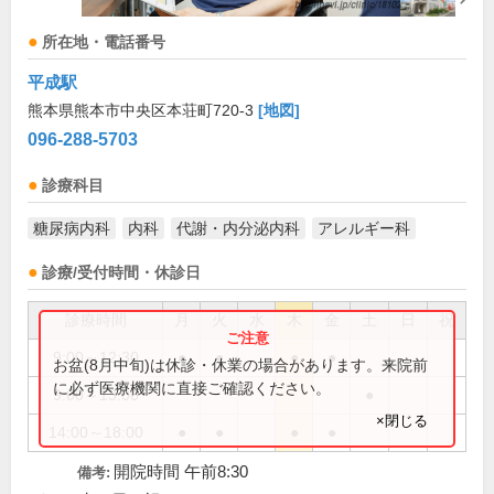
所在地・電話番号
平成駅
熊本県熊本市中央区本荘町720-3
[地図]
096-288-5703
診療科目
糖尿病内科
内科
代謝・内分泌内科
アレルギー科
診療/受付時間・休診日
診療時間
月
火
水
木
金
土
日
祝
9:00～12:30
●
●
●
●
お盆(8月中旬)は休診・休業の場合があります。来院前
に必ず医療機関に直接ご確認ください。
9:00～13:00
●
×閉じる
14:00～18:00
●
●
●
●
開院時間 午前8:30
備考: