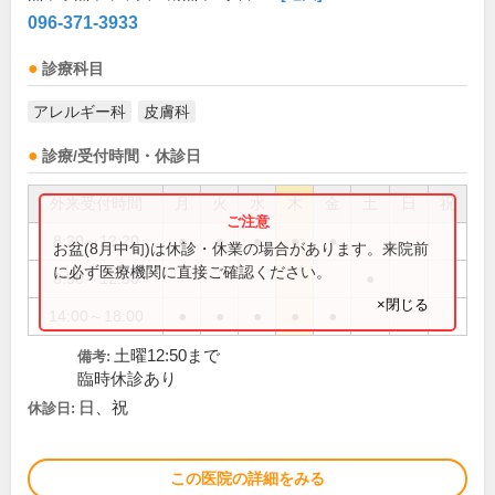
096-371-3933
診療科目
アレルギー科
皮膚科
診療/受付時間・休診日
外来受付時間
月
火
水
木
金
土
日
祝
8:30～12:20
●
●
●
●
●
お盆(8月中旬)は休診・休業の場合があります。来院前
に必ず医療機関に直接ご確認ください。
8:30～12:50
●
×閉じる
14:00～18:00
●
●
●
●
●
土曜12:50まで
備考:
臨時休診あり
日、祝
休診日:
この医院の詳細をみる