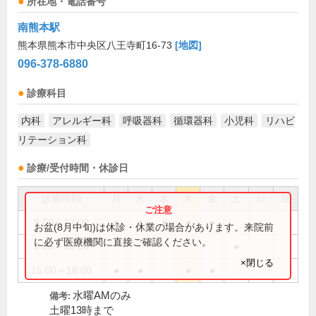
所在地・電話番号
南熊本駅
熊本県熊本市中央区八王寺町16-73
[地図]
096-378-6880
診療科目
内科
アレルギー科
呼吸器科
循環器科
小児科
リハビ
リテーション科
診療/受付時間・休診日
診療時間
月
火
水
木
金
土
日
祝
9:00～12:00
●
●
●
●
●
お盆(8月中旬)は休診・休業の場合があります。来院前
に必ず医療機関に直接ご確認ください。
9:00～13:00
●
×閉じる
15:00～18:00
●
●
●
●
水曜AMのみ
備考:
土曜13時まで