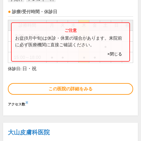
診療/受付時間・休診日
診療時間
月
火
水
木
金
土
日
祝
9:00～12:00
●
●
●
●
●
お盆(8月中旬)は休診・休業の場合があります。来院前
に必ず医療機関に直接ご確認ください。
9:00～13:00
●
×閉じる
15:00～18:00
●
●
●
●
日・祝
休診日:
この医院の詳細をみる
※
アクセス数
大山皮膚科医院