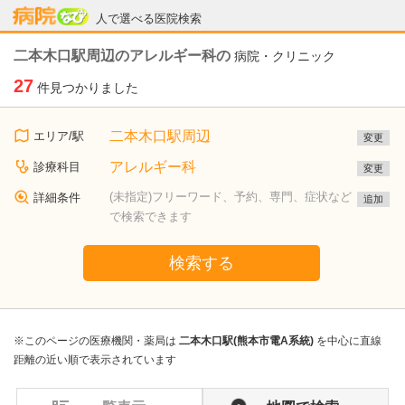
病院なび
人で選べる医院検索
二本木口駅周辺のアレルギー科の
病院・クリニック
27
件見つかりました
二本木口駅周辺
エリア/駅
変更
アレルギー科
診療科目
変更
(未指定)フリーワード、予約、専門、症状など
詳細条件
追加
で検索できます
検索する
※このページの医療機関・薬局は
二本木口駅(熊本市電A系統)
を中心に直線
距離の近い順で表示されています