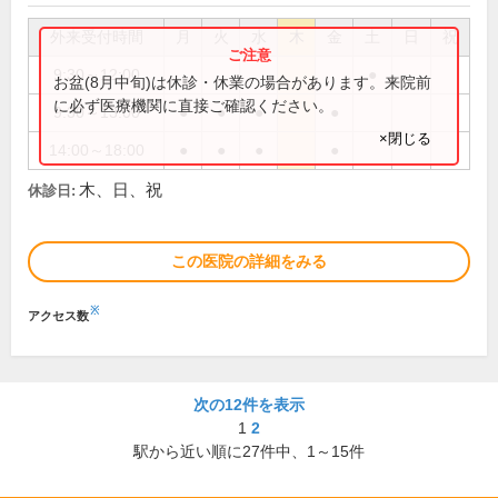
外来受付時間
月
火
水
木
金
土
日
祝
9:30～12:00
●
お盆(8月中旬)は休診・休業の場合があります。来院前
に必ず医療機関に直接ご確認ください。
9:30～13:00
●
●
●
●
×閉じる
14:00～18:00
●
●
●
●
木、日、祝
休診日:
この医院の詳細をみる
※
アクセス数
次の12件を表示
1
2
駅から近い順に
27
件中、
1～15件