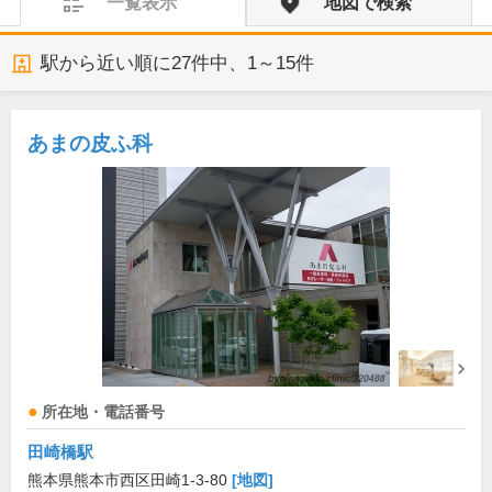
一覧表示
地図で検索
駅から近い順に
27
件中、
1～15件
あまの皮ふ科
所在地・電話番号
田崎橋駅
熊本県熊本市西区田崎1-3-80
[地図]