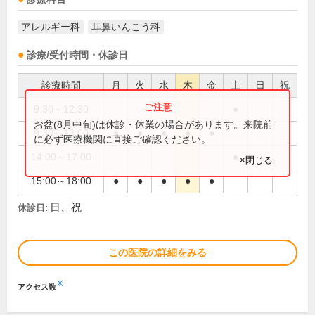
アレルギー科
耳鼻いんこう科
診療/受付時間・休診日
診療時間
月
火
水
木
金
土
日
祝
9:30～12:30
●
お盆(8月中旬)は休診・休業の場合があります。来院前
9:30～13:00
●
●
●
●
●
に必ず医療機関に直接ご確認ください。
14:00～17:00
●
×閉じる
15:00～18:00
●
●
●
●
●
日、祝
休診日:
この医院の詳細をみる
※
アクセス数