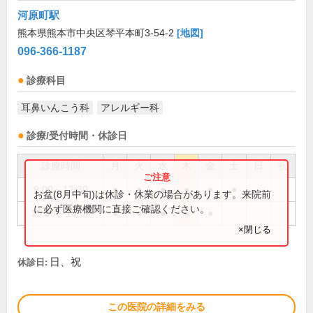
河原町駅
熊本県熊本市中央区琴平本町3-54-2
[地図]
096-366-1187
診療科目
耳鼻いんこう科
アレルギー科
診療/受付時間・休診日
診療時間
月
火
水
木
金
土
日
祝
9:00～12:30
●
●
●
●
●
●
お盆(8月中旬)は休診・休業の場合があります。来院前
に必ず医療機関に直接ご確認ください。
15:00～18:00
●
●
●
●
●
×閉じる
日、祝
休診日:
この医院の詳細をみる