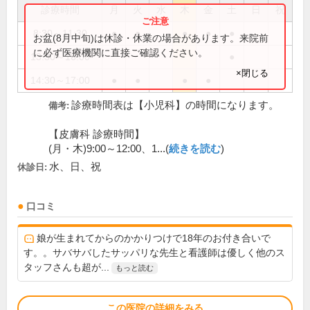
診療時間
月
火
水
木
金
土
日
祝
8:30～11:30
●
●
●
●
●
お盆(8月中旬)は休診・休業の場合があります。来院前
に必ず医療機関に直接ご確認ください。
13:30～16:00
●
×閉じる
14:30～17:00
●
●
●
●
診療時間表は【小児科】の時間になります。
備考:
【皮膚科 診療時間】
(月・木)9:00～12:00、1...(
続きを読む
)
水、日、祝
休診日:
口コミ
娘が生まれてからのかかりつけで18年のお付き合いで
す。。サバサバしたサッパリな先生と看護師は優しく他のス
タッフさんも超が...
もっと読む
この医院の詳細をみる