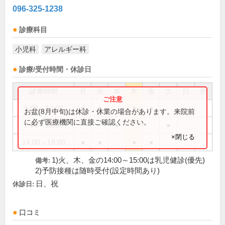
096-325-1238
診療科目
小児科
アレルギー科
診療/受付時間・休診日
診療時間
月
火
水
木
金
土
日
祝
9:00～12:00
●
●
●
●
お盆(8月中旬)は休診・休業の場合があります。来院前
に必ず医療機関に直接ご確認ください。
9:00～13:00
●
●
×閉じる
14:00～18:00
●
●
●
●
1)火、木、金の14:00～15:00は乳児健診(優先)
備考:
2)予防接種は随時受付(設定時間あり)
日、祝
休診日:
口コミ