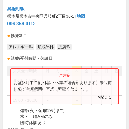
呉服町駅
熊本県熊本市中央区呉服町2丁目36-1
[地図]
096-356-4112
診療科目
アレルギー科
形成外科
皮膚科
診療/受付時間・休診日
外来受付時間
月
火
水
木
金
土
日
祝
9:00～12:30
●
●
●
●
お盆(8月中旬)は休診・休業の場合があります。来院前
に必ず医療機関に直接ご確認ください。
9:00～19:00
●
●
×閉じる
15:00～18:00
●
●
火・金曜19時まで
備考:
水・土曜AMのみ
臨時休診あり