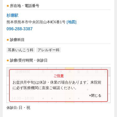
所在地・電話番号
杉塘駅
熊本県熊本市中央区段山本町6番1号
[地図]
096-288-3387
診療科目
耳鼻いんこう科
アレルギー科
診療/受付時間・休診日
診療時間
月
火
水
木
金
土
日
祝
9:00～12:30
●
●
●
●
●
●
お盆(8月中旬)は休診・休業の場合があります。来院前
に必ず医療機関に直接ご確認ください。
14:00～15:30
●
×閉じる
14:30～18:00
●
●
●
●
日・祝
休診日: