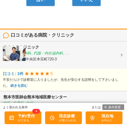
口コミがある病院・クリニック
きさぬきクリニック
糖尿病内科, 内科, 代謝・内分泌内科, ...
熊本県熊本市中央区本荘町720-3
5
口コミ: 3件
不安だらけで診察室に入りましたが、先生が安心する説明をして下さいまし
た。
続きを読む
熊本市医師会熊本地域医療センター
内科, 皮膚科, 外科, ...
条件変更
熊本県熊本市中央区本荘5丁目16-10
4
予約/受付
現在診療
現在地
5
口コミ: 2件