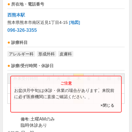
所在地・電話番号
西熊本駅
熊本県熊本市南区近見1丁目4-15
[地図]
096-326-3355
診療科目
アレルギー科
形成外科
皮膚科
診療/受付時間・休診日
外来受付時間
月
火
水
木
金
土
日
祝
9:00～12:30
●
●
●
●
●
●
お盆(8月中旬)は休診・休業の場合があります。来院前
に必ず医療機関に直接ご確認ください。
14:00～18:00
●
●
●
●
●
×閉じる
土曜AMのみ
備考:
臨時休診あり