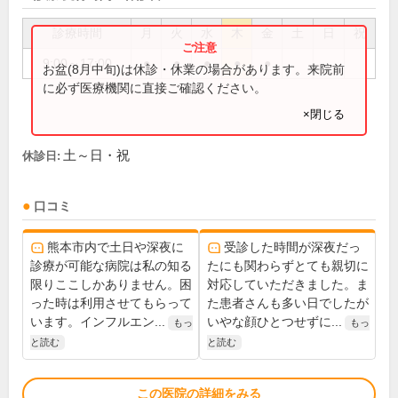
診療時間
月
火
水
木
金
土
日
祝
9:00～17:00
●
●
●
●
●
お盆(8月中旬)は休診・休業の場合があります。来院前
に必ず医療機関に直接ご確認ください。
×閉じる
土～日・祝
休診日:
口コミ
熊本市内で土日や深夜に
受診した時間が深夜だっ
診療が可能な病院は私の知る
たにも関わらずとても親切に
限りここしかありません。困
対応していただきました。ま
った時は利用させてもらって
た患者さんも多い日でしたが
います。インフルエン...
いやな顔ひとつせずに...
もっ
もっ
と読む
と読む
この医院の詳細をみる