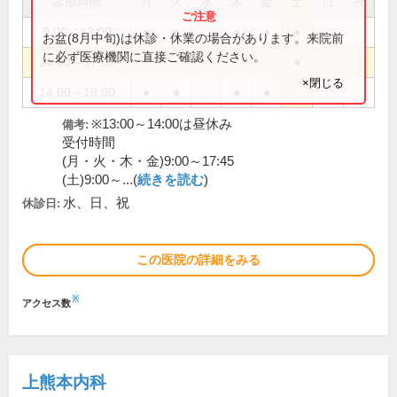
診療時間
月
火
水
木
金
土
日
祝
9:00～13:00
●
●
●
●
●
お盆(8月中旬)は休診・休業の場合があります。来院前
に必ず医療機関に直接ご確認ください。
14:00～17:00
●
×閉じる
14:00～18:00
●
●
●
●
※13:00～14:00は昼休み
備考:
受付時間
(月・火・木・金)9:00～17:45
(土)9:00～...(
続きを読む
)
水、日、祝
休診日:
この医院の詳細をみる
※
アクセス数
上熊本内科