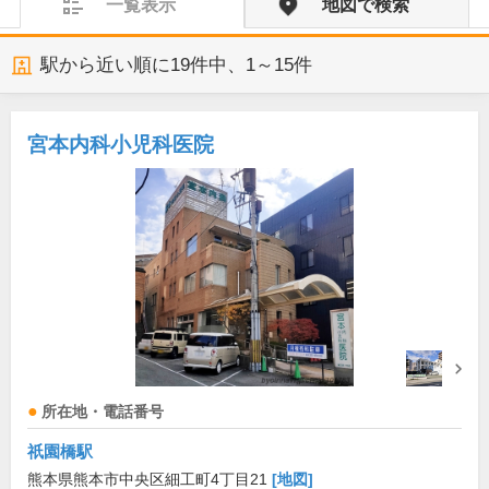
一覧表示
地図で検索
駅から近い順に
19
件中、
1～15件
宮本内科小児科医院
所在地・電話番号
祇園橋駅
熊本県熊本市中央区細工町4丁目21
[地図]