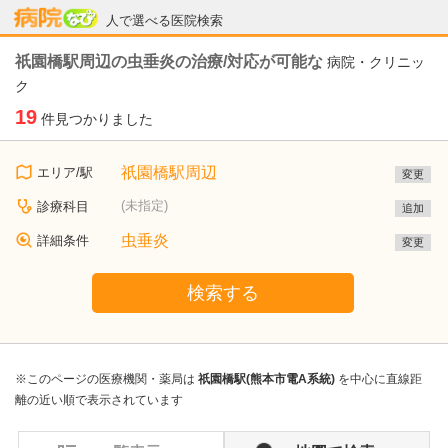
病院なび
人で選べる医院検索
祇園橋駅周辺の虫垂炎の治療/対応が可能な
病院・クリニッ
ク
19
件見つかりました
祇園橋駅周辺
エリア/駅
変更
(未指定)
診療科目
追加
虫垂炎
詳細条件
変更
検索する
※このページの医療機関・薬局は
祇園橋駅(熊本市電A系統)
を中心に直線距
離の近い順で表示されています