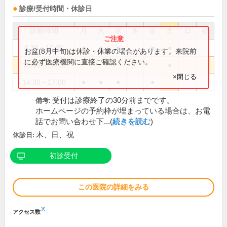
診療/受付時間・休診日
診療時間
月
火
水
木
金
土
日
祝
8:30～10:30
●
●
●
●
●
お盆(8月中旬)は休診・休業の場合があります。来院前
に必ず医療機関に直接ご確認ください。
14:30～16:00
●
×閉じる
14:30～17:00
●
●
●
●
受付は診療終了の30分前までです。
備考:
ホームページの予約枠が埋まっている場合は、お電
話でお問い合わせ下...(
続きを読む
)
木、日、祝
休診日:
初診受付
この医院の詳細をみる
※
アクセス数