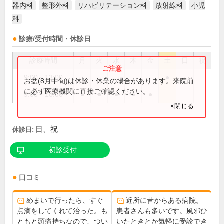
器内科
整形外科
リハビリテーション科
放射線科
小児
科
診療/受付時間・休診日
診療時間
月
火
水
木
金
土
日
祝
9:00～13:00
●
お盆(8月中旬)は休診・休業の場合があります。来院前
に必ず医療機関に直接ご確認ください。
9:00～18:00
●
●
●
●
●
×閉じる
日、祝
休診日:
初診受付
口コミ
めまいで行ったら、すぐ
近所に昔からある病院。
点滴をしてくれて治った。も
患者さんも多いです。風邪ひ
ともと頭痛持ちなので、つい
いたときとか気軽に受診でき