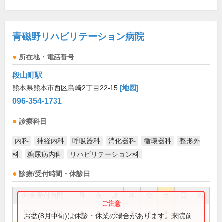
青磁野リハビリテーション病院
所在地・電話番号
段山町駅
熊本県熊本市西区島崎2丁目22-15
[地図]
096-354-1731
診療科目
内科
神経内科
呼吸器科
消化器科
循環器科
整形外
科
糖尿病内科
リハビリテーション科
診療/受付時間・休診日
外来受付時間
月
火
水
木
金
土
日
祝
9:00～12:00
●
●
●
●
●
●
お盆(8月中旬)は休診・休業の場合があります。来院前