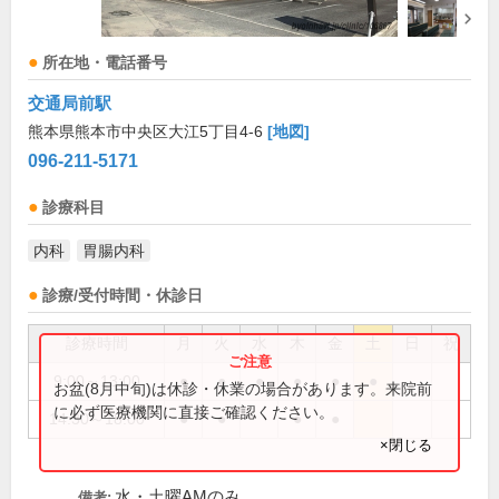
所在地・電話番号
交通局前駅
熊本県熊本市中央区大江5丁目4-6
[地図]
096-211-5171
診療科目
内科
胃腸内科
診療/受付時間・休診日
診療時間
月
火
水
木
金
土
日
祝
9:00～13:00
●
●
●
●
●
●
お盆(8月中旬)は休診・休業の場合があります。来院前
に必ず医療機関に直接ご確認ください。
14:30～18:00
●
●
●
●
×閉じる
水・土曜AMのみ
備考: