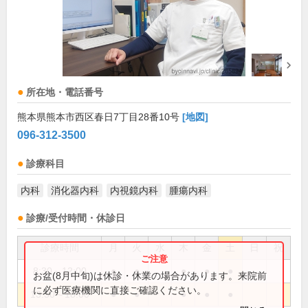
所在地・電話番号
熊本県熊本市西区春日7丁目28番10号
[地図]
096-312-3500
診療科目
内科
消化器内科
内視鏡内科
腫瘍内科
診療/受付時間・休診日
診療時間
月
火
水
木
金
土
日
祝
8:30～12:00
●
●
●
●
●
お盆(8月中旬)は休診・休業の場合があります。来院前
に必ず医療機関に直接ご確認ください。
13:30～18:00
●
●
●
●
●