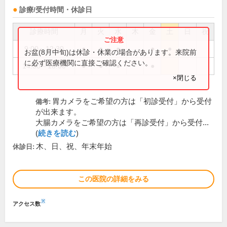
診療/受付時間・休診日
診療時間
月
火
水
木
金
土
日
祝
9:00～12:30
●
●
●
●
●
お盆(8月中旬)は休診・休業の場合があります。来院前
に必ず医療機関に直接ご確認ください。
14:30～18:00
●
●
●
●
×閉じる
胃カメラをご希望の方は「初診受付」から受付
備考:
が出来ます。
大腸カメラをご希望の方は「再診受付」から受付...
(
続きを読む
)
木、日、祝、年末年始
休診日:
この医院の詳細をみる
※
アクセス数