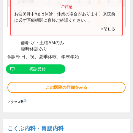
診療時間
月
火
水
木
金
土
日
祝
9:00～12:30
●
●
●
●
●
●
お盆(8月中旬)は休診・休業の場合があります。来院前
に必ず医療機関に直接ご確認ください。
14:30～18:00
●
●
●
●
×閉じる
水・土曜AMのみ
備考:
臨時休診あり
日、祝、夏季休暇、年末年始
休診日:
初診受付
この医院の詳細をみる
※
アクセス数
こくぶ内科・胃腸内科