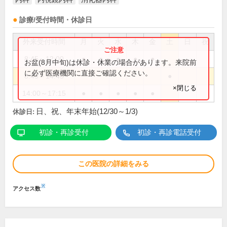
診療/受付時間・休診日
外来受付時間
月
火
水
木
金
土
日
祝
8:45～12:00
●
●
●
●
●
お盆(8月中旬)は休診・休業の場合があります。来院前
に必ず医療機関に直接ご確認ください。
8:45～14:45
●
×閉じる
14:00～17:15
●
●
●
●
●
日、祝、年末年始(12/30～1/3)
休診日:
初診・再診受付
初診・再診電話受付
この医院の詳細をみる
※
アクセス数