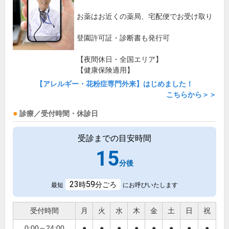
お薬はお近くの薬局、宅配便でお受け取り
登園許可証・診断書も発行可
【夜間休日・全国エリア】
【健康保険適用】
【アレルギー・花粉症専門外来】はじめました！
こちらから＞＞
診療／受付時間・休診日
受診までの目安時間
15
分後
23
59
時
分ごろ
最短
にお呼びいたします
受付時間
月
火
水
木
金
土
日
祝
0:00～24:00
●
●
●
●
●
●
●
●