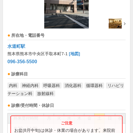
所在地・電話番号
水道町駅
熊本県熊本市中央区手取本町7-1
[地図]
096-356-5500
診療科目
内科
神経内科
呼吸器科
消化器科
循環器科
リハビリ
テーション科
放射線科
診療/受付時間・休診日
外来受付時間
月
火
水
木
金
土
日
祝
8:30～14:00
●
お盆(8月中旬)は休診・休業の場合があります。来院前