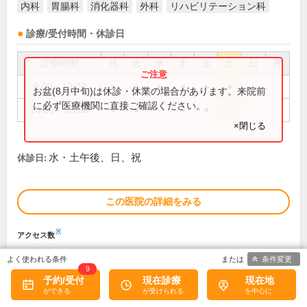
内科
胃腸科
消化器科
外科
リハビリテーション科
診療/受付時間・休診日
診療時間
月
火
水
木
金
土
日
祝
9:00～13:00
●
●
●
●
●
●
お盆(8月中旬)は休診・休業の場合があります。来院前
に必ず医療機関に直接ご確認ください。
14:00～18:00
●
●
●
●
×閉じる
水・土午後、日、祝
休診日:
この医院の詳細をみる
※
アクセス数
条件変更
9
予約/受付
現在診療
現在地
九州記念病院