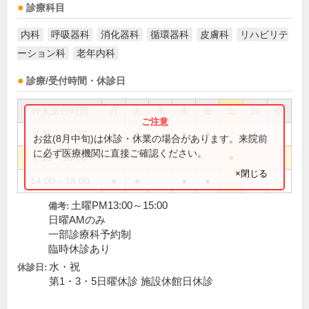
診療科目
内科
呼吸器科
消化器科
循環器科
皮膚科
リハビリテ
ーション科
老年内科
診療/受付時間・休診日
外来受付時間
月
火
水
木
金
土
日
祝
9:15～12:30
●
●
●
●
●
お盆(8月中旬)は休診・休業の場合があります。来院前
に必ず医療機関に直接ご確認ください。
9:15～15:00
●
×閉じる
14:00～18:00
●
●
●
●
土曜PM13:00～15:00
備考:
日曜AMのみ
一部診療科予約制
臨時休診あり
水・祝
休診日:
第1・3・5日曜休診 施設休館日休診