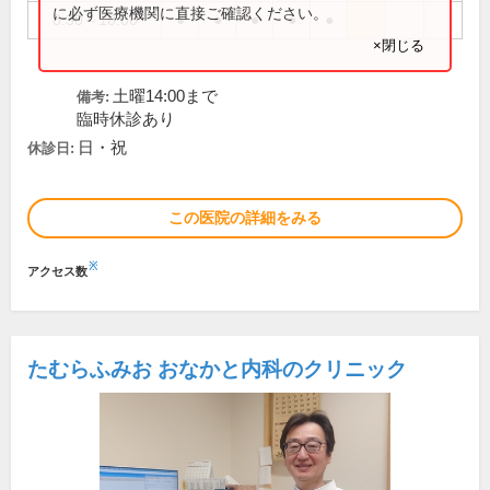
に必ず医療機関に直接ご確認ください。
8:30～18:00
●
●
●
●
●
×閉じる
土曜14:00まで
備考:
臨時休診あり
日・祝
休診日:
この医院の詳細をみる
※
アクセス数
たむらふみお おなかと内科のクリニック