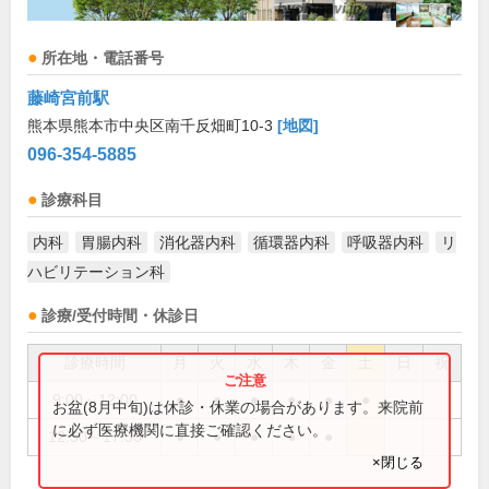
所在地・電話番号
藤崎宮前駅
熊本県熊本市中央区南千反畑町10-3
[地図]
096-354-5885
診療科目
内科
胃腸内科
消化器内科
循環器内科
呼吸器内科
リ
ハビリテーション科
診療/受付時間・休診日
診療時間
月
火
水
木
金
土
日
祝
9:00～12:00
●
●
●
●
●
●
お盆(8月中旬)は休診・休業の場合があります。来院前
に必ず医療機関に直接ご確認ください。
12:30～17:30
●
●
●
●
●
×閉じる