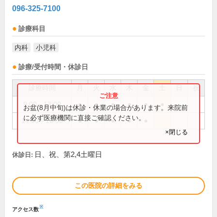
096-325-7100
診療科目
内科
小児科
診療/受付時間・休診日
診療時間
月
火
水
木
金
土
日
祝
9:00～13:00
●
●
●
●
●
●
お盆(8月中旬)は休診・休業の場合があります。来院前
に必ず医療機関に直接ご確認ください。
14:00～18:00
●
●
●
●
●
×閉じる
日、祝、第2,4土曜日
休診日:
この医院の詳細をみる
※
アクセス数