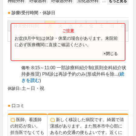
神経外科
呼吸器科
呼吸器外科
消化器外科
...
もっと見る
診療/受付時間・休診日
外来受付時間
月
火
水
木
金
土
日
祝
8:15～11:00
●
●
●
●
●
お盆(8月中旬)は休診・休業の場合があります。来院前
に必ず医療機関に直接ご確認ください。
×閉じる
8:15～11:00 一部診療科紹介制(原則全科紹介状
備考:
持参推奨) PM診は再診予約のみ(形成外科を除...(
続
きを読む
)
土～日・祝
休診日:
口コミ
医師、看護師
新しく移設した病院です。綺麗で清
の対応が良い。
潔感があります。また熊本市中心部に
担当医でなくても
あるため交通の便もよいです。近くに