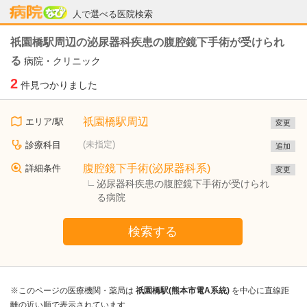
病院なび
人で選べる医院検索
祇園橋駅周辺の泌尿器科疾患の腹腔鏡下手術が受けられ
る
病院・クリニック
2
件見つかりました
祇園橋駅周辺
エリア/駅
変更
(未指定)
診療科目
追加
腹腔鏡下手術(泌尿器科系)
詳細条件
変更
泌尿器科疾患の腹腔鏡下手術が受けられ
る病院
検索する
※このページの医療機関・薬局は
祇園橋駅(熊本市電A系統)
を中心に直線距
離の近い順で表示されています