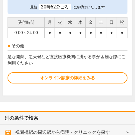
20
52
時
分ごろ
最短
にお呼びいたします
受付時間
月
火
水
木
金
土
日
祝
0:00～24:00
●
●
●
●
●
●
●
●
その他
急な発熱、悪天候など直接医療機関に掛かる事が困難な際にご
利用ください
オンライン診療の詳細をみる
別の条件で検索
祇園橋駅の周辺駅から病院・クリニックを探す