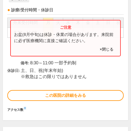
診療/受付時間・休診日
外来受付時間
月
火
水
木
金
土
日
祝
8:30～11:00
●
●
●
●
●
お盆(8月中旬)は休診・休業の場合があります。来院前
に必ず医療機関に直接ご確認ください。
×閉じる
8:30～11:00 一部予約制
備考:
土、日、祝(年末年始)
休診日:
※救急はこの限りではありません
この医院の詳細をみる
※
アクセス数