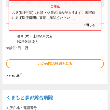
外来受付時間
月
火
水
木
金
土
日
祝
9:00～12:30
●
●
●
●
●
●
お盆(8月中旬)は休診・休業の場合があります。来院前
に必ず医療機関に直接ご確認ください。
14:00～17:00
●
●
●
●
×閉じる
木・土曜AMのみ
備考:
臨時休診あり
日・祝
休診日:
この医院の詳細をみる
※
アクセス数
くまもと森都総合病院
所在地・電話番号