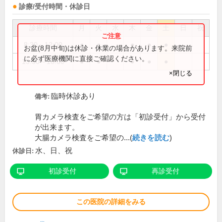
診療/受付時間・休診日
診療時間
月
火
水
木
金
土
日
祝
8:30～12:00
●
●
●
●
●
お盆(8月中旬)は休診・休業の場合があります。来院前
に必ず医療機関に直接ご確認ください。
13:30～18:00
●
●
●
●
●
×閉じる
臨時休診あり
備考:
胃カメラ検査をご希望の方は「初診受付」から受付
が出来ます。
大腸カメラ検査をご希望の...(
続きを読む
)
水、日、祝
休診日:
初診受付
再診受付
この医院の詳細をみる