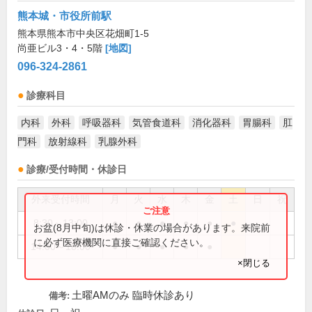
熊本城・市役所前駅
熊本県熊本市中央区花畑町1-5
尚亜ビル3・4・5階
[地図]
096-324-2861
診療科目
内科
外科
呼吸器科
気管食道科
消化器科
胃腸科
肛
門科
放射線科
乳腺外科
診療/受付時間・休診日
外来受付時間
月
火
水
木
金
土
日
祝
8:30～13:00
●
●
●
●
●
●
お盆(8月中旬)は休診・休業の場合があります。来院前
に必ず医療機関に直接ご確認ください。
14:00～18:00
●
●
●
●
●
×閉じる
土曜AMのみ 臨時休診あり
備考: