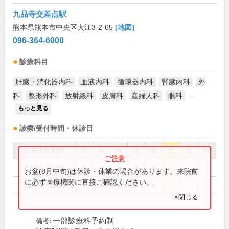
九品寺交差点駅
熊本県熊本市中央区大江3-2-65
[地図]
096-364-6000
診療科目
肝臓・消化器内科
血液内科
循環器内科
腎臓内科
外
科
整形外科
放射線科
皮膚科
産婦人科
眼科
...
もっと見る
診療/受付時間・休診日
外来受付時間
月
火
水
木
金
土
日
祝
8:00～11:00
●
●
●
●
●
お盆(8月中旬)は休診・休業の場合があります。来院前
に必ず医療機関に直接ご確認ください。
12:30～15:30
●
●
●
●
●
×閉じる
一部診療科予約制
備考: