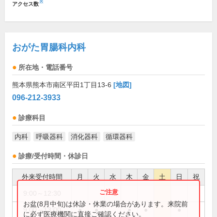
※
アクセス数
おがた胃腸科内科
所在地・電話番号
熊本県熊本市南区平田1丁目13-6
[地図]
096-212-3933
診療科目
内科
呼吸器科
消化器科
循環器科
診療/受付時間・休診日
外来受付時間
月
火
水
木
金
土
日
祝
9:00～12:30
●
お盆(8月中旬)は休診・休業の場合があります。来院前
9:00～13:00
●
●
●
●
●
に必ず医療機関に直接ご確認ください。