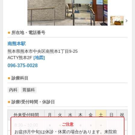
所在地・電話番号
南熊本駅
熊本県熊本市中央区南熊本1丁目9-25
ACTY熊本2F
[地図]
096-375-0028
診療科目
内科
胃腸科
診療/受付時間・休診日
外来受付時間
月
火
水
木
金
土
日
祝
8:30～10:00
●
●
●
●
●
●
お盆(8月中旬)は休診・休業の場合があります。来院前