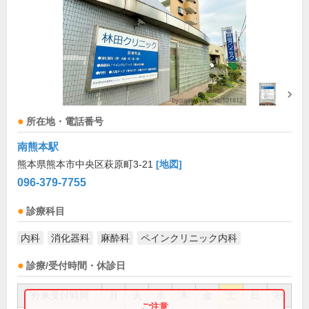
所在地・電話番号
南熊本駅
熊本県熊本市中央区萩原町3-21
[地図]
096-379-7755
診療科目
内科
消化器科
麻酔科
ペインクリニック内科
診療/受付時間・休診日
外来受付時間
月
火
水
木
金
土
日
祝