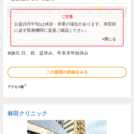
外来受付時間
月
火
水
木
金
土
日
祝
9:00～11:30
●
●
●
●
●
●
お盆(8月中旬)は休診・休業の場合があります。来院前
に必ず医療機関に直接ご確認ください。
13:30～17:00
●
●
●
●
●
×閉じる
日、祝、盆休み、年末末年始休み
休診日:
この医院の詳細をみる
※
アクセス数
林田クリニック