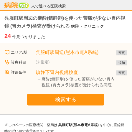
病院なび
人で選べる医院検索
呉服町駅周辺の麻酔(鎮静剤)を使った苦痛が少ない胃内視
鏡 (胃カメラ)検査が受けられる
病院・クリニック
24
件見つかりました
呉服町駅周辺(熊本市電A系統)
エリア/駅
変更
(未指定)
診療科目
追加
鎮静下胃内視鏡検査
詳細条件
変更
麻酔(鎮静剤)を使った苦痛が少ない胃内
視鏡 (胃カメラ)検査が受けられる病院
検索する
※このページの医療機関・薬局は
呉服町駅(熊本市電A系統)
を中心に直線距
離の近い順で表示されています