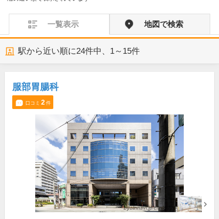
一覧表示
地図で検索
駅から近い順に
24
件中、
1～15件
服部胃腸科
2
口コミ
件