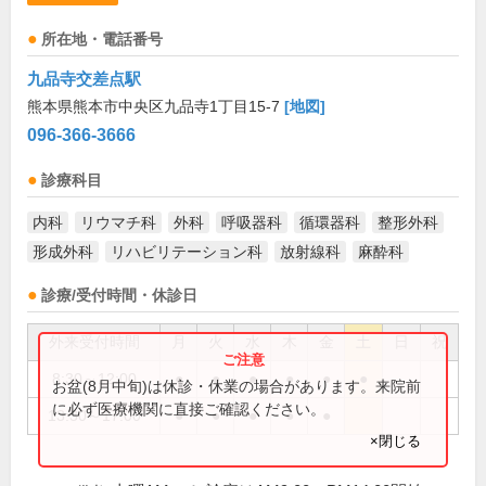
所在地・電話番号
九品寺交差点駅
熊本県熊本市中央区九品寺1丁目15-7
[地図]
096-366-3666
診療科目
内科
リウマチ科
外科
呼吸器科
循環器科
整形外科
形成外科
リハビリテーション科
放射線科
麻酔科
診療/受付時間・休診日
外来受付時間
月
火
水
木
金
土
日
祝
8:30～12:00
●
●
●
●
●
●
お盆(8月中旬)は休診・休業の場合があります。来院前
に必ず医療機関に直接ご確認ください。
13:30～17:00
●
●
●
●
●
×閉じる