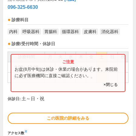
096-325-6630
診療科目
内科
呼吸器科
胃腸科
循環器科
皮膚科
消化器科
診療/受付時間・休診日
診療時間
月
火
水
木
金
土
日
祝
9:00～12:30
●
●
●
●
●
お盆(8月中旬)は休診・休業の場合があります。来院前
に必ず医療機関に直接ご確認ください。
14:00～17:30
●
●
●
●
●
×閉じる
土～日・祝
休診日:
この医院の詳細をみる
※
アクセス数