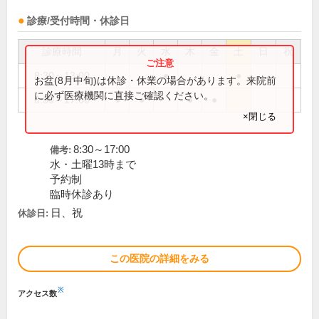
診療/受付時間・休診日
診療時間
月
火
水
木
金
土
日
祝
8:30～13:00
●
●
お盆(8月中旬)は休診・休業の場合があります。来院前
に必ず医療機関に直接ご確認ください。
8:30～17:00
●
●
●
●
×閉じる
8:30～17:00
備考:
水・土曜13時まで
予約制
臨時休診あり
日、祝
休診日:
この医院の詳細をみる
※
アクセス数