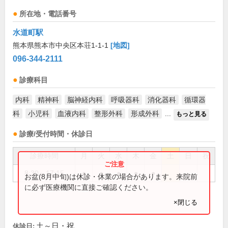
所在地・電話番号
水道町駅
熊本県熊本市中央区本荘1-1-1
[地図]
096-344-2111
診療科目
内科
精神科
脳神経内科
呼吸器科
消化器科
循環器
科
小児科
血液内科
整形外科
形成外科
...
もっと見る
診療/受付時間・休診日
診療時間
月
火
水
木
金
土
日
祝
8:30～17:15
●
●
●
●
●
お盆(8月中旬)は休診・休業の場合があります。来院前
に必ず医療機関に直接ご確認ください。
×閉じる
土～日・祝
休診日: