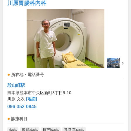
川原胃腸科内科
所在地・電話番号
段山町駅
熊本県熊本市中央区新町3丁目9-10
川原 文次
[地図]
096-352-0945
診療科目
内科
胃腸内科
肛門内科
呼吸器内科