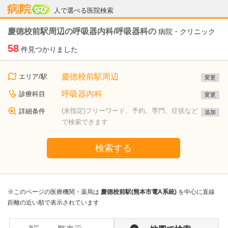
病院なび
人で選べる医院検索
慶徳校前駅周辺の呼吸器内科/呼吸器科の
病院・クリニック
58
件見つかりました
慶徳校前駅周辺
エリア/駅
変更
呼吸器内科
診療科目
変更
(未指定)フリーワード、予約、専門、症状など
詳細条件
追加
で検索できます
検索する
※このページの医療機関・薬局は
慶徳校前駅(熊本市電A系統)
を中心に直線
距離の近い順で表示されています