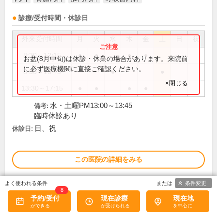
診療/受付時間・休診日
外来受付時間
月
火
水
木
金
土
日
祝
8:30～12:15
●
●
●
●
お盆(8月中旬)は休診・休業の場合があります。来院前
に必ず医療機関に直接ご確認ください。
8:30～13:45
●
●
×閉じる
13:30～17:15
●
●
●
●
水・土曜PM13:00～13:45
備考:
臨時休診あり
日、祝
休診日:
この医院の詳細をみる
※
条件変更
アクセス数
8
予約/受付
現在診療
現在地