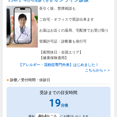
【 24h 】 今から受診できる
長引く咳、禁煙相談も
ご自宅・オフィスで受診出来ます
お薬はお近くの薬局、宅配便でお受け取り
登園許可証・診断書も発行可
【夜間休日・全国エリア】
【健康保険適用】
【アレルギー・花粉症専門外来】はじめました！
こちらから＞＞
診療／受付時間・休診日
受診までの目安時間
19
分後
4
4
時
分ごろ
最短
にお呼びいたします