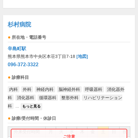
杉村病院
所在地・電話番号
辛島町駅
熊本県熊本市中央区本荘3丁目7-18
[地図]
096-372-3322
診療科目
内科
外科
神経内科
脳神経外科
呼吸器科
消化器外
科
消化器科
循環器科
整形外科
リハビリテーション
科
...
もっと見る
診療/受付時間・休診日
外来受付時間
月
火
水
木
金
土
日
祝