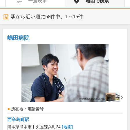
一覧表示
地図で検索
駅から近い順に
58
件中、
1～15件
嶋田病院
所在地・電話番号
西辛島町駅
熊本県熊本市中央区練兵町24
[地図]