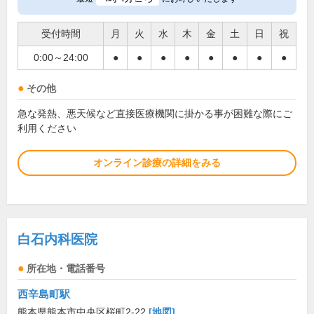
受付時間
月
火
水
木
金
土
日
祝
0:00～24:00
●
●
●
●
●
●
●
●
その他
急な発熱、悪天候など直接医療機関に掛かる事が困難な際にご
利用ください
オンライン診療の詳細をみる
白石内科医院
所在地・電話番号
西辛島町駅
熊本県熊本市中央区桜町2-22
[地図]