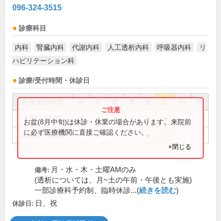
096-324-3515
診療科目
内科
腎臓内科
代謝内科
人工透析内科
呼吸器内科
リ
ハビリテーション科
診療/受付時間・休診日
外来受付時間
月
火
水
木
金
土
日
祝
9:30～12:30
●
●
●
●
●
●
お盆(8月中旬)は休診・休業の場合があります。来院前
に必ず医療機関に直接ご確認ください。
14:00～16:00
●
●
×閉じる
月・水・木・土曜AMのみ
備考:
(透析については、月~土の午前・午後とも実施)
一部診療科予約制、臨時休診...(
続きを読む
)
日、祝
休診日: