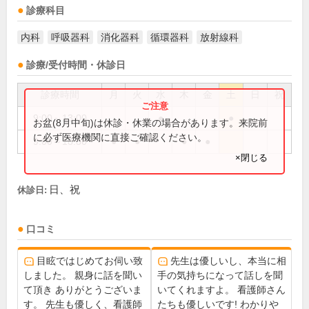
診療科目
内科
呼吸器科
消化器科
循環器科
放射線科
診療/受付時間・休診日
診療時間
月
火
水
木
金
土
日
祝
9:00～13:00
●
●
お盆(8月中旬)は休診・休業の場合があります。来院前
に必ず医療機関に直接ご確認ください。
9:00～18:30
●
●
●
●
×閉じる
日、祝
休診日:
口コミ
目眩ではじめてお伺い致
先生は優しいし、本当に相
しました。 親身に話を聞い
手の気持ちになって話しを聞
て頂き ありがとうございま
いてくれますよ。 看護師さん
す。 先生も優しく、看護師
たちも優しいです! わかりや