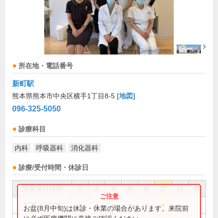
所在地・電話番号
新町駅
熊本県熊本市中央区横手1丁目8-5
[地図]
096-325-5050
診療科目
内科
呼吸器科
消化器科
診療/受付時間・休診日
外来受付時間
月
火
水
木
金
土
日
祝
9:00～12:00
●
●
●
●
●
●
お盆(8月中旬)は休診・休業の場合があります。来院前