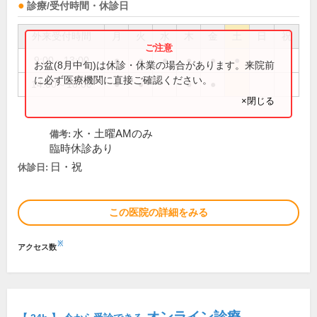
診療/受付時間・休診日
外来受付時間
月
火
水
木
金
土
日
祝
9:00～13:00
●
●
●
●
●
●
お盆(8月中旬)は休診・休業の場合があります。来院前
に必ず医療機関に直接ご確認ください。
14:00～18:00
●
●
●
●
×閉じる
水・土曜AMのみ
備考:
臨時休診あり
日・祝
休診日:
この医院の詳細をみる
※
アクセス数
オンライン診療