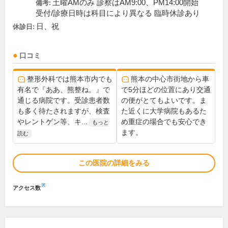
土曜AMのみ 診察はAM9:00、PM14:00開始
備考:
受付/診療日時は科目により異なる 臨時休診あり
日、祝
休診日:
口コミ
整形外科では熊本市内でも
熊本の中心市街地から車
有名で『ああ、熊整ね。』で
で5分ほどの位置にあり交通
通じる病院です。受診患者数
の便がとてもよいです。ま
も多く待たされますが、検査
た近くに大学病院もあるた
やレントゲン等、キ...
め重症の場合でも安心でき
もっと
ます。
読む
この医院の詳細をみる
※
アクセス数