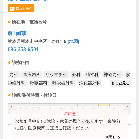
4
口コミ
件
所在地・電話番号
蔚山町駅
熊本県熊本市中央区二の丸1-5
[地図]
096-353-6501
診療科目
内科
血液内科
リウマチ科
外科
精神科
神経内科
脳
神経外科
呼吸器科
呼吸器外科
消化器外科
...
もっと見る
診療/受付時間・休診日
外来受付時間
月
火
水
木
金
土
日
祝
8:15～11:00
●
●
●
●
●
お盆(8月中旬)は休診・休業の場合があります。来院前
に必ず医療機関に直接ご確認ください。
×閉じる