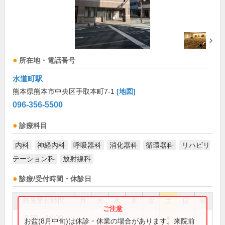
所在地・電話番号
水道町駅
熊本県熊本市中央区手取本町7-1
[地図]
096-356-5500
診療科目
内科
神経内科
呼吸器科
消化器科
循環器科
リハビリ
テーション科
放射線科
診療/受付時間・休診日
外来受付時間
月
火
水
木
金
土
日
祝
8:30～14:00
●
お盆(8月中旬)は休診・休業の場合があります。来院前