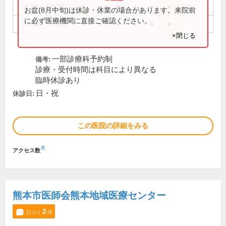
8:30～12:00
●
●
●
●
●
●
お盆(8月中旬)は休診・休業の場合があります。来院前
に必ず医療機関に直接ご確認ください。
13:00～17:30
●
●
●
●
●
●
×閉じる
一部診療科予約制
備考:
診療・受付時間は科目により異なる
臨時休診あり
日・祝
休診日:
この医院の詳細をみる
※
アクセス数
熊本市医師会熊本地域医療センター
2
口コミ
件