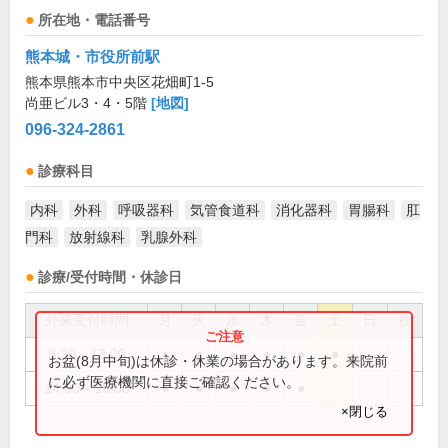
所在地・電話番号
熊本城・市役所前駅
熊本県熊本市中央区花畑町1-5
尚亜ビル3・4・5階
[地図]
096-324-2861
診療科目
内科
外科
呼吸器科
気管食道科
消化器科
胃腸科
肛
門科
放射線科
乳腺外科
診療/受付時間・休診日
外来受付時間
月
火
水
木
金
土
日
祝
8:30～13:00
●
●
●
●
●
●
お盆(8月中旬)は休診・休業の場合があります。来院前
に必ず医療機関に直接ご確認ください。
14:00～18:00
●
●
●
●
●
×閉じる