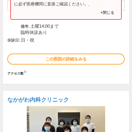
に必ず医療機関に直接ご確認ください。
8:30～18:00
●
●
●
●
●
×閉じる
土曜14:00まで
備考:
臨時休診あり
日・祝
休診日:
この医院の詳細をみる
※
アクセス数
なかがわ内科クリニック