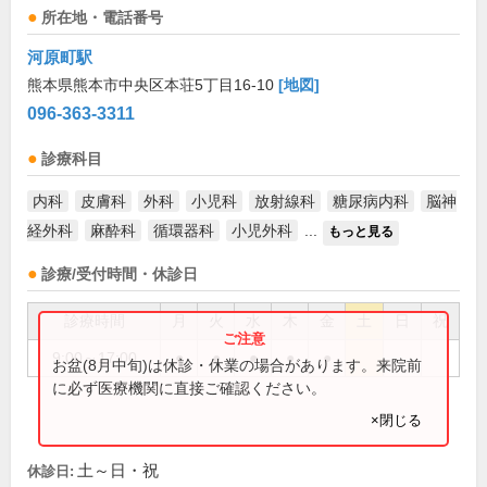
所在地・電話番号
河原町駅
熊本県熊本市中央区本荘5丁目16-10
[地図]
096-363-3311
診療科目
内科
皮膚科
外科
小児科
放射線科
糖尿病内科
脳神
経外科
麻酔科
循環器科
小児外科
...
もっと見る
診療/受付時間・休診日
診療時間
月
火
水
木
金
土
日
祝
9:00～17:00
●
●
●
●
●
お盆(8月中旬)は休診・休業の場合があります。来院前
に必ず医療機関に直接ご確認ください。
×閉じる
土～日・祝
休診日: