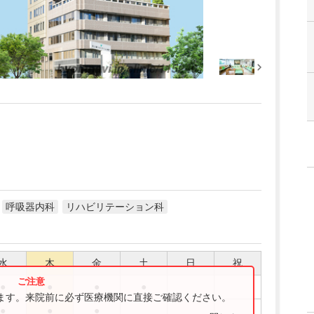
呼吸器内科
リハビリテーション科
水
木
金
土
日
祝
●
●
●
●
ります。来院前に必ず医療機関に直接ご確認ください。
●
●
●