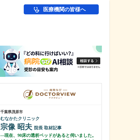
医療機関の皆様へ
医師(ドクター)の
千葉県茂原市
広島県広島市西区
むなかたクリニック
戸田整形外科リ
宗像 昭夫
戸田 直樹
院長
取材記事
現在、90床の透析ベッドがあると伺いました。
具体的にどのよ