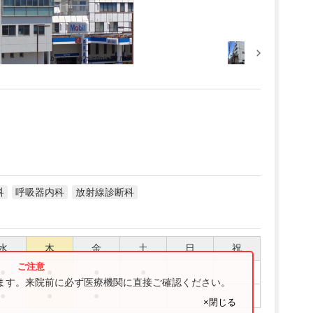
科
呼吸器内科
放射線診断科
水
木
金
土
日
祝
●
●
●
●
ります。来院前に必ず医療機関に直接ご確認ください。
●
●
●
×閉じる