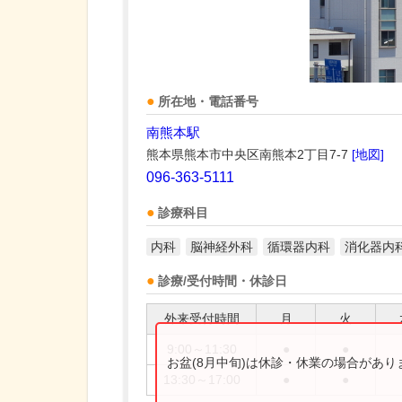
所在地・電話番号
南熊本駅
熊本県熊本市中央区南熊本2丁目7-7
[地図]
096-363-5111
診療科目
内科
脳神経外科
循環器内科
消化器内
診療/受付時間・休診日
外来受付時間
月
火
9:00～11:30
●
●
お盆(8月中旬)は休診・休業の場合があ
13:30～17:00
●
●