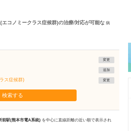
(エコノミークラス症候群)の治療/対応が可能な
病
変更
追加
ラス症候群)
変更
検索する
熊本県熊本市南区
たかしお内科ハートクリニック
高潮 征爾
院長
取材記事
前駅(熊本市電A系統)
を中心に直線距離の近い順で表示され
大学病院で要職を担ってきた先生が開業を決め