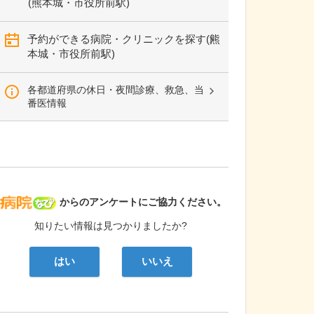
(熊本城・市役所前駅)
予約ができる病院・クリニックを探す(熊
本城・市役所前駅)
各都道府県の休日・夜間診療、救急、当
番医情報
病院なび
からのアンケートにご協力ください。
知りたい情報は見つかりましたか?
はい
いいえ