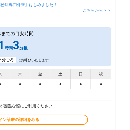
花粉症専門外来】はじめました！
こちらから＞＞
診までの目安時間
1
3
時間
分後
2
分ごろ
にお呼びいたします
水
木
金
土
日
祝
●
●
●
●
●
●
が困難な際にご利用ください
イン診療の詳細をみる