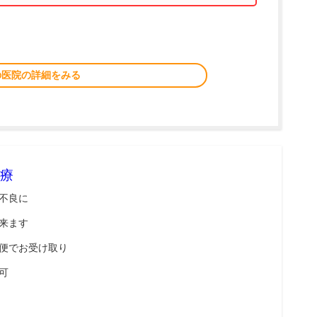
の医院の詳細をみる
療
不良に
来ます
便でお受け取り
可