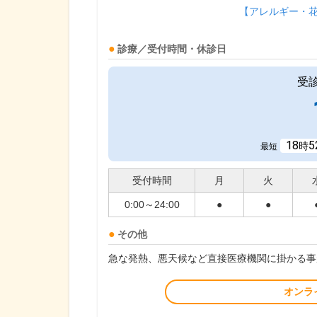
【アレルギー・
診療／受付時間・休診日
受
18
5
時
最短
受付時間
月
火
0:00～24:00
●
●
その他
急な発熱、悪天候など直接医療機関に掛かる事
オンラ