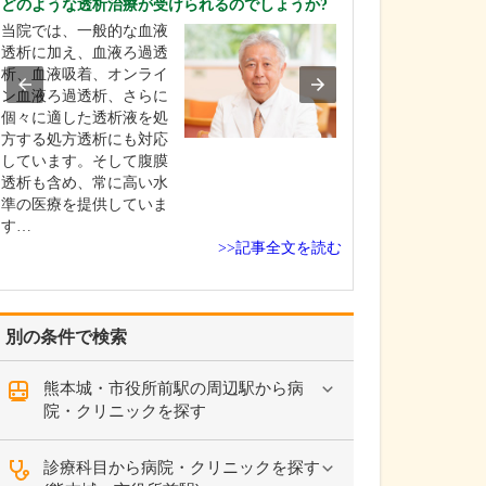
どのような透析治療が受けられるのでしょうか?
院の特長を教え
当院では、一般的な血液
私の専門である
透析に加え、血液ろ過透
スポーツ疾患、
析、血液吸着、オンライ
テーションを中
ン血液ろ過透析、さらに
折・捻挫・腰痛
個々に適した透析液を処
患・骨粗しょう
方する処方透析にも対応
整形外科全般を
しています。そして腹膜
療しています。
透析も含め、常に高い水
節置換術に関し
準の医療を提供していま
連病院で私自身
す…
担…
>>記事全文を読む
別の条件で検索
熊本城・市役所前駅の周辺駅から病
院・クリニックを探す
診療科目から病院・クリニックを探す