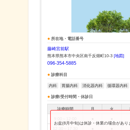
所在地・電話番号
藤崎宮前駅
熊本県熊本市中央区南千反畑町10-3
[地図]
096-354-5885
診療科目
内科
胃腸内科
消化器内科
循環器内科
診療/受付時間・休診日
診療時間
月
火
9:00～12:00
●
●
お盆(8月中旬)は休診・休業の場合があ
12:30～17:30
●
●