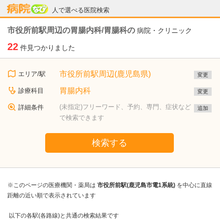
病院なび
人で選べる医院検索
市役所前駅周辺の胃腸内科/胃腸科の
病院・クリニック
22
件見つかりました
市役所前駅周辺(鹿児島県)
エリア/駅
変更
胃腸内科
診療科目
変更
(未指定)フリーワード、予約、専門、症状など
詳細条件
追加
で検索できます
検索する
※このページの医療機関・薬局は
市役所前駅(鹿児島市電1系統)
を中心に直線
距離の近い順で表示されています
以下の各駅(各路線)と共通の検索結果です