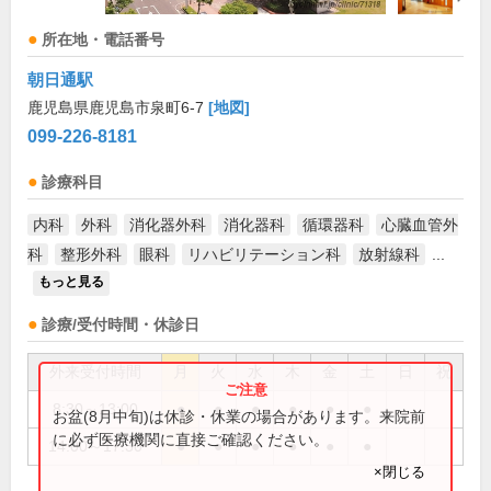
所在地・電話番号
朝日通駅
鹿児島県鹿児島市泉町6-7
[地図]
099-226-8181
診療科目
内科
外科
消化器外科
消化器科
循環器科
心臓血管外
科
整形外科
眼科
リハビリテーション科
放射線科
...
もっと見る
診療/受付時間・休診日
外来受付時間
月
火
水
木
金
土
日
祝
8:30～13:00
●
●
●
●
●
●
お盆(8月中旬)は休診・休業の場合があります。来院前
に必ず医療機関に直接ご確認ください。
14:00～17:30
●
●
●
●
●
●
×閉じる