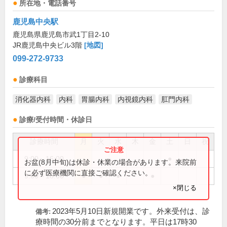
所在地・電話番号
鹿児島中央駅
鹿児島県鹿児島市武1丁目2-10
JR鹿児島中央ビル3階
[地図]
099-272-9733
診療科目
消化器内科
内科
胃腸内科
内視鏡内科
肛門内科
診療/受付時間・休診日
診療時間
月
火
水
木
金
土
日
祝
9:00～16:00
●
お盆(8月中旬)は休診・休業の場合があります。来院前
に必ず医療機関に直接ご確認ください。
9:00～18:00
●
●
●
●
×閉じる
2023年5月10日新規開業です。外来受付は、診
備考:
療時間の30分前までとなります。平日は17時30