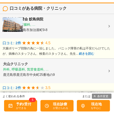
口コミがある病院・クリニック
医療法人潤愛会
鮫島病院
内科, 外科, 胃腸科, ...
鹿児島県鹿児島市加治屋町9-8
4.5
口コミ: 2件
大腸ポリープ切除の為に一泊しました。 パニック障害の私は不安だらけでした
が、病棟のスタッフさん、検査のスタッフさん、先生...
続きを読む
大山クリニック
外科, 呼吸器科, 気管食道科, ...
鹿児島県鹿児島市中央町25番地の9
3.5
口コミ: 2件
兼ねてから、検診をしないと思って2年が経ち、やっとの思いで受診をしまし
条件変更
た。 予約なしで、乳ガン・甲状腺の検診をして頂きま...
続きを読む
5
予約/受付
現在診療
現在地
なかのクリニック