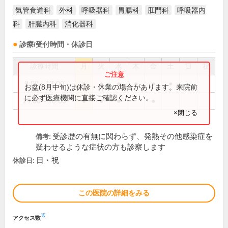
気管食道科
外科
呼吸器科
胃腸科
肛門科
呼吸器内
科
肝臓内科
消化器科
診療/受付時間・休診日
診療時間
月
火
水
木
金
土
日
祝
9:00～13:00
●
●
●
●
●
●
お盆(8月中旬)は休診・休業の場合があります。来院前
に必ず医療機関に直接ご確認ください。
14:00～18:00
●
●
●
●
×閉じる
受診歴の有無に関わらず、発熱その他感染症を
備考:
疑わせるような症状の方も診察します
日・祝
休診日:
この医院の詳細をみる
※
アクセス数