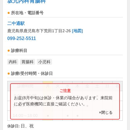
坂元内科胃腸科
所在地・電話番号
二中通駅
鹿児島県鹿児島市下荒田1丁目2-26
[地図]
099-252-5511
診療科目
内科
胃腸科
小児科
診療/受付時間・休診日
診療時間
月
火
水
木
金
土
日
祝
9:00～12:00
●
●
●
●
●
●
お盆(8月中旬)は休診・休業の場合があります。来院前
に必ず医療機関に直接ご確認ください。
14:00～17:00
●
●
×閉じる
14:00～18:00
●
●
●
日、祝
休診日: