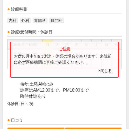
診療科目
内科
外科
胃腸科
肛門科
診療/受付時間・休診日
外来受付時間
月
火
水
木
金
土
日
祝
8:30～11:30
●
●
●
●
●
●
お盆(8月中旬)は休診・休業の場合があります。来院前
に必ず医療機関に直接ご確認ください。
14:00～17:30
●
●
●
●
●
×閉じる
土曜AMのみ
備考:
診療はAM12:30まで、PM18:00まで
臨時休診あり
日・祝
休診日:
口コミ