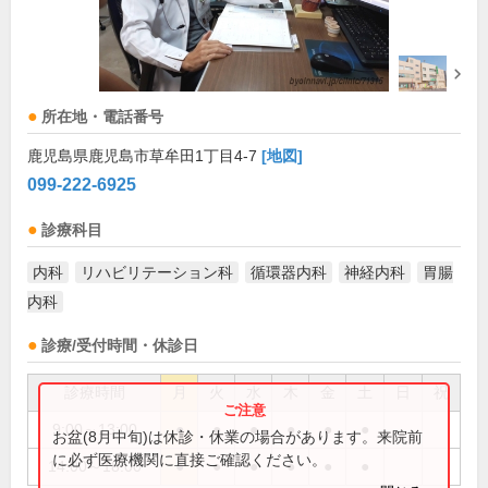
所在地・電話番号
鹿児島県鹿児島市草牟田1丁目4-7
[地図]
099-222-6925
診療科目
内科
リハビリテーション科
循環器内科
神経内科
胃腸
内科
診療/受付時間・休診日
診療時間
月
火
水
木
金
土
日
祝
9:00～13:00
●
●
●
●
●
●
お盆(8月中旬)は休診・休業の場合があります。来院前
に必ず医療機関に直接ご確認ください。
14:00～18:00
●
●
●
●
●
●