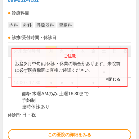
099-252-4181
診療科目
内科
外科
呼吸器科
胃腸科
診療/受付時間・休診日
外来受付時間
月
火
水
木
金
土
日
祝
9:00～12:30
●
●
●
●
●
お盆(8月中旬)は休診・休業の場合があります。来院前
に必ず医療機関に直接ご確認ください。
9:00～16:30
●
×閉じる
14:00～17:30
●
●
●
●
木曜AMのみ 土曜16:30まで
備考:
予約制
臨時休診あり
日・祝
休診日:
この医院の詳細をみる