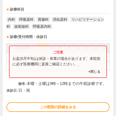
診療科目
内科
呼吸器科
胃腸科
消化器科
リハビリテーション
科
放射線科
呼吸器内科
診療/受付時間・休診日
診療時間
月
火
水
木
金
土
日
祝
9:00～12:00
●
●
●
●
●
●
お盆(8月中旬)は休診・休業の場合があります。来院前
に必ず医療機関に直接ご確認ください。
17:00～19:00
●
●
●
●
×閉じる
木曜・土曜は9時～12時までの午前診療です。
備考:
日・祝
休診日:
この医院の詳細をみる