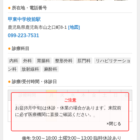
所在地・電話番号
甲東中学校前駅
鹿児島県鹿児島市山之口町8-1
[地図]
099-223-7531
診療科目
内科
外科
胃腸科
整形外科
肛門科
リハビリテーショ
ン科
放射線科
麻酔科
診療/受付時間・休診日
診療時間
月
火
水
木
金
土
日
祝
9:00～13:00
●
お盆(8月中旬)は休診・休業の場合があります。来院前
に必ず医療機関に直接ご確認ください。
9:00～18:00
●
●
●
●
●
×閉じる
9:00～18:00 土曜9:00～13:00 臨時休診あり
備考: