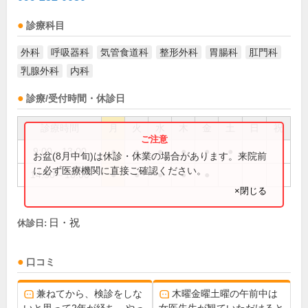
診療科目
外科
呼吸器科
気管食道科
整形外科
胃腸科
肛門科
乳腺外科
内科
診療/受付時間・休診日
診療時間
月
火
水
木
金
土
日
祝
9:00～13:00
●
●
●
●
●
●
お盆(8月中旬)は休診・休業の場合があります。来院前
に必ず医療機関に直接ご確認ください。
14:30～18:00
●
●
●
●
●
×閉じる
日・祝
休診日:
口コミ
兼ねてから、検診をしな
木曜金曜土曜の午前中は