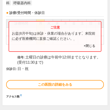
科
呼吸器内科
診療/受付時間・休診日
診療時間
月
火
水
木
金
土
日
祝
9:00～12:00
●
●
●
●
●
●
お盆(8月中旬)は休診・休業の場合があります。来院前
に必ず医療機関に直接ご確認ください。
14:30～17:00
●
●
●
●
●
×閉じる
土曜日の診療は午前中12:00までとなります。
備考:
(受付11:30まで)
日・祝
休診日:
この医院の詳細をみる
※
アクセス数