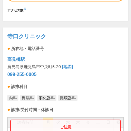
※
アクセス数
寺口クリニック
所在地・電話番号
高見橋駅
鹿児島県鹿児島市中央町5-20
[地図]
099-255-0005
診療科目
内科
胃腸科
消化器科
循環器科
診療/受付時間・休診日
診療時間
月
火
水
木
金
土
日
祝