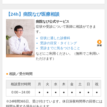
【24h】
病院なび医療相談
病院なび公式サービス
症状や受診について医師に相談ができま
す。
症状に適した診療科
受診の目安・タイミング
受診までに気をつけること
などにご利用ください。（無料でご利用い
ただけます）
相談／受付時間
相談受付時間
月
火
水
木
金
土
日
祝
0:00～24:00
●
●
●
●
●
●
●
●
※24時間365日、受け付けています。休日深夜時間帯の回答には
時間を要する場合があります。