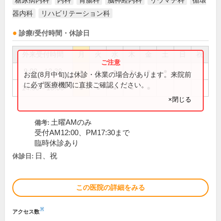
糖尿病内科
内科
胃腸科
脳神経内科
リウマチ科
循環
器内科
リハビリテーション科
診療/受付時間・休診日
外来受付時間
月
火
水
木
金
土
日
祝
9:00～12:30
●
●
●
●
●
●
お盆(8月中旬)は休診・休業の場合があります。来院前
に必ず医療機関に直接ご確認ください。
14:00～18:00
●
●
●
●
●
×閉じる
土曜AMのみ
備考:
受付AM12:00、PM17:30まで
臨時休診あり
日、祝
休診日:
この医院の詳細をみる
※
アクセス数