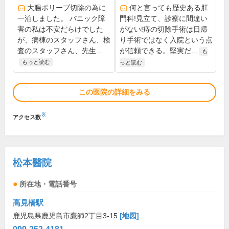
大腸ポリープ切除の為に
何と言っても歴史ある肛
一泊しました。 パニック障
門科!見立て、診察に間違い
害の私は不安だらけでした
がない!痔の切除手術は日帰
が、病棟のスタッフさん、検
り手術ではなく入院という点
査のスタッフさん、先生...
が信頼できる。堅実だ...
も
もっと読む
っと読む
この医院の詳細をみる
※
アクセス数
松本醫院
所在地・電話番号
高見橋駅
鹿児島県鹿児島市鷹師2丁目3-15
[地図]