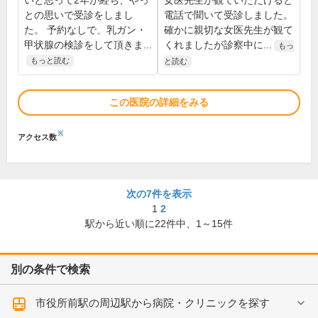
いと思って2年が経ち、やっ
女医先生が観ていただけると
との思いで受診をしまし
電話で聞いて受診しました。
た。 予約なしで、乳ガン・
確かに親切な女医先生が観て
甲状腺の検診をして頂きま...
くれましたが診察中に...
もっ
もっと読む
と読む
この医院の詳細をみる
※
アクセス数
次の7件を表示
1
2
駅から近い順に
22
件中、
1～15件
別の条件で検索
市役所前駅の周辺駅から病院・クリニックを探す