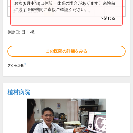
9:00～13:00
●
●
●
●
●
●
お盆(8月中旬)は休診・休業の場合があります。来院前
に必ず医療機関に直接ご確認ください。
14:30～18:00
●
●
●
●
×閉じる
日・祝
休診日:
この医院の詳細をみる
※
アクセス数
植村病院