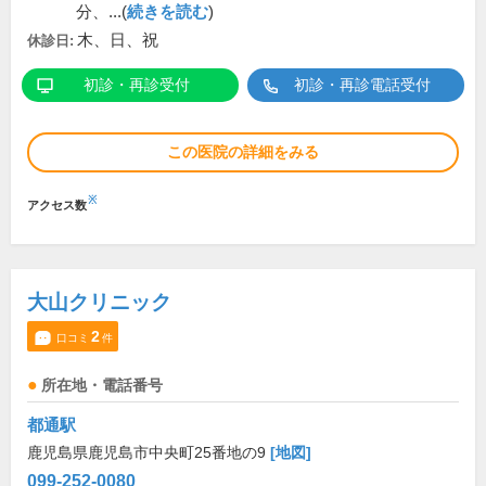
分、...(
続きを読む
)
木、日、祝
休診日:
初診・再診受付
初診・再診電話受付
この医院の詳細をみる
※
アクセス数
大山クリニック
2
口コミ
件
所在地・電話番号
都通駅
鹿児島県鹿児島市中央町25番地の9
[地図]
099-252-0080