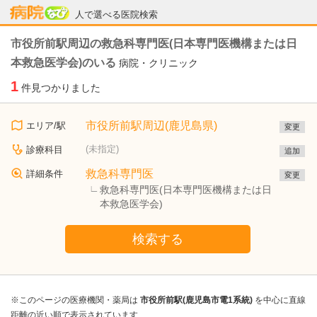
病院なび
人で選べる医院検索
市役所前駅周辺の救急科専門医(日本専門医機構または日
本救急医学会)のいる
病院・クリニック
1
件見つかりました
市役所前駅周辺(鹿児島県)
エリア/駅
変更
(未指定)
診療科目
追加
救急科専門医
詳細条件
変更
救急科専門医(日本専門医機構または日
本救急医学会)
検索する
※このページの医療機関・薬局は
市役所前駅(鹿児島市電1系統)
を中心に直線
距離の近い順で表示されています