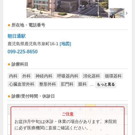
所在地・電話番号
朝日通駅
鹿児島県鹿児島市泉町16-1
[地図]
099-225-8650
診療科目
内科
外科
神経内科
呼吸器内科
消化器科
循環器科
心臓血管外科
整形外科
肛門科
眼科
...
もっと見る
診療/受付時間・休診日
外来受付時間
月
火
水
木
金
土
日
祝
8:30～13:00
●
●
●
●
●
●
お盆(8月中旬)は休診・休業の場合があります。来院前
に必ず医療機関に直接ご確認ください。
14:00～17:30
●
●
●
●
●
●