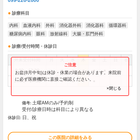
099-226-2600
診療科目
内科
血液内科
外科
消化器外科
消化器科
循環器科
糖尿病内科
眼科
放射線科
大腸・肛門外科
診療/受付時間・休診日
外来受付時間
月
火
水
木
金
土
日
祝
8:30～12:30
●
●
●
●
●
●
お盆(8月中旬)は休診・休業の場合があります。来院前
に必ず医療機関に直接ご確認ください。
14:00～17:30
●
●
●
●
●
×閉じる
土曜AMのみ/予約制
備考:
受付/診療日時は科目により異なる
日、祝
休診日:
この医院の詳細をみる