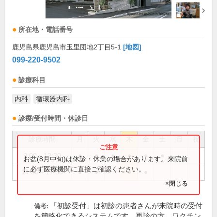
所在地・電話番号
鹿児島県鹿児島市玉里団地2丁目5-1
[地図]
099-220-9502
診療科目
内科
循環器内科
診療/受付時間・休診日
診療時間
月
火
水
木
金
土
日
祝
9:00～12:30
●
●
●
●
●
●
お盆(8月中旬)は休診・休業の場合があります。来院前
に必ず医療機関に直接ご確認ください。
14:30～17:30
●
●
●
●
×閉じる
「初診受付」は初診の患者さんが来院時の受付
備考:
を簡略化できるシステムです。再診の方、ワクチン