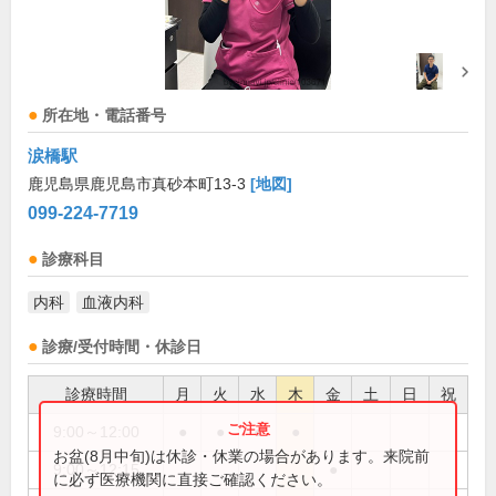
所在地・電話番号
涙橋駅
鹿児島県鹿児島市真砂本町13-3
[地図]
099-224-7719
診療科目
内科
血液内科
診療/受付時間・休診日
診療時間
月
火
水
木
金
土
日
祝
9:00～12:00
●
●
●
●
お盆(8月中旬)は休診・休業の場合があります。来院前
9:00～12:15
●
に必ず医療機関に直接ご確認ください。