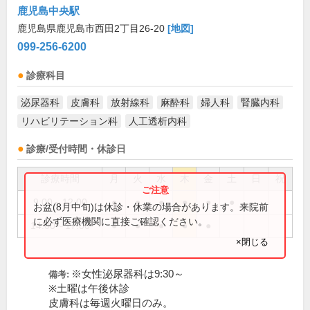
鹿児島中央駅
鹿児島県鹿児島市西田2丁目26-20
[地図]
099-256-6200
診療科目
泌尿器科
皮膚科
放射線科
麻酔科
婦人科
腎臓内科
リハビリテーション科
人工透析内科
診療/受付時間・休診日
診療時間
月
火
水
木
金
土
日
祝
9:00～12:00
●
●
●
●
●
●
お盆(8月中旬)は休診・休業の場合があります。来院前
に必ず医療機関に直接ご確認ください。
14:00～17:00
●
●
●
●
●
×閉じる
※女性泌尿器科は9:30～
備考:
※土曜は午後休診
皮膚科は毎週火曜日のみ。