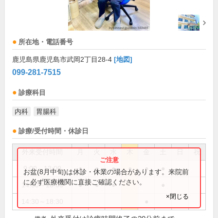
所在地・電話番号
鹿児島県鹿児島市武岡2丁目28-4
[地図]
099-281-7515
診療科目
内科
胃腸科
診療/受付時間・休診日
外来受付時間
月
火
水
木
金
土
日
祝
9:00～13:00
●
●
●
●
●
●
お盆(8月中旬)は休診・休業の場合があります。来院前
に必ず医療機関に直接ご確認ください。
14:30～18:00
●
●
●
●
×閉じる
14:30～18:30
●