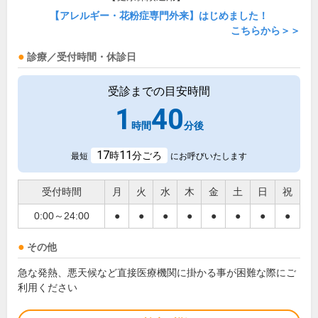
【アレルギー・花粉症専門外来】はじめました！
こちらから＞＞
診療／受付時間・休診日
受診までの目安時間
1
40
時間
分後
17
11
時
分ごろ
最短
にお呼びいたします
受付時間
月
火
水
木
金
土
日
祝
0:00～24:00
●
●
●
●
●
●
●
●
その他
急な発熱、悪天候など直接医療機関に掛かる事が困難な際にご
利用ください