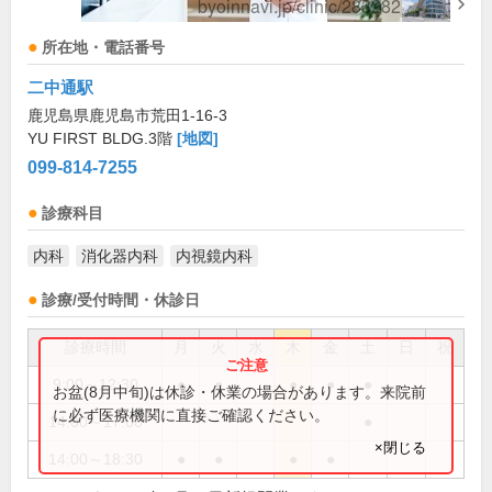
所在地・電話番号
二中通駅
鹿児島県鹿児島市荒田1-16-3
YU FIRST BLDG.3階
[地図]
099-814-7255
診療科目
内科
消化器内科
内視鏡内科
診療/受付時間・休診日
診療時間
月
火
水
木
金
土
日
祝
9:00～12:30
●
●
●
●
●
お盆(8月中旬)は休診・休業の場合があります。来院前
に必ず医療機関に直接ご確認ください。
14:00～17:00
●
×閉じる
14:00～18:30
●
●
●
●