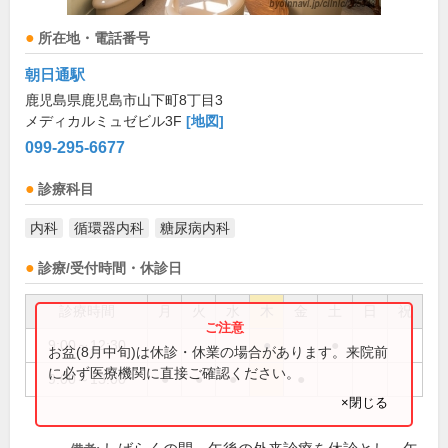
所在地・電話番号
朝日通駅
鹿児島県鹿児島市山下町8丁目3
メディカルミュゼビル3F
[地図]
099-295-6677
診療科目
内科
循環器内科
糖尿病内科
診療/受付時間・休診日
診療時間
月
火
水
木
金
土
日
祝
9:00～12:30
●
●
お盆(8月中旬)は休診・休業の場合があります。来院前
に必ず医療機関に直接ご確認ください。
9:00～13:00
●
●
●
●
×閉じる