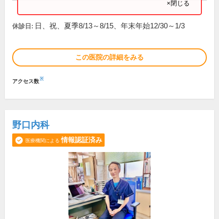
×閉じる
日、祝、夏季8/13～8/15、年末年始12/30～1/3
休診日:
この医院の詳細をみる
※
アクセス数
野口内科
情報認証済み
医療機関による