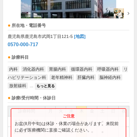
所在地・電話番号
鹿児島県鹿児島市武岡1丁目121-5
[地図]
0570-000-717
診療科目
内科
消化器内科
胃腸内科
循環器内科
呼吸器内科
リ
ハビリテーション科
老年精神科
肝臓内科
脳神経内科
放射線科
...
もっと見る
診療/受付時間・休診日
診療時間
月
火
水
木
金
土
日
祝
8:30～12:30
●
●
●
●
●
●
お盆(8月中旬)は休診・休業の場合があります。来院前
に必ず医療機関に直接ご確認ください。
14:30～17:30
●
●
●
●
●
●