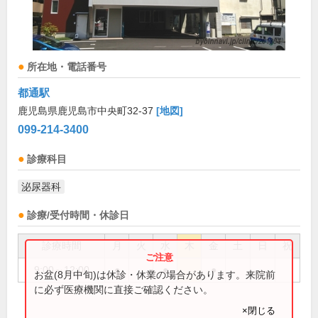
所在地・電話番号
都通駅
鹿児島県鹿児島市中央町32-37
[地図]
099-214-3400
診療科目
泌尿器科
診療/受付時間・休診日
診療時間
月
火
水
木
金
土
日
祝
9:00～12:00
●
●
●
お盆(8月中旬)は休診・休業の場合があります。来院前
に必ず医療機関に直接ご確認ください。
×閉じる