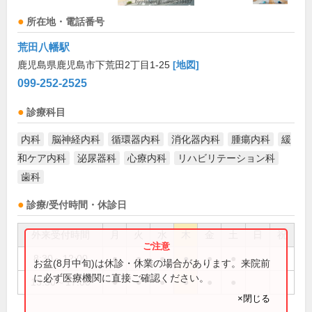
所在地・電話番号
荒田八幡駅
鹿児島県鹿児島市下荒田2丁目1-25
[地図]
099-252-2525
診療科目
内科
脳神経内科
循環器内科
消化器内科
腫瘍内科
緩
和ケア内科
泌尿器科
心療内科
リハビリテーション科
歯科
診療/受付時間・休診日
外来受付時間
月
火
水
木
金
土
日
祝
8:30～12:00
●
●
●
●
●
●
お盆(8月中旬)は休診・休業の場合があります。来院前
に必ず医療機関に直接ご確認ください。
13:30～17:00
●
●
●
●
●
●
×閉じる