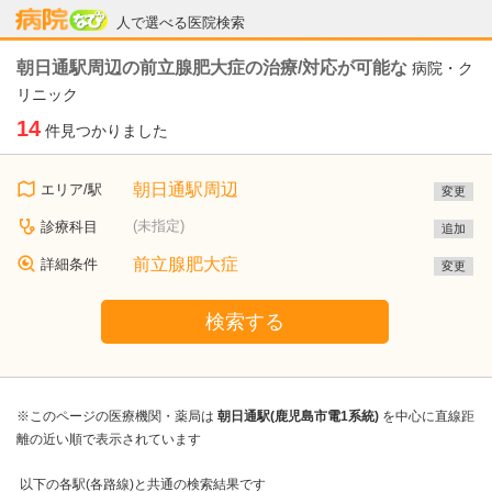
病院なび
人で選べる医院検索
朝日通駅周辺の前立腺肥大症の治療/対応が可能な
病院・ク
リニック
14
件見つかりました
朝日通駅周辺
エリア/駅
変更
(未指定)
診療科目
追加
前立腺肥大症
詳細条件
変更
検索する
※このページの医療機関・薬局は
朝日通駅(鹿児島市電1系統)
を中心に直線距
離の近い順で表示されています
以下の各駅(各路線)と共通の検索結果です