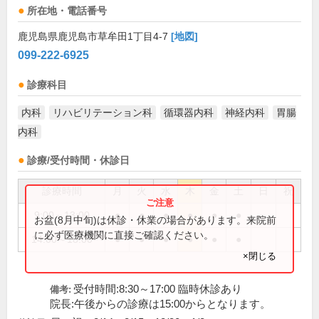
所在地・電話番号
鹿児島県鹿児島市草牟田1丁目4-7
[地図]
099-222-6925
診療科目
内科
リハビリテーション科
循環器内科
神経内科
胃腸
内科
診療/受付時間・休診日
診療時間
月
火
水
木
金
土
日
祝
9:00～13:00
●
●
●
●
●
●
お盆(8月中旬)は休診・休業の場合があります。来院前
に必ず医療機関に直接ご確認ください。
14:00～18:00
●
●
●
●
●
●
×閉じる
受付時間:8:30～17:00 臨時休診あり
備考:
院長:午後からの診療は15:00からとなります。