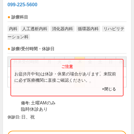
099-225-5600
診療科目
内科
人工透析内科
消化器内科
循環器内科
リハビリテ
ーション科
診療/受付時間・休診日
外来受付時間
月
火
水
木
金
土
日
祝
8:30～13:00
●
●
●
●
●
●
お盆(8月中旬)は休診・休業の場合があります。来院前
に必ず医療機関に直接ご確認ください。
14:00～18:00
●
●
●
●
●
×閉じる
土曜AMのみ
備考:
臨時休診あり
日、祝
休診日: