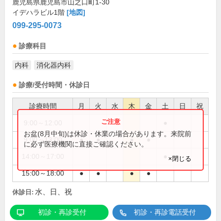
鹿児島県鹿児島市山之口町1-30
イデハラビル1階
[地図]
099-295-0073
診療科目
内科
消化器内科
診療/受付時間・休診日
診療時間
月
火
水
木
金
土
日
祝
9:00～12:00
●
お盆(8月中旬)は休診・休業の場合があります。来院前
9:00～13:00
●
●
●
●
に必ず医療機関に直接ご確認ください。
14:00～17:00
●
×閉じる
15:00～18:00
●
●
●
●
水、日、祝
休診日:
初診・再診受付
初診・再診電話受付