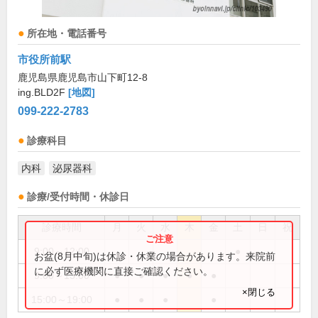
所在地・電話番号
市役所前駅
鹿児島県鹿児島市山下町12-8
ing.BLD2F
[地図]
099-222-2783
診療科目
内科
泌尿器科
診療/受付時間・休診日
診療時間
月
火
水
木
金
土
日
祝
9:00～12:00
●
お盆(8月中旬)は休診・休業の場合があります。来院前
に必ず医療機関に直接ご確認ください。
9:00～13:00
●
●
●
●
●
×閉じる
15:00～19:00
●
●
●
●