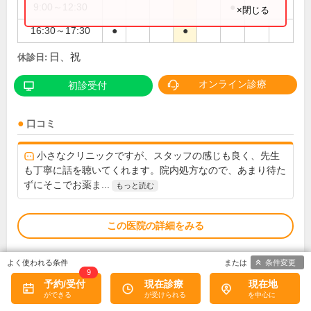
9:00～12:30
●
×閉じる
16:30～17:30
●
●
日、祝
休診日:
オンライン診療
初診受付
口コミ
小さなクリニックですが、スタッフの感じも良く、先生
も丁寧に話を聴いてくれます。院内処方なので、あまり待た
ずにそこでお薬ま...
もっと読む
この医院の詳細をみる
※
アクセス数
条件変更
9
予約/受付
現在診療
現在地