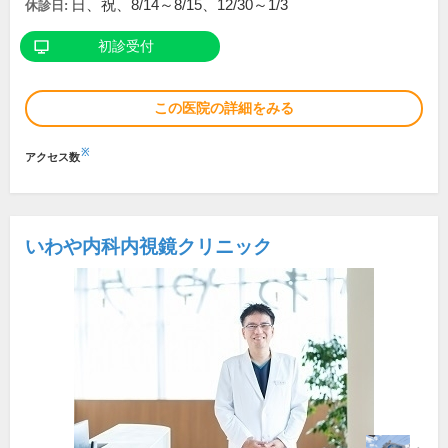
日、祝、8/14～8/15、12/30～1/3
休診日:
初診受付
この医院の詳細をみる
※
アクセス数
いわや内科内視鏡クリニック