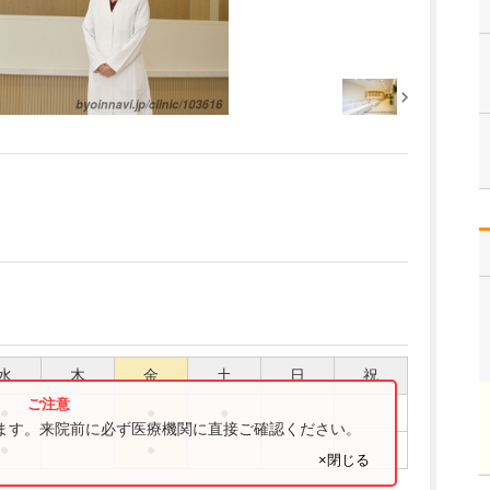
水
木
金
土
日
祝
●
●
●
ります。来院前に必ず医療機関に直接ご確認ください。
●
●
×閉じる