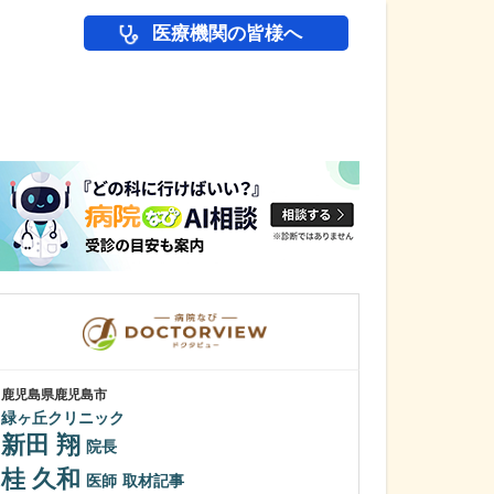
医療機関の皆様へ
医師(ドクター)の
鹿児島県鹿児島市
鹿児島県鹿児島市
緑ヶ丘クリニック
植村病院
新田 翔
川名 英世
院長
桂 久和
貴院は地域の「
医師
取材記事