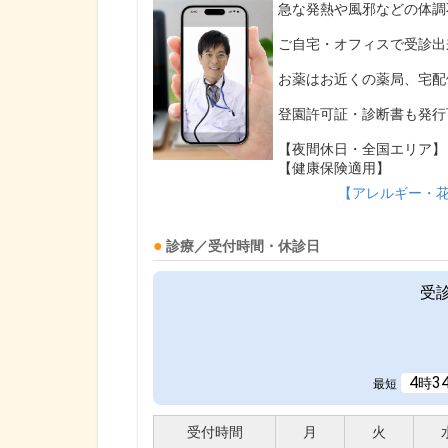
急な発熱や風邪などの体調
ご自宅・オフィスで受診出
お薬はお近くの薬局、宅配
登園許可証・診断書も発行
【夜間休日・全国エリア】
【健康保険適用】
【アレルギー・
診療／受付時間・休診日
受
4
3
時
最短
受付時間
月
火