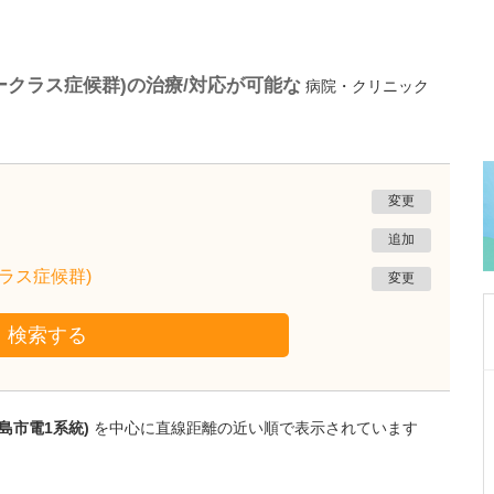
ークラス症候群)の治療/対応が可能な
病院・クリニック
変更
追加
ラス症候群)
変更
検索する
鹿児島県鹿児島市
あいろ歯科医院
島市電1系統)
を中心に直線距離の近い順で表示されています
小濱 文色
院長
取材記事
歯科医師を志したきっかけを教えてください。