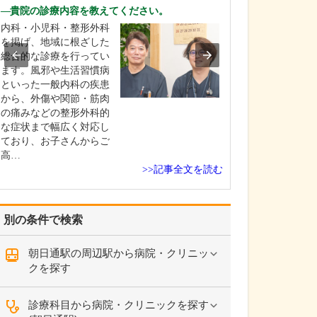
ですね。
貴院の診療内容を教えてください。
「どんな病気や
内科・小児科・整形外科
まずに年中無休
を掲げ、地域に根ざした
という初代理事
総合的な診療を行ってい
シーを受け継ぎ
ます。風邪や生活習慣病
手が動かなくな
といった一般内科の疾患
「頬が腫れて痛
から、外傷や関節・筋肉
った当院では専
の痛みなどの整形外科的
者さんも応急的
な症状まで幅広く対応し
し、速やかに近
ており、お子さんからご
医をご…
高…
>>記事全文を読む
別の条件で検索
朝日通駅の周辺駅から病院・クリニッ
クを探す
診療科目から病院・クリニックを探す