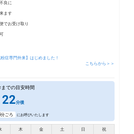
不良に
来ます
便でお受け取り
可
花粉症専門外来】はじめました！
こちらから＞＞
診までの目安時間
22
分後
4
分ごろ
にお呼びいたします
水
木
金
土
日
祝