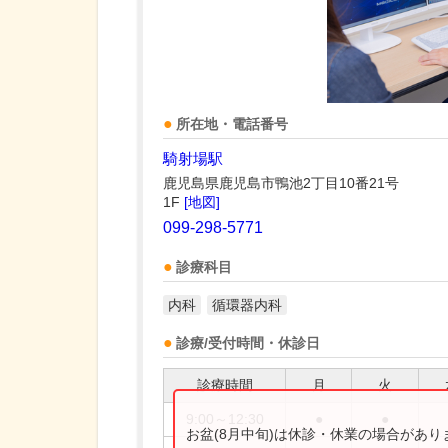
所在地・電話番号
騎射場駅
鹿児島県鹿児島市鴨池2丁目10番21号
1F
[地図]
099-298-5771
診療科目
内科
循環器内科
診療/受付時間・休診日
診療時間
月
火
9:00～12:30
●
●
お盆(8月中旬)は休診・休業の場合があ