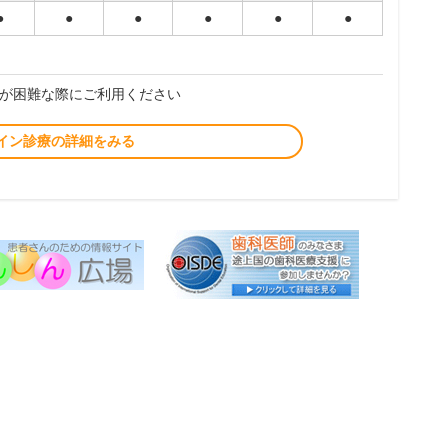
●
●
●
●
●
●
が困難な際にご利用ください
イン診療の詳細をみる