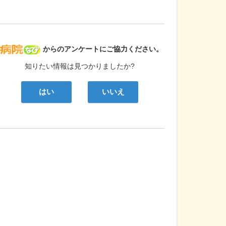
病院なび
からのアンケートにご協力ください。
知りたい情報は見つかりましたか?
はい
いいえ