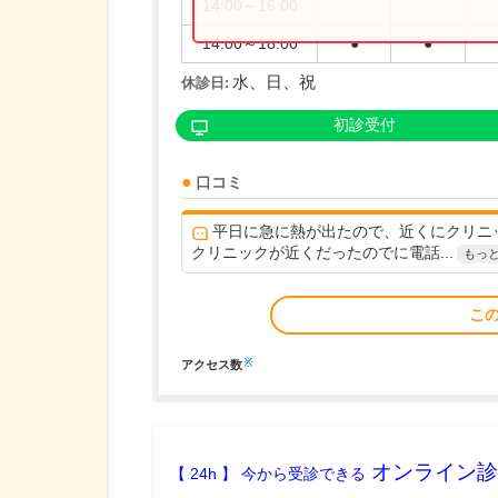
14:00～16:00
14:00～18:00
●
●
水、日、祝
休診日:
初診受付
口コミ
平日に急に熱が出たので、近くにクリニ
クリニックが近くだったのでに電話...
もっ
こ
※
アクセス数
オンライン診
【 24h 】 今から受診できる