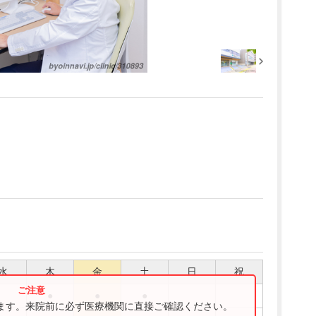
水
木
金
土
日
祝
●
●
●
ります。来院前に必ず医療機関に直接ご確認ください。