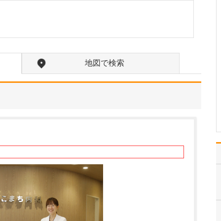
中学生のときに出会った
女性の歯科医師に憧れた
ことです。幼い頃は「歯
科医師は男性がする仕
事」というイメージをも
っていたのですが、その
地図で検索
先生の治療を受けたこと
で認識が変わりました。
子どもにとって歯科医院
は敬…
>>記事全文を読む