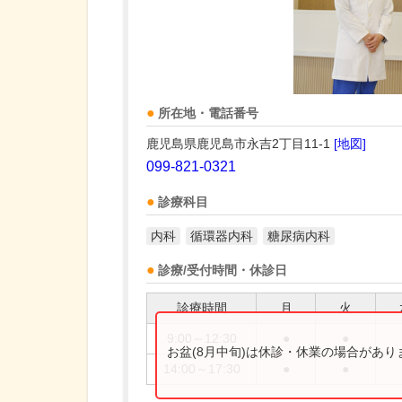
所在地・電話番号
鹿児島県鹿児島市永吉2丁目11-1
[地図]
099-821-0321
診療科目
内科
循環器内科
糖尿病内科
診療/受付時間・休診日
診療時間
月
火
9:00～12:30
●
●
お盆(8月中旬)は休診・休業の場合があ
14:00～17:30
●
●