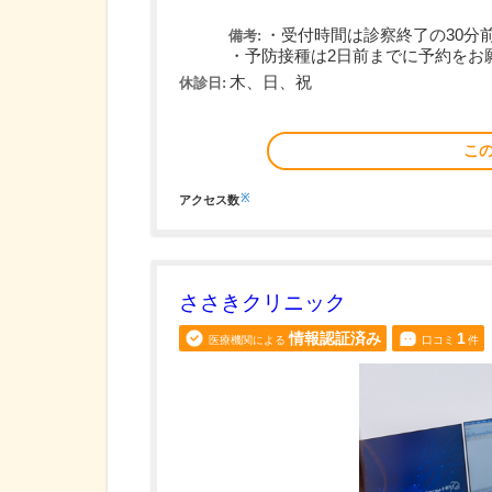
・受付時間は診察終了の30分
備考:
・予防接種は2日前までに予約をお
木、日、祝
休診日:
こ
※
アクセス数
ささきクリニック
情報認証済み
1
医療機関による
口コミ
件