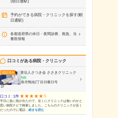
(朝日通駅)
予約ができる病院・クリニックを探す(朝
日通駅)
各都道府県の休日・夜間診療、救急、当
番医情報
口コミがある病院・クリニック
医療法人さつき会
ささきクリニック
認証済み
内科, 循環器内科
鹿児島県鹿児島市鴨池2丁目10番21号
1F
5
口コミ: 1件
平日に急に熱が出たので、近くにクリニックは無いのかと
思い病院ナビで検索しました。こちらのクリニックが近く
だったのでに電話...
続きを読む