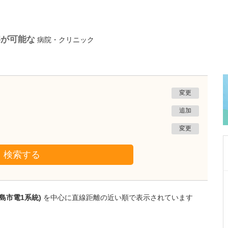
察が可能な
病院・クリニック
変更
追加
変更
検索する
岡山県新見市
太田病院
島市電1系統)
を中心に直線距離の近い順で表示されています
太田 徹
院長
田邉 綾
医師
取材記事