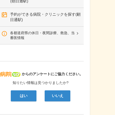
(朝日通駅)
予約ができる病院・クリニックを探す(朝
日通駅)
各都道府県の休日・夜間診療、救急、当
番医情報
病院なび
からのアンケートにご協力ください。
知りたい情報は見つかりましたか?
はい
いいえ