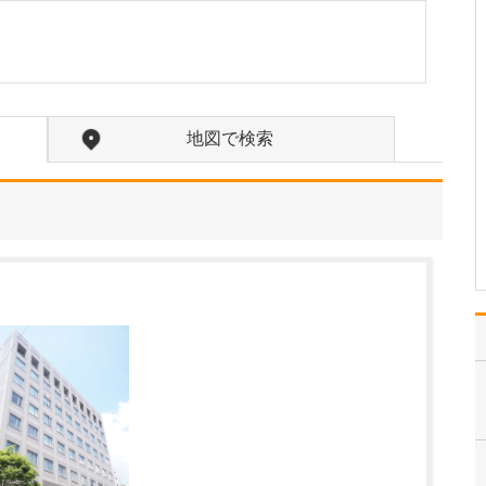
現在、どのような患者さんが来院されています
か?
当院は、内科、糖尿病内
科、循環器内科、呼吸器
内科、血液内科、消化器
内科を掲げ、幅広い疾患
地図で検索
に対応しています。患者
さんは糖尿病、高血圧な
どの生活習慣病で受診さ
れるご高齢の方が中心で
すが、ご家族皆さんで通
っ…
>>記事全文を読む