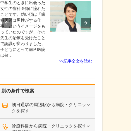
ですね。
中学生のときに出会った
「どんな病気や
女性の歯科医師に憧れた
まずに年中無休
ことです。幼い頃は「歯
という初代理事
科医師は男性がする仕
シーを受け継ぎ
事」というイメージをも
手が動かなくな
っていたのですが、その
「頬が腫れて痛
先生の治療を受けたこと
った当院では専
で認識が変わりました。
者さんも応急的
子どもにとって歯科医院
し、速やかに近
は敬…
>>記事全文を読む
医をご…
別の条件で検索
朝日通駅の周辺駅から病院・クリニッ
クを探す
診療科目から病院・クリニックを探す