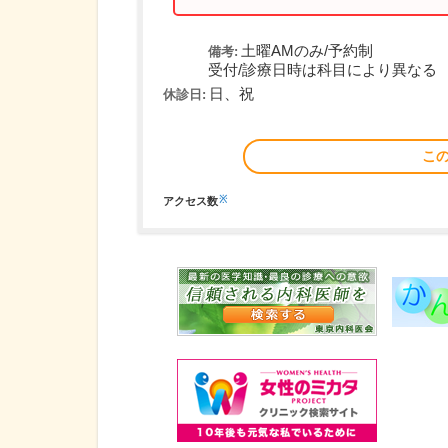
土曜AMのみ/予約制
備考:
受付/診療日時は科目により異なる
日、祝
休診日:
こ
※
アクセス数