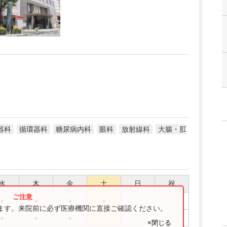
器科
循環器科
糖尿病内科
眼科
放射線科
大腸・肛
水
木
金
土
日
祝
●
●
●
●
ります。来院前に必ず医療機関に直接ご確認ください。
●
●
●
×閉じる