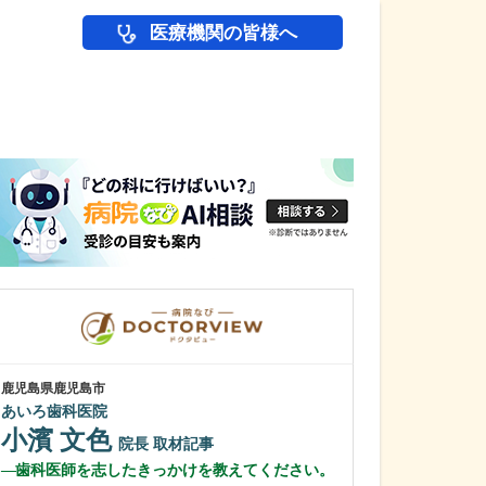
医療機関の皆様へ
医師(ドクター)の
鹿児島県鹿児島市
鹿児島県鹿児島市
あいろ歯科医院
植村病院
小濱 文色
川名 英世
院長
取材記事
歯科医師を志したきっかけを教えてください。
貴院は地域の「