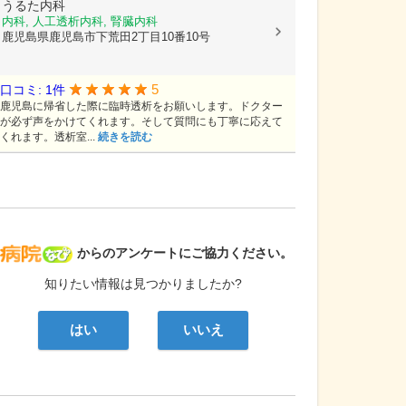
うるた内科
内科, 人工透析内科, 腎臓内科
鹿児島県鹿児島市下荒田2丁目10番10号
5
口コミ: 1件
鹿児島に帰省した際に臨時透析をお願いします。ドクター
が必ず声をかけてくれます。そして質問にも丁寧に応えて
くれます。透析室...
続きを読む
病院なび
からのアンケートにご協力ください。
知りたい情報は見つかりましたか?
はい
いいえ