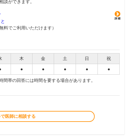
相談ができます。
グ
こと
無料でご利用いただけます）
水
木
金
土
日
祝
●
●
●
●
●
●
夜時間帯の回答には時間を要する場合があります。
料で医師に相談する