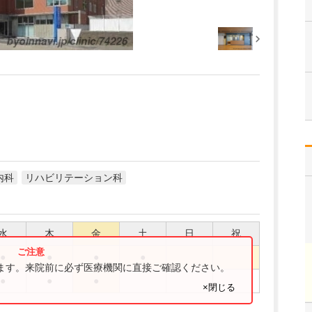
内科
リハビリテーション科
水
木
金
土
日
祝
●
●
●
●
ります。来院前に必ず医療機関に直接ご確認ください。
●
●
●
×閉じる