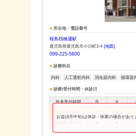
所在地・電話番号
桜島桟橋通駅
鹿児島県鹿児島市小川町3-4
[地図]
099-225-5600
診療科目
内科
人工透析内科
消化器内科
循環器
診療/受付時間・休診日
外来受付時間
月
火
8:30～13:00
●
●
お盆(8月中旬)は休診・休業の場合があ
14:00～18:00
●
●