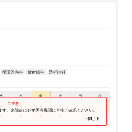
循環器内科
放射線科
透析内科
水
木
金
土
日
祝
●
●
●
●
ります。来院前に必ず医療機関に直接ご確認ください。
●
●
●
●
×閉じる