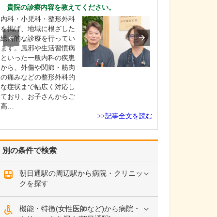
ですね。
貴院の診療内容を教えてください。
「どんな病気や
内科・小児科・整形外科
まずに年中無休
を掲げ、地域に根ざした
という初代理事
総合的な診療を行ってい
シーを受け継ぎ
ます。風邪や生活習慣病
手が動かなくな
といった一般内科の疾患
「頬が腫れて痛
から、外傷や関節・筋肉
った当院では専
の痛みなどの整形外科的
者さんも応急的
な症状まで幅広く対応し
し、速やかに近
ており、お子さんからご
医をご…
高…
>>記事全文を読む
別の条件で検索
朝日通駅の周辺駅から病院・クリニッ
クを探す
機能・特徴(女性医師など)から病院・