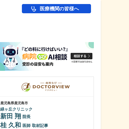
医療機関の皆様へ
医師(ドクター)の
鹿児島県鹿児島市
鹿児島県鹿児島市
緑ヶ丘クリニック
植村病院
新田 翔
川名 英世
院長
桂 久和
貴院は地域の「
医師
取材記事