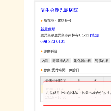
済生会鹿児島病院
所在地・電話番号
新屋敷駅
鹿児島県鹿児島市南林寺町1-11
[地図]
099-223-0101
診療科目
内科
呼吸器内科
消化器内科
腎臓内科
診療/受付時間・休診日
外来受付時間
月
火
8:30～11:45
●
●
お盆(8月中旬)は休診・休業の場合があ
13:15～16:50
●
●