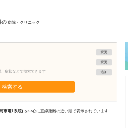
科の
病院・クリニック
変更
変更
門、症状などで検索できます
追加
検索する
東京都新宿区
Smile中井小児科・アレルギー科
島市電1系統)
を中心に直線距離の近い順で表示されています
一城 千都絵
院長
取材記事
先生が日々の診療で心がけていることを教えて