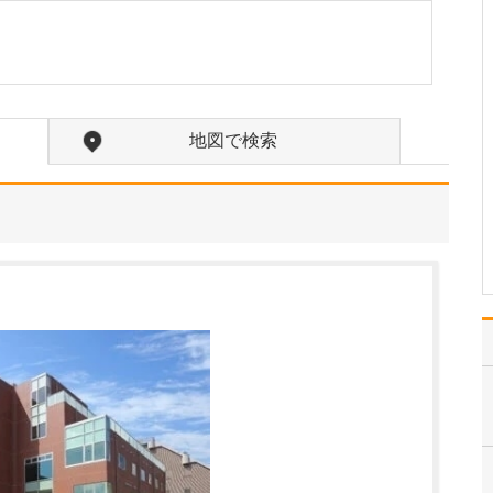
ください。
一人ひとりのお子さんに
合わせた“オーダーメイド
の診療”を大切にしていま
す。例えば、同じ咳や鼻
水でも、体質やアレルギ
地図で検索
ーの有無によって適した
治療は異なります。その
ため、生活習慣や既往歴
をお伺いするほかに、…
>>記事全文を読む