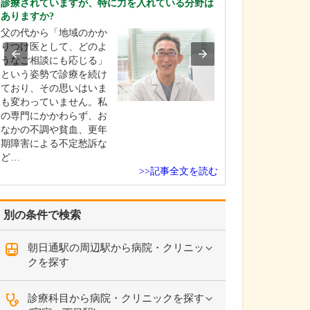
診療されていますが、特に力を入れている分野は
貴院の診療内容
ありますか?
内科・小児科・
父の代から「地域のかか
を掲げ、地域に
りつけ医として、どのよ
総合的な診療を
うなご相談にも応じる」
ます。風邪や生
という姿勢で診療を続け
といった一般内
ており、その思いはいま
から、外傷や関
も変わっていません。私
の痛みなどの整
の専門にかかわらず、お
な症状まで幅広
なかの不調や貧血、更年
ており、お子さ
期障害による不定愁訴な
高…
ど…
>>記事全文を読む
別の条件で検索
朝日通駅の周辺駅から病院・クリニッ
クを探す
診療科目から病院・クリニックを探す