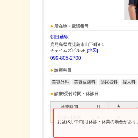
所在地・電話番号
朝日通駅
鹿児島県鹿児島市山下町9-1
チャイムズビル6F
[地図]
099-805-2700
診療科目
美容外科
美容皮膚科
泌尿器科
婦人科
診療/受付時間・休診日
診療時間
月
火
9:30～18:00
●
●
お盆(8月中旬)は休診・休業の場合があ