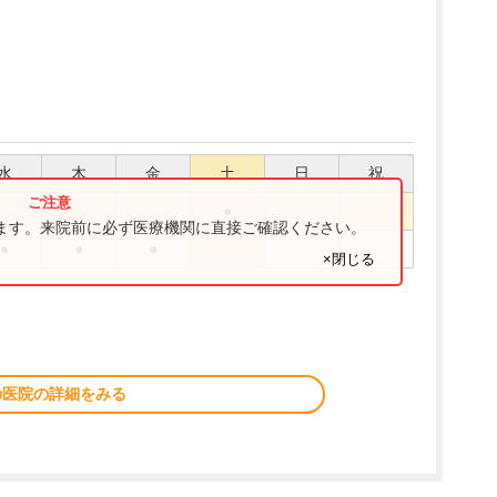
水
木
金
土
日
祝
●
ります。来院前に必ず医療機関に直接ご確認ください。
●
●
●
×閉じる
の医院の詳細をみる