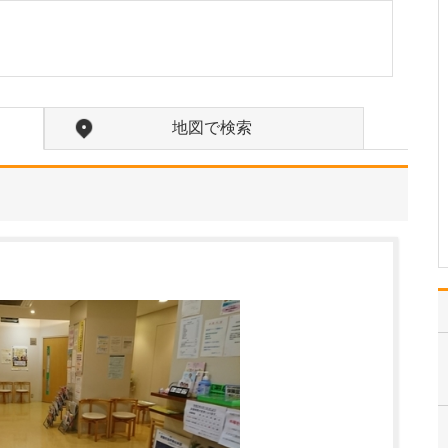
私の専門である胃と大腸
の内視鏡検査です。内視
鏡検査は、まだまだ「痛
そう」「苦しそう」とい
うイメージがあって検査
をためらっていたり、過
地図で検索
去に受けてつらい思いを
されたという方もいらっ
しゃいます。当院では患
者…
>>記事全文を読む