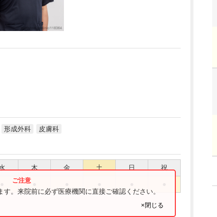
形成外科
皮膚科
水
木
金
土
日
祝
●
●
●
●
●
●
ります。来院前に必ず医療機関に直接ご確認ください。
×閉じる