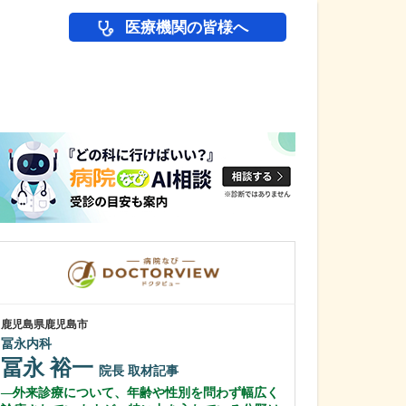
医療機関の皆様へ
医師(ドクター)の
鹿児島県鹿児島市
鹿児島県鹿児島市
冨永内科
緑ヶ丘クリニッ
新田 翔
冨永 裕一
院長
院長
取材記事
桂 久和
外来診療について、年齢や性別を問わず幅広く
医師