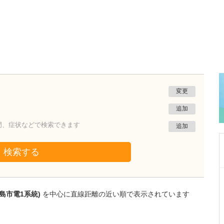
変更
追加
門、症状などで検索できます
追加
検索する
佐賀県佐賀市
力武クリニック
島市電1系統)
を中心に直線距離の近い順で表示されています
力武 祐一郎
院長
取材記事
力武先生が力を入れている診療はありますか?