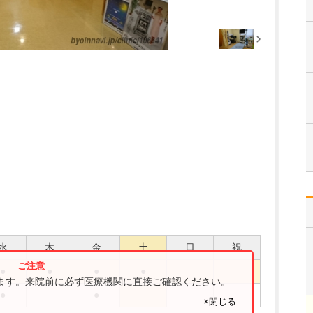
水
木
金
土
日
祝
●
●
●
●
ります。来院前に必ず医療機関に直接ご確認ください。
●
●
×閉じる