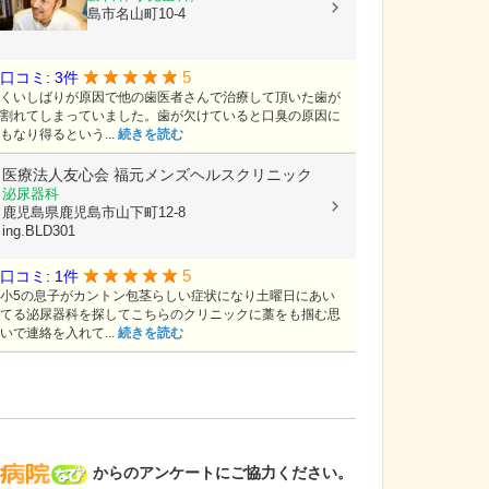
鹿児島県鹿児島市名山町10-4
5
口コミ: 3件
くいしばりが原因で他の歯医者さんで治療して頂いた歯が
割れてしまっていました。歯が欠けていると口臭の原因に
もなり得るという...
続きを読む
医療法人友心会
福元メンズヘルスクリニック
泌尿器科
鹿児島県鹿児島市山下町12-8
ing.BLD301
5
口コミ: 1件
小5の息子がカントン包茎らしい症状になり土曜日にあい
てる泌尿器科を探してこちらのクリニックに藁をも掴む思
いで連絡を入れて...
続きを読む
病院なび
からのアンケートにご協力ください。