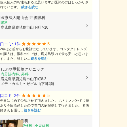
個人個人の相性もあると思いますが医師の方はしっかりさ
れています。
続きを読む
医療法人陽山会
井後眼科
眼科
鹿児島県鹿児島市山下町7-10
5
口コミ: 1件
2年ほど前からお世話になっています。コンタクトレンズ
の購入は、眼科の中では、鹿児島県内で最も安いと思いま
す。また、詳しい...
続きを読む
しぶや甲状腺クリニック
内分泌内科, 外科
鹿児島県鹿児島市山下町8-3
メディカルミュゼビル山下町4階
5
口コミ: 2件
先日はじめて受診させて頂きました。 もともとバセドウ病
あり今回流産したので専門の病院探して行きました。 看護
師さんも優し...
続きを読む
ながい正彦歯科
歯科, 歯科口腔外科, 小児歯科, ...