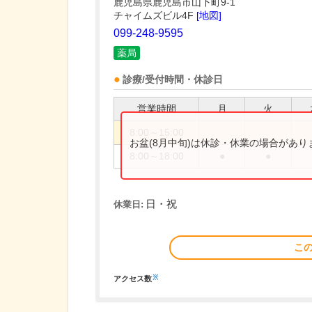
鹿児島県鹿児島市山下町9-1
チャイムズビル4F
[地図]
099-248-9595
薬局
診療/受付時間・休診日
営業時間
月
火
8:00～15:00
お盆(8月中旬)は休診・休業の場合があ
8:00～18:00
●
●
日・祝
休業日:
こ
※
アクセス数