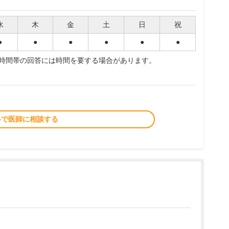
水
木
金
土
日
祝
●
●
●
●
●
●
夜時間帯の回答には時間を要する場合があります。
料で医師に相談する