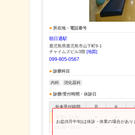
所在地・電話番号
朝日通駅
鹿児島県鹿児島市山下町9-1
チャイムズビル3階
[地図]
099-805-0567
診療科目
内科
消化器科
診療/受付時間・休診日
外来受付時間
月
火
8:30～13:00
●
●
お盆(8月中旬)は休診・休業の場合があ
15:00～18:00
●
●