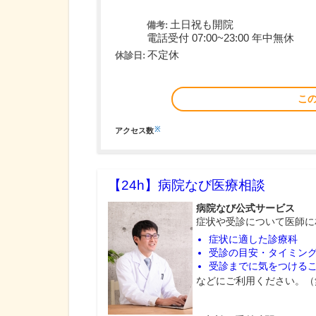
土日祝も開院
備考:
電話受付 07:00~23:00 年中無休
不定休
休診日:
こ
※
アクセス数
【24h】
病院なび医療相談
病院なび公式サービス
症状や受診について医師に
症状に適した診療科
受診の目安・タイミン
受診までに気をつける
などにご利用ください。（