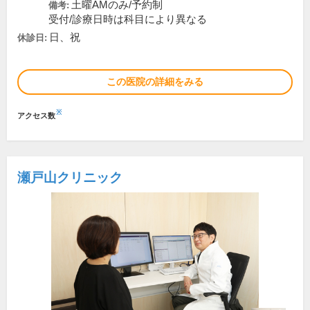
土曜AMのみ/予約制
備考:
受付/診療日時は科目により異なる
日、祝
休診日:
この医院の詳細をみる
※
アクセス数
瀬戸山クリニック