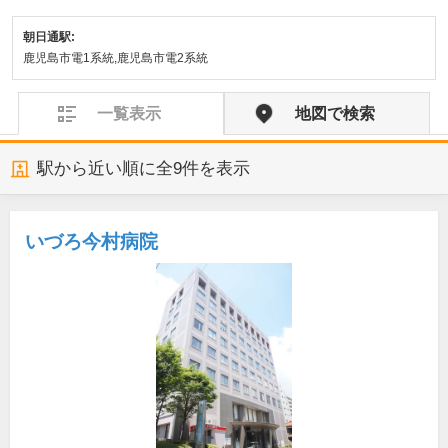
朝日通駅:
鹿児島市電1系統,鹿児島市電2系統
一覧表示
地図で検索
駅から近い順に全
9
件を表示
いづろ今村病院