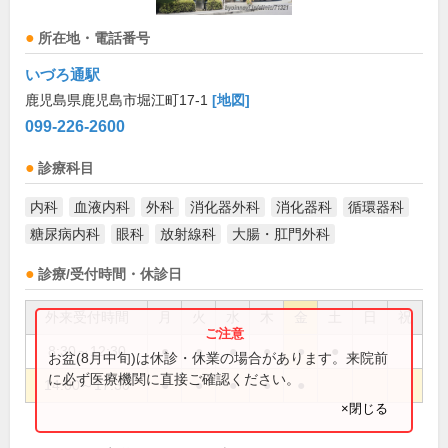
所在地・電話番号
いづろ通駅
鹿児島県鹿児島市堀江町17-1
[地図]
099-226-2600
診療科目
内科
血液内科
外科
消化器外科
消化器科
循環器科
糖尿病内科
眼科
放射線科
大腸・肛門外科
診療/受付時間・休診日
外来受付時間
月
火
水
木
金
土
日
祝
8:30～12:30
●
●
●
●
●
●
お盆(8月中旬)は休診・休業の場合があります。来院前
に必ず医療機関に直接ご確認ください。
14:00～17:30
●
●
●
●
●
×閉じる