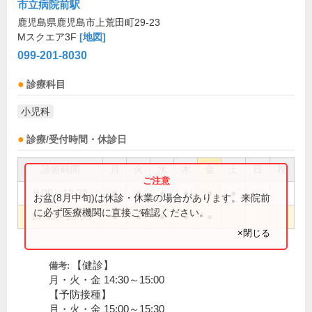
市立病院前駅
鹿児島県鹿児島市上荒田町29-23
Mスクエア3F
[地図]
099-201-8030
診療科目
小児科
診療/受付時間・休診日
診療時間
月
火
水
木
金
土
日
祝
9:00～12:30
●
●
●
●
●
●
お盆(8月中旬)は休診・休業の場合があります。来院前
に必ず医療機関に直接ご確認ください。
14:30～18:00
●
●
●
●
●
×閉じる
【健診】
備考:
月・火・金 14:30～15:00
【予防接種】
月・火・金 15:00～15:30