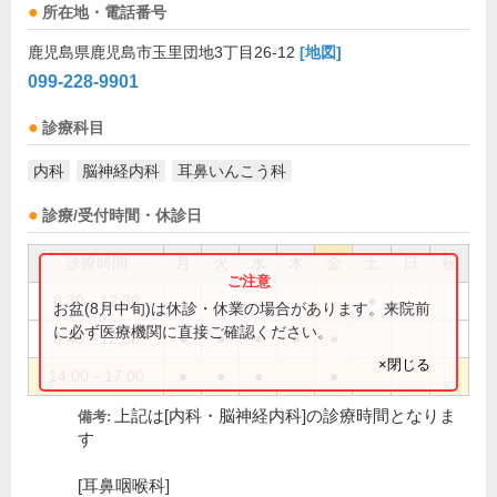
所在地・電話番号
鹿児島県鹿児島市玉里団地3丁目26-12
[地図]
099-228-9901
診療科目
内科
脳神経内科
耳鼻いんこう科
診療/受付時間・休診日
診療時間
月
火
水
木
金
土
日
祝
8:30～12:30
●
お盆(8月中旬)は休診・休業の場合があります。来院前
に必ず医療機関に直接ご確認ください。
8:45～12:30
●
●
●
●
●
×閉じる
14:00～17:00
●
●
●
●
上記は[内科・脳神経内科]の診療時間となりま
備考:
す
[耳鼻咽喉科]