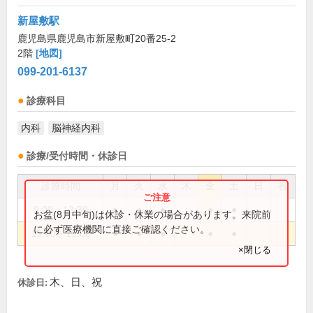
新屋敷駅
鹿児島県鹿児島市新屋敷町20番25-2
2階
[地図]
099-201-6137
診療科目
内科
脳神経内科
診療/受付時間・休診日
診療時間
月
火
水
木
金
土
日
祝
9:00～13:30
●
●
●
●
●
お盆(8月中旬)は休診・休業の場合があります。来院前
に必ず医療機関に直接ご確認ください。
15:00～19:00
●
●
●
●
●
×閉じる
木、日、祝
休診日: