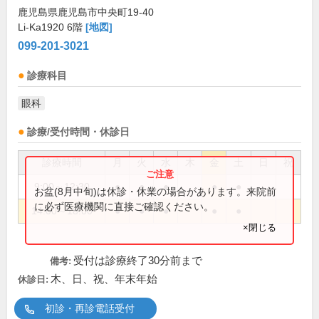
鹿児島県鹿児島市中央町19-40
Li-Ka1920 6階
[地図]
099-201-3021
診療科目
眼科
診療/受付時間・休診日
診療時間
月
火
水
木
金
土
日
祝
9:00～12:30
●
●
●
●
●
お盆(8月中旬)は休診・休業の場合があります。来院前
に必ず医療機関に直接ご確認ください。
14:00～18:00
●
●
●
●
●
×閉じる
受付は診療終了30分前まで
備考:
木、日、祝、年末年始
休診日:
初診・再診電話受付