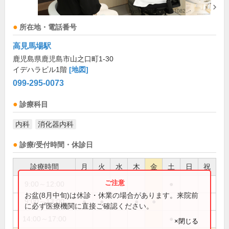
所在地・電話番号
高見馬場駅
鹿児島県鹿児島市山之口町1-30
イデハラビル1階
[地図]
099-295-0073
診療科目
内科
消化器内科
診療/受付時間・休診日
診療時間
月
火
水
木
金
土
日
祝
9:00～12:00
●
お盆(8月中旬)は休診・休業の場合があります。来院前
9:00～13:00
●
●
●
●
に必ず医療機関に直接ご確認ください。
14:00～17:00
●
×閉じる