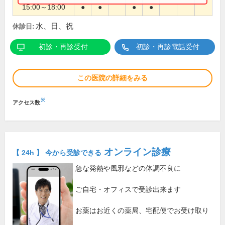
15:00～18:00
●
●
●
●
水、日、祝
休診日:
初診・再診受付
初診・再診電話受付
この医院の詳細をみる
※
アクセス数
オンライン診療
【 24h 】 今から受診できる
急な発熱や風邪などの体調不良に
ご自宅・オフィスで受診出来ます
お薬はお近くの薬局、宅配便でお受け取り