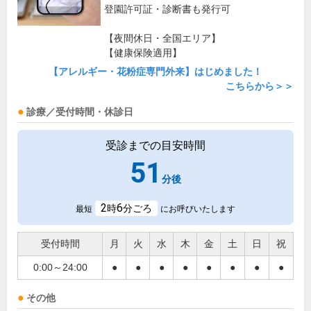
登園許可証・診断書も発行可
【夜間休日・全国エリア】
【健康保険適用】
【アレルギー・花粉症専門外来】はじめました！
こちらから＞＞
診療／受付時間・休診日
受診までの目安時間
51
分後
2
6
時
分ごろ
最短
にお呼びいたします
受付時間
月
火
水
木
金
土
日
祝
0:00～24:00
●
●
●
●
●
●
●
●
その他