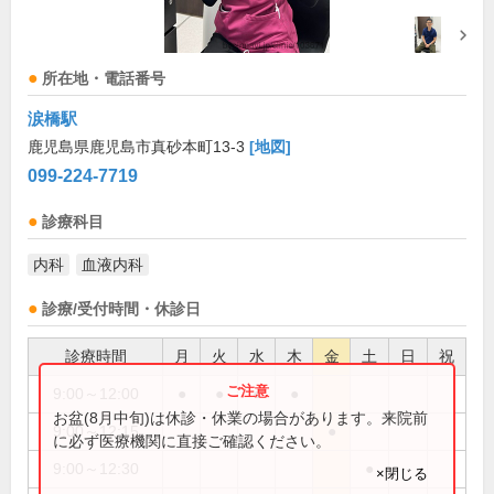
所在地・電話番号
涙橋駅
鹿児島県鹿児島市真砂本町13-3
[地図]
099-224-7719
診療科目
内科
血液内科
診療/受付時間・休診日
診療時間
月
火
水
木
金
土
日
祝
9:00～12:00
●
●
●
●
お盆(8月中旬)は休診・休業の場合があります。来院前
9:00～12:15
●
に必ず医療機関に直接ご確認ください。
9:00～12:30
●
×閉じる