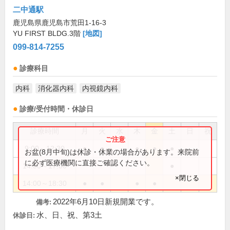
二中通駅
鹿児島県鹿児島市荒田1-16-3
YU FIRST BLDG.3階
[地図]
099-814-7255
診療科目
内科
消化器内科
内視鏡内科
診療/受付時間・休診日
診療時間
月
火
水
木
金
土
日
祝
9:00～12:30
●
●
●
●
●
お盆(8月中旬)は休診・休業の場合があります。来院前
に必ず医療機関に直接ご確認ください。
14:00～17:00
●
×閉じる
14:00～18:30
●
●
●
●
2022年6月10日新規開業です。
備考:
水、日、祝、第3土
休診日: