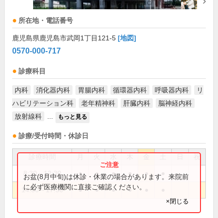
所在地・電話番号
鹿児島県鹿児島市武岡1丁目121-5
[地図]
0570-000-717
診療科目
内科
消化器内科
胃腸内科
循環器内科
呼吸器内科
リ
ハビリテーション科
老年精神科
肝臓内科
脳神経内科
放射線科
...
もっと見る
診療/受付時間・休診日
診療時間
月
火
水
木
金
土
日
祝
8:30～12:30
●
●
●
●
●
●
お盆(8月中旬)は休診・休業の場合があります。来院前
に必ず医療機関に直接ご確認ください。
14:30～17:30
●
●
●
●
●
●
×閉じる