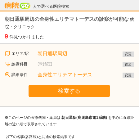
病院なび
人で選べる医院検索
朝日通駅周辺の全身性エリテマトーデスの診察が可能な
病
院・クリニック
9
件見つかりました
朝日通駅周辺
エリア/駅
変更
(未指定)
診療科目
追加
全身性エリテマトーデス
詳細条件
変更
検索する
※このページの医療機関・薬局は
朝日通駅(鹿児島市電1系統)
を中心に直線距
離の近い順で表示されています
以下の各駅(各路線)と共通の検索結果です