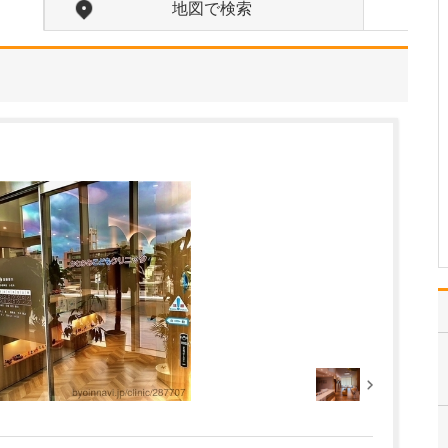
地図で検索
貴院の診療内容を教えてください。
内科・小児科・整形外科
を掲げ、地域に根ざした
総合的な診療を行ってい
ます。風邪や生活習慣病
といった一般内科の疾患
から、外傷や関節・筋肉
の痛みなどの整形外科的
な症状まで幅広く対応し
ており、お子さんからご
高…
>>記事全文を読む