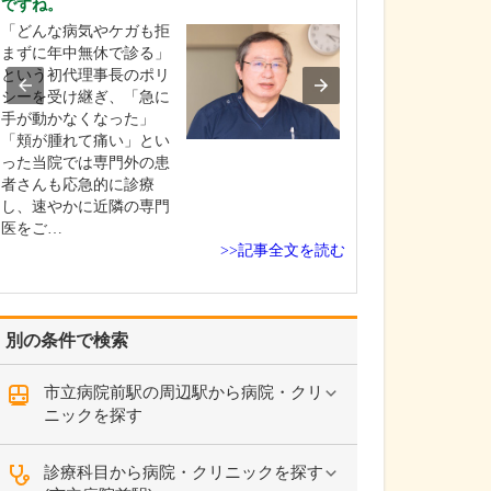
ですね。
中学生のときに
「どんな病気やケガも拒
女性の歯科医師
まずに年中無休で診る」
ことです。幼い
という初代理事長のポリ
科医師は男性が
シーを受け継ぎ、「急に
事」というイメ
手が動かなくなった」
っていたのです
「頬が腫れて痛い」とい
先生の治療を受
った当院では専門外の患
で認識が変わり
者さんも応急的に診療
子どもにとって
し、速やかに近隣の専門
は敬…
医をご…
>>記事全文を読む
別の条件で検索
市立病院前駅の周辺駅から病院・クリ
ニックを探す
診療科目から病院・クリニックを探す