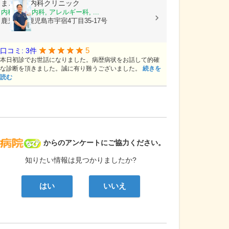
まごころ内科クリニック
内科, 神経内科, アレルギー科, ...
鹿児島県鹿児島市宇宿4丁目35-17号
5
口コミ: 3件
本日初診でお世話になりました。病歴病状をお話して的確
な診断を頂きました。誠に有り難うございました。
続きを
読む
病院なび
からのアンケートにご協力ください。
知りたい情報は見つかりましたか?
はい
いいえ