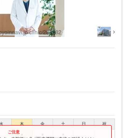
水
木
金
土
日
祝
●
●
●