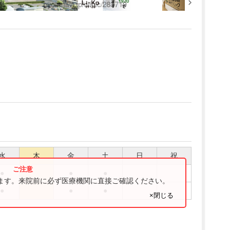
水
木
金
土
日
祝
●
●
●
ります。来院前に必ず医療機関に直接ご確認ください。
●
●
●
×閉じる