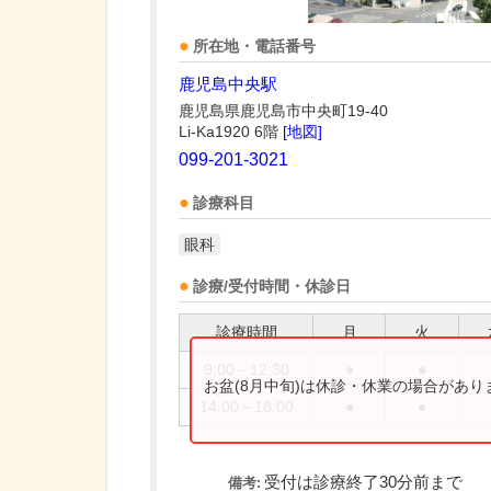
所在地・電話番号
鹿児島中央駅
鹿児島県鹿児島市中央町19-40
Li-Ka1920 6階
[地図]
099-201-3021
診療科目
眼科
診療/受付時間・休診日
診療時間
月
火
9:00～12:30
●
●
お盆(8月中旬)は休診・休業の場合があ
14:00～18:00
●
●
受付は診療終了30分前まで
備考: