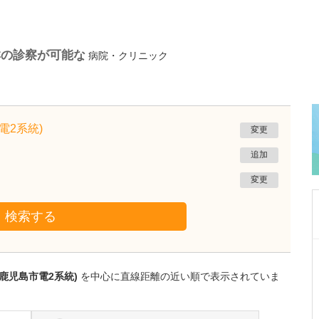
群の診察が可能な
病院・クリニック
電2系統)
変更
追加
変更
検索する
鹿児島県鹿児島市
緑ヶ丘クリニック
鹿児島市電2系統)
を中心に直線距離の近い順で表示されていま
新田 翔
院長
桂 久和
医師
取材記事