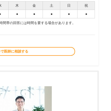
水
木
金
土
日
祝
●
●
●
●
●
●
夜時間帯の回答には時間を要する場合があります。
料で医師に相談する