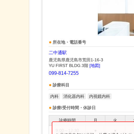
所在地・電話番号
二中通駅
鹿児島県鹿児島市荒田1-16-3
YU FIRST BLDG.3階
[地図]
099-814-7255
診療科目
内科
消化器内科
内視鏡内科
診療/受付時間・休診日
診療時間
月
火
9:00～12:30
●
●