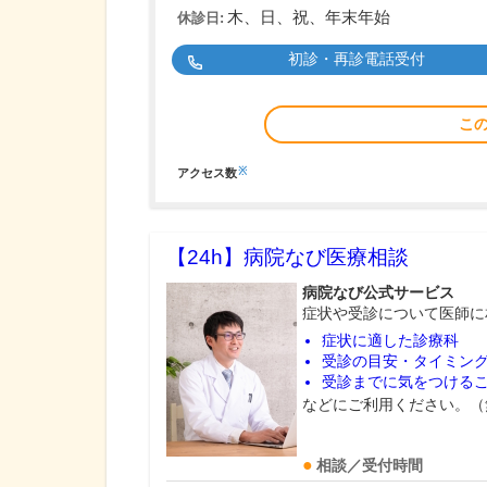
木、日、祝、年末年始
休診日:
初診・再診電話受付
こ
※
アクセス数
【24h】
病院なび医療相談
病院なび公式サービス
症状や受診について医師に
症状に適した診療科
受診の目安・タイミン
受診までに気をつける
などにご利用ください。（
相談／受付時間