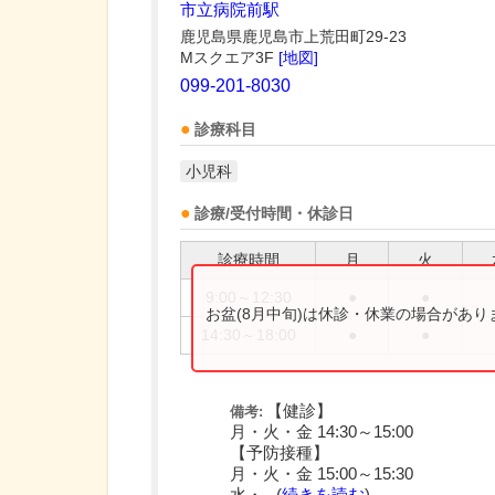
市立病院前駅
鹿児島県鹿児島市上荒田町29-23
Mスクエア3F
[地図]
099-201-8030
診療科目
小児科
診療/受付時間・休診日
診療時間
月
火
9:00～12:30
●
●
お盆(8月中旬)は休診・休業の場合があ
14:30～18:00
●
●
【健診】
備考:
月・火・金 14:30～15:00
【予防接種】
月・火・金 15:00～15:30