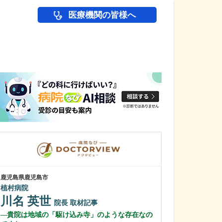
医療機関の皆様へ
医師(ドクター)の
鹿児島県鹿児島市
鹿児島県鹿児島市
植村病院
あいろ歯科医院
川名 英世
小濱 文色
院長
取材記事
貴院は地域の「駆け込み寺」のような存在なの
歯科医師を志し