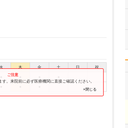
水
木
金
土
日
祝
●
●
●
●
ります。来院前に必ず医療機関に直接ご確認ください。
●
●
●
×閉じる