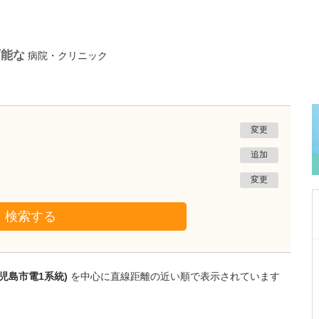
可能な
病院・クリニック
変更
追加
変更
検索する
鹿児島県鹿児島市
植村病院
児島市電1系統)
を中心に直線距離の近い順で表示されています
川名 英世
院長
取材記事
貴院は地域の「駆け込み寺」のような存在なの