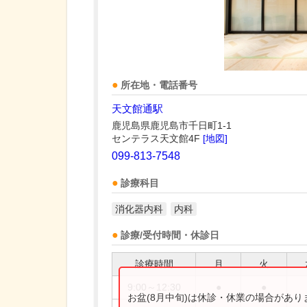
所在地・電話番号
天文館通駅
鹿児島県鹿児島市千日町1-1
センテラス天文館4F
[地図]
099-813-7548
診療科目
消化器内科
内科
診療/受付時間・休診日
診療時間
月
火
9:00～12:30
●
●
お盆(8月中旬)は休診・休業の場合があ