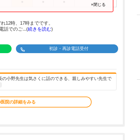
●
●
●
×閉じる
れ12時、17時までです。
話でのご...(
続きを読む
)
初診・再診電話受付
院長の小野先生は気さくに話のできる、親しみやすい先生で
の医院の詳細をみる