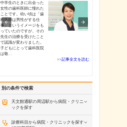
中学生のときに出会った
貴院の診療内容
女性の歯科医師に憧れた
内科・小児科・
ことです。幼い頃は「歯
を掲げ、地域に
科医師は男性がする仕
総合的な診療を
事」というイメージをも
ます。風邪や生
っていたのですが、その
といった一般内
先生の治療を受けたこと
から、外傷や関
で認識が変わりました。
の痛みなどの整
子どもにとって歯科医院
な症状まで幅広
は敬…
ており、お子さ
>>記事全文を読む
高…
別の条件で検索
天文館通駅の周辺駅から病院・クリニ
ックを探す
診療科目から病院・クリニックを探す