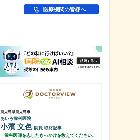
医療機関の皆様へ
医師(ドクター)の
鹿児島県鹿児島市
鹿児島県鹿児島市
あいろ歯科医院
緑ヶ丘クリニッ
新田 翔
小濱 文色
院長
院長
取材記事
桂 久和
歯科医師を志したきっかけを教えてください。
医師