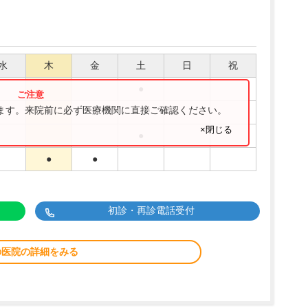
水
木
金
土
日
祝
●
ります。来院前に必ず医療機関に直接ご確認ください。
●
●
×閉じる
●
●
●
初診・再診電話受付
の医院の詳細をみる