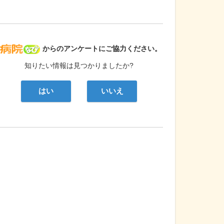
病院なび
からのアンケートにご協力ください。
知りたい情報は見つかりましたか?
はい
いいえ