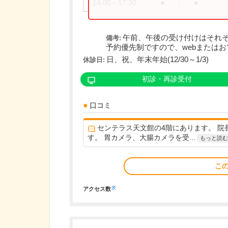
14:00～17:30
●
●
午前、午後の受け付けはそれぞ
備考:
予約優先制ですので、webまたはお電
日、祝、年末年始(12/30～1/3)
休診日:
初診・再診受付
口コミ
センテラス天文館の4階にあります。 
す。 胃カメラ、大腸カメラを受...
もっと読む
こ
※
アクセス数