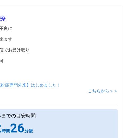
療
不良に
来ます
便でお受け取り
可
花粉症専門外来】はじめました！
こちらから＞＞
診までの目安時間
2
26
時間
分後