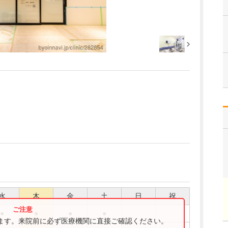
水
木
金
土
日
祝
●
●
●
●
ります。来院前に必ず医療機関に直接ご確認ください。