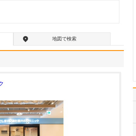
ですね。
「どんな病気やケガも拒
まずに年中無休で診る」
という初代理事長のポリ
シーを受け継ぎ、「急に
手が動かなくなった」
地図で検索
「頬が腫れて痛い」とい
った当院では専門外の患
者さんも応急的に診療
し、速やかに近隣の専門
医をご…
>>記事全文を読む
ク