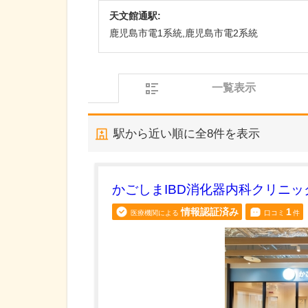
天文館通駅:
鹿児島市電1系統,鹿児島市電2系統
一覧表示
駅から近い順に全
8
件を表示
かごしまIBD消化器内科クリニッ
情報認証済み
1
医療機関による
口コミ
件