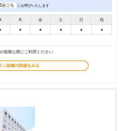
5
分ごろ
にお呼びいたします
水
木
金
土
日
祝
●
●
●
●
●
●
が困難な際にご利用ください
イン診療の詳細をみる