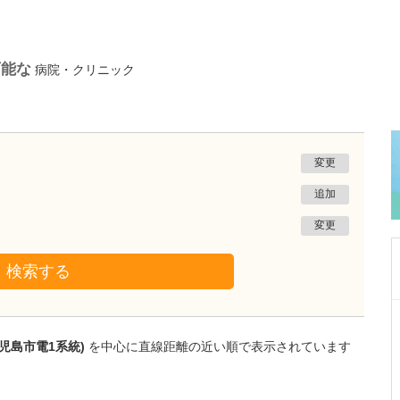
可能な
病院・クリニック
変更
追加
変更
検索する
鹿児島県鹿児島市
植村病院
児島市電1系統)
を中心に直線距離の近い順で表示されています
川名 英世
院長
取材記事
貴院は地域の「駆け込み寺」のような存在なの