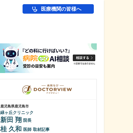
医療機関の皆様へ
医師(ドクター)の
鹿児島県鹿児島市
鹿児島県鹿児島市
緑ヶ丘クリニック
あいろ歯科医院
新田 翔
小濱 文色
院長
桂 久和
歯科医師を志し
医師
取材記事