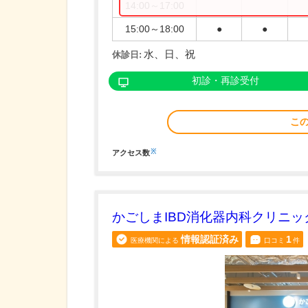
14:00～17:00
15:00～18:00
●
●
水、日、祝
休診日:
初診・再診受付
こ
※
アクセス数
かごしまIBD消化器内科クリニッ
情報認証済み
1
医療機関による
口コミ
件