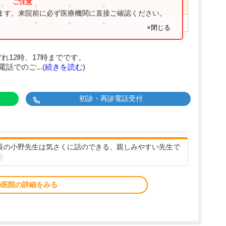
●
●
●
●
ります。来院前に必ず医療機関に直接ご確認ください。
●
●
●
×閉じる
れ12時、17時までです。
話でのご...(
続きを読む
)
初診・再診電話受付
院長の小野先生は気さくに話のできる、親しみやすい先生で
の医院の詳細をみる