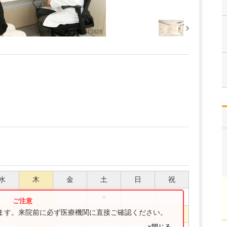
水
木
金
土
日
祝
●
ります。来院前に必ず医療機関に直接ご確認ください。
●
●
×閉じる