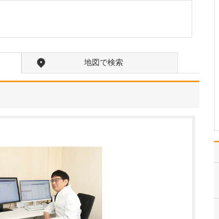
ですね。
「どんな病気やケガも拒
まずに年中無休で診る」
という初代理事長のポリ
シーを受け継ぎ、「急に
手が動かなくなった」
地図で検索
「頬が腫れて痛い」とい
った当院では専門外の患
者さんも応急的に診療
し、速やかに近隣の専門
医をご…
>>記事全文を読む