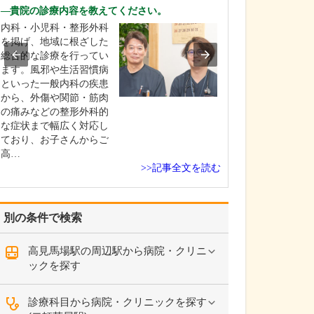
中学生のときに
貴院の診療内容を教えてください。
女性の歯科医師
内科・小児科・整形外科
ことです。幼い
を掲げ、地域に根ざした
科医師は男性が
総合的な診療を行ってい
事」というイメ
ます。風邪や生活習慣病
っていたのです
といった一般内科の疾患
先生の治療を受
から、外傷や関節・筋肉
で認識が変わり
の痛みなどの整形外科的
子どもにとって
な症状まで幅広く対応し
は敬…
ており、お子さんからご
高…
>>記事全文を読む
別の条件で検索
高見馬場駅の周辺駅から病院・クリニ
ックを探す
診療科目から病院・クリニックを探す