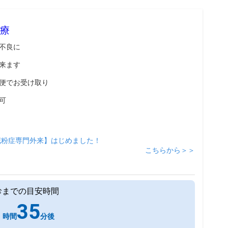
療
不良に
来ます
便でお受け取り
可
花粉症専門外来】はじめました！
こちらから＞＞
診までの目安時間
1
35
時間
分後