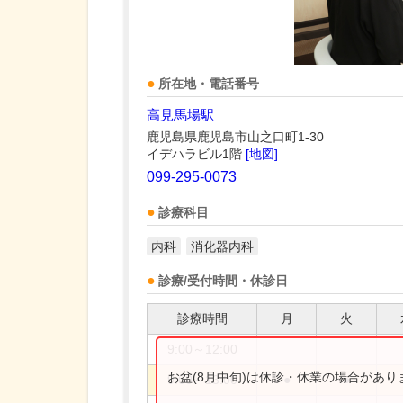
所在地・電話番号
高見馬場駅
鹿児島県鹿児島市山之口町1-30
イデハラビル1階
[地図]
099-295-0073
診療科目
内科
消化器内科
診療/受付時間・休診日
診療時間
月
火
9:00～12:00
お盆(8月中旬)は休診・休業の場合があ
9:00～13:00
●
●