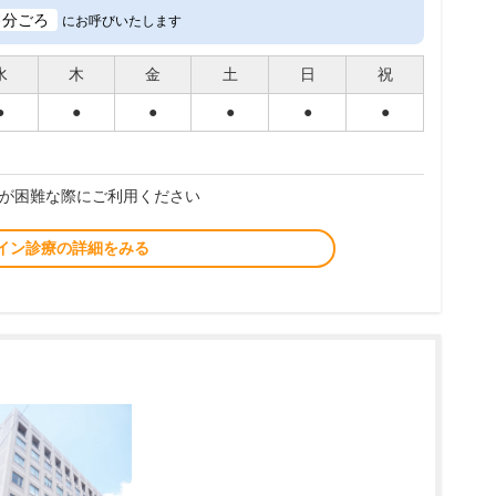
3
分ごろ
にお呼びいたします
水
木
金
土
日
祝
●
●
●
●
●
●
が困難な際にご利用ください
イン診療の詳細をみる