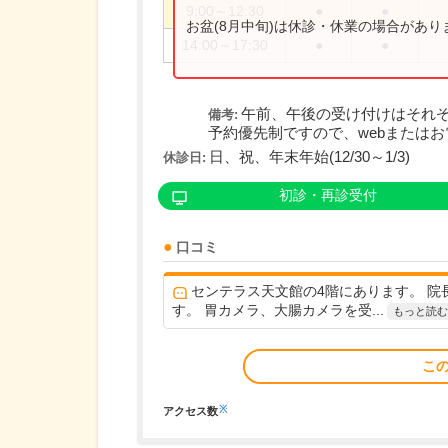
9:00～12:30
●
●
お盆(8月中旬)は休診・休業の場合があ
14:00～17:30
●
●
午前、午後の受け付けはそれぞ
備考:
予約優先制ですので、webまたはお電
日、祝、年末年始(12/30～1/3)
休診日:
初診・再診受付
口コミ
センテラス天文館の4階にあります。 
す。 胃カメラ、大腸カメラを受...
もっと読む
こ
※
アクセス数