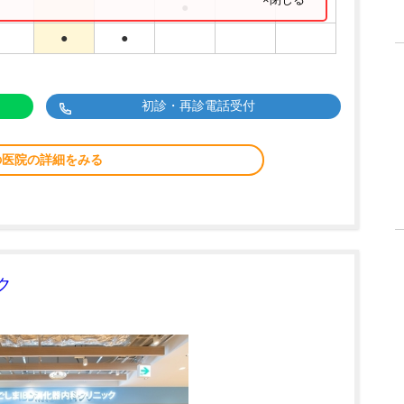
●
●
●
初診・再診電話受付
の医院の詳細をみる
ク