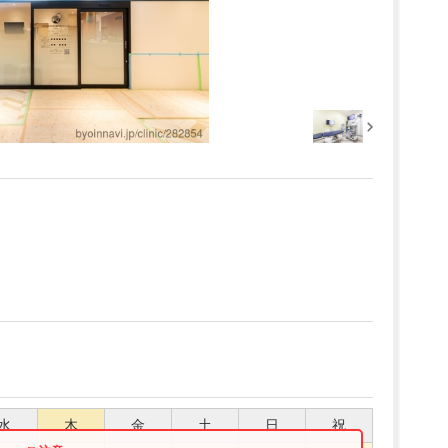
水
木
金
土
日
祝