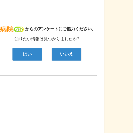
病院なび
からのアンケートにご協力ください。
知りたい情報は見つかりましたか?
はい
いいえ