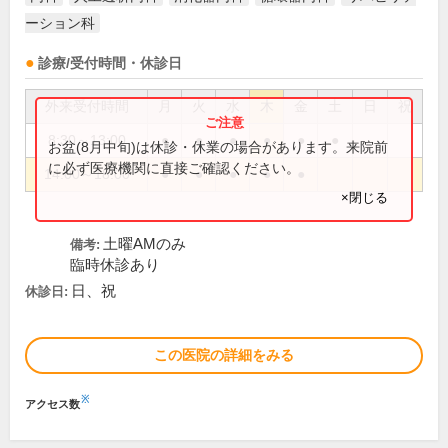
ーション科
診療/受付時間・休診日
外来受付時間
月
火
水
木
金
土
日
祝
8:30～13:00
●
●
●
●
●
●
お盆(8月中旬)は休診・休業の場合があります。来院前
に必ず医療機関に直接ご確認ください。
14:00～18:00
●
●
●
●
●
×閉じる
土曜AMのみ
備考:
臨時休診あり
日、祝
休診日:
この医院の詳細をみる
※
アクセス数