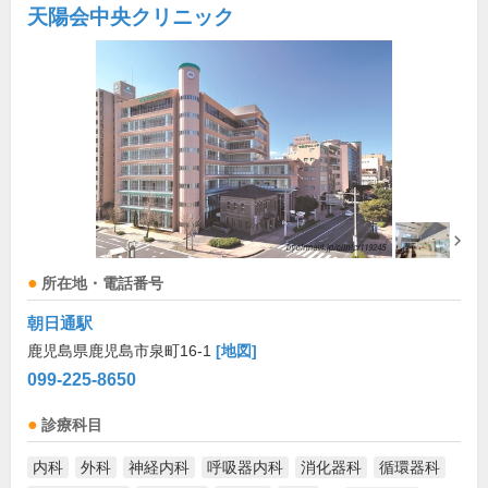
天陽会中央クリニック
所在地・電話番号
朝日通駅
鹿児島県鹿児島市泉町16-1
[地図]
099-225-8650
診療科目
内科
外科
神経内科
呼吸器内科
消化器科
循環器科