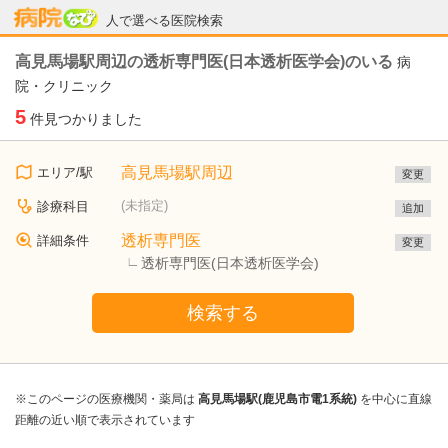
病院なび
人で選べる医院検索
高見馬場駅周辺の透析専門医(日本透析医学会)のいる
病
院・クリニック
5
件見つかりました
高見馬場駅周辺
エリア/駅
変更
(未指定)
診療科目
追加
透析専門医
詳細条件
変更
透析専門医(日本透析医学会)
検索する
※このページの医療機関・薬局は
高見馬場駅(鹿児島市電1系統)
を中心に直線
距離の近い順で表示されています