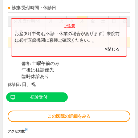
診療/受付時間・休診日
外来受付時間
月
火
水
木
金
土
日
祝
8:30～12:30
●
●
●
●
●
●
お盆(8月中旬)は休診・休業の場合があります。来院前
に必ず医療機関に直接ご確認ください。
14:00～17:30
●
●
●
●
●
×閉じる
土曜午前のみ
備考:
午後は往診優先
臨時休診あり
日、祝
休診日:
初診受付
この医院の詳細をみる
※
アクセス数