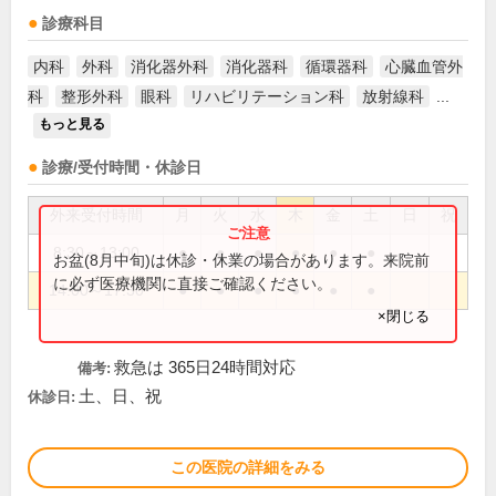
診療科目
内科
外科
消化器外科
消化器科
循環器科
心臓血管外
科
整形外科
眼科
リハビリテーション科
放射線科
...
もっと見る
診療/受付時間・休診日
外来受付時間
月
火
水
木
金
土
日
祝
8:30～13:00
●
●
●
●
●
●
お盆(8月中旬)は休診・休業の場合があります。来院前
に必ず医療機関に直接ご確認ください。
14:00～17:30
●
●
●
●
●
●
×閉じる
救急は 365日24時間対応
備考:
土、日、祝
休診日:
この医院の詳細をみる