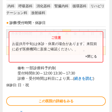
内科
呼吸器科
消化器科
腎臓内科
循環器科
リハビリ
テーション科
放射線科
診療/受付時間・休診日
外来受付時間
月
火
水
木
金
土
日
祝
9:00～12:30
●
●
●
●
●
●
お盆(8月中旬)は休診・休業の場合があります。来院前
に必ず医療機関に直接ご確認ください。
14:00～18:00
●
●
●
●
●
●
×閉じる
一部診療科予約制
備考:
受付時間8:30～12:00 13:30～17:30
診療・受付時間は科目により異...(
続きを読む
)
日・祝
休診日:
この医院の詳細をみる