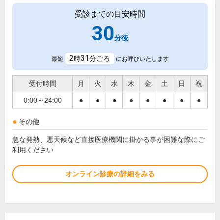
受診までの目安時間
30
分後
2
31
時
分ごろ
最短
にお呼びいたします
受付時間
月
火
水
木
金
土
日
祝
0:00～24:00
●
●
●
●
●
●
●
●
その他
急な発熱、悪天候など直接医療機関に掛かる事が困難な際にご
利用ください
オンライン診療の詳細をみる