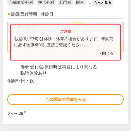
心臓血管外科
整形外科
肛門科
眼科
...
もっと見る
診療/受付時間・休診日
外来受付時間
月
火
水
木
金
土
日
祝
8:30～13:00
●
●
●
●
●
●
お盆(8月中旬)は休診・休業の場合があります。来院前
に必ず医療機関に直接ご確認ください。
14:00～17:30
●
●
●
●
●
●
×閉じる
受付/診療日時は科目により異なる
備考:
臨時休診あり
日・祝
休診日:
この医院の詳細をみる
※
アクセス数