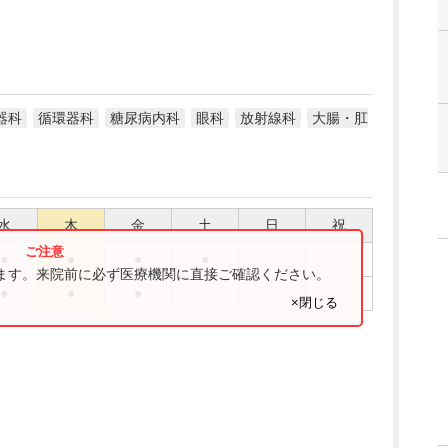
器科
循環器科
糖尿病内科
眼科
放射線科
大腸・肛
水
木
金
土
日
祝
●
●
●
●
ります。来院前に必ず医療機関に直接ご確認ください。
●
●
●
×閉じる