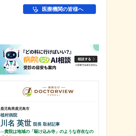
医療機関の皆様へ
医師(ドクター)の
鹿児島県鹿児島市
鹿児島県鹿児島市
植村病院
緑ヶ丘クリニッ
新田 翔
川名 英世
院長
院長
取材記事
桂 久和
貴院は地域の「駆け込み寺」のような存在なの
医師