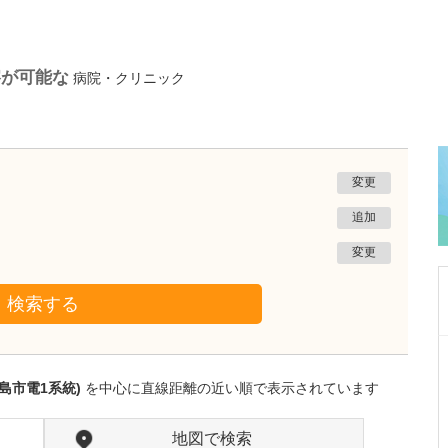
察が可能な
病院・クリニック
変更
追加
変更
検索する
鹿児島県鹿児島市
あいろ歯科医院
島市電1系統)
を中心に直線距離の近い順で表示されています
小濱 文色
院長
取材記事
歯科医師を志したきっかけを教えてください。
地図で検索