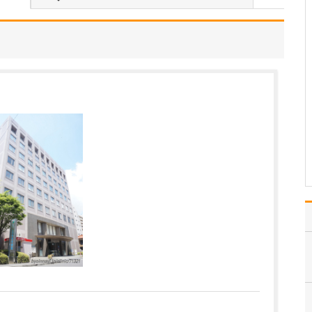
中学生のときに出会った
女性の歯科医師に憧れた
ことです。幼い頃は「歯
科医師は男性がする仕
事」というイメージをも
っていたのですが、その
先生の治療を受けたこと
で認識が変わりました。
子どもにとって歯科医院
は敬…
>>記事全文を読む