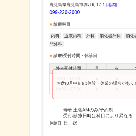
鹿児島県鹿児島市堀江町17-1
[地図]
099-226-2600
診療科目
内科
血液内科
外科
消化器外科
消化
門外科
診療/受付時間・休診日
外来受付時間
月
火
8:30～12:30
●
●
お盆(8月中旬)は休診・休業の場合があ
14:00～17:30
●
●
土曜AMのみ/予約制
備考:
受付/診療日時は科目により異なる
日、祝
休診日: