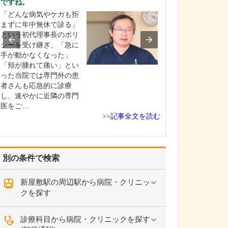
ですね。
貴院の診療内容
「どんな病気やケガも拒
内科・小児科・
まずに年中無休で診る」
を掲げ、地域に
という初代理事長のポリ
総合的な診療を
シーを受け継ぎ、「急に
ます。風邪や生
手が動かなくなった」
といった一般内
「頬が腫れて痛い」とい
から、外傷や関
った当院では専門外の患
の痛みなどの整
者さんも応急的に診療
な症状まで幅広
し、速やかに近隣の専門
ており、お子さ
医をご…
高…
>>記事全文を読む
別の条件で検索
新屋敷駅の周辺駅から病院・クリニッ
クを探す
診療科目から病院・クリニックを探す