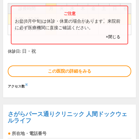
診療時間
月
火
水
木
金
土
日
祝
9:00～12:30
●
●
●
●
●
●
お盆(8月中旬)は休診・休業の場合があります。来院前
に必ず医療機関に直接ご確認ください。
14:00～17:30
●
×閉じる
日・祝
休診日:
この医院の詳細をみる
※
アクセス数
さがらパース通りクリニック 人間ドックウェ
ルライフ
所在地・電話番号