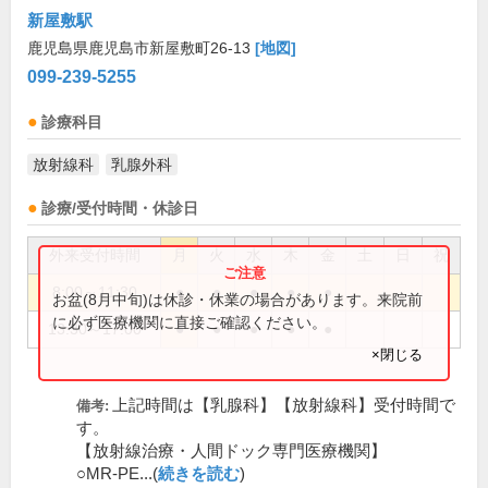
新屋敷駅
鹿児島県鹿児島市新屋敷町26-13
[地図]
099-239-5255
診療科目
放射線科
乳腺外科
診療/受付時間・休診日
外来受付時間
月
火
水
木
金
土
日
祝
8:00～11:30
●
●
●
●
●
お盆(8月中旬)は休診・休業の場合があります。来院前
に必ず医療機関に直接ご確認ください。
13:30～17:00
●
●
●
●
●
×閉じる
上記時間は【乳腺科】【放射線科】受付時間で
備考:
す。
【放射線治療・人間ドック専門医療機関】
○MR-PE...(
続きを読む
)