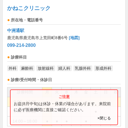
かねこクリニック
所在地・電話番号
中洲通駅
鹿児島県鹿児島市上荒田町8番6号
[地図]
099-214-2800
診療科目
外科
麻酔科
放射線科
婦人科
乳腺外科
形成外科
診療/受付時間・休診日
診療時間
月
火
水
木
金
土
日
祝
9:00～12:30
●
●
●
●
●
お盆(8月中旬)は休診・休業の場合があります。来院前
に必ず医療機関に直接ご確認ください。
9:00～18:00
●
×閉じる
14:00～18:00
●
●
●
●