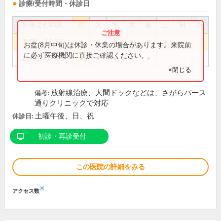
診療/受付時間・休診日
外来受付時間
月
火
水
木
金
土
日
祝
8:00～11:30
●
●
●
●
●
●
お盆(8月中旬)は休診・休業の場合があります。来院前
に必ず医療機関に直接ご確認ください。
13:30～17:00
●
●
●
●
●
×閉じる
放射線治療、人間ドックなどは、さがらパース
備考:
通りクリニックで対応
土曜午後、日、祝
休診日:
初診・再診受付
この医院の詳細をみる
※
アクセス数