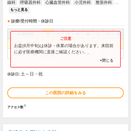
線科
呼吸器外科
心臓血管外科
小児外科
整形外科
...
もっと見る
診療/受付時間・休診日
診療時間
月
火
水
木
金
土
日
祝
8:30～12:00
●
●
●
●
●
お盆(8月中旬)は休診・休業の場合があります。来院前
に必ず医療機関に直接ご確認ください。
12:00～17:15
●
●
●
●
●
×閉じる
土～日・祝
休診日:
この医院の詳細をみる
※
アクセス数