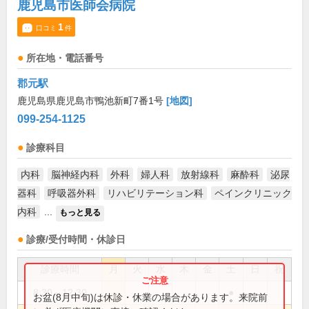
鹿児島市医師会病院
1
口コミ
件
所在地・電話番号
郡元駅
鹿児島県鹿児島市鴨池新町7番1号
[地図]
099-254-1125
診療科目
内科
脳神経内科
外科
婦人科
放射線科
麻酔科
泌尿
器科
呼吸器外科
リハビリテーション科
ペインクリニック
内科
...
もっと見る
診療/受付時間・休診日
診療時間
月
火
水
木
金
土
日
祝
8:30～12:30
●
お盆(8月中旬)は休診・休業の場合があります。来院前