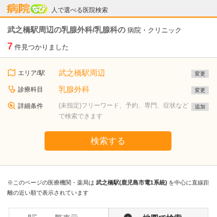
病院なび
人で選べる医院検索
武之橋駅周辺の乳腺外科/乳腺科の
病院・クリニック
7
件見つかりました
武之橋駅周辺
エリア/駅
変更
乳腺外科
診療科目
変更
(未指定)フリーワード、予約、専門、症状など
詳細条件
追加
で検索できます
検索する
※このページの医療機関・薬局は
武之橋駅(鹿児島市電1系統)
を中心に直線距
離の近い順で表示されています