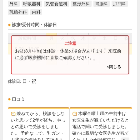
外科
呼吸器科
気管食道科
整形外科
胃腸科
肛門科
乳腺外科
内科
診療/受付時間・休診日
診療時間
月
火
水
木
金
土
日
祝
9:00～13:00
●
●
●
●
●
●
お盆(8月中旬)は休診・休業の場合があります。来院前
に必ず医療機関に直接ご確認ください。
14:30～18:00
●
●
●
●
●
×閉じる
日・祝
休診日:
口コミ
兼ねてから、検診をしな
木曜金曜土曜の午前中は
いと思って2年が経ち、やっ
女医先生が観ていただけると
との思いで受診をしまし
電話で聞いて受診しました。
た。 予約なしで、乳ガン・
確かに親切な女医先生が観て
甲状腺の検診をして頂きま...
くれましたが診察中に...