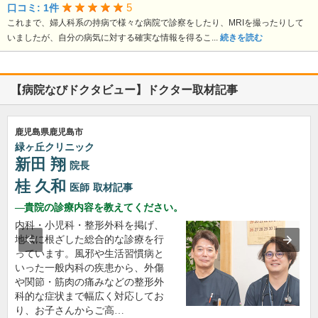
5
口コミ: 1件
これまで、婦人科系の持病で様々な病院で診察をしたり、MRIを撮ったりして
いましたが、自分の病気に対する確実な情報を得るこ...
続きを読む
【病院なびドクタビュー】ドクター取材記事
鹿児島県鹿児島市
緑ヶ丘クリニック
新田 翔
院長
桂 久和
医師
取材記事
貴院の診療内容を教えてください。
内科・小児科・整形外科を掲げ、
地域に根ざした総合的な診療を行
っています。風邪や生活習慣病と
いった一般内科の疾患から、外傷
や関節・筋肉の痛みなどの整形外
科的な症状まで幅広く対応してお
り、お子さんからご高…