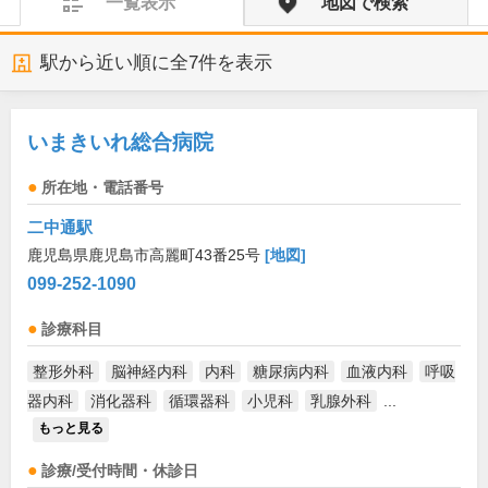
一覧表示
地図で検索
駅から近い順に全
7
件を表示
いまきいれ総合病院
所在地・電話番号
二中通駅
鹿児島県鹿児島市高麗町43番25号
[地図]
099-252-1090
診療科目
整形外科
脳神経内科
内科
糖尿病内科
血液内科
呼吸
器内科
消化器科
循環器科
小児科
乳腺外科
...
もっと見る
診療/受付時間・休診日