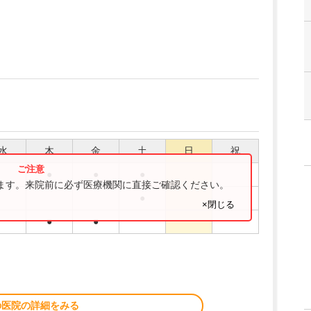
水
木
金
土
日
祝
●
●
●
ります。来院前に必ず医療機関に直接ご確認ください。
●
×閉じる
●
●
の医院の詳細をみる