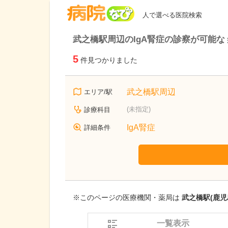
病院なび
人で選べる医院検索
武之橋駅周辺のIgA腎症の診察が可能な
5
件見つかりました
武之橋駅周辺
エリア/駅
(未指定)
診療科目
IgA腎症
詳細条件
※このページの医療機関・薬局は
武之橋駅(鹿児
一覧表示