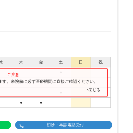
水
木
金
土
日
祝
●
ります。来院前に必ず医療機関に直接ご確認ください。
●
●
×閉じる
●
●
●
初診・再診電話受付