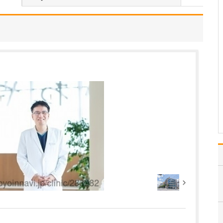
「ペイン」とは「痛み」
という意味ですが、病気
や部位にかかわらず、慢
性的な痛みを抱える方々
が診療の対象となりま
す。おもな対象疾患とし
ては頭痛、肩こり、腰
痛、帯状疱疹など一般的
なものから、手術後の長
引く痛…
>>記事全文を読む