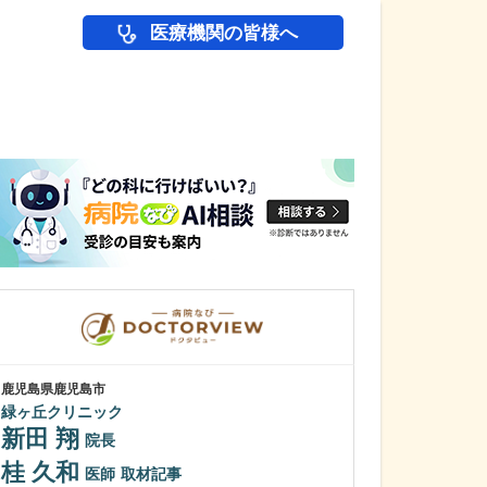
医療機関の皆様へ
医師(ドクター)の
鹿児島県鹿児島市
鹿児島県鹿児島市
緑ヶ丘クリニック
植村病院
新田 翔
川名 英世
院長
桂 久和
貴院は地域の「
医師
取材記事