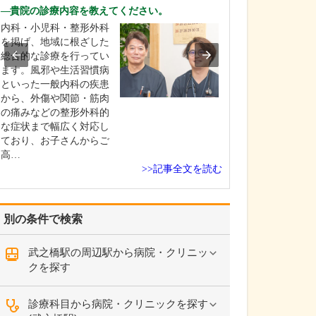
ですね。
貴院の診療内容を教えてください。
「どんな病気や
内科・小児科・整形外科
まずに年中無休
を掲げ、地域に根ざした
という初代理事
総合的な診療を行ってい
シーを受け継ぎ
ます。風邪や生活習慣病
手が動かなくな
といった一般内科の疾患
「頬が腫れて痛
から、外傷や関節・筋肉
った当院では専
の痛みなどの整形外科的
者さんも応急的
な症状まで幅広く対応し
し、速やかに近
ており、お子さんからご
医をご…
高…
>>記事全文を読む
別の条件で検索
武之橋駅の周辺駅から病院・クリニッ
クを探す
診療科目から病院・クリニックを探す