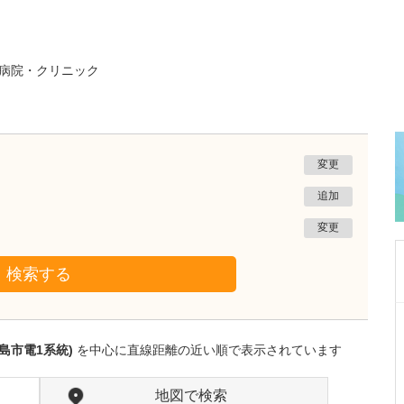
病院・クリニック
変更
追加
変更
検索する
東京都渋谷区
恵比寿いたみと内科のクリニック
島市電1系統)
を中心に直線距離の近い順で表示されています
加藤 類
院長
取材記事
ペインクリニックとはどのような診療科ですか?
地図で検索