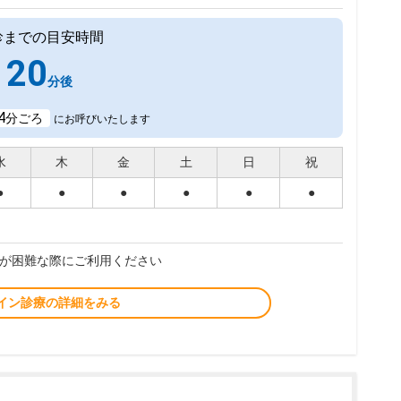
診までの目安時間
20
分後
4
分ごろ
にお呼びいたします
水
木
金
土
日
祝
●
●
●
●
●
●
が困難な際にご利用ください
イン診療の詳細をみる