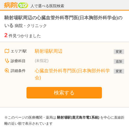
病院なび
人で選べる医院検索
騎射場駅周辺の心臓血管外科専門医(日本胸部外科学会)の
いる
病院・クリニック
2
件見つかりました
騎射場駅周辺
エリア/駅
変更
(未指定)
診療科目
追加
心臓血管外科専門医(日本胸部外科学
詳細条件
変更
会)
検索する
※このページの医療機関・薬局は
騎射場駅(鹿児島市電1系統)
を中心に直線距
離の近い順で表示されています