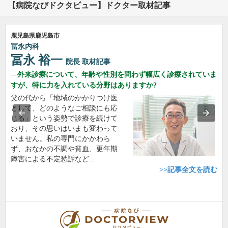
【病院なびドクタビュー】ドクター取材記事
鹿児島県鹿児島市
冨永内科
冨永 裕一
院長
取材記事
外来診療について、年齢や性別を問わず幅広く診療されていま
すが、特に力を入れている分野はありますか?
父の代から「地域のかかりつけ医
として、どのようなご相談にも応
じる」という姿勢で診療を続けて
おり、その思いはいまも変わって
いません。私の専門にかかわら
ず、おなかの不調や貧血、更年期
障害による不定愁訴など…
>>記事全文を読む