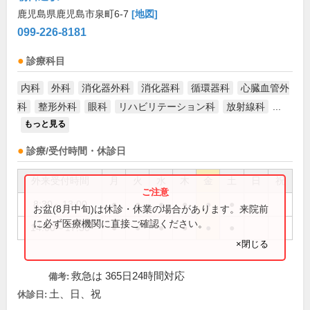
鹿児島県鹿児島市泉町6-7
[地図]
099-226-8181
診療科目
内科
外科
消化器外科
消化器科
循環器科
心臓血管外
科
整形外科
眼科
リハビリテーション科
放射線科
...
もっと見る
診療/受付時間・休診日
外来受付時間
月
火
水
木
金
土
日
祝
8:30～13:00
●
●
●
●
●
●
お盆(8月中旬)は休診・休業の場合があります。来院前
に必ず医療機関に直接ご確認ください。
14:00～17:30
●
●
●
●
●
●
×閉じる
救急は 365日24時間対応
備考:
土、日、祝
休診日: