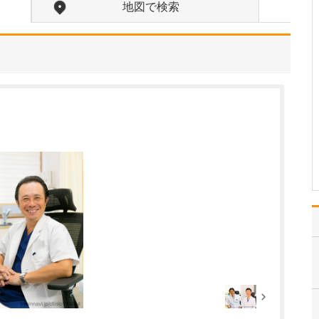
診療されていますが、特に力を入れている分野は
地図で検索
ありますか?
父の代から「地域のかか
りつけ医として、どのよ
うなご相談にも応じる」
という姿勢で診療を続け
ており、その思いはいま
も変わっていません。私
の専門にかかわらず、お
なかの不調や貧血、更年
期障害による不定愁訴な
ど…
>>記事全文を読む