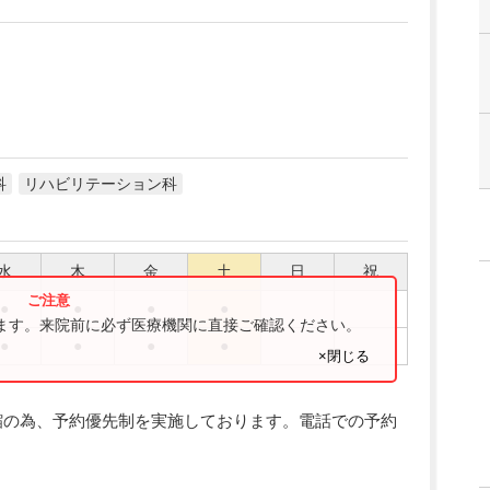
科
リハビリテーション科
水
木
金
土
日
祝
●
●
●
●
ります。来院前に必ず医療機関に直接ご確認ください。
●
●
●
●
×閉じる
縮の為、予約優先制を実施しております。電話での予約