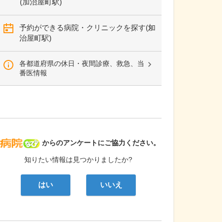
(加治屋町駅)
予約ができる病院・クリニックを探す(加
治屋町駅)
各都道府県の休日・夜間診療、救急、当
番医情報
病院なび
からのアンケートにご協力ください。
知りたい情報は見つかりましたか?
はい
いいえ