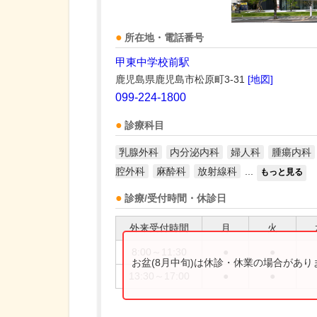
所在地・電話番号
甲東中学校前駅
鹿児島県鹿児島市松原町3-31
[地図]
099-224-1800
診療科目
乳腺外科
内分泌内科
婦人科
腫瘍内科
腔外科
麻酔科
放射線科
...
もっと見る
診療/受付時間・休診日
外来受付時間
月
火
8:00～11:30
●
●
お盆(8月中旬)は休診・休業の場合があ
13:30～17:00
●
●