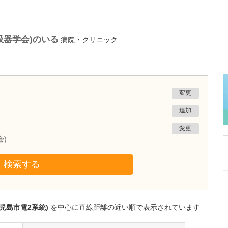
吸器学会)のいる
病院・クリニック
変更
追加
変更
会)
検索する
鹿児島県鹿児島市
冨永内科
冨永 裕一
児島市電2系統)
を中心に直線距離の近い順で表示されています
院長
取材記事
外来診療について、年齢や性別を問わず幅広く