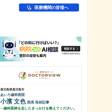
医療機関の皆様へ
医師(ドクター)の
鹿児島県鹿児島市
鹿児島県鹿児島市
あいろ歯科医院
植村病院
小濱 文色
川名 英世
院長
取材記事
歯科医師を志したきっかけを教えてください。
貴院は地域の「