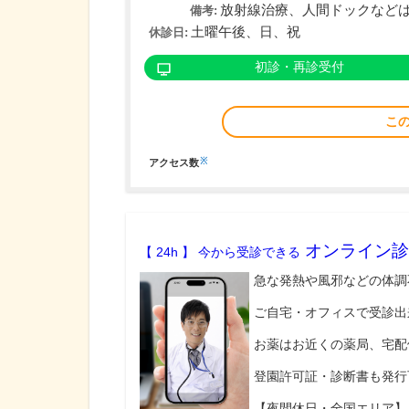
放射線治療、人間ドックなど
備考:
土曜午後、日、祝
休診日:
初診・再診受付
こ
※
アクセス数
オンライン診
【 24h 】 今から受診できる
急な発熱や風邪などの体調
ご自宅・オフィスで受診出
お薬はお近くの薬局、宅配
登園許可証・診断書も発行
【夜間休日・全国エリア】