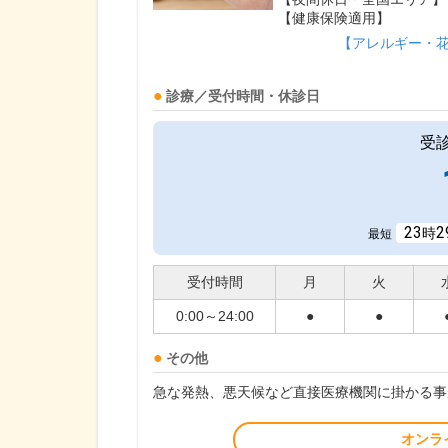
【健康保険適用】
【アレルギー・
診療／受付時間・休診日
受
23
2
時
最短
受付時間
月
火
0:00～24:00
●
●
その他
急な発熱、悪天候など直接医療機関に掛かる事
オンラ