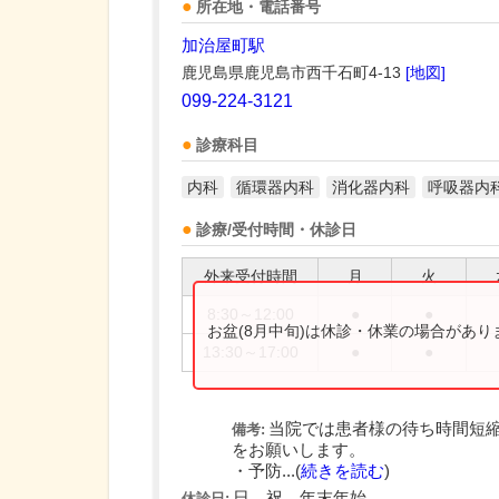
所在地・電話番号
加治屋町駅
鹿児島県鹿児島市西千石町4-13
[地図]
099-224-3121
診療科目
内科
循環器内科
消化器内科
呼吸器内
診療/受付時間・休診日
外来受付時間
月
火
8:30～12:00
●
●
お盆(8月中旬)は休診・休業の場合があ
13:30～17:00
●
●
当院では患者様の待ち時間短
備考:
をお願いします。
・予防...(
続きを読む
)
日、祝、年末年始
休診日: