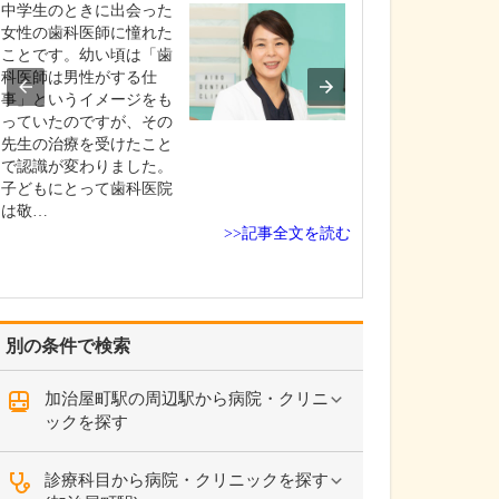
ですね。
中学生のときに出会った
「どんな病気や
女性の歯科医師に憧れた
まずに年中無休
ことです。幼い頃は「歯
という初代理事
科医師は男性がする仕
シーを受け継ぎ
事」というイメージをも
手が動かなくな
っていたのですが、その
「頬が腫れて痛
先生の治療を受けたこと
った当院では専
で認識が変わりました。
者さんも応急的
子どもにとって歯科医院
し、速やかに近
は敬…
>>記事全文を読む
医をご…
別の条件で検索
加治屋町駅の周辺駅から病院・クリニ
ックを探す
診療科目から病院・クリニックを探す