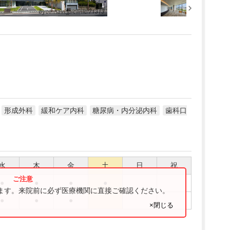
形成外科
緩和ケア内科
糖尿病・内分泌内科
歯科口
水
木
金
土
日
祝
●
●
●
●
ります。来院前に必ず医療機関に直接ご確認ください。
●
●
●
×閉じる