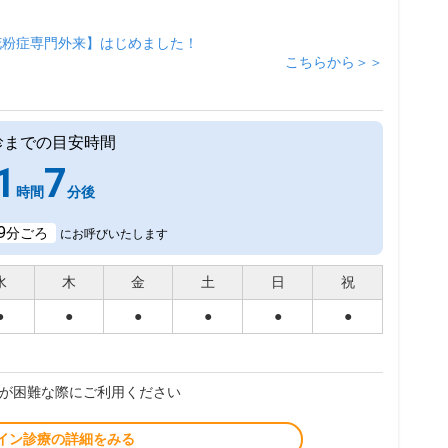
花粉症専門外来】はじめました！
こちらから＞＞
診までの目安時間
1
7
時間
分後
9
分ごろ
にお呼びいたします
水
木
金
土
日
祝
●
●
●
●
●
●
が困難な際にご利用ください
イン診療の詳細をみる