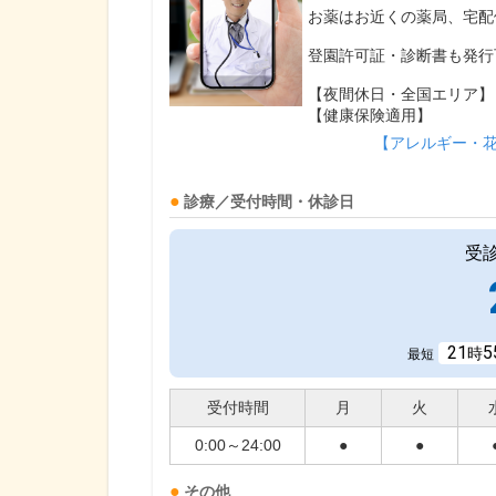
お薬はお近くの薬局、宅配
登園許可証・診断書も発行
【夜間休日・全国エリア】
【健康保険適用】
【アレルギー・
診療／受付時間・休診日
受
21
5
時
最短
受付時間
月
火
0:00～24:00
●
●
その他