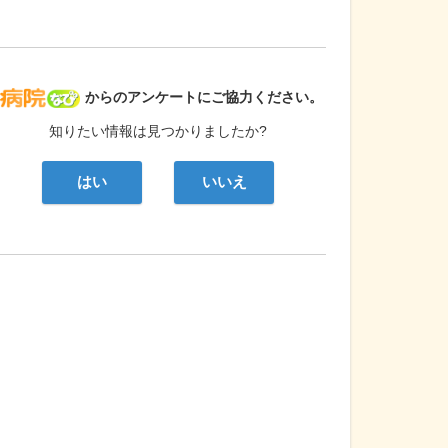
病院なび
からのアンケートにご協力ください。
知りたい情報は見つかりましたか?
はい
いいえ