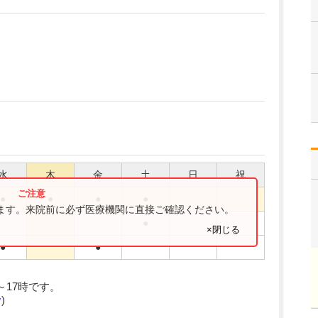
水
木
金
土
日
祝
●
●
●
●
ります。来院前に必ず医療機関に直接ご確認ください。
●
×閉じる
●
●
時～17時です。
む
)