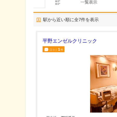
一覧表示
駅から近い順に全
7
件を表示
平野エンゼルクリニック
1
口コミ
件