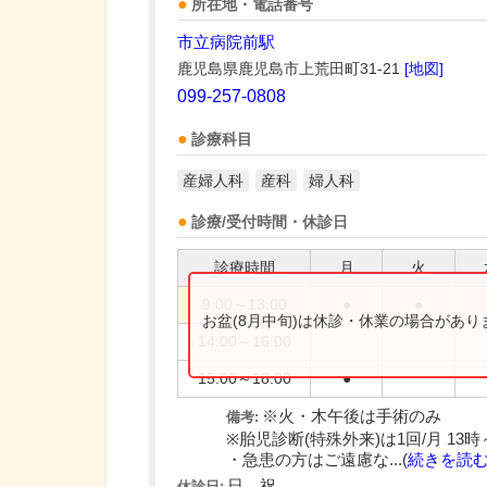
所在地・電話番号
市立病院前駅
鹿児島県鹿児島市上荒田町31-21
[地図]
099-257-0808
診療科目
産婦人科
産科
婦人科
診療/受付時間・休診日
診療時間
月
火
9:00～13:00
●
●
お盆(8月中旬)は休診・休業の場合があ
14:00～16:00
15:00～18:00
●
※火・木午後は手術のみ
備考:
※胎児診断(特殊外来)は1回/月 13
・急患の方はご遠慮な...(
続きを読
日、祝
休診日: