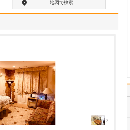
地図で検索
疾患としては、「アレル
ギー性鼻炎」や「副鼻腔
の病気」、「めまい」、
「急性咽頭炎」、「補聴
器の相談」は、患者さん
の数も多く、症状が強い
ほど生活の質が下がって
しまうので、特に力を入
れて診療に取り組んでい
ま…
>>記事全文を読む