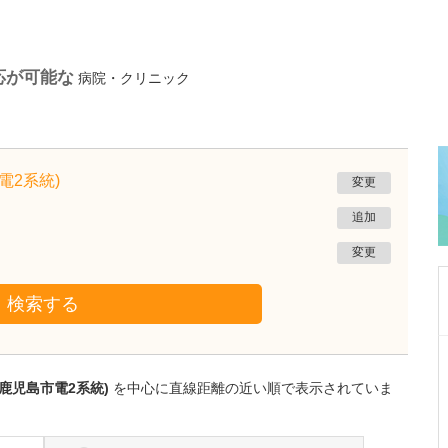
応が可能な
病院・クリニック
電2系統)
変更
追加
変更
検索する
神奈川県横浜市磯子区
磯子みみはなのどクリニック
鹿児島市電2系統)
を中心に直線距離の近い順で表示されていま
中崎 浩一
院長
取材記事
特に、力を入れている診療はありますか?