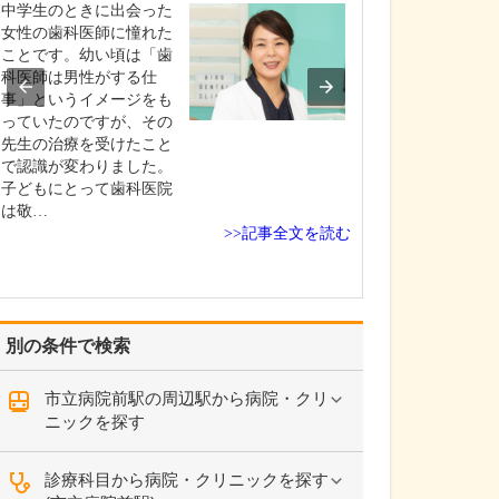
ですね。
中学生のときに出会った
「どんな病気や
女性の歯科医師に憧れた
まずに年中無休
ことです。幼い頃は「歯
という初代理事
科医師は男性がする仕
シーを受け継ぎ
事」というイメージをも
手が動かなくな
っていたのですが、その
「頬が腫れて痛
先生の治療を受けたこと
った当院では専
で認識が変わりました。
者さんも応急的
子どもにとって歯科医院
し、速やかに近
は敬…
>>記事全文を読む
医をご…
別の条件で検索
市立病院前駅の周辺駅から病院・クリ
ニックを探す
診療科目から病院・クリニックを探す