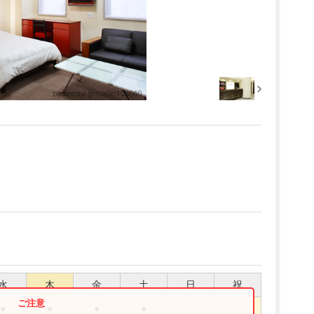
水
木
金
土
日
祝
●
●
●
●