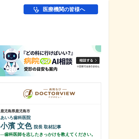
医療機関の皆様へ
医師(ドクター)の
鹿児島県鹿児島市
鹿児島県鹿児島市
あいろ歯科医院
植村病院
小濱 文色
川名 英世
院長
取材記事
歯科医師を志したきっかけを教えてください。
貴院は地域の「