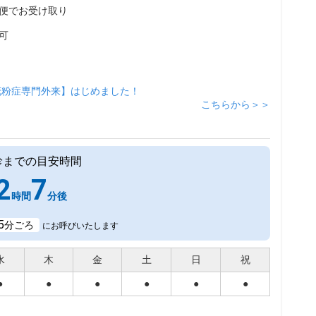
便でお受け取り
可
花粉症専門外来】はじめました！
こちらから＞＞
診までの目安時間
2
7
時間
分後
5
分ごろ
にお呼びいたします
水
木
金
土
日
祝
●
●
●
●
●
●