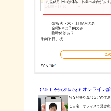
お盆(8月中旬)は休診・休業の場合があ
14:00～17:30
●
火・木・土曜AMのみ
備考:
金曜PMは予約のみ
臨時休診あり
日、祝
休診日:
こ
※
アクセス数
オンライン診
【 24h 】 今から受診できる
急な発熱や風邪などの体調
ご自宅・オフィスで受診出