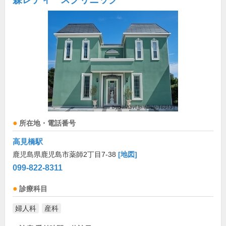
所在地・電話番号
高見橋駅
鹿児島県鹿児島市薬師2丁目7-38
[地図]
099-822-8311
診療科目
婦人科
産科