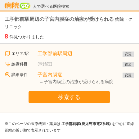
病院なび
人で選べる医院検索
工学部前駅周辺の子宮内膜症の治療が受けられる
病院・ク
リニック
8
件見つかりました
工学部前駅周辺
エリア/駅
変更
(未指定)
診療科目
追加
子宮内膜症
詳細条件
変更
子宮内膜症の治療が受けられる病院
検索する
※このページの医療機関・薬局は
工学部前駅(鹿児島市電2系統)
を中心に直線
距離の近い順で表示されています