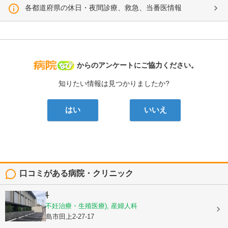
各都道府県の休日・夜間診療、救急、当番医情報
病院なび
からのアンケートにご協力ください。
知りたい情報は見つかりましたか?
はい
いいえ
口コミがある病院・クリニック
徳永産婦人科
産科, 婦人科(不妊治療・生殖医療), 産婦人科
鹿児島県鹿児島市田上2-27-17