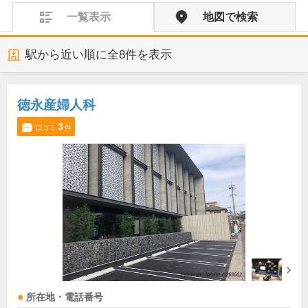
一覧表示
地図で検索
駅から近い順に全
8
件を表示
徳永産婦人科
3
口コミ
件
所在地・電話番号