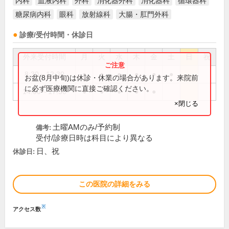
内科
血液内科
外科
消化器外科
消化器科
循環器科
糖尿病内科
眼科
放射線科
大腸・肛門外科
診療/受付時間・休診日
外来受付時間
月
火
水
木
金
土
日
祝
8:30～12:30
●
●
●
●
●
●
お盆(8月中旬)は休診・休業の場合があります。来院前
に必ず医療機関に直接ご確認ください。
14:00～17:30
●
●
●
●
●
×閉じる
土曜AMのみ/予約制
備考:
受付/診療日時は科目により異なる
日、祝
休診日:
この医院の詳細をみる
※
アクセス数