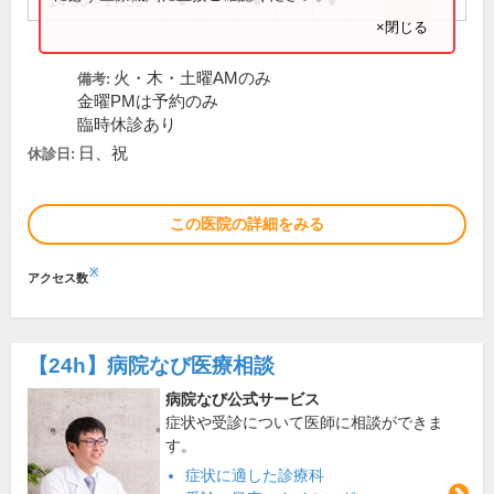
14:00～17:30
●
●
●
×閉じる
火・木・土曜AMのみ
備考:
金曜PMは予約のみ
臨時休診あり
日、祝
休診日:
この医院の詳細をみる
※
アクセス数
【24h】
病院なび医療相談
病院なび公式サービス
症状や受診について医師に相談ができま
す。
症状に適した診療科