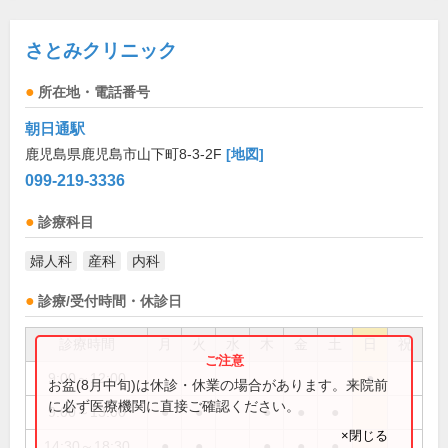
さとみクリニック
所在地・電話番号
朝日通駅
鹿児島県鹿児島市山下町8-3-2F
[地図]
099-219-3336
診療科目
婦人科
産科
内科
診療/受付時間・休診日
診療時間
月
火
水
木
金
土
日
祝
9:00～12:00
●
お盆(8月中旬)は休診・休業の場合があります。来院前
に必ず医療機関に直接ご確認ください。
9:00～13:00
●
●
●
●
●
×閉じる
14:30～18:30
●
●
●
●
●