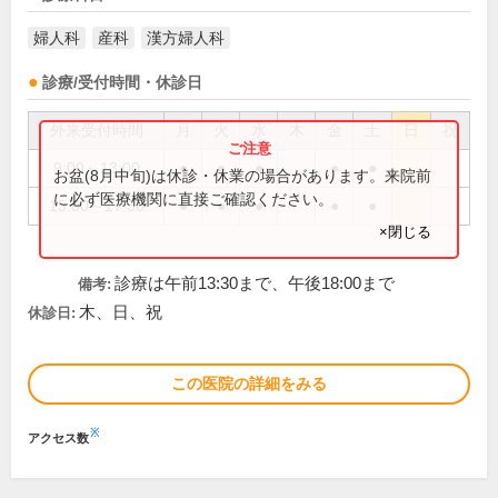
婦人科
産科
漢方婦人科
診療/受付時間・休診日
外来受付時間
月
火
水
木
金
土
日
祝
9:00～13:00
●
●
●
●
●
お盆(8月中旬)は休診・休業の場合があります。来院前
に必ず医療機関に直接ご確認ください。
15:00～17:30
●
●
●
●
●
×閉じる
診療は午前13:30まで、午後18:00まで
備考:
木、日、祝
休診日:
この医院の詳細をみる
※
アクセス数