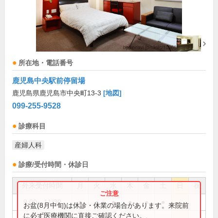
所在地・電話番号
鹿児島中央駅前停留場
鹿児島県鹿児島市中央町13-3
[地図]
099-255-9528
診療科目
産婦人科
診療/受付時間・休診日
外来受付時間
月
火
水
木
金
土
日
祝
9:00～11:30
●
●
●
●
●
●
お盆(8月中旬)は休診・休業の場合があります。来院前
に必ず医療機関に直接ご確認ください。