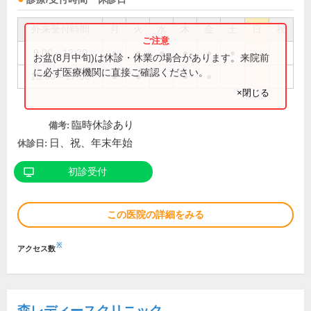
外来受付時間
月
火
水
木
金
土
日
祝
9:00～12:30
●
●
●
●
●
●
お盆(8月中旬)は休診・休業の場合があります。来院前
に必ず医療機関に直接ご確認ください。
15:00～17:00
●
●
●
●
×閉じる
臨時休診あり
備考:
日、祝、年末年始
休診日:
初診受付
この医院の詳細をみる
※
アクセス数
森レディースクリニック