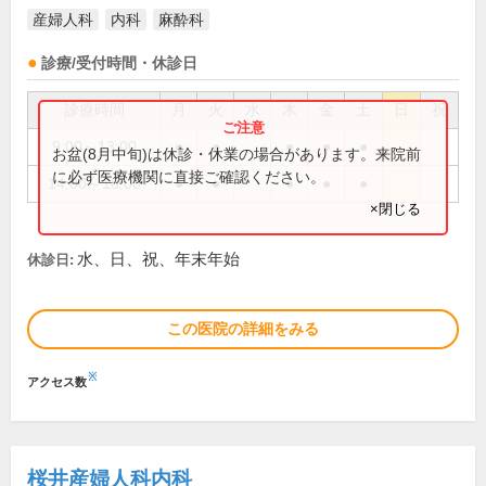
産婦人科
内科
麻酔科
診療/受付時間・休診日
診療時間
月
火
水
木
金
土
日
祝
9:00～13:00
●
●
●
●
●
お盆(8月中旬)は休診・休業の場合があります。来院前
に必ず医療機関に直接ご確認ください。
14:00～18:00
●
●
●
●
●
×閉じる
水、日、祝、年末年始
休診日:
この医院の詳細をみる
※
アクセス数
桜井産婦人科内科