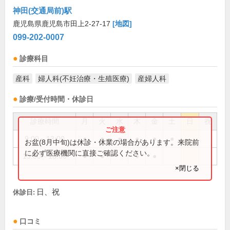
神田(交通局前)駅
鹿児島県鹿児島市田上2-27-17
[地図]
099-202-0007
診療科目
産科
婦人科(不妊治療・生殖医療)
産婦人科
診療/受付時間・休診日
診療時間
月
火
水
木
金
土
日
祝
9:00～13:00
●
●
●
●
●
●
お盆(8月中旬)は休診・休業の場合があります。来院前
に必ず医療機関に直接ご確認ください。
15:00～18:00
●
●
●
●
×閉じる
日、祝
休診日:
口コミ