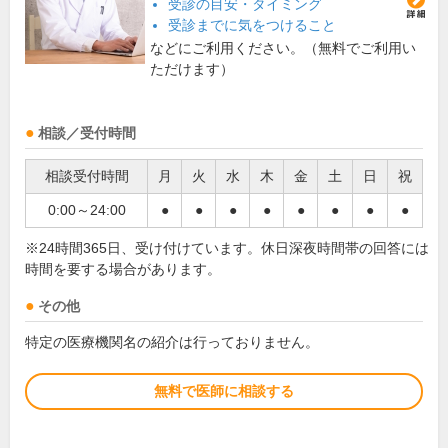
受診の目安・タイミング
受診までに気をつけること
などにご利用ください。（無料でご利用い
ただけます）
相談／受付時間
相談受付時間
月
火
水
木
金
土
日
祝
0:00～24:00
●
●
●
●
●
●
●
●
※24時間365日、受け付けています。休日深夜時間帯の回答には
時間を要する場合があります。
その他
特定の医療機関名の紹介は行っておりません。
無料で医師に相談する