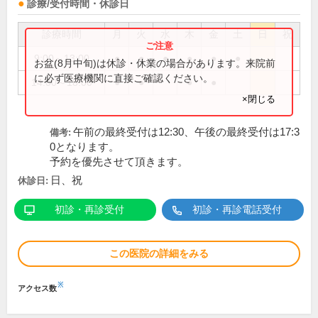
診療/受付時間・休診日
診療時間
月
火
水
木
金
土
日
祝
9:00～13:00
●
●
●
●
●
●
お盆(8月中旬)は休診・休業の場合があります。来院前
に必ず医療機関に直接ご確認ください。
14:00～18:00
●
●
●
●
×閉じる
午前の最終受付は12:30、午後の最終受付は17:3
備考:
0となります。
予約を優先させて頂きます。
日、祝
休診日:
初診・再診受付
初診・再診電話受付
この医院の詳細をみる
※
アクセス数