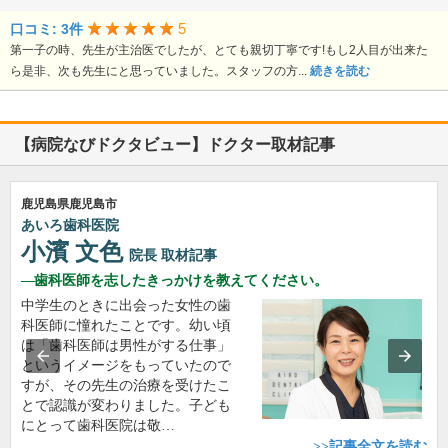
5
口コミ: 3件
第一子の時、先生が主治医でしたが、とても親切丁寧です!もし2人目が出来た
ら是非、次も先生にと思っていました。スタッフの方...
続きを読む
【病院なびドクタビュー】ドクター取材記事
鹿児島県鹿児島市
あいろ歯科医院
小濱 文色
院長
取材記事
歯科医師を志したきっかけを教えてください。
中学生のときに出会った女性の歯
科医師に憧れたことです。幼い頃
は「歯科医師は男性がする仕事」
というイメージをもっていたので
すが、その先生の治療を受けたこ
とで認識が変わりました。子ども
にとって歯科医院は敬…
>>記事全文を読む