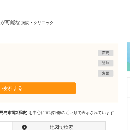
察が可能な
病院・クリニック
変更
追加
変更
検索する
宮崎県都城市
野田医院
児島市電2系統)
を中心に直線距離の近い順で表示されています
野田 俊一
院長
取材記事
貴院の特長について教えてください。
地図で検索