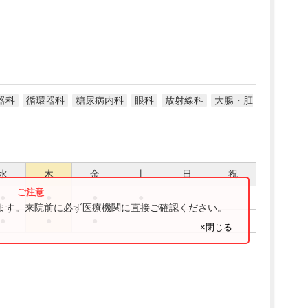
器科
循環器科
糖尿病内科
眼科
放射線科
大腸・肛
水
木
金
土
日
祝
●
●
●
●
ります。来院前に必ず医療機関に直接ご確認ください。
●
●
●
×閉じる