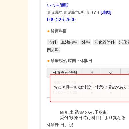
いづろ通駅
鹿児島県鹿児島市堀江町17-1
[地図]
099-226-2600
診療科目
内科
血液内科
外科
消化器外科
消化
門外科
診療/受付時間・休診日
外来受付時間
月
火
8:30～12:30
●
●
お盆(8月中旬)は休診・休業の場合があ
14:00～17:30
●
●
土曜AMのみ/予約制
備考:
受付/診療日時は科目により異なる
日、祝
休診日: