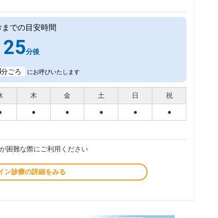
診までの目安時間
25
分後
4
分ごろ
にお呼びいたします
水
木
金
土
日
祝
●
●
●
●
●
●
が困難な際にご利用ください
イン診療の詳細をみる