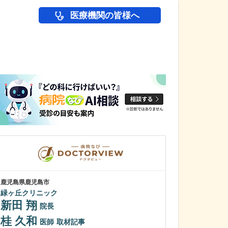
医療機関の皆様へ
医師(ドクター)の
鹿児島県鹿児島市
鹿児島県鹿児島市
緑ヶ丘クリニック
あいろ歯科医院
新田 翔
小濱 文色
院長
桂 久和
歯科医師を志し
医師
取材記事