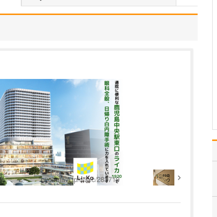
大学病院で約10年、産婦
人科領域において数多く
の経験、研鑽を積んでき
たつもりですが、やはり
自分1人の力で出来ること
には限界があります。よ
り専門性が高く、患者さ
んに安心いただける医療
を提供するために、外…
>>記事全文を読む