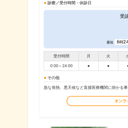
診療／受付時間・休診日
受
6
2
時
最短
受付時間
月
火
0:00～24:00
●
●
その他
急な発熱、悪天候など直接医療機関に掛かる事
オンラ