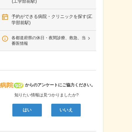
(工学部前駅)
予約ができる病院・クリニックを探す(工
学部前駅)
各都道府県の休日・夜間診療、救急、当
番医情報
病院なび
からのアンケートにご協力ください。
知りたい情報は見つかりましたか?
はい
いいえ