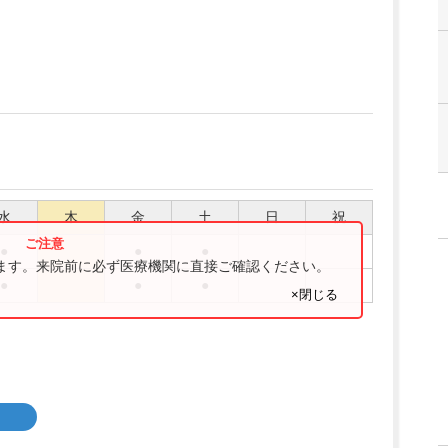
水
木
金
土
日
祝
●
●
●
ります。来院前に必ず医療機関に直接ご確認ください。
●
●
●
×閉じる