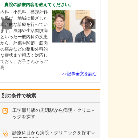
中学生のときに
貴院の診療内容を教えてください。
女性の歯科医師
内科・小児科・整形外科
ことです。幼い
を掲げ、地域に根ざした
科医師は男性が
総合的な診療を行ってい
事」というイメ
ます。風邪や生活習慣病
っていたのです
といった一般内科の疾患
先生の治療を受
から、外傷や関節・筋肉
で認識が変わり
の痛みなどの整形外科的
子どもにとって
な症状まで幅広く対応し
は敬…
ており、お子さんからご
高…
>>記事全文を読む
別の条件で検索
工学部前駅の周辺駅から病院・クリニ
ックを探す
診療科目から病院・クリニックを探す