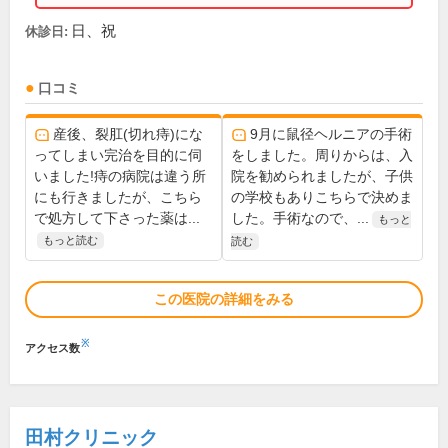
日、祝
休診日:
口コミ
産後、裂肛(切れ痔)にな
9月に鼠径ヘルニアの手術
ってしまい完治を目的に伺
をしました。周りからは、入
いました!痔の病院は違う所
院を勧められましたが、子供
にも行きましたが、こちら
の学校もありこちらで決めま
で処方して下さった薬は...
した。手術なので、...
もっと
もっと読む
読む
この医院の詳細をみる
※
アクセス数
田村クリニック