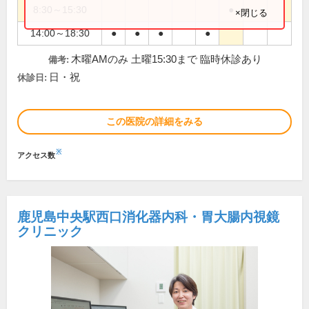
8:30～15:30
●
×閉じる
14:00～18:30
●
●
●
●
木曜AMのみ 土曜15:30まで 臨時休診あり
備考:
日・祝
休診日:
この医院の詳細をみる
※
アクセス数
鹿児島中央駅西口消化器内科・胃大腸内視鏡
クリニック