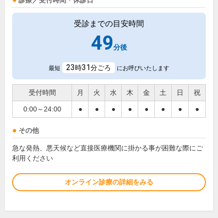
診療／受付時間・休診日
受診までの目安時間
49
分後
23
31
時
分ごろ
最短
にお呼びいたします
受付時間
月
火
水
木
金
土
日
祝
0:00～24:00
●
●
●
●
●
●
●
●
その他
急な発熱、悪天候など直接医療機関に掛かる事が困難な際にご
利用ください
オンライン診療の詳細をみる