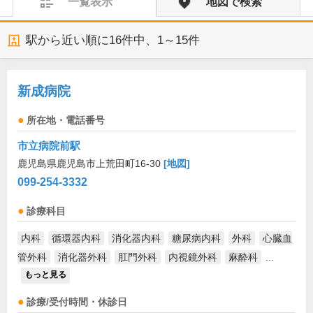
一覧表示
地図で検索
駅から近い順に
16
件中、
1～15件
新成病院
所在地・電話番号
市立病院前駅
鹿児島県鹿児島市上荒田町16-30
[地図]
099-254-3332
診療科目
内科
循環器内科
消化器内科
糖尿病内科
外科
心臓血
管外科
消化器外科
肛門外科
内視鏡外科
麻酔科
...
もっと見る
診療/受付時間・休診日