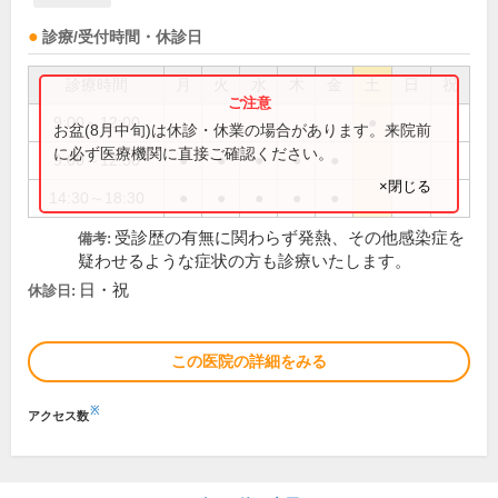
診療/受付時間・休診日
診療時間
月
火
水
木
金
土
日
祝
9:00～12:00
●
お盆(8月中旬)は休診・休業の場合があります。来院前
に必ず医療機関に直接ご確認ください。
9:00～12:30
●
●
●
●
●
×閉じる
14:30～18:30
●
●
●
●
●
受診歴の有無に関わらず発熱、その他感染症を
備考:
疑わせるような症状の方も診療いたします。
日・祝
休診日:
この医院の詳細をみる
※
アクセス数