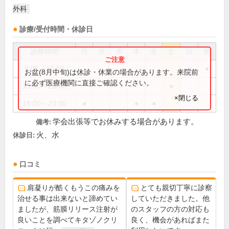
外科
診療/受付時間・休診日
診療時間
月
火
水
木
金
土
日
祝
9:00～15:00
●
●
お盆(8月中旬)は休診・休業の場合があります。来院前
に必ず医療機関に直接ご確認ください。
15:00～23:00
●
×閉じる
18:00～23:00
●
●
●
学会出張等でお休みする場合があります。
備考:
火、水
休診日:
口コミ
肩凝りが酷くもうこの痛みを
とても親切丁寧に診察
治せる事は出来ないと諦めてい
していただきました。他
ましたが、筋膜リリース注射が
のスタッフの方の対応も
良いことを調べてキタゾノクリ
良く、機会があればまた