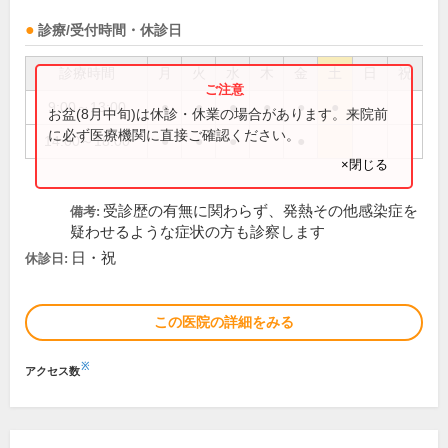
診療/受付時間・休診日
診療時間
月
火
水
木
金
土
日
祝
9:00～13:00
●
●
●
●
●
●
お盆(8月中旬)は休診・休業の場合があります。来院前
に必ず医療機関に直接ご確認ください。
14:00～18:00
●
●
●
●
×閉じる
受診歴の有無に関わらず、発熱その他感染症を
備考:
疑わせるような症状の方も診察します
日・祝
休診日:
この医院の詳細をみる
※
アクセス数