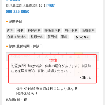
鹿児島県鹿児島市泉町16-1
[地図]
099-225-8650
診療科目
内科
外科
神経内科
呼吸器内科
消化器科
循環器科
心臓血管外科
整形外科
肛門科
眼科
...
もっと見る
診療/受付時間・休診日
外来受付時間
月
火
水
木
金
土
日
祝
8:30～13:00
●
●
●
●
●
●
お盆(8月中旬)は休診・休業の場合があります。来院前
に必ず医療機関に直接ご確認ください。
14:00～17:30
●
●
●
●
●
●
×閉じる
受付/診療日時は科目により異なる
備考:
臨時休診あり
日・祝
休診日: