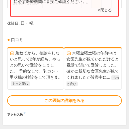
に必ず医療機関に直接ご確認ください。
14:30～18:00
●
●
●
●
●
×閉じる
日・祝
休診日:
口コミ
兼ねてから、検診をしな
木曜金曜土曜の午前中は
いと思って2年が経ち、やっ
女医先生が観ていただけると
との思いで受診をしまし
電話で聞いて受診しました。
た。 予約なしで、乳ガン・
確かに親切な女医先生が観て
甲状腺の検診をして頂きま...
くれましたが診察中に...
もっ
もっと読む
と読む
この医院の詳細をみる
※
アクセス数