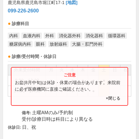
鹿児島県鹿児島市堀江町17-1
[地図]
099-226-2600
診療科目
内科
血液内科
外科
消化器外科
消化器科
循環器科
糖尿病内科
眼科
放射線科
大腸・肛門外科
診療/受付時間・休診日
外来受付時間
月
火
水
木
金
土
日
祝
8:30～12:30
●
●
●
●
●
●
お盆(8月中旬)は休診・休業の場合があります。来院前
に必ず医療機関に直接ご確認ください。
14:00～17:30
●
●
●
●
●
×閉じる
土曜AMのみ/予約制
備考:
受付/診療日時は科目により異なる
日、祝
休診日: