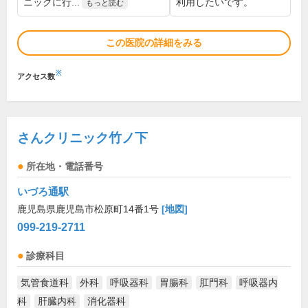
ニックに行...
利用したいです。
もっと読む
この医院の詳細をみる
※
アクセス数
さんクリニック竹ノ下
所在地・電話番号
いづろ通駅
鹿児島県鹿児島市松原町14番1号
[地図]
099-219-2711
診療科目
気管食道科
外科
呼吸器科
胃腸科
肛門科
呼吸器内
科
肝臓内科
消化器科