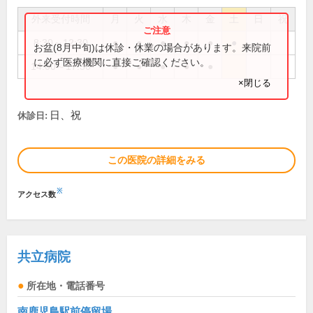
外来受付時間
月
火
水
木
金
土
日
祝
8:30～12:30
●
●
●
●
●
●
お盆(8月中旬)は休診・休業の場合があります。来院前
に必ず医療機関に直接ご確認ください。
14:00～17:30
●
●
●
●
●
×閉じる
日、祝
休診日:
この医院の詳細をみる
※
アクセス数
共立病院
所在地・電話番号
南鹿児島駅前停留場