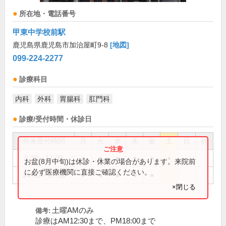
所在地・電話番号
甲東中学校前駅
鹿児島県鹿児島市加治屋町9-8
[地図]
099-224-2277
診療科目
内科
外科
胃腸科
肛門科
診療/受付時間・休診日
外来受付時間
月
火
水
木
金
土
日
祝
8:30～11:30
●
●
●
●
●
●
お盆(8月中旬)は休診・休業の場合があります。来院前
に必ず医療機関に直接ご確認ください。
14:00～17:30
●
●
●
●
●
×閉じる
土曜AMのみ
備考:
診療はAM12:30まで、PM18:00まで