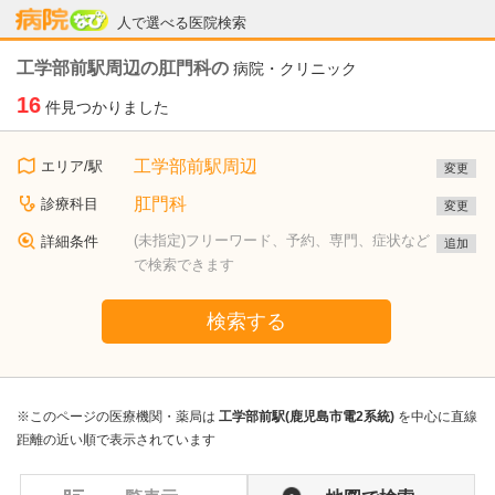
病院なび
人で選べる医院検索
工学部前駅周辺の肛門科の
病院・クリニック
16
件見つかりました
工学部前駅周辺
エリア/駅
変更
肛門科
診療科目
変更
(未指定)フリーワード、予約、専門、症状など
詳細条件
追加
で検索できます
検索する
※このページの医療機関・薬局は
工学部前駅(鹿児島市電2系統)
を中心に直線
距離の近い順で表示されています