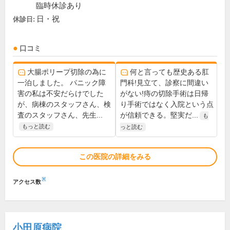
臨時休診あり
日・祝
休診日:
口コミ
大腸ポリープ切除の為に
何と言っても歴史ある肛
一泊しました。 パニック障
門科!見立て、診察に間違い
害の私は不安だらけでした
がない!痔の切除手術は日帰
が、病棟のスタッフさん、検
り手術ではなく入院という点
査のスタッフさん、先生...
が信頼できる。堅実だ...
も
もっと読む
っと読む
この医院の詳細をみる
※
アクセス数
小田原病院