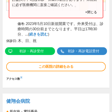
に必ず医療機関に直接ご確認ください。
9:00～18:00
●
●
●
●
×閉じる
2023年5月10日新規開業です。外来受付は、診
備考:
療時間の30分前までとなります。平日は17時30
分、...(
続きを読む
)
木、日、祝
休診日:
初診・再診受付
初診・再診電話受付
この医院の詳細をみる
※
アクセス数
健翔会病院
所在地・電話番号