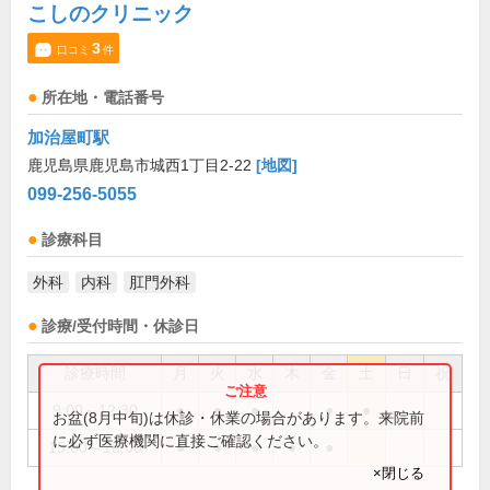
こしのクリニック
3
口コミ
件
所在地・電話番号
加治屋町駅
鹿児島県鹿児島市城西1丁目2-22
[地図]
099-256-5055
診療科目
外科
内科
肛門外科
診療/受付時間・休診日
診療時間
月
火
水
木
金
土
日
祝
9:00～12:30
●
●
●
●
●
お盆(8月中旬)は休診・休業の場合があります。来院前
に必ず医療機関に直接ご確認ください。
15:00～18:00
●
●
●
●
●
×閉じる