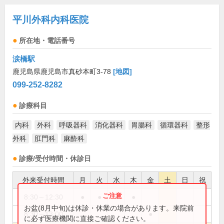
平川外科内科医院
所在地・電話番号
涙橋駅
鹿児島県鹿児島市真砂本町3-78
[地図]
099-252-8282
診療科目
内科
外科
呼吸器科
消化器科
胃腸科
循環器科
整形
外科
肛門科
麻酔科
診療/受付時間・休診日
外来受付時間
月
火
水
木
金
土
日
祝
8:30～12:30
●
●
●
●
お盆(8月中旬)は休診・休業の場合があります。来院前
8:30～13:00
●
に必ず医療機関に直接ご確認ください。