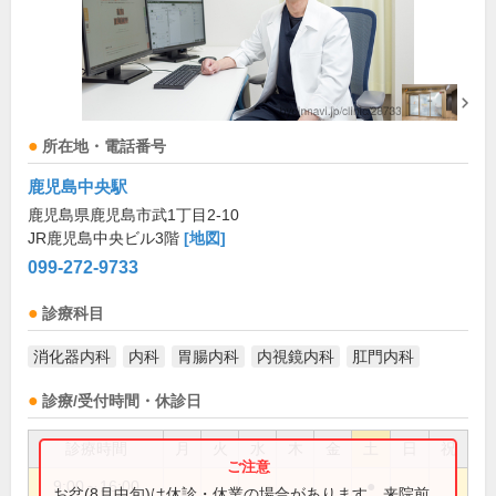
所在地・電話番号
鹿児島中央駅
鹿児島県鹿児島市武1丁目2-10
JR鹿児島中央ビル3階
[地図]
099-272-9733
診療科目
消化器内科
内科
胃腸内科
内視鏡内科
肛門内科
診療/受付時間・休診日
診療時間
月
火
水
木
金
土
日
祝
9:00～16:00
●
お盆(8月中旬)は休診・休業の場合があります。来院前