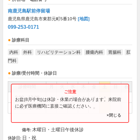
南鹿児島駅前停留場
鹿児島県鹿児島市東郡元町5番10号
[地図]
099-253-0171
診療科目
内科
外科
リハビリテーション科
腫瘍内科
胃腸科
肛
門科
診療/受付時間・休診日
診療時間
月
火
水
木
金
土
日
祝
9:00～13:00
●
●
●
●
●
●
お盆(8月中旬)は休診・休業の場合があります。来院前
に必ず医療機関に直接ご確認ください。
14:00～17:30
●
●
●
●
×閉じる
木曜日・土曜日午後休診
備考:
日・祝
休診日: