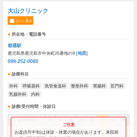
大山クリニック
2
口コミ
件
所在地・電話番号
都通駅
鹿児島県鹿児島市中央町25番地の9
[地図]
099-252-0080
診療科目
外科
呼吸器科
気管食道科
整形外科
胃腸科
肛門科
乳腺外科
内科
診療/受付時間・休診日
診療時間
月
火
水
木
金
土
日
祝
9:00～13:00
●
●
●
●
●
●
お盆(8月中旬)は休診・休業の場合があります。来院前