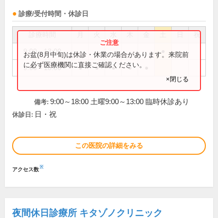
診療/受付時間・休診日
診療時間
月
火
水
木
金
土
日
祝
9:00～13:00
●
お盆(8月中旬)は休診・休業の場合があります。来院前
に必ず医療機関に直接ご確認ください。
9:00～18:00
●
●
●
●
●
×閉じる
9:00～18:00 土曜9:00～13:00 臨時休診あり
備考:
日・祝
休診日:
この医院の詳細をみる
※
アクセス数
夜間休日診療所 キタゾノクリニック