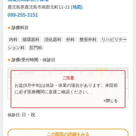
鹿児島県鹿児島市南郡元町11-11
[地図]
099-255-3151
診療科目
内科
循環器科
消化器科
外科
整形外科
リハビリテー
ション科
肛門科
診療/受付時間・休診日
診療時間
月
火
水
木
金
土
日
祝
9:00～13:00
●
●
●
●
●
●
お盆(8月中旬)は休診・休業の場合があります。来院前
に必ず医療機関に直接ご確認ください。
14:00～18:00
●
●
●
●
●
×閉じる
日・祝
休診日:
この医院の詳細をみる