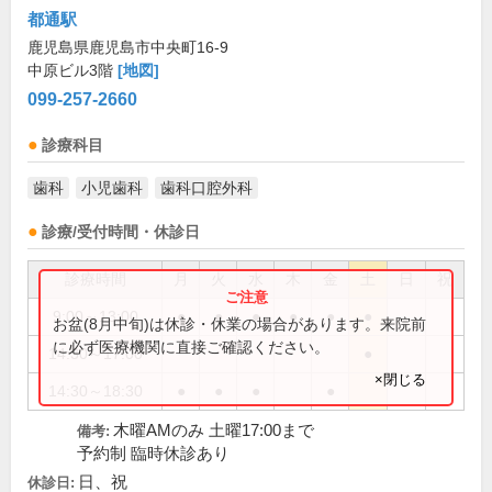
都通駅
鹿児島県鹿児島市中央町16-9
中原ビル3階
[地図]
099-257-2660
診療科目
歯科
小児歯科
歯科口腔外科
診療/受付時間・休診日
診療時間
月
火
水
木
金
土
日
祝
9:00～13:00
●
●
●
●
●
●
お盆(8月中旬)は休診・休業の場合があります。来院前
に必ず医療機関に直接ご確認ください。
14:30～17:00
●
×閉じる
14:30～18:30
●
●
●
●
木曜AMのみ 土曜17:00まで
備考:
予約制 臨時休診あり
日、祝
休診日: