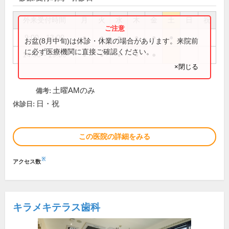
外来受付時間
月
火
水
木
金
土
日
祝
9:00～13:00
●
●
●
●
●
●
お盆(8月中旬)は休診・休業の場合があります。来院前
に必ず医療機関に直接ご確認ください。
14:30～19:00
●
●
●
●
●
×閉じる
土曜AMのみ
備考:
日・祝
休診日:
この医院の詳細をみる
※
アクセス数
キラメキテラス歯科