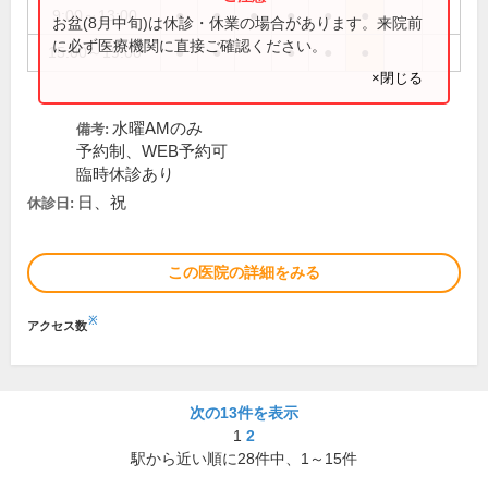
9:00～13:00
●
●
●
●
●
●
お盆(8月中旬)は休診・休業の場合があります。来院前
に必ず医療機関に直接ご確認ください。
15:00～19:00
●
●
●
●
●
×閉じる
水曜AMのみ
備考:
予約制、WEB予約可
臨時休診あり
日、祝
休診日:
この医院の詳細をみる
※
アクセス数
次の13件を表示
1
2
駅から近い順に
28
件中、
1～15件