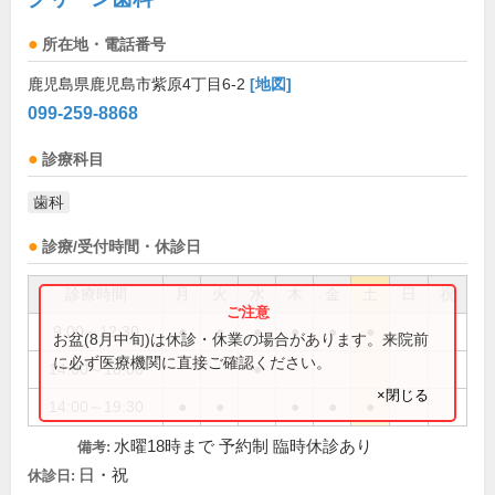
所在地・電話番号
鹿児島県鹿児島市紫原4丁目6-2
[地図]
099-259-8868
診療科目
歯科
診療/受付時間・休診日
診療時間
月
火
水
木
金
土
日
祝
9:00～12:30
●
●
●
●
●
●
お盆(8月中旬)は休診・休業の場合があります。来院前
に必ず医療機関に直接ご確認ください。
14:00～18:00
●
×閉じる
14:00～19:30
●
●
●
●
●
水曜18時まで 予約制 臨時休診あり
備考:
日・祝
休診日: