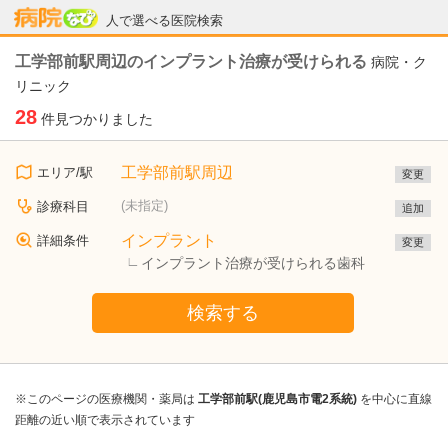
病院なび
人で選べる医院検索
工学部前駅周辺のインプラント治療が受けられる
病院・ク
リニック
28
件見つかりました
工学部前駅周辺
エリア/駅
変更
(未指定)
診療科目
追加
インプラント
詳細条件
変更
インプラント治療が受けられる歯科
検索する
※このページの医療機関・薬局は
工学部前駅(鹿児島市電2系統)
を中心に直線
距離の近い順で表示されています