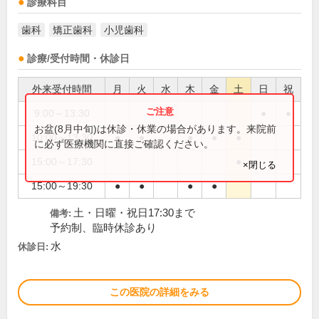
診療科目
歯科
矯正歯科
小児歯科
診療/受付時間・休診日
外来受付時間
月
火
水
木
金
土
日
祝
9:00～13:30
●
●
お盆(8月中旬)は休診・休業の場合があります。来院前
10:00～13:30
●
●
●
●
●
に必ず医療機関に直接ご確認ください。
15:00～17:30
●
×閉じる
15:00～19:30
●
●
●
●
土・日曜・祝日17:30まで
備考:
予約制、臨時休診あり
水
休診日:
この医院の詳細をみる