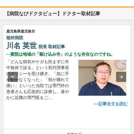
【病院なびドクタビュー】ドクター取材記事
鹿児島県鹿児島市
植村病院
川名 英世
院長
取材記事
貴院は地域の「駆け込み寺」のような存在なのですね。
「どんな病気やケガも拒まずに年
中無休で診る」という初代理事長
のポリシーを受け継ぎ、「急に手
が動かなくなった」「頬が腫れて
痛い」といった当院では専門外の
患者さんも応急的に診療し、速や
かに近隣の専門医をご…
>>記事全文を読む