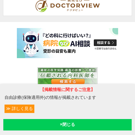
【掲載情報に関するご注意】
自由診療(保険適用外)の情報が掲載されています
詳しく見る
条件変更
13
予約/受付
現在診療
現在地