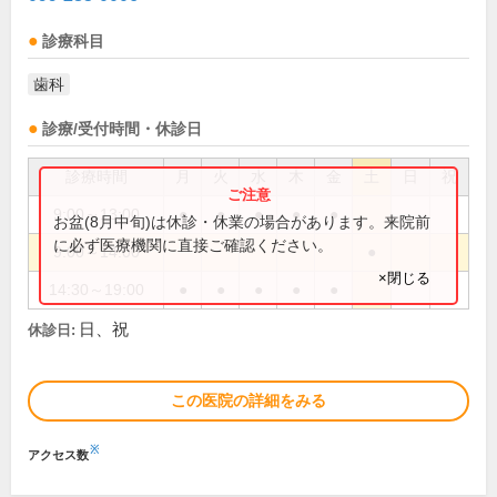
診療科目
歯科
診療/受付時間・休診日
診療時間
月
火
水
木
金
土
日
祝
9:00～13:00
●
●
●
●
●
お盆(8月中旬)は休診・休業の場合があります。来院前
に必ず医療機関に直接ご確認ください。
9:00～14:00
●
×閉じる
14:30～19:00
●
●
●
●
●
日、祝
休診日:
この医院の詳細をみる
※
アクセス数