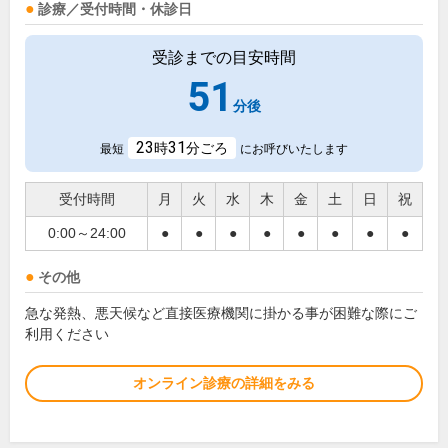
診療／受付時間・休診日
受診までの目安時間
51
分後
23
31
時
分ごろ
最短
にお呼びいたします
受付時間
月
火
水
木
金
土
日
祝
0:00～24:00
●
●
●
●
●
●
●
●
その他
急な発熱、悪天候など直接医療機関に掛かる事が困難な際にご
利用ください
オンライン診療の詳細をみる