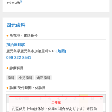
※
アクセス数
四元歯科
所在地・電話番号
加治屋町駅
鹿児島県鹿児島市加治屋町1-18
[地図]
099-222-8541
診療科目
歯科
小児歯科
矯正歯科
診療/受付時間・休診日
診療時間
月
火
水
木
金
土
日
祝
9:00～13:00
●
●
●
●
●
お盆(8月中旬)は休診・休業の場合があります。来院前