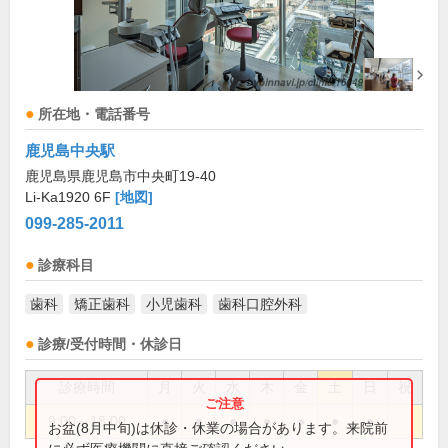
所在地・電話番号
鹿児島中央駅
鹿児島県鹿児島市中央町19-40
Li-Ka1920 6F
[地図]
099-285-2011
診療科目
歯科
矯正歯科
小児歯科
歯科口腔外科
診療/受付時間・休診日
診療時間
月
火
水
木
金
土
日
祝
9:00～18:00
●
●
●
●
●
●
●
お盆(8月中旬)は休診・休業の場合があります。来院前