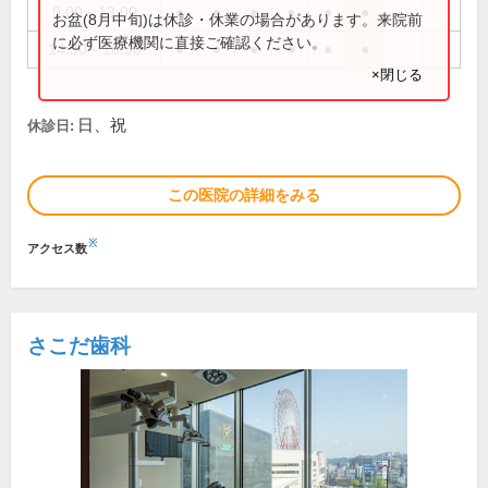
9:00～13:00
●
●
●
●
●
●
お盆(8月中旬)は休診・休業の場合があります。来院前
に必ず医療機関に直接ご確認ください。
14:30～18:30
●
●
●
●
●
●
×閉じる
日、祝
休診日:
この医院の詳細をみる
※
アクセス数
さこだ歯科