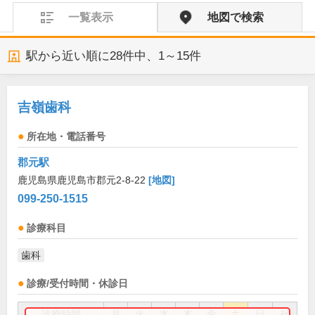
一覧表示
地図で検索
駅から近い順に
28
件中、
1～15件
吉嶺歯科
所在地・電話番号
郡元駅
鹿児島県鹿児島市郡元2-8-22
[地図]
099-250-1515
診療科目
歯科
診療/受付時間・休診日
診療時間
月
火
水
木
金
土
日
祝