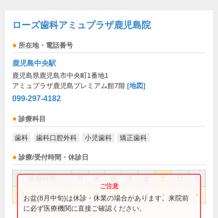
ローズ歯科アミュプラザ鹿児島院
所在地・電話番号
鹿児島中央駅
鹿児島県鹿児島市中央町1番地1
アミュプラザ鹿児島プレミアム館7階
[地図]
099-297-4182
診療科目
歯科
歯科口腔外科
小児歯科
矯正歯科
診療/受付時間・休診日
診療時間
月
火
水
木
金
土
日
祝
10:00～21:00
●
●
●
●
●
●
●
お盆(8月中旬)は休診・休業の場合があります。来院前
に必ず医療機関に直接ご確認ください。