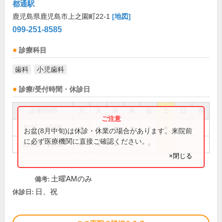
都通駅
鹿児島県鹿児島市上之園町22-1
[地図]
099-251-8585
診療科目
歯科
小児歯科
診療/受付時間・休診日
診療時間
月
火
水
木
金
土
日
祝
9:00～13:00
●
●
●
●
●
●
お盆(8月中旬)は休診・休業の場合があります。来院前
に必ず医療機関に直接ご確認ください。
15:00～19:00
●
●
●
●
●
×閉じる
土曜AMのみ
備考:
日、祝
休診日: