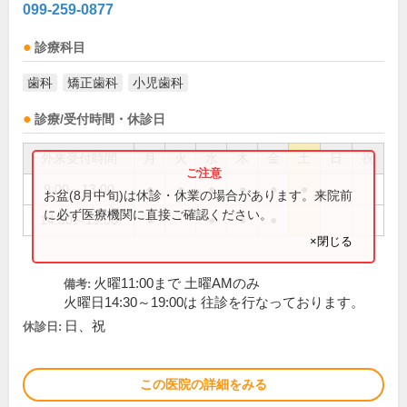
099-259-0877
診療科目
歯科
矯正歯科
小児歯科
診療/受付時間・休診日
外来受付時間
月
火
水
木
金
土
日
祝
9:00～13:00
●
●
●
●
●
●
お盆(8月中旬)は休診・休業の場合があります。来院前
に必ず医療機関に直接ご確認ください。
14:30～19:00
●
●
●
●
×閉じる
火曜11:00まで 土曜AMのみ
備考:
火曜日14:30～19:00は 往診を行なっております。
日、祝
休診日:
この医院の詳細をみる