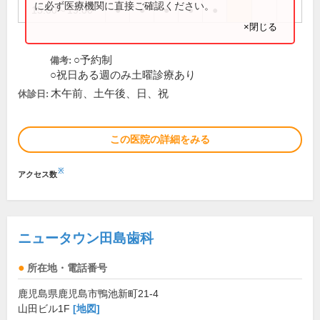
に必ず医療機関に直接ご確認ください。
15:00～19:00
●
●
●
●
●
×閉じる
○予約制
備考:
○祝日ある週のみ土曜診療あり
木午前、土午後、日、祝
休診日:
この医院の詳細をみる
※
アクセス数
ニュータウン田島歯科
所在地・電話番号
鹿児島県鹿児島市鴨池新町21-4
山田ビル1F
[地図]