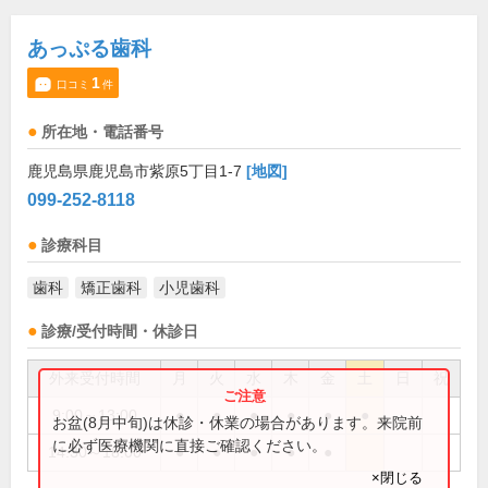
あっぷる歯科
1
口コミ
件
所在地・電話番号
鹿児島県鹿児島市紫原5丁目1-7
[地図]
099-252-8118
診療科目
歯科
矯正歯科
小児歯科
診療/受付時間・休診日
外来受付時間
月
火
水
木
金
土
日
祝
9:00～13:00
●
●
●
●
●
●
お盆(8月中旬)は休診・休業の場合があります。来院前
に必ず医療機関に直接ご確認ください。
14:30～18:00
●
●
●
●
●
×閉じる