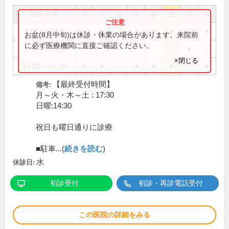
診療時間
月
火
水
木
金
土
日
祝
9:00～13:00
●
●
●
●
●
●
お盆(8月中旬)は休診・休業の場合があります。来院前
に必ず医療機関に直接ご確認ください。
9:00～15:00
●
×閉じる
14:00～18:00
●
●
●
●
●
●
【最終受付時間】
備考:
月～火・木～土 : 17:30
日曜:14:30
祝日も曜日通りに診療
■駐車...(
続きを読む
)
水
休診日:
初診受付
初診・再診電話受付
この医院の詳細をみる