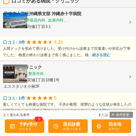
口コミがある病院・クリニック
日本赤十字社沖縄県支部
沖縄赤十字病院
循環器内科, 呼吸器内科, 血液内科, ...
沖縄県那覇市与儀1丁目3-1
4.33
口コミ: 3件
人間ドックを初めて受けました。受け付けから診察まで言葉遣いや対応が丁寧
でした。 検査が終わり診察まで長く感じました。 雑...
続きを読む
かいせいクリニック
内科, 小児科, 整形外科, ...
沖縄県那覇市宮城1丁目18番1号
エススタジオ小禄3F
5
口コミ: 1件
新しくてとても綺麗な病院です。 子供が夜間、痙攣のような症状が発生したの
で翌日こちらの小児科を受診しました。 うまく伝え...
続きを読む
条件変更
3
空と海とクリニック
予約/受付
現在診療
現在地
内科, 消化器科, 呼吸器科, ...
沖縄県豊見城市宜保二丁目7番地7