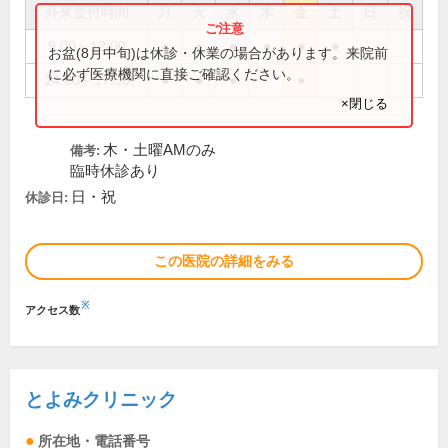
外来受付時間
月
火
水
木
金
土
日
祝
9:00～12:00
●
●
●
●
●
●
お盆(8月中旬)は休診・休業の場合があります。来院前
に必ず医療機関に直接ご確認ください。
14:00～17:30
●
●
●
●
×閉じる
木・土曜AMのみ
備考:
臨時休診あり
日・祝
休診日:
この医院の詳細をみる
※
アクセス数
とよみクリニック
所在地・電話番号