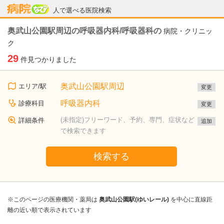
病院なび
人で選べる医院検索
奥武山公園駅周辺の呼吸器内科/呼吸器科の
病院・クリニッ
ク
29
件見つかりました
奥武山公園駅周辺
エリア/駅
変更
呼吸器内科
診療科目
変更
(未指定)フリーワード、予約、専門、症状など
詳細条件
追加
で検索できます
検索する
※このページの医療機関・薬局は
奥武山公園駅(ゆいレール)
を中心に直線距
離の近い順で表示されています