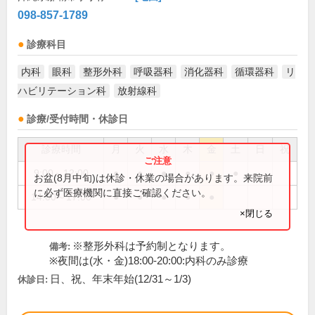
098-857-1789
診療科目
内科
眼科
整形外科
呼吸器科
消化器科
循環器科
リ
ハビリテーション科
放射線科
診療/受付時間・休診日
診療時間
月
火
水
木
金
土
日
祝
9:00～12:00
●
●
●
●
●
●
お盆(8月中旬)は休診・休業の場合があります。来院前
に必ず医療機関に直接ご確認ください。
14:00～17:00
●
●
●
●
●
×閉じる
※整形外科は予約制となります。
備考:
※夜間は(水・金)18:00-20:00:内科のみ診療
日、祝、年末年始(12/31～1/3)
休診日: