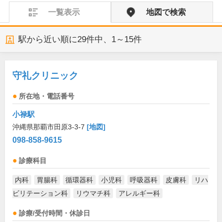
一覧表示
地図で検索
駅から近い順に
29
件中、
1～15件
守礼クリニック
所在地・電話番号
小禄駅
沖縄県那覇市田原3-3-7
[地図]
098-858-9615
診療科目
内科
胃腸科
循環器科
小児科
呼吸器科
皮膚科
リハ
ビリテーション科
リウマチ科
アレルギー科
診療/受付時間・休診日