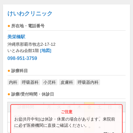
けいわクリニック
所在地・電話番号
美栄橋駅
沖縄県那覇市牧志2-17-12
いとみね会館1階
[地図]
098-951-3759
診療科目
内科
呼吸器科
小児科
皮膚科
呼吸器内科
診療/受付時間・休診日
診療時間
月
火
水
木
金
土
日
祝
9:00～12:00
●
●
●
●
●
お盆(8月中旬)は休診・休業の場合があります。来院前
に必ず医療機関に直接ご確認ください。
14:00～17:00
●
●
●
●
●