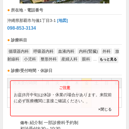
所在地・電話番号
沖縄県那覇市与儀1丁目3-1
[地図]
098-853-3134
診療科目
循環器内科
呼吸器内科
血液内科
内科(腎臓)
外科
放
射線科
小児科
整形外科
産婦人科
眼科
...
もっと見る
診療/受付時間・休診日
外来受付時間
月
火
水
木
金
土
日
祝
8:30～11:00
●
●
●
●
●
お盆(8月中旬)は休診・休業の場合があります。来院前
に必ず医療機関に直接ご確認ください。
13:00～15:00
●
●
●
●
●
×閉じる
紹介制 一部診療科予約制
備考:
初診受付8:30～10:30