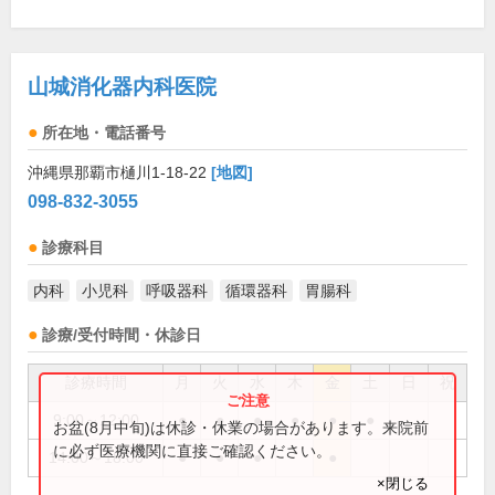
山城消化器内科医院
所在地・電話番号
沖縄県那覇市樋川1-18-22
[地図]
098-832-3055
診療科目
内科
小児科
呼吸器科
循環器科
胃腸科
診療/受付時間・休診日
診療時間
月
火
水
木
金
土
日
祝
9:00～12:00
●
●
●
●
●
●
お盆(8月中旬)は休診・休業の場合があります。来院前
に必ず医療機関に直接ご確認ください。
14:00～18:00
●
●
●
●
×閉じる