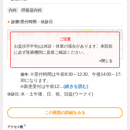
内科
呼吸器内科
診療/受付時間・休診日
診療時間
月
火
水
木
金
土
日
祝
9:00～13:00
●
●
●
●
●
●
お盆(8月中旬)は休診・休業の場合があります。来院前
に必ず医療機関に直接ご確認ください。
14:00～18:00
●
●
●
●
×閉じる
※受付時間は午前8:30～12:30、午後14:00～17:
備考:
30になります。
※新患受付は午前12:...(
続きを読む
)
水・土午後、日、祝、旧盆(ウークイ)
休診日:
この医院の詳細をみる
※
アクセス数