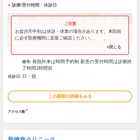
診療/受付時間・休診日
診療時間
月
火
水
木
金
土
日
祝
9:00～13:00
●
●
●
●
●
●
お盆(8月中旬)は休診・休業の場合があります。来院前
に必ず医療機関に直接ご確認ください。
14:00～18:00
●
●
●
●
●
×閉じる
発熱外来は時間予約制 新患の受付時間は診療終
備考:
了時間1時間前
日・祝
休診日:
この医院の詳細をみる
※
アクセス数
新健幸クリニック