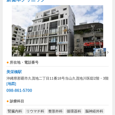
所在地・電話番号
美栄橋駅
沖縄県那覇市久茂地二丁目11番18号当山久茂地川医邸2階・3階
[地図]
098-861-5700
診療科目
腎臓内科
リウマチ科
整形外科
循環器科
脳神経外科