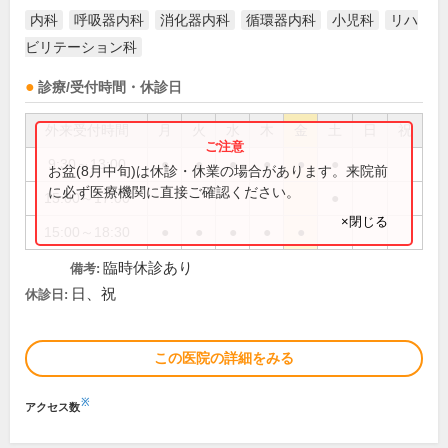
内科
呼吸器内科
消化器内科
循環器内科
小児科
リハ
ビリテーション科
診療/受付時間・休診日
外来受付時間
月
火
水
木
金
土
日
祝
9:30～13:00
●
●
●
●
●
●
お盆(8月中旬)は休診・休業の場合があります。来院前
に必ず医療機関に直接ご確認ください。
15:00～17:00
●
×閉じる
15:00～18:30
●
●
●
●
●
臨時休診あり
備考:
日、祝
休診日:
この医院の詳細をみる
※
アクセス数