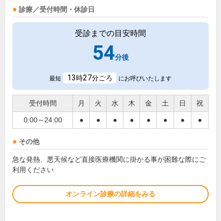
診療／受付時間・休診日
受診までの目安時間
54
分後
13
27
時
分ごろ
最短
にお呼びいたします
受付時間
月
火
水
木
金
土
日
祝
0:00～24:00
●
●
●
●
●
●
●
●
その他
急な発熱、悪天候など直接医療機関に掛かる事が困難な際にご
利用ください
オンライン診療の詳細をみる