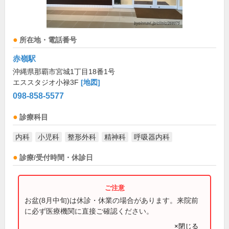
所在地・電話番号
赤嶺駅
沖縄県那覇市宮城1丁目18番1号
エススタジオ小禄3F
[地図]
098-858-5577
診療科目
内科
小児科
整形外科
精神科
呼吸器内科
診療/受付時間・休診日
お盆(8月中旬)は休診・休業の場合があります。来院前
に必ず医療機関に直接ご確認ください。
×閉じる