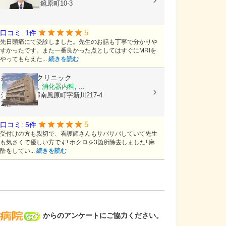
沖縄県那覇市鏡原町10-3
5
口コミ: 1件
先日頭痛にて受診しました。先生のお話も丁寧で分かりや
すかったです。また一番良かった点としてはすぐにMRIを
やってもらえた...
続きを読む
那覇内視鏡クリニック
胃腸科, 内科, 消化器内科, ...
沖縄県島尻郡南風原町字新川217-4
2階
5
口コミ: 5件
受付けの方も親切で、看護師さんもサバサバしていて先生
も気さくで優しい方です! ホクロを3箇所除去しました! 麻
酔をしてい...
続きを読む
病院なび
からのアンケートにご協力ください。