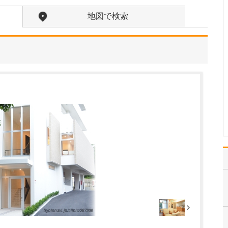
り組みをされていますか?
当院の強みのひとつは、
地図で検索
医療と介護の両面から在
宅療養を支える体制が整
っている点だと考えてい
ます。居宅介護支援事業
所「武田医院ケアセンタ
ー」には、常勤とパート
タイムのケアマネジャー
がそれぞれ在籍してお
り、…
>>記事全文を読む