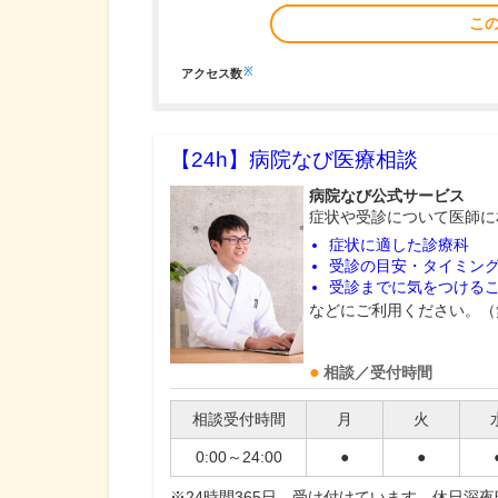
こ
※
アクセス数
【24h】
病院なび医療相談
病院なび公式サービス
症状や受診について医師に
症状に適した診療科
受診の目安・タイミン
受診までに気をつける
などにご利用ください。（
相談／受付時間
相談受付時間
月
火
0:00～24:00
●
●
※24時間365日、受け付けています。休日深