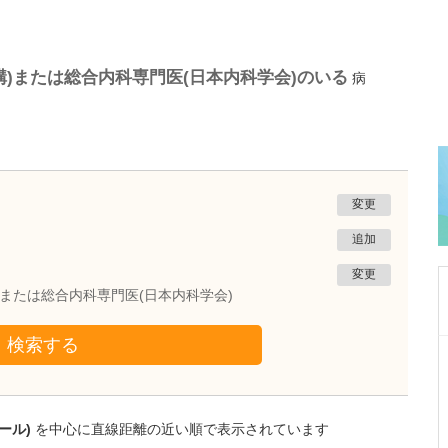
)または総合内科専門医(日本内科学会)のいる
病
変更
追加
変更
)または総合内科専門医(日本内科学会)
検索する
東京都目黒区
武田医院
武田 光史
院長
取材記事
ール)
を中心に直線距離の近い順で表示されています
高齢者の在宅療養支援について、どのような取