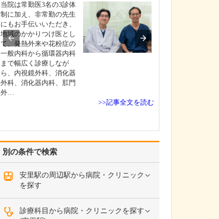
いのでしょうか?
当院は常勤医3名の3診体
患者さんの年齢
制に加え、非常勤の先生
よりますが、早
にもお手伝いいただき、
ためには定期的
地域のかかりつけ医とし
いただくのが望
て、発熱外来や花粉症の
す。特に、ピロ
一般内科から循環器内科
染して慢性胃炎
まで幅広く診療しなが
いる方は胃がん
ら、内視鏡外科、消化器
があり、大腸ポ
外科、消化器内科、肛門
あった方は大腸
外…
>>記事全文を読む
ス…
別の条件で検索
安里駅の周辺駅から病院・クリニック
を探す
診療科目から病院・クリニックを探す