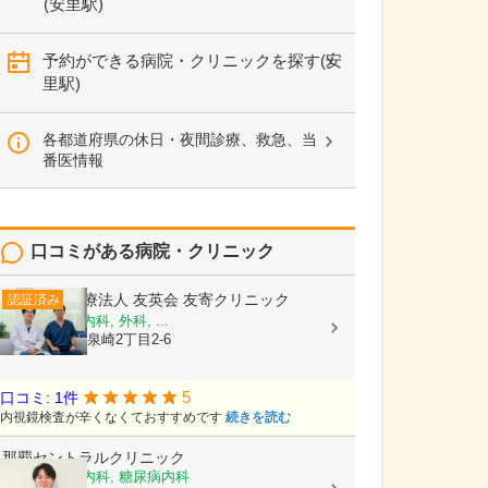
(安里駅)
予約ができる病院・クリニックを探す(安
里駅)
各都道府県の休日・夜間診療、救急、当
番医情報
口コミがある病院・クリニック
医療法人 友英会
友寄クリニック
認証済み
内科, 消化器内科, 外科, ...
沖縄県那覇市泉崎2丁目2-6
5
口コミ: 1件
内視鏡検査が辛くなくておすすめです
続きを読む
那覇セントラルクリニック
内科, 脳神経内科, 糖尿病内科