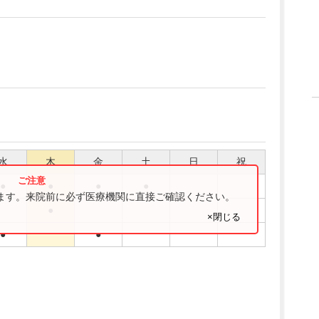
水
木
金
土
日
祝
●
●
●
●
ります。来院前に必ず医療機関に直接ご確認ください。
●
×閉じる
●
●