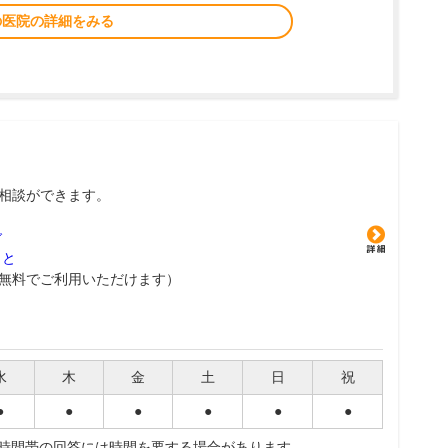
の医院の詳細をみる
相談ができます。
グ
こと
無料でご利用いただけます）
水
木
金
土
日
祝
●
●
●
●
●
●
夜時間帯の回答には時間を要する場合があります。