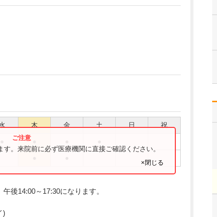
水
木
金
土
日
祝
●
●
●
●
ります。来院前に必ず医療機関に直接ご確認ください。
●
●
×閉じる
、午後14:00～17:30になります。
)