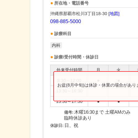
所在地・電話番号
沖縄県那覇市松川3丁目18-30
[地図]
098-885-5000
診療科目
内科
診療/受付時間・休診日
外来受付時間
月
火
8:30～12:00
●
●
お盆(8月中旬)は休診・休業の場合があ
13:30～16:30
13:30～17:30
●
●
木曜16:30まで 土曜AMのみ
備考:
臨時休診あり
日、祝
休診日: