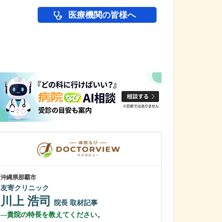
医療機関の皆様へ
医師(ドクター)の
沖縄県那覇市
沖縄県那覇市
友寄クリニック
一銀内科胃腸科
川上 浩司
城間 翔
院長
取材記事
院
貴院の特長を教えてください。
内視鏡検査は、