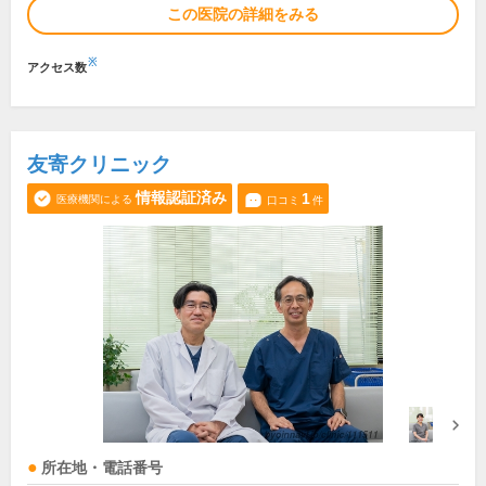
この医院の詳細をみる
※
アクセス数
友寄クリニック
情報認証済み
1
医療機関による
口コミ
件
所在地・電話番号