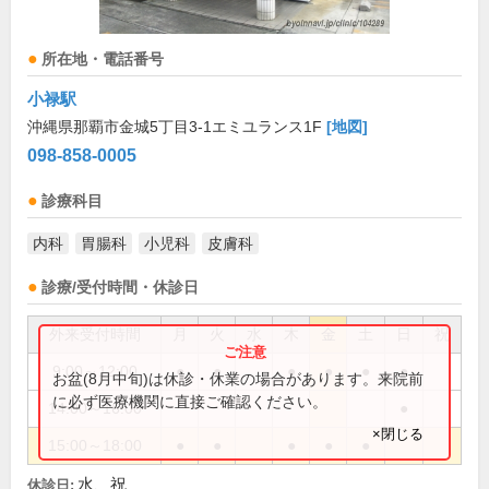
所在地・電話番号
小禄駅
沖縄県那覇市金城5丁目3-1エミユランス1F
[地図]
098-858-0005
診療科目
内科
胃腸科
小児科
皮膚科
診療/受付時間・休診日
外来受付時間
月
火
水
木
金
土
日
祝
9:00～12:00
●
●
●
●
●
●
お盆(8月中旬)は休診・休業の場合があります。来院前
に必ず医療機関に直接ご確認ください。
14:00～16:00
●
×閉じる
15:00～18:00
●
●
●
●
●
水、祝
休診日: