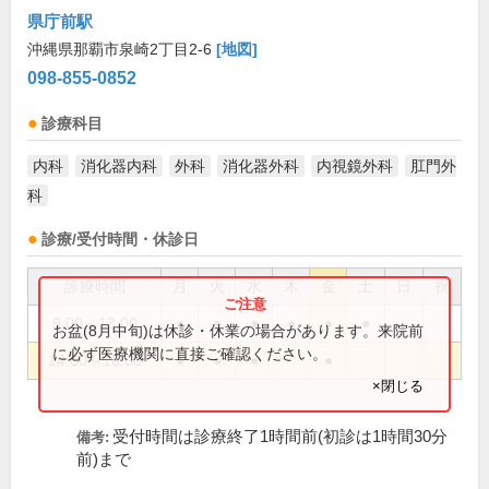
県庁前駅
沖縄県那覇市泉崎2丁目2-6
[地図]
098-855-0852
診療科目
内科
消化器内科
外科
消化器外科
内視鏡外科
肛門外
科
診療/受付時間・休診日
診療時間
月
火
水
木
金
土
日
祝
9:00～13:00
●
●
●
●
●
●
お盆(8月中旬)は休診・休業の場合があります。来院前
に必ず医療機関に直接ご確認ください。
14:00～18:00
●
●
●
●
×閉じる
受付時間は診療終了1時間前(初診は1時間30分
備考:
前)まで