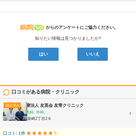
病院なび
からのアンケートにご協力ください。
知りたい情報は見つかりましたか?
はい
いいえ
口コミがある病院・クリニック
医療法人 友英会
友寄クリニック
認証済み
内科, 消化器内科, 外科, ...
沖縄県那覇市泉崎2丁目2-6
5
口コミ: 1件