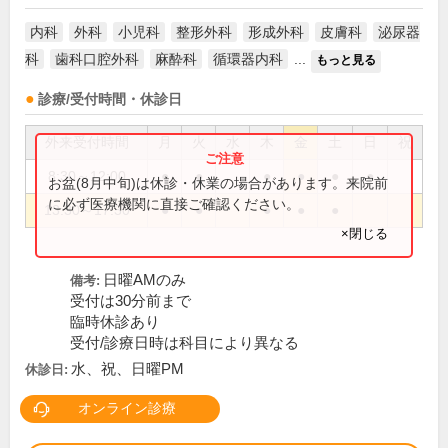
内科
外科
小児科
整形外科
形成外科
皮膚科
泌尿器
科
歯科口腔外科
麻酔科
循環器内科
...
もっと見る
診療/受付時間・休診日
外来受付時間
月
火
水
木
金
土
日
祝
8:30～12:00
●
●
●
●
●
●
お盆(8月中旬)は休診・休業の場合があります。来院前
に必ず医療機関に直接ご確認ください。
13:30～17:30
●
●
●
●
●
×閉じる
日曜AMのみ
備考:
受付は30分前まで
臨時休診あり
受付/診療日時は科目により異なる
水、祝、日曜PM
休診日:
オンライン診療