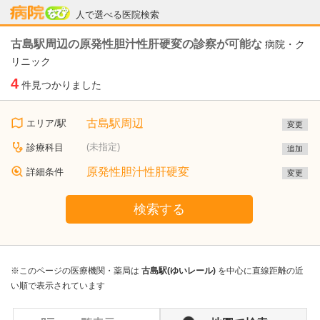
病院なび
人で選べる医院検索
古島駅周辺の原発性胆汁性肝硬変の診察が可能な
病院・ク
リニック
4
件見つかりました
古島駅周辺
エリア/駅
変更
(未指定)
診療科目
追加
原発性胆汁性肝硬変
詳細条件
変更
検索する
※このページの医療機関・薬局は
古島駅(ゆいレール)
を中心に直線距離の近
い順で表示されています