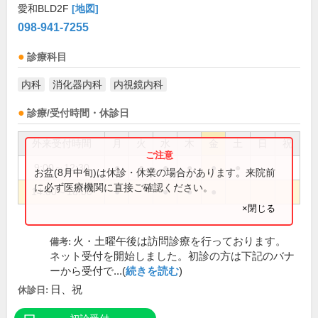
愛和BLD2F
[地図]
098-941-7255
診療科目
内科
消化器内科
内視鏡内科
診療/受付時間・休診日
外来受付時間
月
火
水
木
金
土
日
祝
9:00～12:30
●
●
●
●
●
●
お盆(8月中旬)は休診・休業の場合があります。来院前
に必ず医療機関に直接ご確認ください。
14:00～18:00
●
●
●
●
×閉じる
火・土曜午後は訪問診療を行っております。
備考:
ネット受付を開始しました。初診の方は下記のバナ
ーから受付で...(
続きを読む
)
日、祝
休診日: