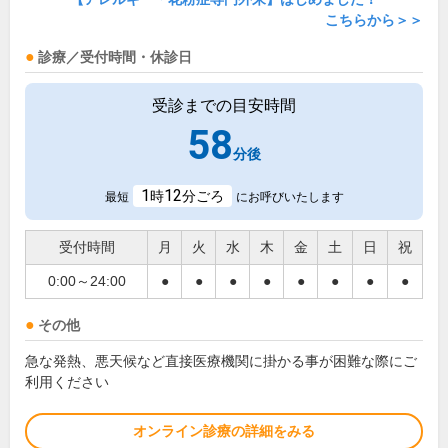
こちらから＞＞
診療／受付時間・休診日
受診までの目安時間
58
分後
1
12
時
分ごろ
最短
にお呼びいたします
受付時間
月
火
水
木
金
土
日
祝
0:00～24:00
●
●
●
●
●
●
●
●
その他
急な発熱、悪天候など直接医療機関に掛かる事が困難な際にご
利用ください
オンライン診療の詳細をみる