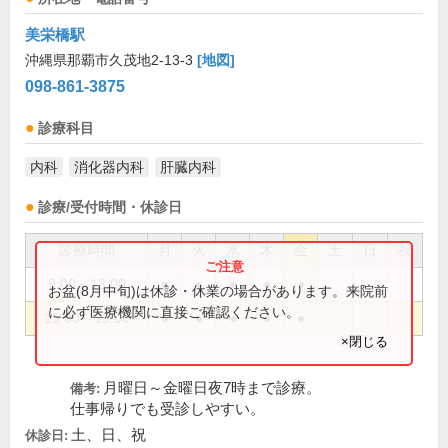
美栄橋駅
沖縄県那覇市久茂地2-13-3
[地図]
098-861-3875
診療科目
内科
消化器内科
肝臓内科
診療/受付時間・休診日
診療時間
月
火
水
木
金
土
日
祝
9:00～13:00
●
●
●
●
●
お盆(8月中旬)は休診・休業の場合があります。来院前
に必ず医療機関に直接ご確認ください。
15:00～19:00
●
●
●
●
●
×閉じる
月曜日～金曜日夜7時まで診療。
備考:
仕事帰りでも受診しやすい。
土、日、祝
休診日: