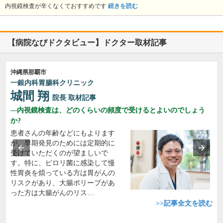
内視鏡検査が辛くなくておすすめです
続きを読む
【病院なびドクタビュー】ドクター取材記事
沖縄県那覇市
一銀内科胃腸科クリニック
城間 翔
院長
取材記事
内視鏡検査は、どのくらいの頻度で受けるとよいのでしょう
か?
患者さんの年齢などにもよります
が、早期発見のためには定期的に
受けていただくのが望ましいで
す。特に、ピロリ菌に感染して慢
性胃炎を煩っている方は胃がんの
リスクがあり、大腸ポリープがあ
った方は大腸がんのリス…
>>記事全文を読む