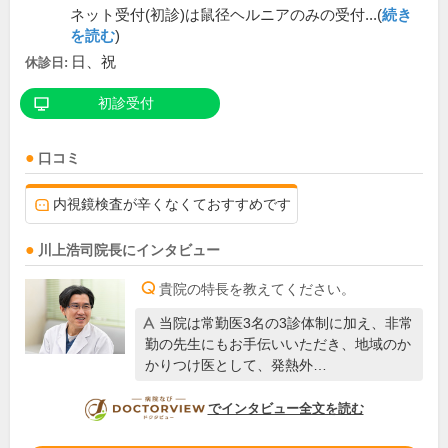
ネット受付(初診)は鼠径ヘルニアのみの受付...(
続き
を読む
)
日、祝
休診日:
初診受付
口コミ
内視鏡検査が辛くなくておすすめです
川上浩司
院長
にインタビュー
貴院の特長を教えてください。
当院は常勤医3名の3診体制に加え、非常
勤の先生にもお手伝いいただき、地域のか
かりつけ医として、発熱外…
DOCTORVIEW
でインタビュー全文を読む