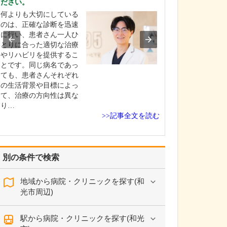
ださい。
貴院は浦和駅近
何よりも大切にしている
患者さんが多く来
のは、正確な診断を迅速
眼科も耳鼻咽喉
に行い、患者さん一人ひ
さなお子さんから
とりに合った適切な治療
上のご高齢の方
やリハビリを提供するこ
い年代の方が来
とです。同じ病名であっ
います。長年通
ても、患者さんそれぞれ
さる方も多く、
の生活背景や目標によっ
なさんで一緒に
て、治療の方向性は異な
て、それぞれ眼
り…
咽喉科を受診さ
>>記事全文を読む
さ…
別の条件で検索
地域から病院・クリニックを探す(和
光市周辺)
駅から病院・クリニックを探す(和光