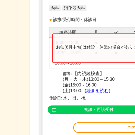
内科
消化器内科
診療/受付時間・休診日
診療時間
月
火
9:00～12:00
●
●
お盆(8月中旬)は休診・休業の場合があ
15:30～18:00
●
●
16:00～18:00
【内視鏡検査】
備考:
(月・火・木)13:00～15:30
(金)15:00～16:00
(土)13:00...(
続きを読む
)
水、日、祝
休診日:
初診・再診受付
こ