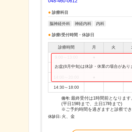
048-460-0612
診療科目
脳神経外科
神経内科
内科
診療/受付時間・休診日
診療時間
月
火
9:00～13:00
●
お盆(8月中旬)は休診・休業の場合があ
10:00～13:30
14:00～20:00
●
14:30～18:00
最終受付は1時間前となります
備考:
(平日19時まで、土日17時まで)
※ご予約時間を過ぎますと診察でき..
火、金
休診日: