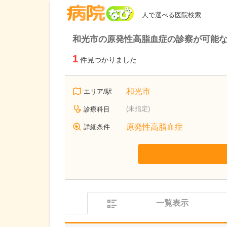
病院なび
人で選べる医院検索
和光市の原発性高脂血症の診察が可能
1
件見つかりました
和光市
エリア/駅
(未指定)
診療科目
原発性高脂血症
詳細条件
一覧表示