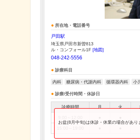
所在地・電話番号
戸田駅
埼玉県戸田市新曽813
ル・コンフォール1F
[地図]
048-242-5556
診療科目
内科
糖尿病・代謝内科
循環器内科
小
診療/受付時間・休診日
診療時間
月
火
9:00～12:00
●
●
お盆(8月中旬)は休診・休業の場合があ
15:00～19:00
●
●