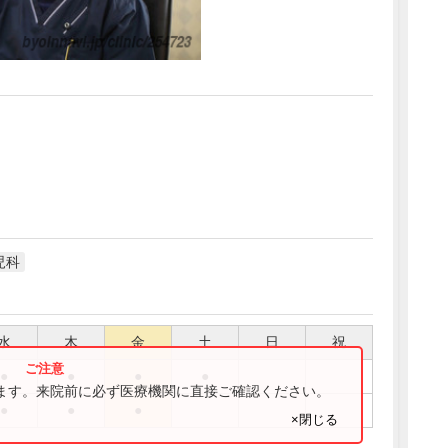
児科
水
木
金
土
日
祝
●
●
●
●
ります。来院前に必ず医療機関に直接ご確認ください。
●
●
●
×閉じる