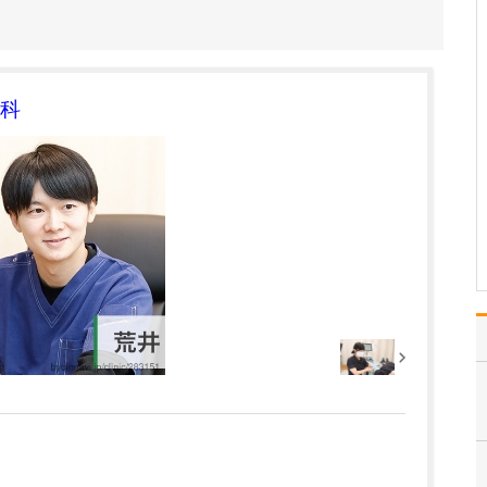
ください。
これまで耳を専門に研鑽
を積んできたこともあ
り、難聴や突発性難聴、
中耳炎をはじめ、耳鳴り
科
やめまいなどの診断・治
療には特に力を入れてい
ます。難聴は原因によっ
て治療法が異なるため、
まずは詳しい検査で「ど
こに…
>>記事全文を読む