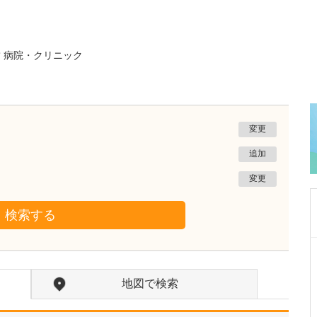
な
病院・クリニック
変更
追加
変更
検索する
東京都中野区
中野富士見町耳鼻咽喉科
地図で検索
冨岡 亮太
院長
取材記事
特に先生が力を入れている診療について教えて