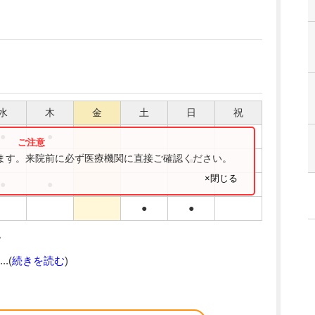
水
木
金
土
日
祝
●
●
ります。来院前に必ず医療機関に直接ご確認ください。
●
●
×閉じる
●
●
●
●
。
.(
続きを読む
)