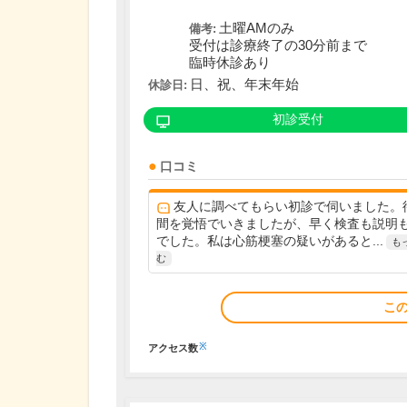
土曜AMのみ
備考:
受付は診療終了の30分前まで
臨時休診あり
日、祝、年末年始
休診日:
初診受付
口コミ
友人に調べてもらい初診で伺いました。
間を覚悟でいきましたが、早く検査も説明
でした。私は心筋梗塞の疑いがあると...
も
む
こ
※
アクセス数