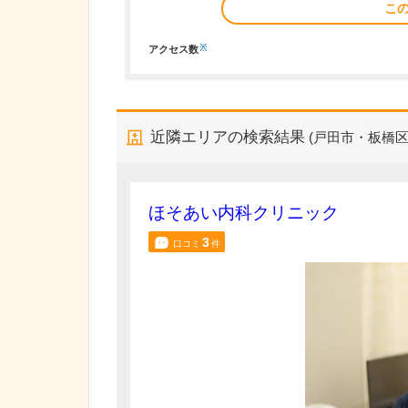
こ
※
アクセス数
近隣エリアの検索結果
(戸田市・板橋区
ほそあい内科クリニック
3
口コミ
件