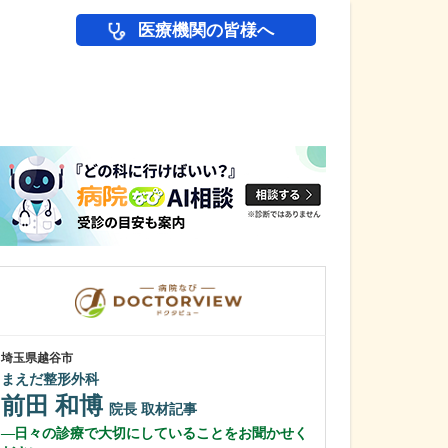
医療機関の皆様へ
医師(ドクター)の
埼玉県越谷市
埼玉県さいたま市浦
まえだ整形外科
若山医院 眼科耳
若山 貴久
前田 和博
院長
取材記事
若山 久仁
日々の診療で大切にしていることをお聞かせく