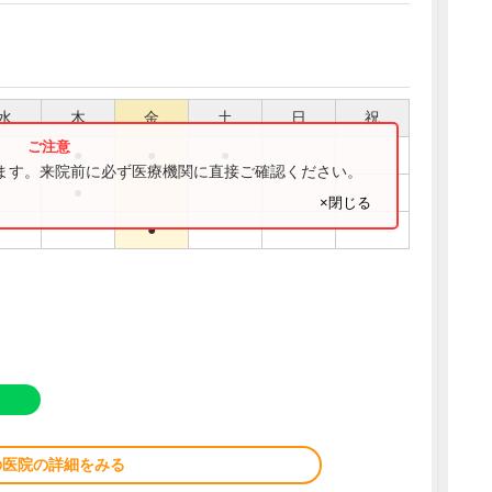
水
木
金
土
日
祝
●
●
●
ります。来院前に必ず医療機関に直接ご確認ください。
●
×閉じる
●
の医院の詳細をみる