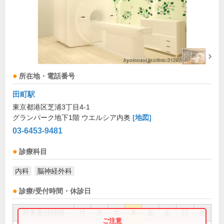
所在地・電話番号
田町駅
東京都港区芝浦3丁目4-1
グランパーク地下1階 ウエルシア内奥
[地図]
03-6453-9481
診療科目
内科
脳神経外科
診療/受付時間・休診日
外来受付時間
月
火
水
木
金
土
日
祝