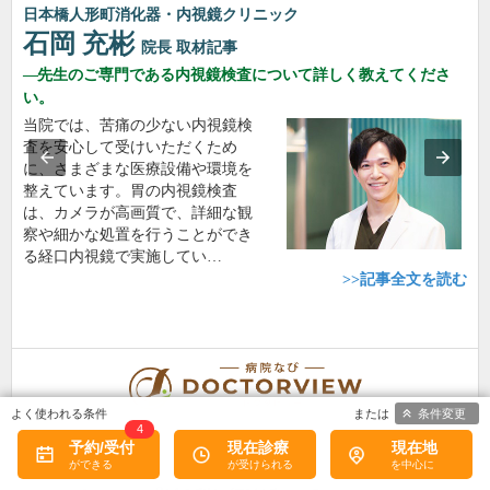
日本橋人形町消化器・内視鏡クリニック
石岡 充彬
院長
取材記事
先生のご専門である内視鏡検査について詳しく教えてくださ
い。
当院では、苦痛の少ない内視鏡検
査を安心して受けいただくため
に、さまざまな医療設備や環境を
整えています。胃の内視鏡検査
は、カメラが高画質で、詳細な観
察や細かな処置を行うことができ
る経口内視鏡で実施してい…
>>記事全文を読む
条件変更
4
予約/受付
現在診療
現在地