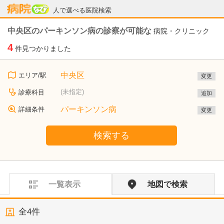
病院なび
人で選べる医院検索
中央区のパーキンソン病の診察が可能な
病院・クリニック
4
件見つかりました
中央区
エリア/駅
変更
(未指定)
診療科目
追加
パーキンソン病
詳細条件
変更
検索する
一覧表示
地図で検索
全
4
件