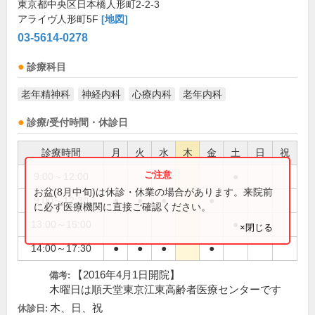
東京都中央区日本橋人形町2-2-3
アライヴ人形町5F
[地図]
03-5614-0278
診療科目
老年精神科
神経内科
心療内科
老年内科
診療/受付時間・休診日
診療時間
月
火
水
木
金
土
日
祝
9:00～12:00
●
お盆(8月中旬)は休診・休業の場合があります。来院前
9:00～12:30
●
●
●
●
に必ず医療機関に直接ご確認ください。
13:00～15:00
●
×閉じる
14:00～17:30
●
●
●
●
【2016年4月1日開院】
備考:
木曜日は順天堂東京江東高齢者医療センターです
木、日、祝
休診日: