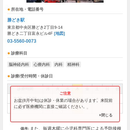
所在地・電話番号
勝どき駅
東京都中央区勝どき2丁目9-14
勝どき二丁目富永ビル4F
[地図]
03-5560-0073
診療科目
脳神経内科
心療内科
内科
精神科
診療/受付時間・休診日
診療時間
月
火
水
木
金
土
日
祝
9:30～12:30
●
●
●
●
●
●
お盆(8月中旬)は休診・休業の場合があります。来院前
に必ず医療機関に直接ご確認ください。
14:30～17:30
●
●
●
●
×閉じる
また、毎週木曜に小児科専門医による予防接種
備考: