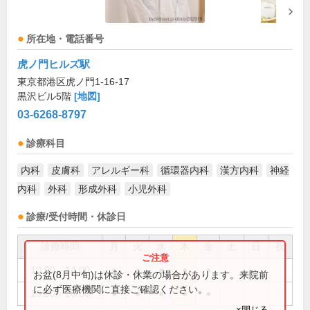
所在地・電話番号
虎ノ門ヒルズ駅
東京都港区虎ノ門1-16-17
黒沢ビル5階
[地図]
03-6268-8797
診療科目
内科
皮膚科
アレルギー科
循環器内科
漢方内科
神経
内科
外科
形成外科
小児外科
診療/受付時間・休診日
診療時間
月
火
水
木
金
土
日
祝
10:00～14:00
●
●
●
●
●
お盆(8月中旬)は休診・休業の場合があります。来院前
に必ず医療機関に直接ご確認ください。
16:00～20:00
●
●
●
●
●
×閉じる