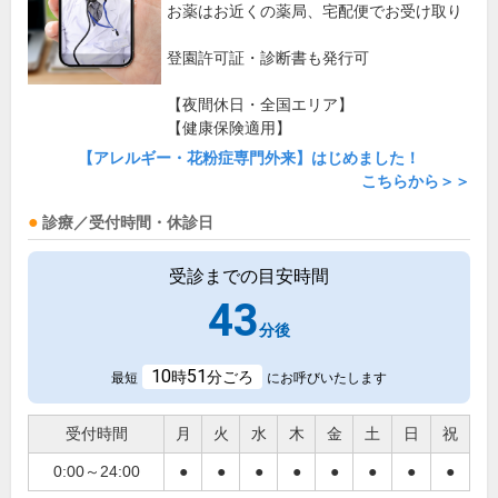
お薬はお近くの薬局、宅配便でお受け取り
登園許可証・診断書も発行可
【夜間休日・全国エリア】
【健康保険適用】
【アレルギー・花粉症専門外来】はじめました！
こちらから＞＞
診療／受付時間・休診日
受診までの目安時間
43
分後
10
51
時
分ごろ
最短
にお呼びいたします
受付時間
月
火
水
木
金
土
日
祝
0:00～24:00
●
●
●
●
●
●
●
●