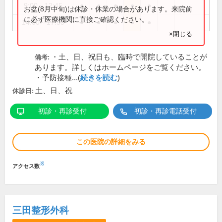
9:00～12:45
●
●
●
●
●
お盆(8月中旬)は休診・休業の場合があります。来院前
に必ず医療機関に直接ご確認ください。
14:00～17:30
●
●
●
●
●
×閉じる
・土、日、祝日も、臨時で開院していることが
備考:
あります。詳しくはホームページをご覧ください。
・予防接種...(
続きを読む
)
土、日、祝
休診日:
初診・再診受付
初診・再診電話受付
この医院の詳細をみる
※
アクセス数
三田整形外科