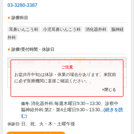
03-3280-3387
診療科目
耳鼻いんこう科
小児耳鼻いんこう科
消化器外科
脳神経
外科
診療/受付時間・休診日
診療時間
月
火
水
木
金
土
日
祝
9:30～13:30
●
●
●
●
●
●
お盆(8月中旬)は休診・休業の場合があります。来院前
に必ず医療機関に直接ご確認ください。
14:30～17:30
●
●
●
×閉じる
消化器外科:毎週木曜日9:30～13:30、診察中
備考:
脳神経外科:第2・第4土曜日9:30～13:30...(
続きを読
む
)
日、祝、火・木・土曜午後
休診日: