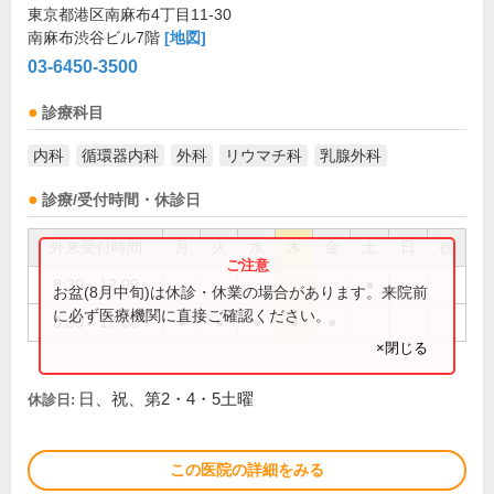
東京都港区南麻布4丁目11-30
南麻布渋谷ビル7階
[地図]
03-6450-3500
診療科目
内科
循環器内科
外科
リウマチ科
乳腺外科
診療/受付時間・休診日
外来受付時間
月
火
水
木
金
土
日
祝
8:30～12:00
●
お盆(8月中旬)は休診・休業の場合があります。来院前
に必ず医療機関に直接ご確認ください。
8:30～17:00
●
●
●
●
●
×閉じる
日、祝、第2・4・5土曜
休診日:
この医院の詳細をみる