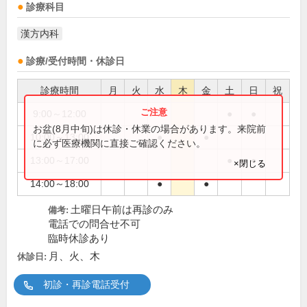
診療科目
漢方内科
診療/受付時間・休診日
診療時間
月
火
水
木
金
土
日
祝
9:00～12:00
●
●
お盆(8月中旬)は休診・休業の場合があります。来院前
10:00～13:00
●
●
に必ず医療機関に直接ご確認ください。
13:00～17:00
●
●
×閉じる
14:00～18:00
●
●
土曜日午前は再診のみ
備考:
電話での問合せ不可
臨時休診あり
月、火、木
休診日:
初診・再診電話受付