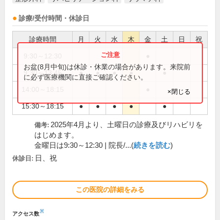
診療/受付時間・休診日
診療時間
月
火
水
木
金
土
日
祝
9:30～12:30
●
お盆(8月中旬)は休診・休業の場合があります。来院前
9:30～13:45
●
●
●
●
●
に必ず医療機関に直接ご確認ください。
14:00～18:15
●
×閉じる
15:30～18:15
●
●
●
●
●
2025年4月より、土曜日の診療及びリハビリを
備考:
はじめます。
金曜日は9:30～12:30 | 院長/...(
続きを読む
)
日、祝
休診日:
この医院の詳細をみる
※
アクセス数