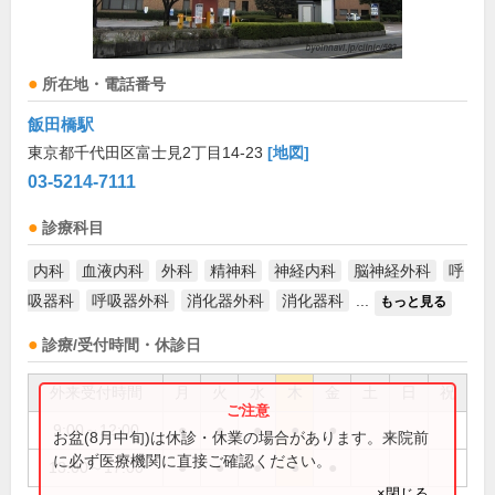
所在地・電話番号
飯田橋駅
東京都千代田区富士見2丁目14-23
[地図]
03-5214-7111
診療科目
内科
血液内科
外科
精神科
神経内科
脳神経外科
呼
吸器科
呼吸器外科
消化器外科
消化器科
...
もっと見る
診療/受付時間・休診日
外来受付時間
月
火
水
木
金
土
日
祝
9:00～12:00
●
●
●
●
●
お盆(8月中旬)は休診・休業の場合があります。来院前
に必ず医療機関に直接ご確認ください。
13:00～17:00
●
●
●
●
●
×閉じる