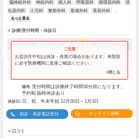
脳神経外科
神経内科
婦人科
呼吸器科
循環器内科
消
化器内科
小児科
整形外科
形成外科
美容外科
...
もっと見る
診療/受付時間・休診日
診療時間
月
火
水
木
金
土
日
祝
9:00～17:00
●
●
●
●
●
●
お盆(8月中旬)は休診・休業の場合があります。来院前
に必ず医療機関に直接ご確認ください。
×閉じる
受付時間は診療終了時間30分前になります。
備考:
予約制 臨時休診あり
日、祝、年末年始 12月30日～1月3日
休診日:
オンライン診療
初診・再診電話受付
口コミ