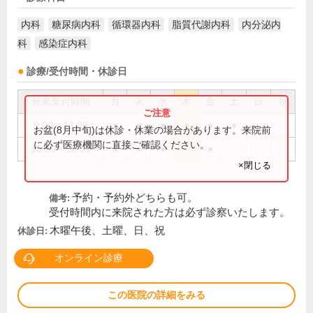
内科
糖尿病内科
循環器内科
脂質代謝内科
内分泌内
科
感染症内科
診療/受付時間・休診日
外来受付時間
月
火
水
木
金
土
日
祝
9:00～13:00
●
●
●
●
●
●
お盆(8月中旬)は休診・休業の場合があります。来院前
に必ず医療機関に直接ご確認ください。
15:30～18:30
●
●
●
●
×閉じる
予約・予約外どちらも可。
備考:
受付時間内に来院された方は必ず診察いたします。
木曜午後、土曜、日、祝
休診日:
オンライン診療
この医院の詳細をみる