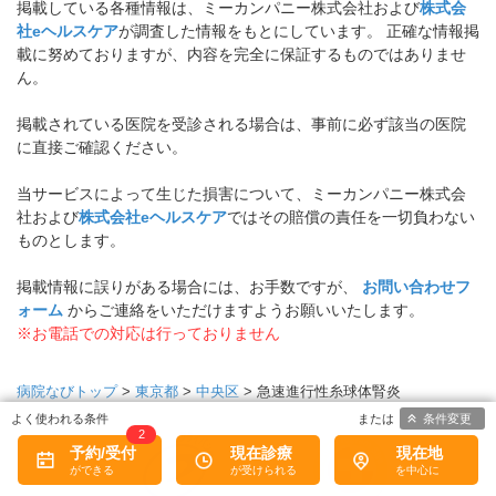
掲載している各種情報は、ミーカンパニー株式会社および
株式会
社eヘルスケア
が調査した情報をもとにしています。 正確な情報掲
載に努めておりますが、内容を完全に保証するものではありませ
ん。
掲載されている医院を受診される場合は、事前に必ず該当の医院
に直接ご確認ください。
当サービスによって生じた損害について、ミーカンパニー株式会
社および
株式会社eヘルスケア
ではその賠償の責任を一切負わない
ものとします。
掲載情報に誤りがある場合には、お手数ですが、
お問い合わせフ
ォーム
からご連絡をいただけますようお願いいたします。
※お電話での対応は行っておりません
病院なびトップ
>
東京都
>
中央区
>
急速進行性糸球体腎炎
条件変更
2
予約/受付
現在診療
現在地