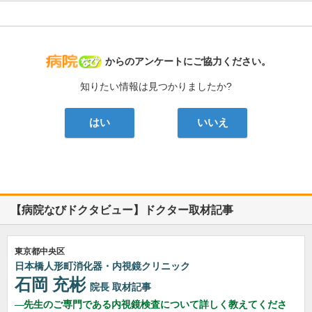
病院なび
からのアンケートにご協力ください。
知りたい情報は見つかりましたか?
はい
いいえ
【病院なびドクタビュー】ドクター取材記事
東京都中央区
日本橋人形町消化器・内視鏡クリニック
石岡 充彬
院長
取材記事
先生のご専門である内視鏡検査について詳しく教えてくださ