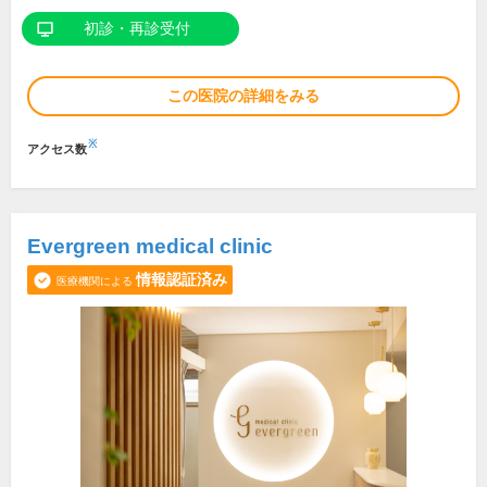
初診・再診受付
この医院の詳細をみる
※
アクセス数
Evergreen medical clinic
情報認証済み
医療機関による