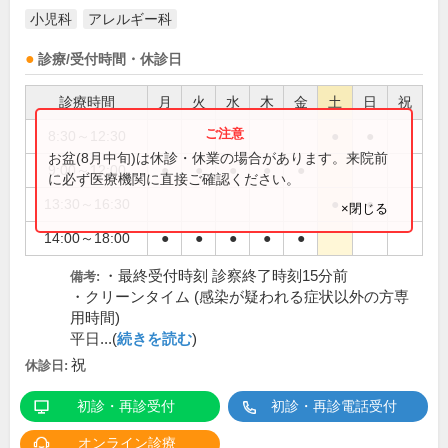
小児科
アレルギー科
診療/受付時間・休診日
診療時間
月
火
水
木
金
土
日
祝
8:30～12:30
●
●
お盆(8月中旬)は休診・休業の場合があります。来院前
9:00～12:00
●
●
●
●
●
に必ず医療機関に直接ご確認ください。
13:30～16:30
●
●
×閉じる
14:00～18:00
●
●
●
●
●
・最終受付時刻 診察終了時刻15分前
備考:
・クリーンタイム (感染が疑われる症状以外の方専
用時間)
平日...(
続きを読む
)
祝
休診日:
初診・再診受付
初診・再診電話受付
オンライン診療