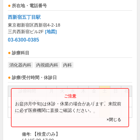
所在地・電話番号
西新宿五丁目駅
東京都新宿区西新宿4-2-18
三共西新宿ビル2F
[地図]
03-6300-0385
診療科目
消化器内科
内視鏡内科
内科
診療/受付時間・休診日
診療時間
月
火
水
木
金
土
日
祝
9:00～12:00
●
●
●
●
●
お盆(8月中旬)は休診・休業の場合があります。来院前
に必ず医療機関に直接ご確認ください。
15:30～17:00
●
●
●
●
×閉じる
【検査のみ】
備考: