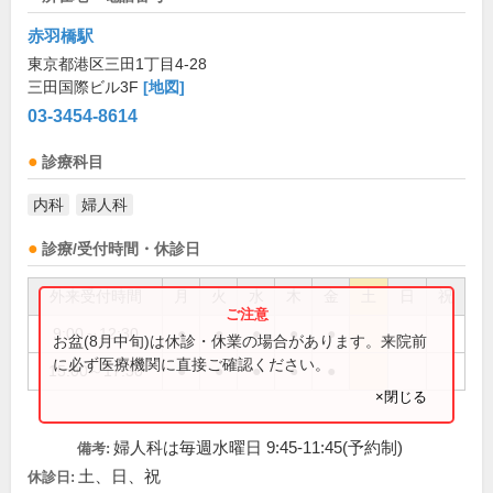
赤羽橋駅
東京都港区三田1丁目4-28
三田国際ビル3F
[地図]
03-3454-8614
診療科目
内科
婦人科
診療/受付時間・休診日
外来受付時間
月
火
水
木
金
土
日
祝
9:00～12:30
●
●
●
●
●
お盆(8月中旬)は休診・休業の場合があります。来院前
に必ず医療機関に直接ご確認ください。
15:00～17:30
●
●
●
●
●
×閉じる
婦人科は毎週水曜日 9:45-11:45(予約制)
備考:
土、日、祝
休診日: