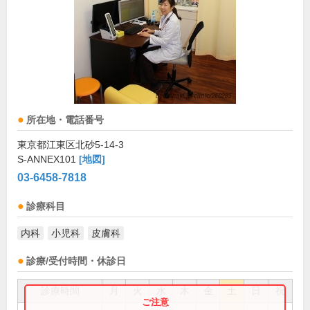
所在地・電話番号
東京都江東区北砂5-14-3
S-ANNEX101
[地図]
03-6458-7818
診療科目
内科
小児科
皮膚科
診療/受付時間・休診日
診療時間
月
火
水
木
金
土
日
祝