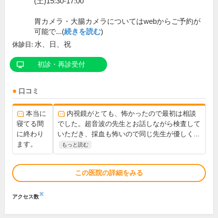
(土)15:30-17:00
胃カメラ・大腸カメラについてはwebからご予約が
可能で...(
続きを読む
)
水、日、祝
休診日:
初診・再診受付
口コミ
本当に
内視鏡がとても、怖かったので最初は相談
寝てる間
でした。超音波の先生とお話しながら検査して
に終わり
いただき、採血も怖いので同じ先生が優しく...
ます。
もっと読む
この医院の詳細をみる
※
アクセス数