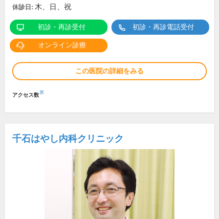
木、日、祝
休診日:
初診・再診受付
初診・再診電話受付
オンライン診療
この医院の詳細をみる
※
アクセス数
千石はやし内科クリニック