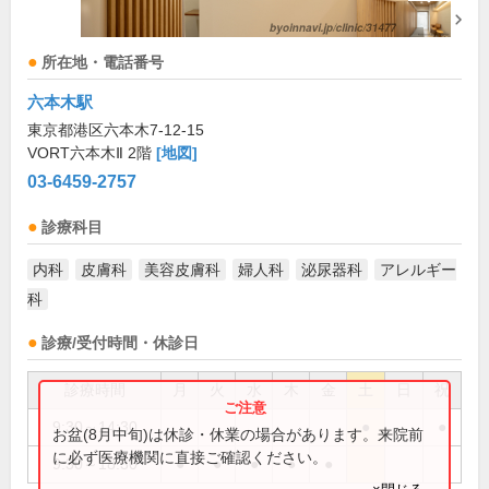
所在地・電話番号
六本木駅
東京都港区六本木7-12-15
VORT六本木Ⅱ 2階
[地図]
03-6459-2757
診療科目
内科
皮膚科
美容皮膚科
婦人科
泌尿器科
アレルギー
科
診療/受付時間・休診日
診療時間
月
火
水
木
金
土
日
祝
9:30～14:30
●
●
お盆(8月中旬)は休診・休業の場合があります。来院前
に必ず医療機関に直接ご確認ください。
9:30～18:30
●
●
●
●
●