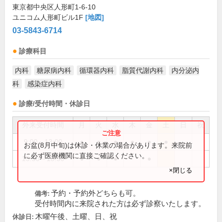
東京都中央区人形町1-6-10
ユニコム人形町ビル1F
[地図]
03-5843-6714
診療科目
内科
糖尿病内科
循環器内科
脂質代謝内科
内分泌内
科
感染症内科
診療/受付時間・休診日
外来受付時間
月
火
水
木
金
土
日
祝
9:00～13:00
●
●
●
●
●
●
お盆(8月中旬)は休診・休業の場合があります。来院前
に必ず医療機関に直接ご確認ください。
15:30～18:30
●
●
●
●
×閉じる
予約・予約外どちらも可。
備考:
受付時間内に来院された方は必ず診察いたします。
木曜午後、土曜、日、祝
休診日: