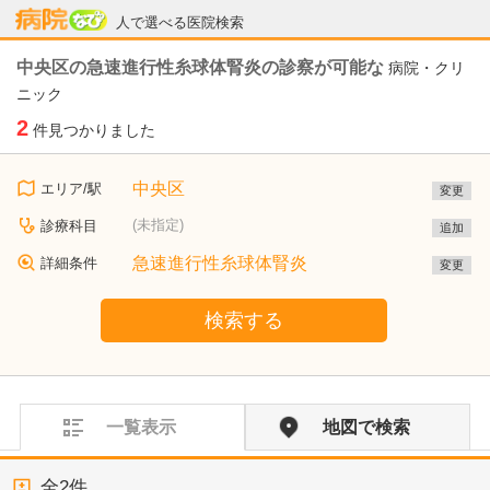
病院なび
人で選べる医院検索
中央区の急速進行性糸球体腎炎の診察が可能な
病院・クリ
ニック
2
件見つかりました
中央区
エリア/駅
変更
(未指定)
診療科目
追加
急速進行性糸球体腎炎
詳細条件
変更
検索する
一覧表示
地図で検索
全
2
件