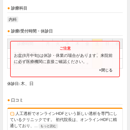
診療科目
内科
診療/受付時間・休診日
診療時間
月
火
水
木
金
土
日
祝
9:30～12:30
●
●
●
●
●
お盆(8月中旬)は休診・休業の場合があります。来院前
に必ず医療機関に直接ご確認ください。
16:00～18:30
●
●
●
×閉じる
木、日
休診日:
口コミ
人工透析でオンラインHDFという新しい透析を専門にし
ているクリニックです。 初代院長は、オンラインHDFに精
通しており、...
もっと読む