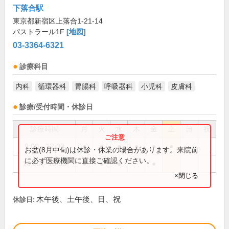
下落合駅
東京都新宿区上落合1-21-14
パストラール1F
[地図]
03-3364-6321
診療科目
内科
循環器科
胃腸科
呼吸器科
小児科
皮膚科
診療/受付時間・休診日
診療時間
月
火
水
木
金
土
日
祝
9:00～12:00
●
●
●
●
●
●
お盆(8月中旬)は休診・休業の場合があります。来院前
に必ず医療機関に直接ご確認ください。
16:00～18:30
●
●
●
●
×閉じる
木午後、土午後、日、祝
休診日: