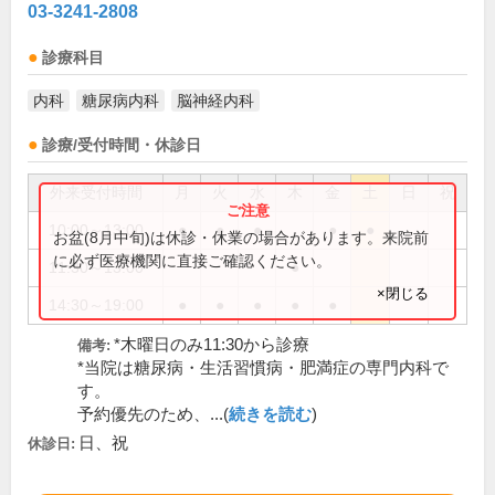
03-3241-2808
診療科目
内科
糖尿病内科
脳神経内科
診療/受付時間・休診日
外来受付時間
月
火
水
木
金
土
日
祝
10:00～13:00
●
●
●
●
●
お盆(8月中旬)は休診・休業の場合があります。来院前
に必ず医療機関に直接ご確認ください。
11:30～13:00
●
×閉じる
14:30～19:00
●
●
●
●
●
*木曜日のみ11:30から診療
備考:
*当院は糖尿病・生活習慣病・肥満症の専門内科で
す。
予約優先のため、...(
続きを読む
)
日、祝
休診日: