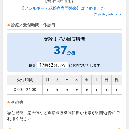
【健康保険適用】
【アレルギー・花粉症専門外来】はじめました！
こちらから＞＞
診療／受付時間・休診日
受診までの目安時間
37
分後
17
32
時
分ごろ
最短
にお呼びいたします
受付時間
月
火
水
木
金
土
日
祝
0:00～24:00
●
●
●
●
●
●
●
●
その他
急な発熱、悪天候など直接医療機関に掛かる事が困難な際にご
利用ください