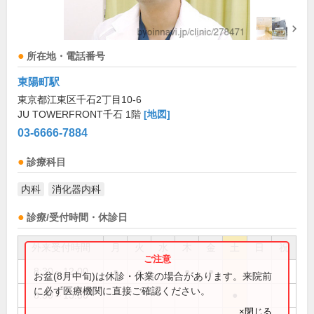
所在地・電話番号
東陽町駅
東京都江東区千石2丁目10-6
JU TOWERFRONT千石 1階
[地図]
03-6666-7884
診療科目
内科
消化器内科
診療/受付時間・休診日
外来受付時間
月
火
水
木
金
土
日
祝
8:30～12:00
●
●
●
●
お盆(8月中旬)は休診・休業の場合があります。来院前
に必ず医療機関に直接ご確認ください。
8:30～13:30
●
×閉じる