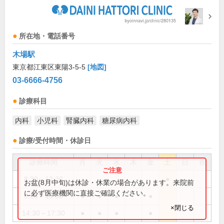
所在地・電話番号
木場駅
東京都江東区東陽3-5-5
[地図]
03-6666-4756
診療科目
内科
小児科
腎臓内科
糖尿病内科
診療/受付時間・休診日
診療時間
月
火
水
木
金
土
日
祝
8:30～12:30
●
お盆(8月中旬)は休診・休業の場合があります。来院前
に必ず医療機関に直接ご確認ください。
9:30～13:00
●
●
●
●
×閉じる
14:30～17:30
●
●
●
●