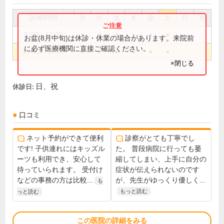
診療時間
月
火
水
木
金
土
日
祝
9:00～12:30
●
●
●
●
●
●
お盆(8月中旬)は休診・休業の場合があります。来院前
に必ず医療機関に直接ご確認ください。
15:00～18:00
●
●
●
●
●
●
×閉じる
日、祝
休診日:
口コミ
ネット予約ができて便利
診察がとても丁寧でし
です! 子供連れにはキッズル
た。 普段病院に行っても萎
ーツも利用でき、安心して
縮してしまい、上手に自分の
待っていられます。 受付け
症状が伝えられないのです
などの事務の方は比較...
が、先生がゆっくり優しく...
も
もっと読む
っと読む
この医院の詳細をみる