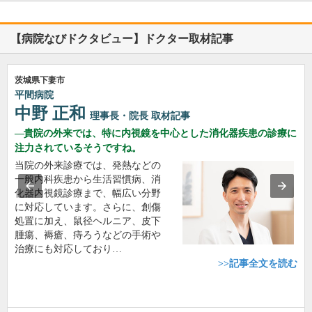
【病院なびドクタビュー】ドクター取材記事
茨城県下妻市
平間病院
中野 正和
理事長・院長
取材記事
貴院の外来では、特に内視鏡を中心とした消化器疾患の診療に
注力されているそうですね。
当院の外来診療では、発熱などの
一般内科疾患から生活習慣病、消
化器内視鏡診療まで、幅広い分野
に対応しています。さらに、創傷
処置に加え、鼠径ヘルニア、皮下
腫瘍、褥瘡、痔ろうなどの手術や
治療にも対応しており…
>>記事全文を読む