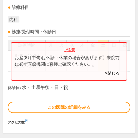
診療科目
内科
診療/受付時間・休診日
診療時間
月
火
水
木
金
土
日
祝
9:00～12:30
●
●
●
●
●
お盆(8月中旬)は休診・休業の場合があります。来院前
に必ず医療機関に直接ご確認ください。
14:30～18:30
●
●
●
●
×閉じる
水・土曜午後・日・祝
休診日:
この医院の詳細をみる
※
アクセス数