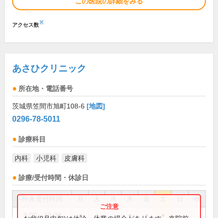
この医院の詳細をみる
※
アクセス数
あさひクリニック
所在地・電話番号
茨城県笠間市旭町108-6
[地図]
0296-78-5011
診療科目
内科
小児科
皮膚科
診療/受付時間・休診日
外来受付時間
月
火
水
木
金
土
日
祝
9:00～12:00
●
●
●
●
●