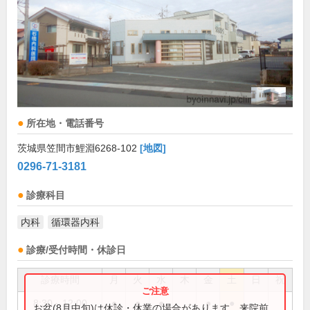
所在地・電話番号
茨城県笠間市鯉淵6268-102
[地図]
0296-71-3181
診療科目
内科
循環器内科
診療/受付時間・休診日
診療時間
月
火
水
木
金
土
日
祝
8:30～12:00
●
●
●
●
●
お盆(8月中旬)は休診・休業の場合があります。来院前