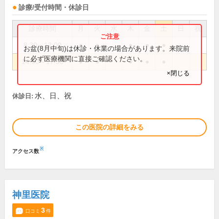
診療/受付時間・休診日
診療時間
月
火
水
木
金
土
日
祝
8:30～12:00
●
●
●
●
●
お盆(8月中旬)は休診・休業の場合があります。来院前
に必ず医療機関に直接ご確認ください。
14:00～17:30
●
●
●
●
●
×閉じる
水、日、祝
休診日:
この医院の詳細をみる
※
アクセス数
神里医院
3
口コミ
件