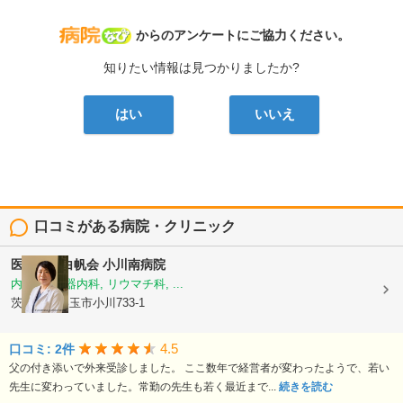
病院なび
からのアンケートにご協力ください。
知りたい情報は見つかりましたか?
はい
いいえ
口コミがある病院・クリニック
医療法人白帆会
小川南病院
内科, 循環器内科, リウマチ科, ...
茨城県小美玉市小川733-1
4.5
口コミ: 2件
父の付き添いで外来受診しました。 ここ数年で経営者が変わったようで、若い
先生に変わっていました。常勤の先生も若く最近まで...
続きを読む