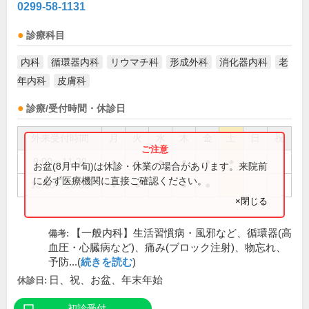
0299-58-1131
診療科目
内科
循環器内科
リウマチ科
形成外科
消化器内科
老
年内科
皮膚科
診療/受付時間・休診日
外来受付時間
月
火
水
木
金
土
日
祝
9:00～11:30
●
●
●
●
●
●
お盆(8月中旬)は休診・休業の場合があります。来院前
に必ず医療機関に直接ご確認ください。
13:00～16:00
●
●
●
●
×閉じる
【一般内科】生活習慣病・風邪など、循環器(高
備考:
血圧・心臓病など)、痛み(ブロック注射)、物忘れ、
予防...(
続きを読む
)
日、祝、お盆、年末年始
休診日:
初診受付