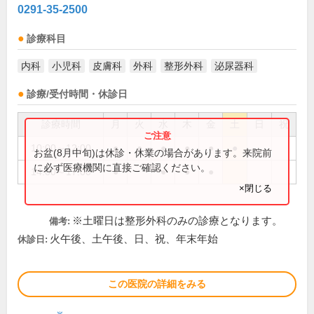
0291-35-2500
診療科目
内科
小児科
皮膚科
外科
整形外科
泌尿器科
診療/受付時間・休診日
診療時間
月
火
水
木
金
土
日
祝
10:00～12:00
●
●
●
●
●
●
お盆(8月中旬)は休診・休業の場合があります。来院前
に必ず医療機関に直接ご確認ください。
14:00～17:00
●
●
●
●
×閉じる
※土曜日は整形外科のみの診療となります。
備考:
火午後、土午後、日、祝、年末年始
休診日:
この医院の詳細をみる