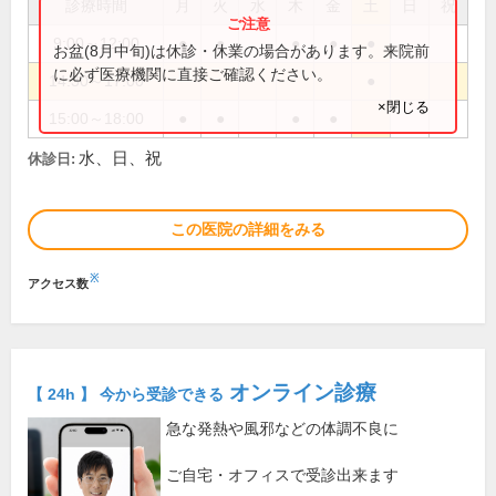
診療時間
月
火
水
木
金
土
日
祝
9:00～12:00
●
●
●
●
●
お盆(8月中旬)は休診・休業の場合があります。来院前
に必ず医療機関に直接ご確認ください。
14:30～17:00
●
×閉じる
15:00～18:00
●
●
●
●
水、日、祝
休診日:
この医院の詳細をみる
※
アクセス数
オンライン診療
【 24h 】 今から受診できる
急な発熱や風邪などの体調不良に
ご自宅・オフィスで受診出来ます