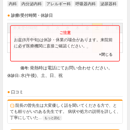
内科
内分泌内科
アレルギー科
呼吸器内科
泌尿器科
診療/受付時間・休診日
外来受付時間
月
火
水
木
金
土
日
祝
8:30～11:30
●
●
●
●
●
お盆(8月中旬)は休診・休業の場合があります。来院前
に必ず医療機関に直接ご確認ください。
14:00～17:30
●
●
●
●
×閉じる
発熱時は電話にてお問い合わせください。
備考:
水(午後)、土、日、祝
休診日:
口コミ
院長の曽先生は大変優しく話を聞いてくださる方で、と
ても頼りがいのある先生です。 病状や処方の説明を詳しく、
丁寧にしていた...
もっと読む