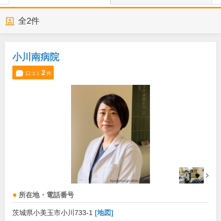
全
2
件
小川南病院
2
口コミ
件
所在地・電話番号
茨城県小美玉市小川733-1
[地図]