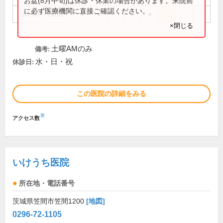
お盆(8月中旬)は休診・休業の場合があります。来院前
に必ず医療機関に直接ご確認ください。
14:00～18:00
●
●
●
●
×閉じる
土曜AMのみ
備考:
水・日・祝
休診日:
この医院の詳細をみる
※
アクセス数
いけうち医院
所在地・電話番号
茨城県笠間市笠間1200
[地図]
0296-72-1105