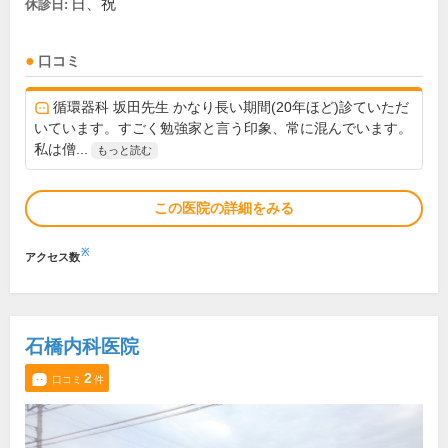
日、祝
休診日:
口コミ
循環器科 坂田先生 かなり長い期間(20年ほど)診ていただ
いています。すごく勉強家と言う印象、常に混んでいます。
私は僧...
もっと読む
この医院の詳細をみる
※
アクセス数
石橋内科医院
2
口コミ
件