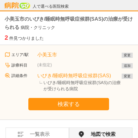
病院なび
人で選べる医院検索
小美玉市のいびき/睡眠時無呼吸症候群(SAS)の治療が受け
られる
病院・クリニック
2
件見つかりました
小美玉市
エリア/駅
変更
(未指定)
診療科目
追加
いびき/睡眠時無呼吸症候群(SAS)
詳細条件
変更
いびき/睡眠時無呼吸症候群(SAS)の治療
が受けられる病院
検索する
一覧表示
地図で検索