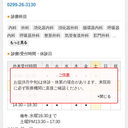
0299-26-3130
診療科目
内科
外科
消化器内科
消化器外科
循環器内科
呼吸器
内科
呼吸器外科
整形外科
気管食道外科
肛門外科
...
もっと見る
診療/受付時間・休診日
外来受付時間
月
火
水
木
金
土
日
祝
8:30～12:00
●
●
●
●
●
●
お盆(8月中旬)は休診・休業の場合があります。来院前
13:30～17:30
●
に必ず医療機関に直接ご確認ください。
14:30～16:30
●
×閉じる
14:30～18:30
●
●
●
●
水曜16:30まで
備考:
土曜PM13:30～17:30