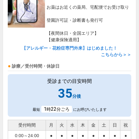
お薬はお近くの薬局、宅配便でお受け取り
登園許可証・診断書も発行可
【夜間休日・全国エリア】
【健康保険適用】
【アレルギー・花粉症専門外来】はじめました！
こちらから＞＞
診療／受付時間・休診日
受診までの目安時間
35
分後
1
22
時
分ごろ
最短
にお呼びいたします
受付時間
月
火
水
木
金
土
日
祝
0:00～24:00
●
●
●
●
●
●
●
●