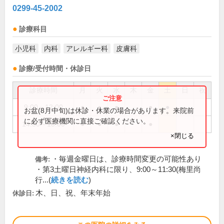
0299-45-2002
診療科目
小児科
内科
アレルギー科
皮膚科
診療/受付時間・休診日
診療時間
月
火
水
木
金
土
日
祝
9:00～12:00
●
●
●
●
●
お盆(8月中旬)は休診・休業の場合があります。来院前
に必ず医療機関に直接ご確認ください。
14:30～18:00
●
●
●
●
×閉じる
・毎週金曜日は、診療時間変更の可能性あり
備考:
・第3土曜日神経内科に限り、9:00～11:30(梅里尚
行...(
続きを読む
)
木、日、祝、年末年始
休診日: