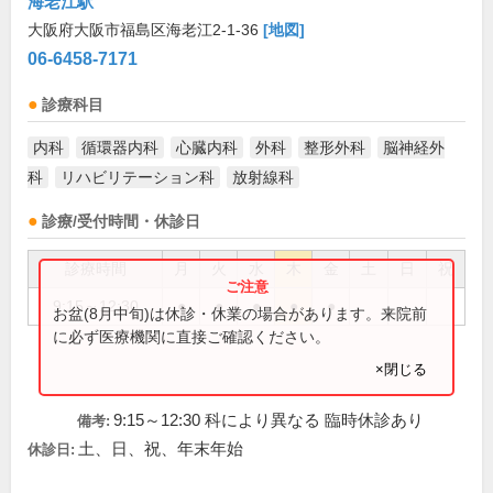
海老江駅
大阪府大阪市福島区海老江2-1-36
[地図]
06-6458-7171
診療科目
内科
循環器内科
心臓内科
外科
整形外科
脳神経外
科
リハビリテーション科
放射線科
診療/受付時間・休診日
診療時間
月
火
水
木
金
土
日
祝
9:15～12:30
●
●
●
●
●
お盆(8月中旬)は休診・休業の場合があります。来院前
に必ず医療機関に直接ご確認ください。
×閉じる
9:15～12:30 科により異なる 臨時休診あり
備考:
土、日、祝、年末年始
休診日: