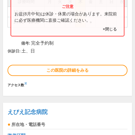
診療時間
月
火
水
木
金
土
日
祝
10:00～13:00
●
●
●
●
●
お盆(8月中旬)は休診・休業の場合があります。来院前
に必ず医療機関に直接ご確認ください。
14:00～19:00
●
●
●
●
●
×閉じる
完全予約制
備考:
土、日
休診日:
この医院の詳細をみる
※
アクセス数
えびえ記念病院
所在地・電話番号