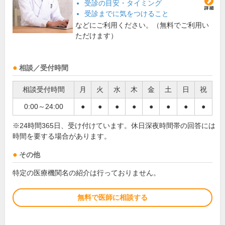
受診の目安・タイミング
受診までに気をつけること
などにご利用ください。（無料でご利用い
ただけます）
相談／受付時間
相談受付時間
月
火
水
木
金
土
日
祝
0:00～24:00
●
●
●
●
●
●
●
●
※24時間365日、受け付けています。休日深夜時間帯の回答には
時間を要する場合があります。
その他
特定の医療機関名の紹介は行っておりません。
無料で医師に相談する