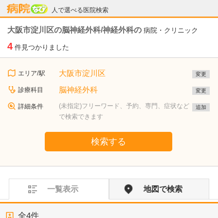
病院なび
人で選べる医院検索
大阪市淀川区の脳神経外科/神経外科の
病院・クリニック
4
件見つかりました
大阪市淀川区
エリア/駅
変更
脳神経外科
診療科目
変更
(未指定)フリーワード、予約、専門、症状など
詳細条件
追加
で検索できます
検索する
一覧表示
地図で検索
全
4
件