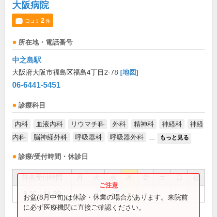
大阪病院
2
口コミ
件
所在地・電話番号
中之島駅
大阪府大阪市福島区福島4丁目2-78
[地図]
06-6441-5451
診療科目
内科
血液内科
リウマチ科
外科
精神科
神経科
神経
内科
脳神経外科
呼吸器科
呼吸器外科
...
もっと見る
診療/受付時間・休診日
外来受付時間
月
火
水
木
金
土
日
祝
8:30～11:30
●
●
●
●
●
お盆(8月中旬)は休診・休業の場合があります。来院前
に必ず医療機関に直接ご確認ください。