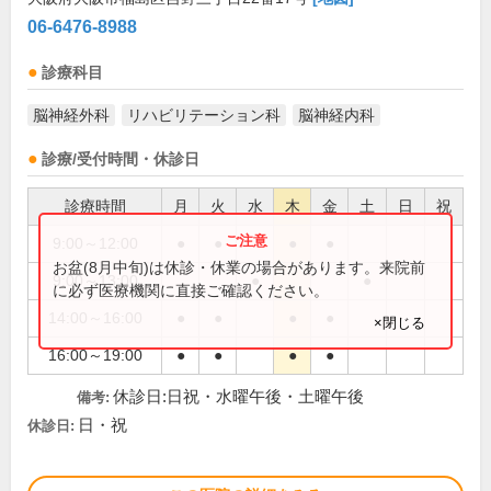
06-6476-8988
診療科目
脳神経外科
リハビリテーション科
脳神経内科
診療/受付時間・休診日
診療時間
月
火
水
木
金
土
日
祝
9:00～12:00
●
●
●
●
お盆(8月中旬)は休診・休業の場合があります。来院前
9:00～13:00
●
●
に必ず医療機関に直接ご確認ください。
14:00～16:00
●
●
●
●
×閉じる
16:00～19:00
●
●
●
●
休診日:日祝・水曜午後・土曜午後
備考:
日・祝
休診日: