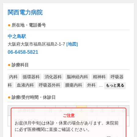
関西電力病院
所在地・電話番号
中之島駅
大阪府大阪市福島区福島2-1-7
[地図]
06-6458-5821
診療科目
内科
循環器科
消化器科
脳神経内科
精神科
呼吸器
科
血液内科
呼吸器外科
腫瘍内科
外科
...
もっと見る
診療/受付時間・休診日
診療時間
月
火
水
木
金
土
日
祝
9:00～12:00
●
●
●
●
●
お盆(8月中旬)は休診・休業の場合があります。来院前
に必ず医療機関に直接ご確認ください。