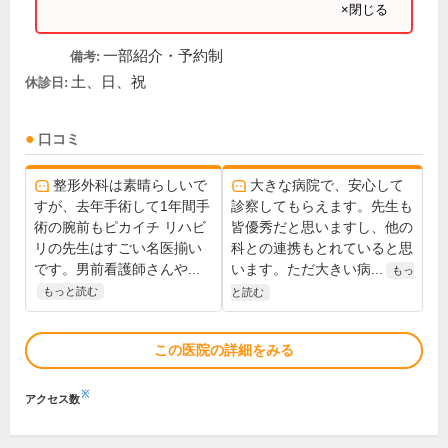
×閉じる
一部紹介・予約制
備考:
土、日、祝
休診日:
口コミ
整形外科は素晴らしいで
大きな病院で、安心して
すが、去年手術して1年間手
診察してもらえます。先生も
術の腕前もピカイチ リハビ
皆優秀だと思いますし、他の
リの先生はすごい名医揃い
科との連携もとれていると思
です。男前看護師さんや...
います。ただ大きい病...
もっ
もっと読む
と読む
この医院の詳細をみる
※
アクセス数