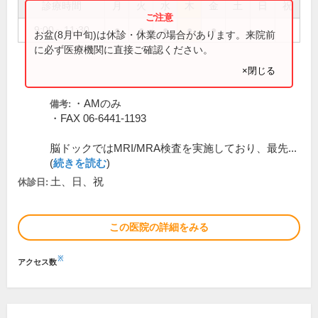
診療時間
月
火
水
木
金
土
日
祝
9:00～11:30
●
●
●
●
●
お盆(8月中旬)は休診・休業の場合があります。来院前
に必ず医療機関に直接ご確認ください。
×閉じる
・AMのみ
備考:
・FAX 06-6441-1193
脳ドックではMRI/MRA検査を実施しており、最先...
(
続きを読む
)
土、日、祝
休診日:
この医院の詳細をみる
※
アクセス数