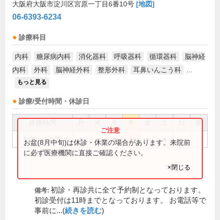
大阪府大阪市淀川区宮原一丁目6番10号
[地図]
06-6393-6234
診療科目
内科
糖尿病内科
消化器科
呼吸器科
循環器科
脳神経
内科
外科
脳神経外科
整形外科
耳鼻いんこう科
...
もっと見る
診療/受付時間・休診日
診療時間
月
火
水
木
金
土
日
祝
9:00～12:00
●
●
●
●
●
●
お盆(8月中旬)は休診・休業の場合があります。来院前
に必ず医療機関に直接ご確認ください。
×閉じる
初診・再診共に全て予約制となっております。
備考:
初診受付は11時までとなっております。 お電話等で
事前に...(
続きを読む
)