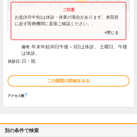
診療時間
月
火
水
木
金
土
日
祝
9:00～12:30
●
●
●
●
●
●
お盆(8月中旬)は休診・休業の場合があります。来院前
に必ず医療機関に直接ご確認ください。
13:30～17:00
●
●
●
●
●
×閉じる
年末年始30日午後～3日は休診。 土曜日、午後
備考:
は休診。
日・祝
休診日:
この医院の詳細をみる
※
アクセス数
別の条件で検索