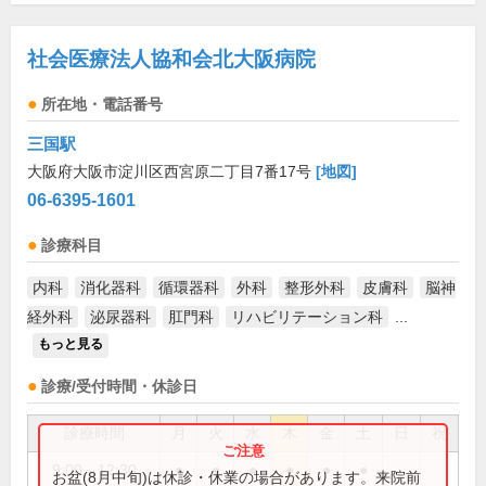
社会医療法人協和会北大阪病院
所在地・電話番号
三国駅
大阪府大阪市淀川区西宮原二丁目7番17号
[地図]
06-6395-1601
診療科目
内科
消化器科
循環器科
外科
整形外科
皮膚科
脳神
経外科
泌尿器科
肛門科
リハビリテーション科
...
もっと見る
診療/受付時間・休診日
診療時間
月
火
水
木
金
土
日
祝
9:00～12:30
●
●
●
●
●
●
お盆(8月中旬)は休診・休業の場合があります。来院前