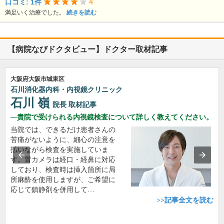
4
口コミ: 1件
満足いく治療でした。
続きを読む
【病院なびドクタビュー】ドクター取材記事
大阪府大阪市城東区
石川消化器内科・内視鏡クリニック
石川 嶺
院長
取材記事
貴院で受けられる内視鏡検査について詳しく教えてください。
当院では、できるだけ患者さんの
苦痛がないように、細心の注意を
払いながら検査を実施していま
す。胃カメラは経口・経鼻に対応
しており、検査時は挿入箇所に局
所麻酔を使用しますが、ご希望に
応じて鎮静剤を併用して…
>>記事全文を読む