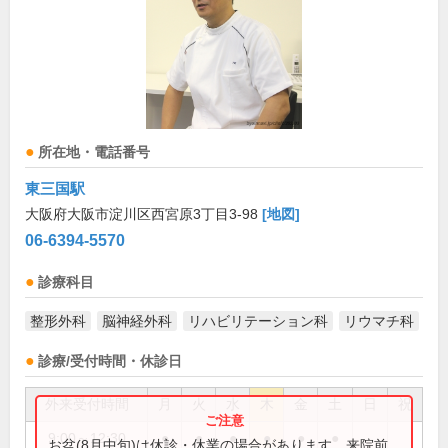
所在地・電話番号
東三国駅
大阪府大阪市淀川区西宮原3丁目3-98
[地図]
06-6394-5570
診療科目
整形外科
脳神経外科
リハビリテーション科
リウマチ科
診療/受付時間・休診日
外来受付時間
月
火
水
木
金
土
日
祝
9:00～12:30
●
●
●
●
●
●
お盆(8月中旬)は休診・休業の場合があります。来院前