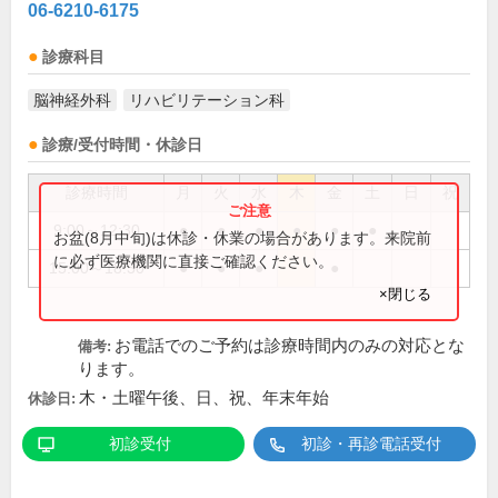
06-6210-6175
診療科目
脳神経外科
リハビリテーション科
診療/受付時間・休診日
診療時間
月
火
水
木
金
土
日
祝
9:00～12:30
●
●
●
●
●
●
お盆(8月中旬)は休診・休業の場合があります。来院前
に必ず医療機関に直接ご確認ください。
15:00～18:30
●
●
●
●
×閉じる
お電話でのご予約は診療時間内のみの対応とな
備考:
ります。
木・土曜午後、日、祝、年末年始
休診日:
初診受付
初診・再診電話受付