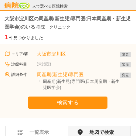
病院なび
人で選べる医院検索
大阪市淀川区の周産期(新生児)専門医(日本周産期・新生児
医学会)のいる
病院・クリニック
1
件見つかりました
大阪市淀川区
エリア/駅
変更
(未指定)
診療科目
追加
周産期(新生児)専門医
詳細条件
変更
周産期(新生児)専門医(日本周産期・新生
児医学会)
検索する
一覧表示
地図で検索