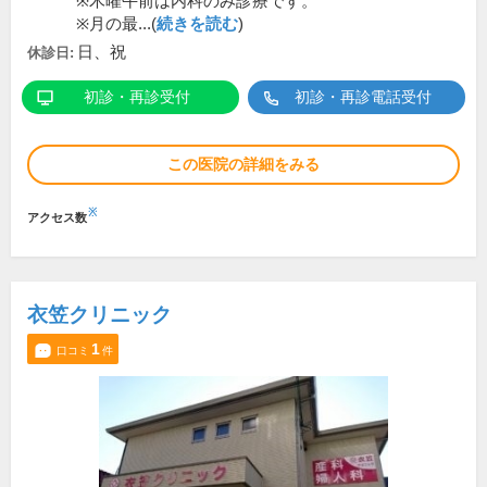
※木曜午前は内科のみ診療です。
※月の最...(
続きを読む
)
日、祝
休診日:
初診・再診受付
初診・再診電話受付
この医院の詳細をみる
※
アクセス数
衣笠クリニック
1
口コミ
件