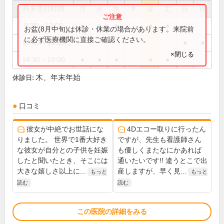
外来受付時間
月
火
水
木
金
土
日
祝
9:30～13:00
●
●
●
●
●
お盆(8月中旬)は休診・休業の場合があります。来院前
に必ず医療機関に直接ご確認ください。
10:00～15:30
●
●
×閉じる
14:30～19:00
●
●
●
●
●
木、年末年始
休診日:
口コミ
彼女が中絶でお世話にな
4Dエコー取りに行ったん
りました。 世界で1番大好き
ですが、先生も看護師さん
な彼女が自分との子供を妊娠
も優しくまたなにかあれば
したと聞いたとき、そこには
通いたいです!! 違うとこで出
大きな嬉しさ以上に...
産しますが、早く見...
もっと
もっと
読む
読む
この医院の詳細をみる