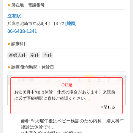
所在地・電話番号
立花駅
兵庫県尼崎市立花町4丁目3-22
[地図]
06-6438-1341
診療科目
産婦人科
産科
内科
診療/受付時間・休診日
診療時間
月
火
水
木
金
土
日
祝
9:00～12:00
●
●
●
●
●
●
お盆(8月中旬)は休診・休業の場合があります。来院前
に必ず医療機関に直接ご確認ください。
16:30～19:30
●
●
●
×閉じる
※火曜午後はベビー検診のため内科、婦人科午
備考:
後診は休診です。