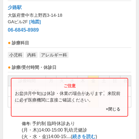
少路駅
大阪府豊中市上野西3-14-18
GAビル2F
[地図]
06-6845-8989
診療科目
小児科
内科
アレルギー科
診療/受付時間・休診日
診療時間
月
火
水
木
金
土
日
祝
9:00～12:00
●
●
●
●
●
●
お盆(8月中旬)は休診・休業の場合があります。来院前
に必ず医療機関に直接ご確認ください。
16:30～18:30
●
●
●
×閉じる
予約制 臨時休診あり
備考:
(月・木)14:00-15:00 乳幼児健診
(火・水・金)14:00-15:...(
続きを読む
)