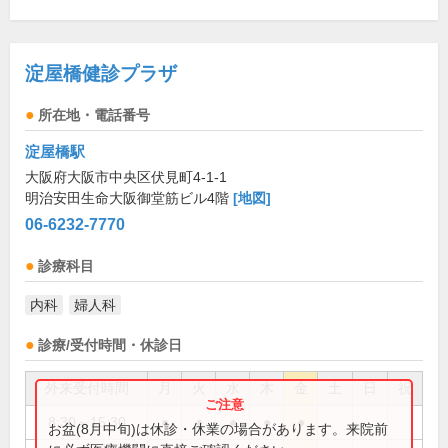
淀屋橋健診プラザ
所在地・電話番号
淀屋橋駅
大阪府大阪市中央区伏見町4-1-1
明治安田生命大阪御堂筋ビル4階
[地図]
06-6232-7770
診療科目
内科
婦人科
診療/受付時間・休診日
外来受付時間
月
火
水
木
金
土
日
祝
8:30～15:30
●
●
●
●
●
お盆(8月中旬)は休診・休業の場合があります。来院前