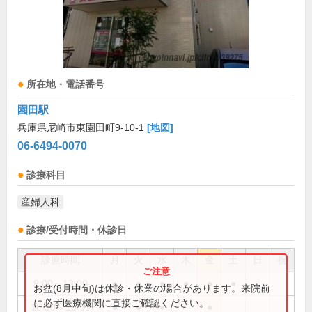
所在地・電話番号
園田駅
兵庫県尼崎市東園田町9-10-1
[地図]
06-6494-0070
診療科目
産婦人科
診療/受付時間・休診日
診療時間
月
火
水
木
金
土
日
祝
9:00～13:00
●
●
●
●
●
●
お盆(8月中旬)は休診・休業の場合があります。来院前
に必ず医療機関に直接ご確認ください。
16:30～18:30
●
●
●
●