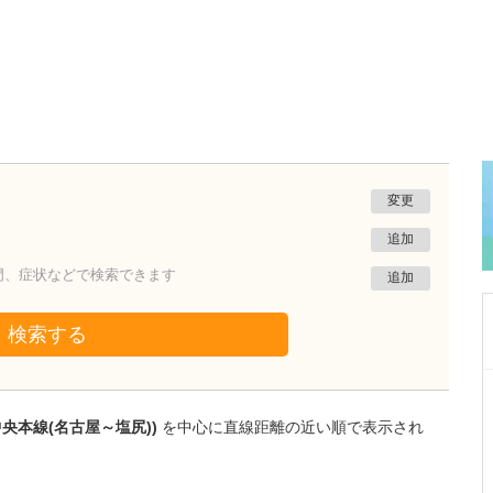
変更
追加
門、症状などで検索できます
追加
検索する
神奈川県横浜市港北区
綱島公園坂クリニック
中央本線(名古屋～塩尻))
を中心に直線距離の近い順で表示され
清水 俊洋
院長
取材記事
貴院は総合病院並みの検査体制が整っているそ