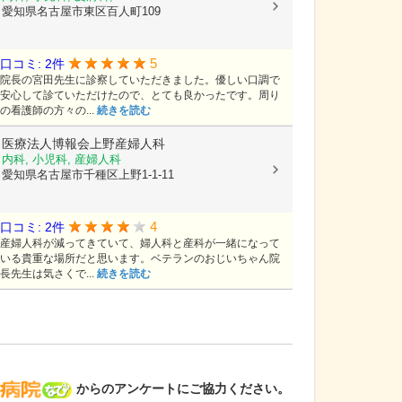
愛知県名古屋市東区百人町109
5
口コミ: 2件
院長の宮田先生に診察していただきました。優しい口調で
安心して診ていただけたので、とても良かったです。周り
の看護師の方々の...
続きを読む
医療法人博報会上野産婦人科
内科, 小児科, 産婦人科
愛知県名古屋市千種区上野1-1-11
4
口コミ: 2件
産婦人科が減ってきていて、婦人科と産科が一緒になって
いる貴重な場所だと思います。ベテランのおじいちゃん院
長先生は気さくで...
続きを読む
病院なび
からのアンケートにご協力ください。