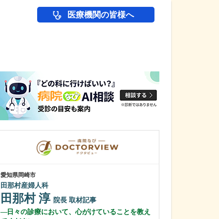
医療機関の皆様へ
医師(ドクター)の
愛知県岡崎市
愛知県名古屋市緑区
田那村産婦人科
さくら医院
田那村 淳
黒瀬 基尋
院長
取材記事
日々の診療において、心がけていることを教え
幅広い診療に対