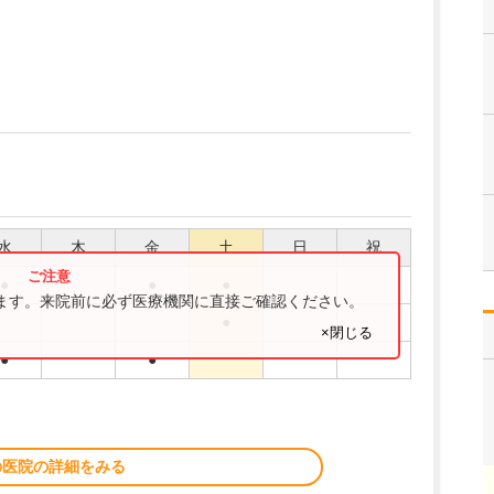
水
木
金
土
日
祝
●
●
●
ります。来院前に必ず医療機関に直接ご確認ください。
●
×閉じる
●
●
の医院の詳細をみる