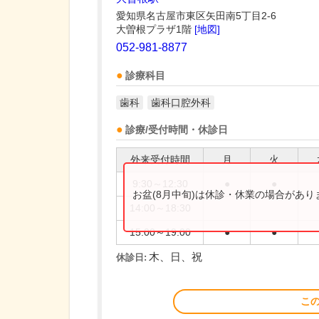
愛知県名古屋市東区矢田南5丁目2-6
大曽根プラザ1階
[地図]
052-981-8877
診療科目
歯科
歯科口腔外科
診療/受付時間・休診日
外来受付時間
月
火
9:30～12:30
●
●
お盆(8月中旬)は休診・休業の場合があ
14:00～18:30
15:00～19:00
●
●
木、日、祝
休診日:
こ