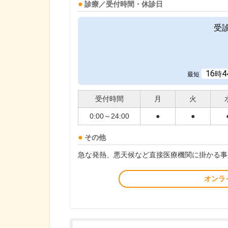
診療／受付時間・休診日
受
16
4
時
最短
受付時間
月
火
0:00～24:00
●
●
その他
急な発熱、悪天候など直接医療機関に掛かる事
オンラ