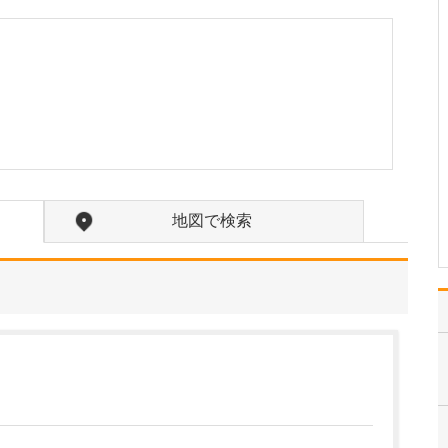
うですね。
専門的な検査から診断・
治療までを院内で一貫し
て行える体制を整えてい
ます。具体的には、CT検
査、レントゲン透視検
査、膀胱鏡検査、超音波
(エコー)検査、尿流量測
定、血液検査、尿検査(定
性・沈査)など、診断…
>>記事全文を読む
地図で検索