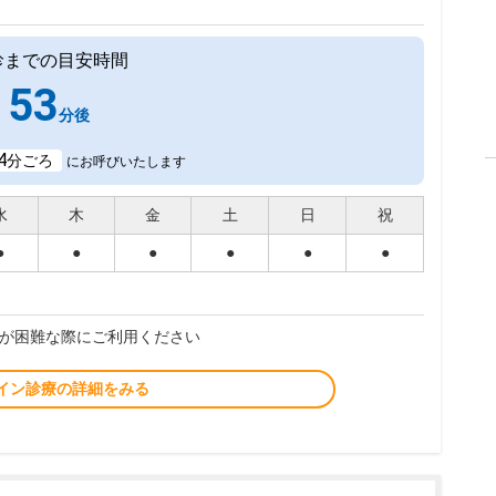
診までの目安時間
53
分後
4
分ごろ
にお呼びいたします
水
木
金
土
日
祝
●
●
●
●
●
●
が困難な際にご利用ください
イン診療の詳細をみる