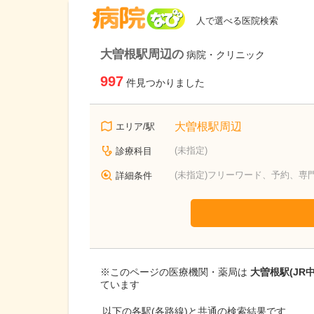
病院なび
人で選べる医院検索
大曽根駅周辺の
病院・クリニック
997
件見つかりました
大曽根駅周辺
エリア/駅
(未指定)
診療科目
(未指定)フリーワード、予約、専
詳細条件
※このページの医療機関・薬局は
大曽根駅(JR
ています
以下の各駅(各路線)と共通の検索結果です