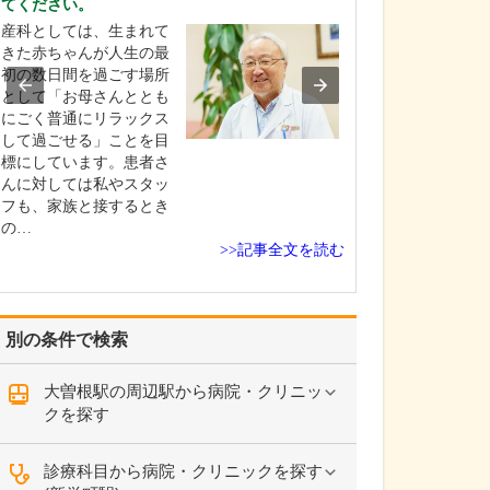
てください。
などの診療環境
産科としては、生まれて
2階フロアは医科
きた赤ちゃんが人生の最
ペースで、予防
初の数日間を過ごす場所
である病気の早
として「お母さんととも
早期治療の一助
にごく普通にリラックス
健康診断や検診
して過ごせる」ことを目
ックが受けられ
標にしています。患者さ
内科、胃腸内科
んに対しては私やスタッ
内科、内視鏡内
フも、家族と接するとき
など幅広い診療
の…
応…
>>記事全文を読む
別の条件で検索
大曽根駅の周辺駅から病院・クリニッ
クを探す
診療科目から病院・クリニックを探す