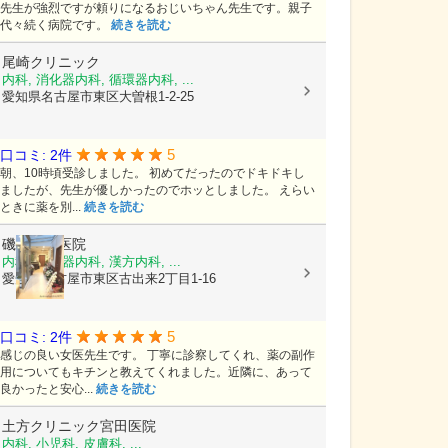
先生が強烈ですが頼りになるおじいちゃん先生です。親子
代々続く病院です。
続きを読む
尾崎クリニック
内科, 消化器内科, 循環器内科, ...
愛知県名古屋市東区大曽根1-2-25
5
口コミ: 2件
朝、10時頃受診しました。 初めてだったのでドキドキし
ましたが、先生が優しかったのでホッとしました。 えらい
ときに薬を別...
続きを読む
磯部内科医院
内科, 消化器内科, 漢方内科, ...
愛知県名古屋市東区古出来2丁目1-16
5
口コミ: 2件
感じの良い女医先生です。 丁寧に診察してくれ、薬の副作
用についてもキチンと教えてくれました。近隣に、あって
良かったと安心...
続きを読む
土方クリニック宮田医院
内科, 小児科, 皮膚科, ...