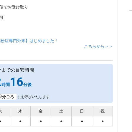
便でお受け取り
可
花粉症専門外来】はじめました！
こちらから＞＞
診までの目安時間
2
16
時間
分後
9
分ごろ
にお呼びいたします
水
木
金
土
日
祝
●
●
●
●
●
●