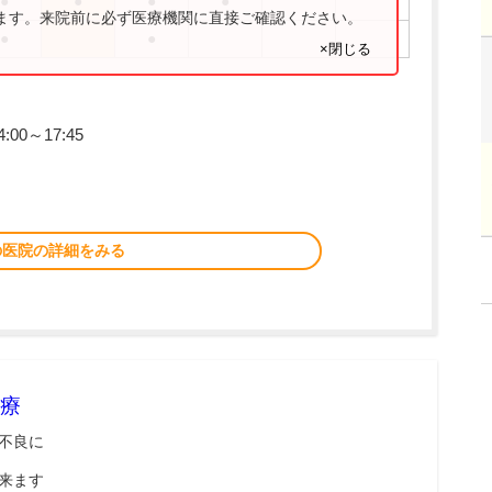
●
●
●
●
ります。来院前に必ず医療機関に直接ご確認ください。
●
●
×閉じる
00～17:45
の医院の詳細をみる
療
不良に
来ます