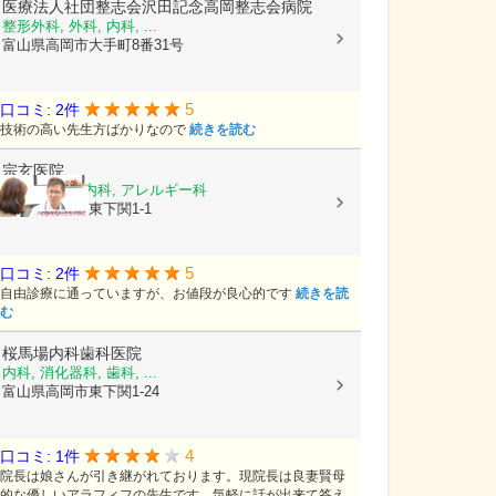
医療法人社団整志会沢田記念高岡整志会病院
整形外科, 外科, 内科, ...
富山県高岡市大手町8番31号
5
口コミ: 2件
技術の高い先生方ばかりなので
続きを読む
宗玄医院
内科, 呼吸器内科, アレルギー科
富山県高岡市東下関1-1
5
口コミ: 2件
自由診療に通っていますが、お値段が良心的です
続きを読
む
桜馬場内科歯科医院
内科, 消化器科, 歯科, ...
富山県高岡市東下関1-24
4
口コミ: 1件
院長は娘さんが引き継がれております。現院長は良妻賢母
的な優しいアラフィフの先生です。気軽に話が出来て答え