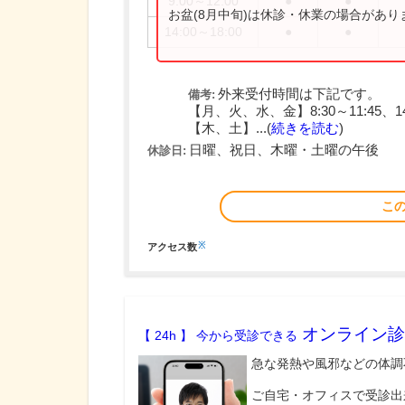
9:00～12:00
●
●
お盆(8月中旬)は休診・休業の場合があ
14:00～18:00
●
●
外来受付時間は下記です。
備考:
【月、火、水、金】8:30～11:45、14:
【木、土】...(
続きを読む
)
日曜、祝日、木曜・土曜の午後
休診日:
こ
※
アクセス数
オンライン診
【 24h 】 今から受診できる
急な発熱や風邪などの体調
ご自宅・オフィスで受診出