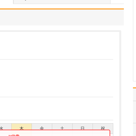
はい。当院では日帰り手
術に対応しており、例え
ばいぼ痔の場合、血管を
糸で縛って痔核を切り取
る結紮切除術や、患部に
薬を直接注射して痔核を
固め小さくするALTA療法
(内痔核硬化療法)など、
患者さんの状態やご…
>>記事全文を読む
水
木
金
土
日
祝