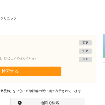
・クリニック
変更
変更
門、症状などで検索できます
追加
検索する
岩手県盛岡市
松尾医院
R氷見線)
を中心に直線距離の近い順で表示されています
松尾 鉄平
院長
取材記事
貴院では、痔の手術も受けられるのでしょうか?
地図で検索