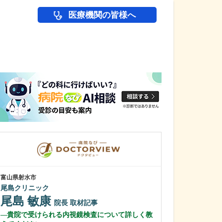
医療機関の皆様へ
医師(ドクター)の
富山県射水市
富山県富山市
尾島クリニック
富山駅前おおむ
尾島 敏康
大村 仁志
院長
取材記事
貴院で受けられる内視鏡検査について詳しく教
内視鏡専門医4