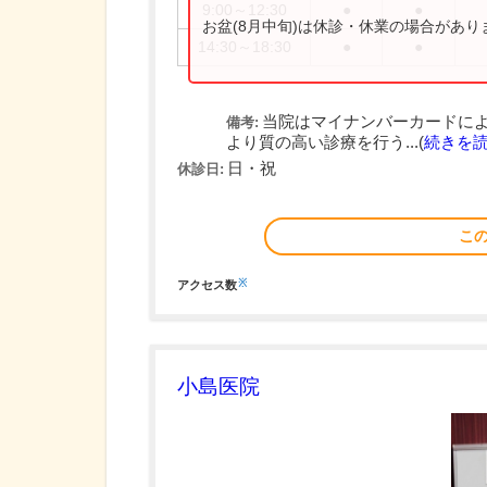
9:00～12:30
●
●
お盆(8月中旬)は休診・休業の場合があ
14:30～18:30
●
●
当院はマイナンバーカードによ
備考:
より質の高い診療を行う...(
続きを
日・祝
休診日:
こ
※
アクセス数
小島医院