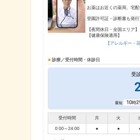
お薬はお近くの薬局、宅配
登園許可証・診断書も発行
【夜間休日・全国エリア】
【健康保険適用】
【アレルギー・
診療／受付時間・休診日
受
10
2
時
最短
受付時間
月
火
0:00～24:00
●
●