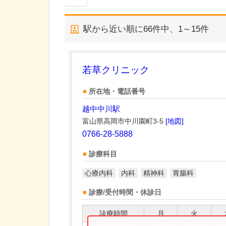
駅から近い順に
66
件中、
1～15件
若草クリニック
所在地・電話番号
越中中川駅
富山県高岡市中川園町3-5
[地図]
0766-28-5888
診療科目
心療内科
内科
精神科
胃腸科
診療/受付時間・休診日
診療時間
月
火