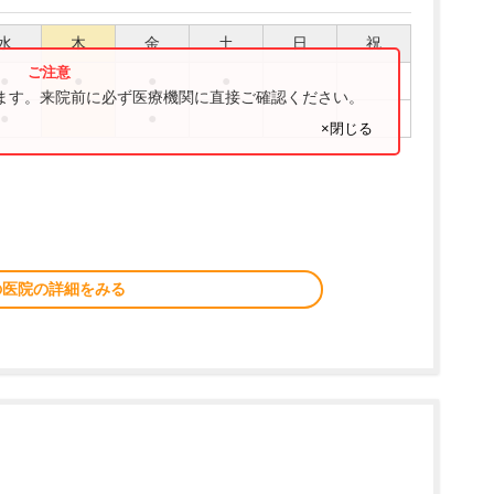
水
木
金
土
日
祝
●
●
●
●
ります。来院前に必ず医療機関に直接ご確認ください。
●
●
×閉じる
の医院の詳細をみる