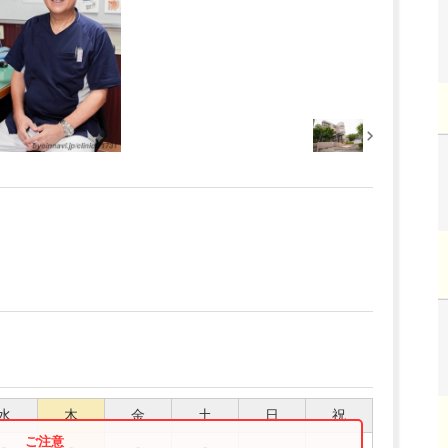
水
木
金
土
日
祝