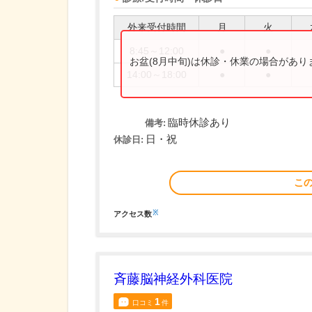
外来受付時間
月
火
8:45～12:00
●
●
お盆(8月中旬)は休診・休業の場合があ
14:00～18:00
●
●
臨時休診あり
備考:
日・祝
休診日:
こ
※
アクセス数
斉藤脳神経外科医院
1
口コミ
件