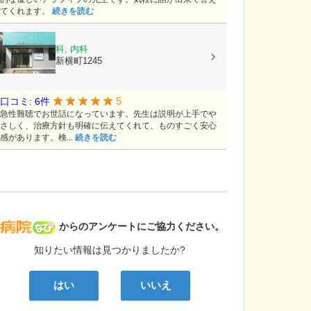
てくれます。
続きを読む
福田医院
耳鼻いんこう科, 内科
富山県高岡市新横町1245
5
口コミ: 6件
急性難聴でお世話になっています。先生は説明が上手でや
さしく、治療方針も明確に伝えてくれて、ものすごく安心
感があります。検...
続きを読む
病院なび
からのアンケートにご協力ください。
知りたい情報は見つかりましたか?
はい
いいえ