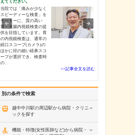
えてください。
2023年10月から
当院では「痛みが少なく
名体制に移行し
スピーディーな検査」を
検査室も2室に増
モットーに、質の高い
とで、より多く
胃・大腸内視鏡検査の提
んに丁寧で質の
供を目指しています。胃
を提供できるよ
の内視鏡検査は、通常の
ました。内視鏡
経口スコープ(カメラ)の
資格も有する野
ほかに径の細い経鼻スコ
をはじめ、非常
ープが選択でき、検査時
の…
>>記事全文を読む
別の条件で検索
越中中川駅の周辺駅から病院・クリニ
ックを探す
機能・特徴(女性医師など)から病院・