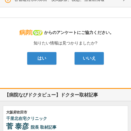
病院なび
からのアンケートにご協力ください。
知りたい情報は見つかりましたか?
はい
いいえ
【病院なびドクタビュー】ドクター取材記事
大阪府吹田市
千里北在宅クリニック
菅 泰彦
院長
取材記事