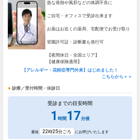
急な発熱や風邪などの体調不良に
ご自宅・オフィスで受診出来ます
お薬はお近くの薬局、宅配便でお受け取り
登園許可証・診断書も発行可
【夜間休日・全国エリア】
【健康保険適用】
【アレルギー・花粉症専門外来】はじめました！
こちらから＞＞
診療／受付時間・休診日
受診までの目安時間
1
17
時間
分後
22
25
時
分ごろ
最短
にお呼びいたします