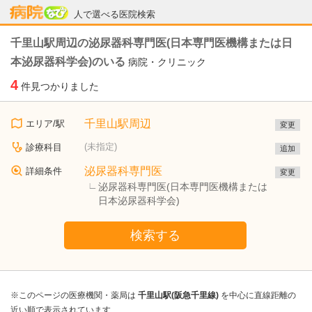
病院なび
人で選べる医院検索
千里山駅周辺の泌尿器科専門医(日本専門医機構または日
本泌尿器科学会)のいる
病院・クリニック
4
件見つかりました
千里山駅周辺
エリア/駅
変更
(未指定)
診療科目
追加
泌尿器科専門医
詳細条件
変更
泌尿器科専門医(日本専門医機構または
日本泌尿器科学会)
検索する
※このページの医療機関・薬局は
千里山駅(阪急千里線)
を中心に直線距離の
近い順で表示されています