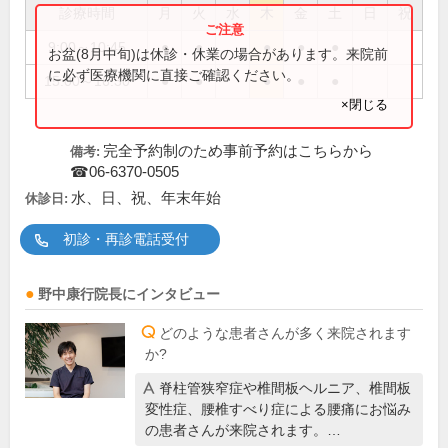
診療時間
月
火
水
木
金
土
日
祝
9:00～10:45
●
●
●
●
●
お盆(8月中旬)は休診・休業の場合があります。来院前
に必ず医療機関に直接ご確認ください。
15:00～16:30
●
●
●
●
●
×閉じる
完全予約制のため事前予約はこちらから
備考:
☎06-6370-0505
水、日、祝、年末年始
休診日:
初診・再診電話受付
野中康行
院長
にインタビュー
どのような患者さんが多く来院されます
か?
脊柱管狭窄症や椎間板ヘルニア、椎間板
変性症、腰椎すべり症による腰痛にお悩み
の患者さんが来院されます。…