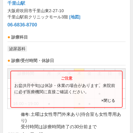
千里山駅
大阪府吹田市千里山東2-27-10
千里山駅前クリニックモール3階
[地図]
06-6836-8700
診療科目
泌尿器科
診療/受付時間・休診日
診療時間
月
火
水
木
金
土
日
祝
9:00～12:00
●
●
●
●
●
お盆(8月中旬)は休診・休業の場合があります。来院前
に必ず医療機関に直接ご確認ください。
14:00～17:00
●
×閉じる
16:00～19:00
●
●
●
土曜は女性専門外来あり(待合室も女性専用あ
備考:
り)
受付時間は診療時間終了の30分前まで