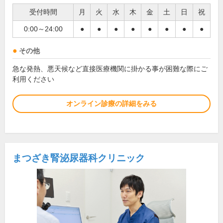
受付時間
月
火
水
木
金
土
日
祝
0:00～24:00
●
●
●
●
●
●
●
●
その他
急な発熱、悪天候など直接医療機関に掛かる事が困難な際にご
利用ください
オンライン診療の詳細をみる
まつざき腎泌尿器科クリニック