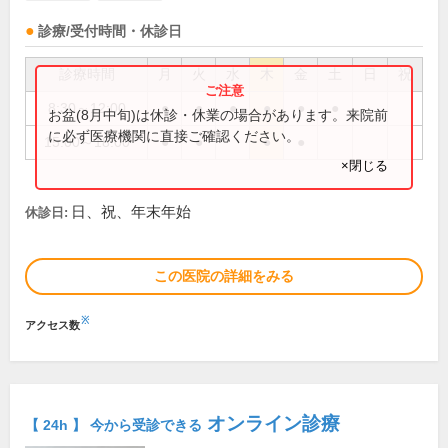
診療/受付時間・休診日
診療時間
月
火
水
木
金
土
日
祝
8:30～12:00
●
●
●
●
●
●
お盆(8月中旬)は休診・休業の場合があります。来院前
に必ず医療機関に直接ご確認ください。
15:00～18:00
●
●
●
●
×閉じる
日、祝、年末年始
休診日:
この医院の詳細をみる
※
アクセス数
オンライン診療
【 24h 】 今から受診できる