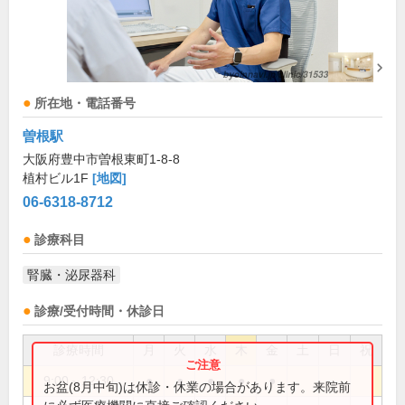
所在地・電話番号
曽根駅
大阪府豊中市曽根東町1-8-8
植村ビル1F
[地図]
06-6318-8712
診療科目
腎臓・泌尿器科
診療/受付時間・休診日
診療時間
月
火
水
木
金
土
日
祝
9:00～12:30
●
●
●
●
●
お盆(8月中旬)は休診・休業の場合があります。来院前