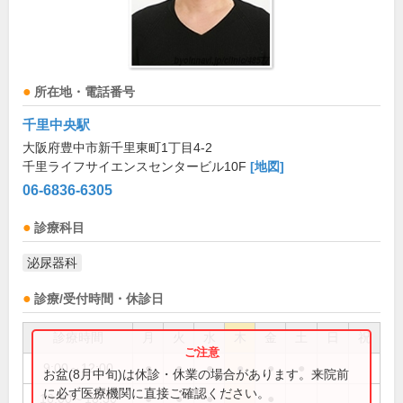
所在地・電話番号
千里中央駅
大阪府豊中市新千里東町1丁目4-2
千里ライフサイエンスセンタービル10F
[地図]
06-6836-6305
診療科目
泌尿器科
診療/受付時間・休診日
診療時間
月
火
水
木
金
土
日
祝
9:00～12:00
●
●
●
●
●
●
お盆(8月中旬)は休診・休業の場合があります。来院前
に必ず医療機関に直接ご確認ください。
16:00～18:30
●
●
●
●