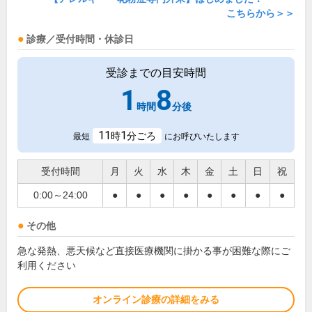
こちらから＞＞
診療／受付時間・休診日
受診までの目安時間
1
8
時間
分後
11
1
時
分ごろ
最短
にお呼びいたします
受付時間
月
火
水
木
金
土
日
祝
0:00～24:00
●
●
●
●
●
●
●
●
その他
急な発熱、悪天候など直接医療機関に掛かる事が困難な際にご
利用ください
オンライン診療の詳細をみる