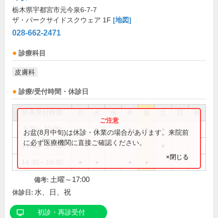
栃木県宇都宮市元今泉6-7-7
ザ・パークサイドスクウェア 1F
[地図]
028-662-2471
診療科目
皮膚科
診療/受付時間・休診日
外来受付時間
月
火
水
木
金
土
日
祝
9:30～12:00
●
●
●
●
●
お盆(8月中旬)は休診・休業の場合があります。来院前
に必ず医療機関に直接ご確認ください。
14:30～17:00
●
×閉じる
14:30～18:00
●
●
●
●
土曜～17:00
備考:
水、日、祝
休診日:
初診・再診受付