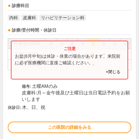
診療科目
内科
皮膚科
リハビリテーション科
診療/受付時間・休診日
外来受付時間
月
火
水
木
金
土
日
祝
9:00～12:00
●
●
●
●
●
お盆(8月中旬)は休診・休業の場合があります。来院前
に必ず医療機関に直接ご確認ください。
14:00～17:00
●
●
●
●
×閉じる
土曜AMのみ
備考:
皮膚科:月～金午後及び土曜日は当日電話予約をお願
いします
木、日、祝
休診日:
この医院の詳細をみる