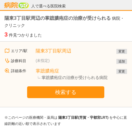
病院なび
人で選べる医院検索
陽東3丁目駅周辺の掌蹠膿疱症の治療が受けられる
病院・
クリニック
3
件見つかりました
陽東3丁目駅周辺
エリア/駅
変更
(未指定)
診療科目
追加
掌蹠膿疱症
詳細条件
変更
掌蹠膿疱症の治療が受けられる病院
検索する
※このページの医療機関・薬局は
陽東3丁目駅(芳賀・宇都宮LRT)
を中心に直
線距離の近い順で表示されています