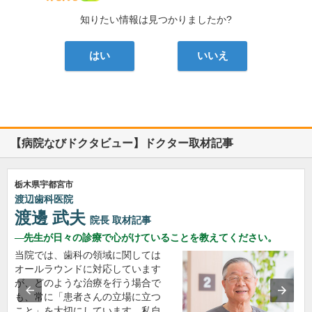
知りたい情報は見つかりましたか?
はい
いいえ
【病院なびドクタビュー】ドクター取材記事
栃木県宇都宮市
渡辺歯科医院
渡邊 武夫
院長
取材記事
先生が日々の診療で心がけていることを教えてください。
当院では、歯科の領域に関しては
オールラウンドに対応しています
が、どのような治療を行う場合で
も、常に「患者さんの立場に立つ
こと」を大切にしています。私自