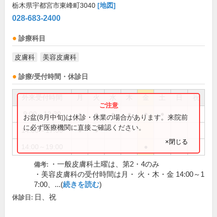
栃木県宇都宮市東峰町3040
[地図]
028-683-2400
診療科目
皮膚科
美容皮膚科
診療/受付時間・休診日
外来受付時間
月
火
水
木
金
土
日
祝
9:00～12:30
●
●
●
●
●
●
お盆(8月中旬)は休診・休業の場合があります。来院前
に必ず医療機関に直接ご確認ください。
14:00～17:00
●
●
●
×閉じる
14:00～19:00
●
・一般皮膚科土曜は、第2・4のみ
備考:
・美容皮膚科の受付時間は月・ 火・木・金 14:00～1
7:00、...(
続きを読む
)
日、祝
休診日: