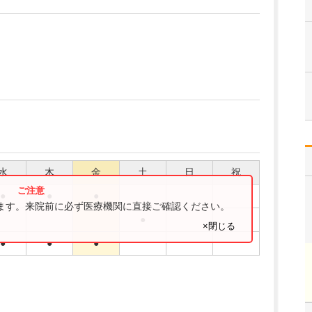
水
木
金
土
日
祝
●
●
●
ります。来院前に必ず医療機関に直接ご確認ください。
●
×閉じる
●
●
●