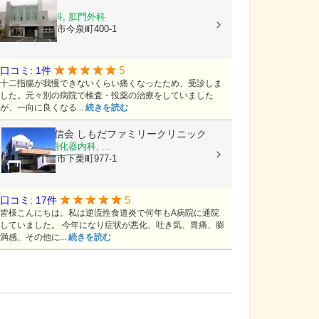
ほりえ医院
外科, 胃腸内科, 肛門外科
栃木県宇都宮市今泉町400-1
5
口コミ: 1件
十二指腸が我慢できないくらい痛くなったため、受診しま
した。元々別の病院で検査・投薬の治療をしていました
が、一向に良くなる...
続きを読む
医療法人 結信会
しもだファミリークリニック
内科, 外科, 消化器内科, ...
栃木県宇都宮市下栗町977-1
5
口コミ: 17件
皆様こんにちは。私は逆流性食道炎で何年もA病院に通院
していました。 今年になり症状が悪化、吐き気、胃痛、膨
満感、その他に...
続きを読む