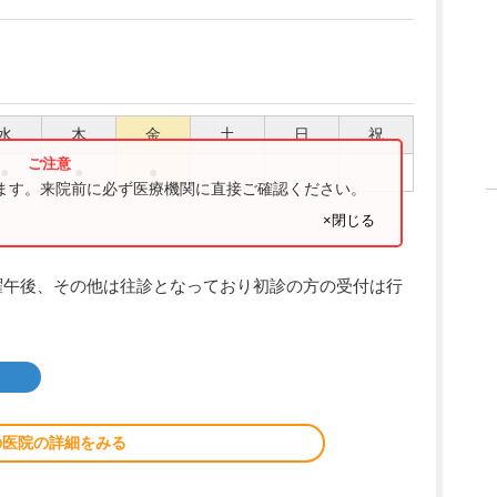
水
木
金
土
日
祝
●
●
●
ります。来院前に必ず医療機関に直接ご確認ください。
×閉じる
曜午後、その他は往診となっており初診の方の受付は行
の医院の詳細をみる