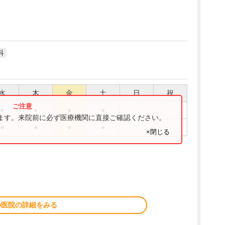
科
水
木
金
土
日
祝
●
●
●
●
ります。来院前に必ず医療機関に直接ご確認ください。
●
●
●
●
×閉じる
の医院の詳細をみる