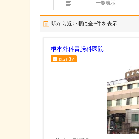
一覧表示
駅から近い順に全
6
件を表示
根本外科胃腸科医院
3
口コミ
件