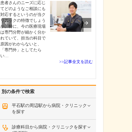
な工夫をされてい
患者さんのニーズに応じ
当院の大きな特
てどのようなご相談にも
つは、初診の方
対応するというのが当ク
日のうちにエコ
リニックの特徴でしょう
血液検査を受け
か。特に、今の医療現場
断結果までお伝
は専門分野が細かく分か
体制を整えてい
れていて、担当の科目で
す。血液検査に
原因がわからないと、
は、病院と同等
「専門外」としてたら
はそれ以上に詳
い…
>>記事全文を読む
を院内…
別の条件で検索
平石駅の周辺駅から病院・クリニック
を探す
診療科目から病院・クリニックを探す