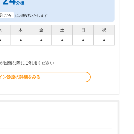
24
分後
分ごろ
にお呼びいたします
水
木
金
土
日
祝
●
●
●
●
●
●
が困難な際にご利用ください
イン診療の詳細をみる