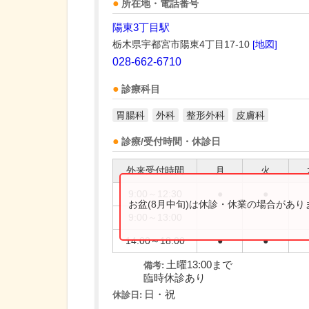
所在地・電話番号
陽東3丁目駅
栃木県宇都宮市陽東4丁目17-10
[地図]
028-662-6710
診療科目
胃腸科
外科
整形外科
皮膚科
診療/受付時間・休診日
外来受付時間
月
火
9:00～12:30
●
●
お盆(8月中旬)は休診・休業の場合があ
9:00～13:00
14:00～18:00
●
●
土曜13:00まで
備考:
臨時休診あり
日・祝
休診日: