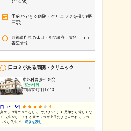
(平石駅)
予約ができる病院・クリニックを探す(平
石駅)
各都道府県の休日・夜間診療、救急、当
番医情報
口コミがある病院・クリニック
医療法人
根本外科胃腸科医院
胃腸科, 外科, 整形外科, ...
栃木県宇都宮市陽東4丁目17-10
4
口コミ: 3件
鼻からの胃カメラをしていただいてます 兄弟から苦しくな
く 先生がしてくれる胃カメラが上手だよと言われて フラ
ンクな先生で...
続きを読む