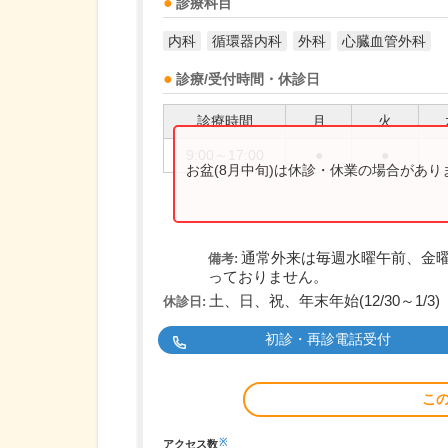
診療科目
内科
循環器内科
外科
心臓血管外科
診療/受付時間・休診日
診療時間
月
火
9:00～17:00
●
●
お盆(8月中旬)は休診・休業の場合があ
通常外来は毎週水曜午前、金
備考:
っておりません。
土、日、祝、年末年始(12/30～1/3)
休診日:
初診・再診電話受付
こ
※
アクセス数