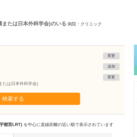
構または日本外科学会)のいる
病院・クリニック
変更
追加
変更
または日本外科学会)
検索する
栃木県宇都宮市
渡辺歯科医院
渡邊 武夫
宇都宮LRT)
を中心に直線距離の近い順で表示されています
院長
取材記事
先生が日々の診療で心がけていることを教えて