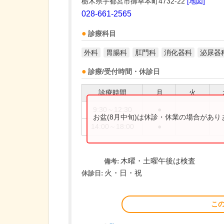
栃木県宇都宮市御幸本町4732-22
[地図]
028-661-2565
診療科目
外科
胃腸科
肛門科
消化器科
泌尿器
診療/受付時間・休診日
診療時間
月
火
9:30～12:30
●
お盆(8月中旬)は休診・休業の場合があ
14:00～18:00
●
木曜・土曜午後は検査
備考:
火・日・祝
休診日:
こ