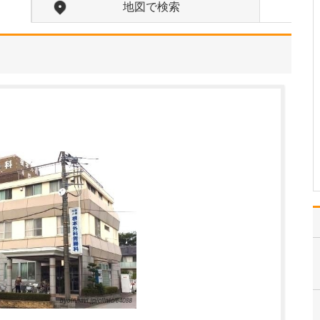
ください。
地図で検索
当院では、歯科の領域に
関してはオールラウンド
に対応していますが、ど
のような治療を行う場合
でも、常に「患者さんの
立場に立つこと」を大切
にしています。私自身、
病院を受診した際に「こ
うしてくれたらうれしい
な…
>>記事全文を読む