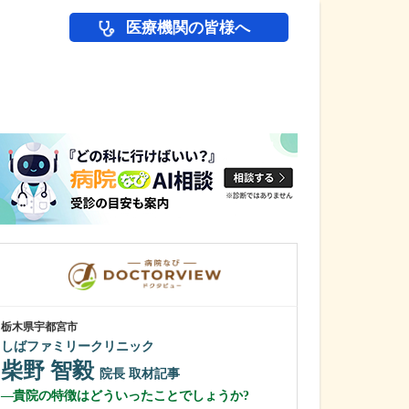
医療機関の皆様へ
医師(ドクター)の
栃木県宇都宮市
栃木県宇都宮市
しばファミリークリニック
トマト内科糖尿
柴野 智毅
増渕 孝道
院長
取材記事
貴院の特徴はどういったことでしょうか?
患者さんの快適