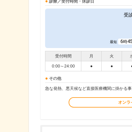
診療／受付時間・休診日
受
6
4
時
最短
受付時間
月
火
0:00～24:00
●
●
その他
急な発熱、悪天候など直接医療機関に掛かる事
オンラ