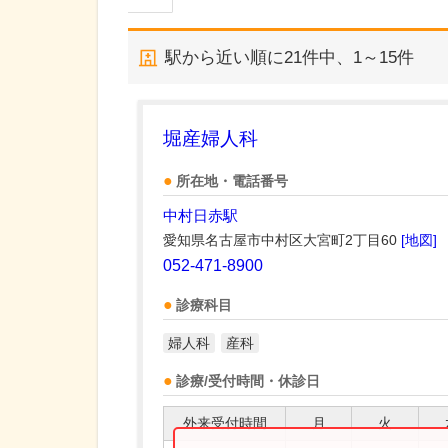
駅から近い順に
21
件中、
1～15件
堀産婦人科
所在地・電話番号
中村日赤駅
愛知県名古屋市中村区大宮町2丁目60
[地図]
052-471-8900
診療科目
婦人科
産科
診療/受付時間・休診日
外来受付時間
月
火