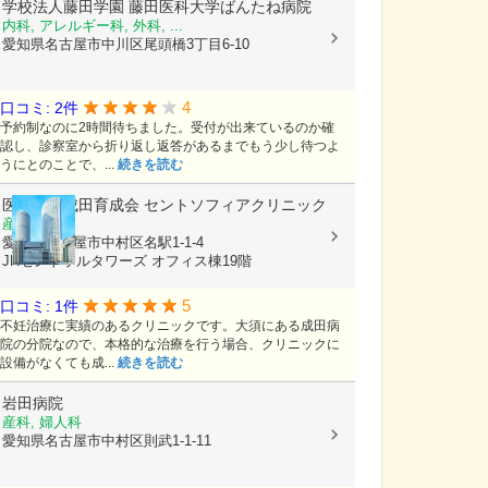
学校法人藤田学園
藤田医科大学ばんたね病院
内科, アレルギー科, 外科, ...
愛知県名古屋市中川区尾頭橋3丁目6-10
4
口コミ: 2件
予約制なのに2時間待ちました。受付が出来ているのか確
認し、診察室から折り返し返答があるまでもう少し待つよ
うにとのことで、...
続きを読む
医療法人成田育成会
セントソフィアクリニック
産婦人科
愛知県名古屋市中村区名駅1-1-4
JRセントラルタワーズ オフィス棟19階
5
口コミ: 1件
不妊治療に実績のあるクリニックです。大須にある成田病
院の分院なので、本格的な治療を行う場合、クリニックに
設備がなくても成...
続きを読む
岩田病院
産科, 婦人科
愛知県名古屋市中村区則武1-1-11