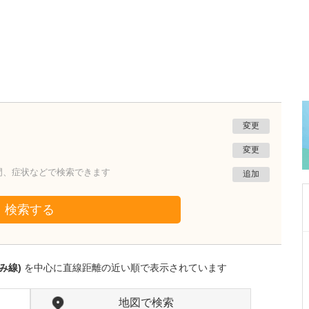
変更
変更
門、症状などで検索できます
追加
検索する
愛知県岡崎市
田那村産婦人科
み線)
を中心に直線距離の近い順で表示されています
田那村 淳
院長
取材記事
日々の診療において、心がけていることを教え
地図で検索