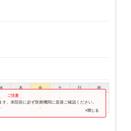
水
木
金
土
日
祝
●
●
●
●
ります。来院前に必ず医療機関に直接ご確認ください。
●
●
×閉じる