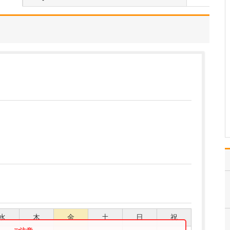
てください。
産科としては、生まれて
きた赤ちゃんが人生の最
初の数日間を過ごす場所
として「お母さんととも
にごく普通にリラックス
して過ごせる」ことを目
標にしています。患者さ
んに対しては私やスタッ
フも、家族と接するとき
の…
>>記事全文を読む
水
木
金
土
日
祝