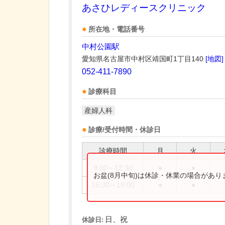
あさひレディースクリニック
所在地・電話番号
中村公園駅
愛知県名古屋市中村区靖国町1丁目140
[地図]
052-411-7890
診療科目
産婦人科
診療/受付時間・休診日
診療時間
月
火
9:00～12:30
●
●
お盆(8月中旬)は休診・休業の場合があ
16:30～19:00
●
●
日、祝
休診日: