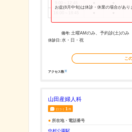
9:00～12:45
●
●
お盆(8月中旬)は休診・休業の場合があ
16:00～18:45
●
●
土曜AMのみ、予約診(土)のみ
備考:
水・日・祝
休診日:
こ
※
アクセス数
山田産婦人科
1
口コミ
件
所在地・電話番号
中村公園駅