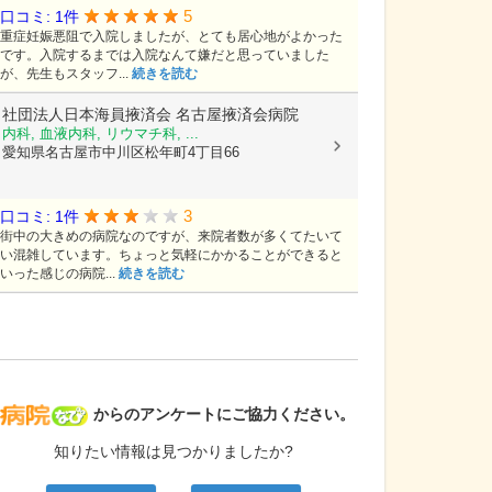
5
口コミ: 1件
重症妊娠悪阻で入院しましたが、とても居心地がよかった
です。入院するまでは入院なんて嫌だと思っていました
が、先生もスタッフ...
続きを読む
社団法人日本海員掖済会
名古屋掖済会病院
内科, 血液内科, リウマチ科, ...
愛知県名古屋市中川区松年町4丁目66
3
口コミ: 1件
街中の大きめの病院なのですが、来院者数が多くてたいて
い混雑しています。ちょっと気軽にかかることができると
いった感じの病院...
続きを読む
病院なび
からのアンケートにご協力ください。
知りたい情報は見つかりましたか?