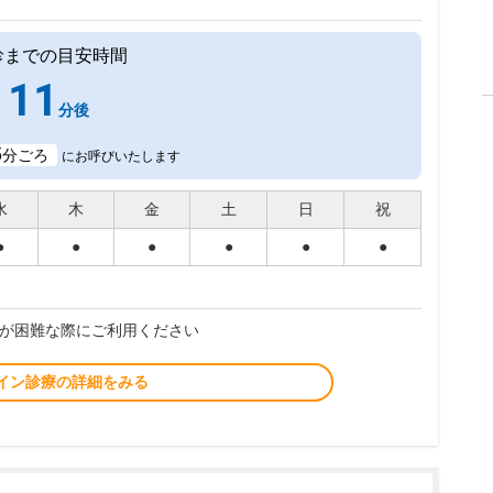
診までの目安時間
11
分後
5
分ごろ
にお呼びいたします
水
木
金
土
日
祝
●
●
●
●
●
●
が困難な際にご利用ください
イン診療の詳細をみる