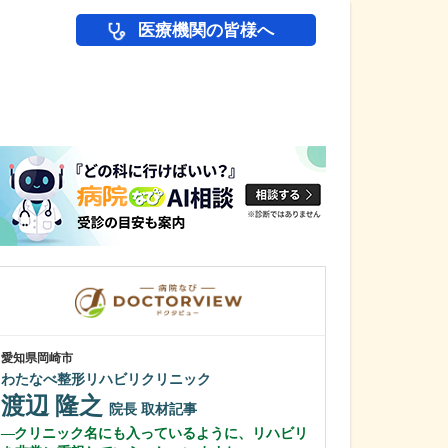
医療機関の皆様へ
医師(ドクター)の
愛知県岡崎市
愛知県名古屋市緑区
わたなべ整形リハビリクリニック
相生山ほのぼの
渡辺 隆之
松永 慎史
院長
取材記事
クリニック名にも入っているように、リハビリ
貴院が得意とさ