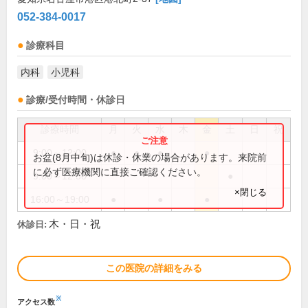
052-384-0017
診療科目
内科
小児科
診療/受付時間・休診日
診療時間
月
火
水
木
金
土
日
祝
9:00～12:00
●
●
●
●
お盆(8月中旬)は休診・休業の場合があります。来院前
に必ず医療機関に直接ご確認ください。
9:00～12:30
●
×閉じる
16:00～19:00
●
●
●
木・日・祝
休診日:
この医院の詳細をみる
※
アクセス数