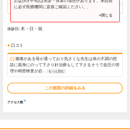
お盆(8月中旬)は休診・休業の場合があります。来院前
に必ず医療機関に直接ご確認ください。
16:00～18:30
●
●
●
●
×閉じる
木・日・祝
休診日:
口コミ
膝痛がある母が通っており気さくな先生は体の不調の想
談に親身にのって下さり針治療もして下さるそうで血圧の管
理や精密検査が必...
もっと読む
この医院の詳細をみる
※
アクセス数