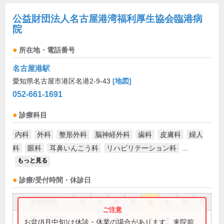
公益財団法人名古屋港湾福利厚生協会臨港病
院
所在地・電話番号
名古屋港駅
愛知県名古屋市港区名港2-9-43
[地図]
052-661-1691
診療科目
内科
外科
整形外科
脳神経外科
歯科
皮膚科
婦人
科
眼科
耳鼻いんこう科
リハビリテーション科
...
もっと見る
診療/受付時間・休診日
診療時間
月
火
水
木
金
土
日
祝
9:00～12:00
●
●
●
●
●
●
お盆(8月中旬)は休診・休業の場合があります。来院前