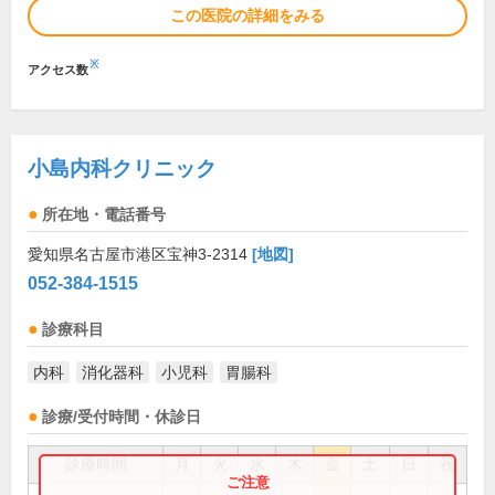
この医院の詳細をみる
※
アクセス数
小島内科クリニック
所在地・電話番号
愛知県名古屋市港区宝神3-2314
[地図]
052-384-1515
診療科目
内科
消化器科
小児科
胃腸科
診療/受付時間・休診日
診療時間
月
火
水
木
金
土
日
祝