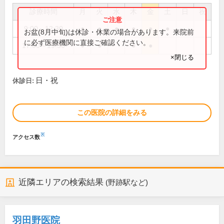
診療時間
月
火
水
木
金
土
日
祝
9:00～12:30
●
●
●
●
●
●
お盆(8月中旬)は休診・休業の場合があります。来院前
に必ず医療機関に直接ご確認ください。
17:00～19:30
●
●
●
●
×閉じる
日・祝
休診日:
この医院の詳細をみる
※
アクセス数
近隣エリアの検索結果
(野跡駅など)
羽田野医院