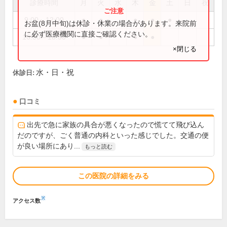
診療時間
月
火
水
木
金
土
日
祝
9:00～12:00
●
●
●
●
●
お盆(8月中旬)は休診・休業の場合があります。来院前
に必ず医療機関に直接ご確認ください。
16:30～18:30
●
●
●
●
×閉じる
水・日・祝
休診日:
口コミ
出先で急に家族の具合が悪くなったので慌てて飛び込ん
だのですが、ごく普通の内科といった感じでした。交通の便
が良い場所にあり...
もっと読む
この医院の詳細をみる
※
アクセス数