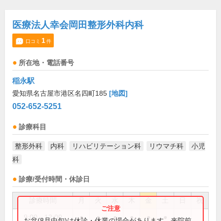
医療法人幸会岡田整形外科内科
1
口コミ
件
所在地・電話番号
稲永駅
愛知県名古屋市港区名四町185
[地図]
052-652-5251
診療科目
整形外科
内科
リハビリテーション科
リウマチ科
小児
科
診療/受付時間・休診日
診療時間
月
火
水
木
金
土
日
祝
9:00～12:00
●
●
●
●
●
●
お盆(8月中旬)は休診・休業の場合があります。来院前