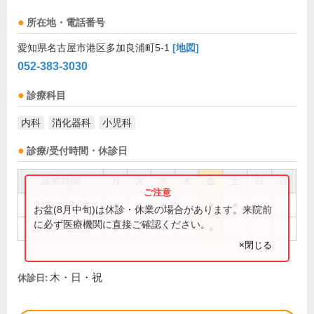
所在地・電話番号
愛知県名古屋市港区多加良浦町5-1
[地図]
052-383-3030
診療科目
内科
消化器科
小児科
診療/受付時間・休診日
診療時間
月
火
水
木
金
土
日
祝
9:00～12:00
●
●
●
●
●
お盆(8月中旬)は休診・休業の場合があります。来院前
に必ず医療機関に直接ご確認ください。
16:00～19:00
●
●
●
●
×閉じる
木・日・祝
休診日: