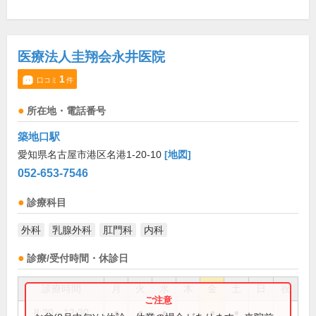
医療法人圭翔会永井医院
1
口コミ
件
所在地・電話番号
築地口駅
愛知県名古屋市港区名港1-20-10
[地図]
052-653-7546
診療科目
外科
乳腺外科
肛門科
内科
診療/受付時間・休診日
診療時間
月
火
水
木
金
土
日
祝
8:30～12:30
●
●
●
●
●