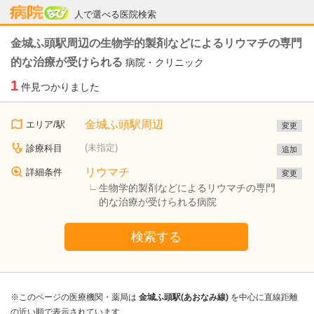
病院なび
人で選べる医院検索
金城ふ頭駅周辺の生物学的製剤などによるリウマチの専門
的な治療が受けられる
病院・クリニック
1
件見つかりました
金城ふ頭駅周辺
エリア/駅
変更
(未指定)
診療科目
追加
リウマチ
詳細条件
変更
生物学的製剤などによるリウマチの専門
的な治療が受けられる病院
検索する
※このページの医療機関・薬局は
金城ふ頭駅(あおなみ線)
を中心に直線距離
の近い順で表示されています