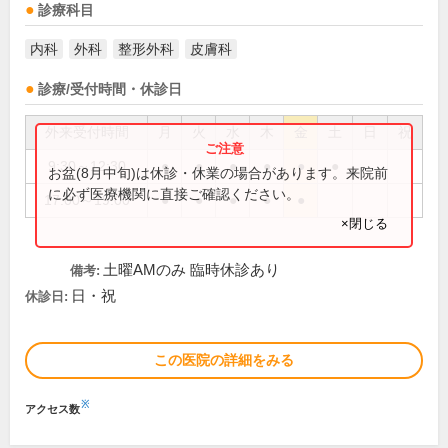
診療科目
内科
外科
整形外科
皮膚科
診療/受付時間・休診日
外来受付時間
月
火
水
木
金
土
日
祝
9:30～12:30
●
●
●
●
●
●
お盆(8月中旬)は休診・休業の場合があります。来院前
に必ず医療機関に直接ご確認ください。
17:00～19:00
●
●
●
●
●
×閉じる
土曜AMのみ 臨時休診あり
備考:
日・祝
休診日:
この医院の詳細をみる
※
アクセス数